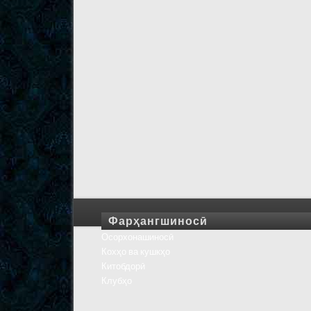
Фарҳангшиносӣ
Осорхонашиносӣ
Кохҳо ва кушкҳо
Китобдорӣ
Клубҳо