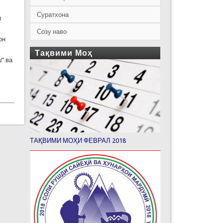
Суратхона
и
Созу наво
он
Тақвими Моҳ
” ва
ТАҚВИМИ МОҲИ ФЕВРАЛ 2018