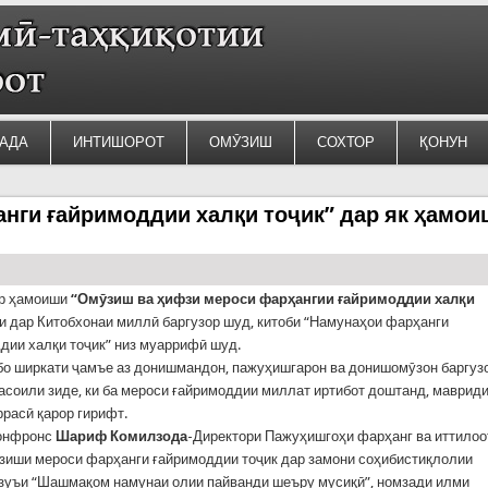
АДА
ИНТИШОРОТ
ОМӮЗИШ
СОХТОР
ҚОНУН
ги ғайримоддии халқи тоҷик” дар як ҳамои
ар ҳамоиши
“Омӯзиш ва ҳифзи мероси фарҳангии ғайримоддии халқи
ки дар Китобхонаи миллӣ баргузор шуд, китоби “Намунаҳои фарҳанги
дии халқи тоҷик” низ муаррифӣ шуд.
о ширкати ҷамъе аз донишмандон, пажуҳишгарон ва донишомӯзон баргуз
асоили зиде, ки ба мероси ғайримоддии миллат иртибот доштанд, маврид
ррасӣ қарор гирифт.
Конфронс
Шариф Комилзода
-Директори Пажуҳишгоҳи фарҳанг ва иттилоо
зиши мероси фарҳанги ғайримоддии тоҷик дар замони соҳибистиқлолии
зуъи “Шашмақом намунаи олии пайванди шеъру мусиқӣ”, номзади илми