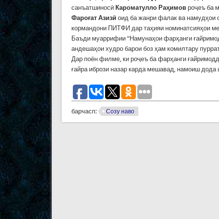
санъатшиносӣ
Кароматулло Раҳимов
роҷеъ ба м
Фароғат Азизӣ
оид ба жанри фалак ва намудҳои 
кормандони ПИТФИ дар таҳияи номинатсияҳои мер
Баъди муаррифии “Намунаҳои фарҳанги ғайримод
андешаҳои худро барои боз ҳам комилтару пурра
Дар поён филме, ки роҷеъ ба фарҳанги ғайримод
ғайра ибрози назар карда мешавад, намоиш дода 
барчасп:
Созу наво