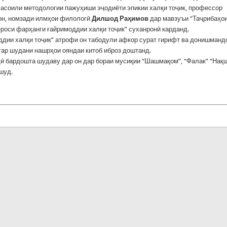
асоили методологии пажуҳиши эҷодиёти эпикии халқи тоҷик, профессор
он, номзади илмҳои филологӣ
Дилшод Раҳимов
дар мавзуъи “Таҷрибаҳо
оси фарҳанги ғайримоддии халқи тоҷик” суханронӣ карданд.
дии халқи тоҷик” атрофи он табодули афкор сурат гирифт ва донишманд
тар шудани нашрҳои ояндаи китоб иброз доштанд.
дӣ бардошта шудаву дар он дар бораи мусиқии “Шашмақом”, “Фалак” “Нақш
шуд.