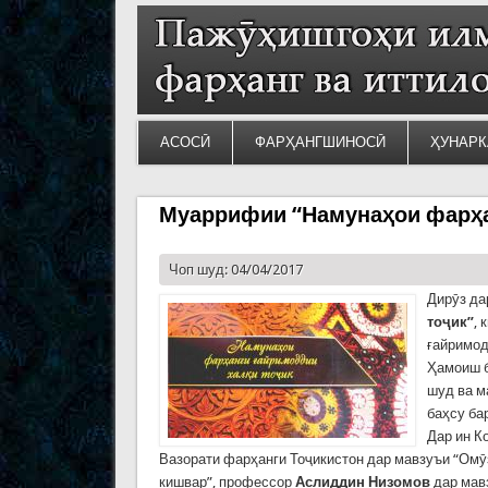
АСОСӢ
ФАРҲАНГШИНОСӢ
ҲУНАРК
Муаррифии “Намунаҳои фарҳан
Чоп шуд: 04/04/2017
Дирӯз д
тоҷик”
, 
ғайримод
Ҳамоиш б
шуд ва м
баҳсу ба
Дар ин 
Вазорати фарҳанги Тоҷикистон дар мавзуъи “Омӯ
кишвар”, профессор
Аслиддин Низомов
дар мав