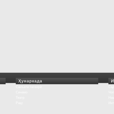
Ҳунаркада
И
Санъати тасвирӣ
Сад
Синамо
Чоп
Театр
На
Рақс
Инт