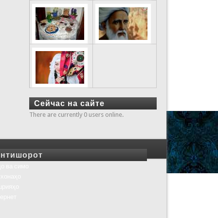
Сейчас на сайте
There are currently 0 users online.
нтишорот
о ва симо
хонаҳо
шрияҳо
ернет