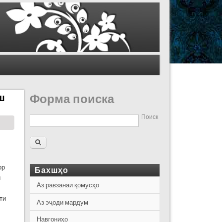
ш
Форма поиска
Поиск
ор
Бахшҳо
и
Аз равзанаи қомусҳо
ти
Аз эҷоди мардум
Навгониҳо