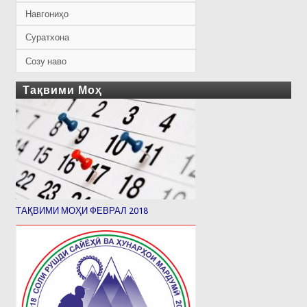
Навгониҳо
Суратхона
Созу наво
Тақвими Моҳ
ТАҚВИМИ МОҲИ ФЕВРАЛ 2018