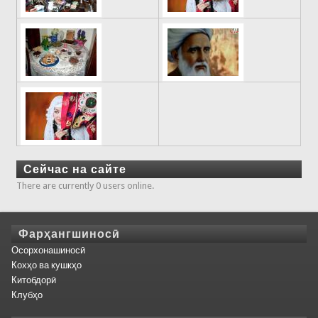
Сейчас на сайте
There are currently 0 users online.
Фарҳангшиносӣ
Осорхонашиносӣ
Кохҳо ва кушкҳо
Китобдорӣ
Клубҳо