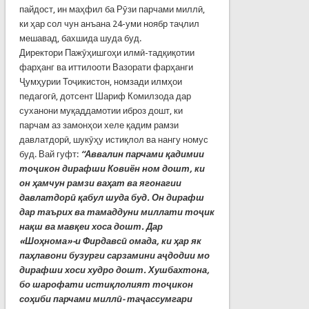
пайдост, ин маҳфил ба Рӯзи парчами миллӣ,
ки ҳар сол чун анъана 24-уми ноябр таҷлил
мешавад, бахшида шуда буд.
Директори Пажӯҳишгоҳи илмӣ-тадқиқотии
фарҳанг ва иттилооти Вазорати фарҳанги
Ҷумҳурии Тоҷикистон, номзади илмҳои
педагогӣ, дотсент Шариф Комилзода дар
суханони муқаддамотии иброз дошт, ки
парчам аз замонҳои хеле қадим рамзи
давлатдорӣ, шукӯҳу истиқлол ва нангу номус
буд. Вай гуфт:
“Аввалин парчами қадимии
тоҷикон дирафши Ковиён ном дошт, ки
он ҳамчун рамзи ваҳат ва ягонагии
давлатдорӣ қабул шуда буд.
Он дирафш
дар таърих ва тамаддуни миллати тоҷик
нақш ва мавқеи хоса дошт. Дар
«Шоҳнома»-и Фирдавсӣ омада, ки ҳар як
паҳлавони бузурги сарзамини аҷдодии мо
дирафши хоси худро дошт. Хушбахтона,
бо шарофати истиқлолият тоҷикон
соҳиби парчами миллӣ- таҷассумгари