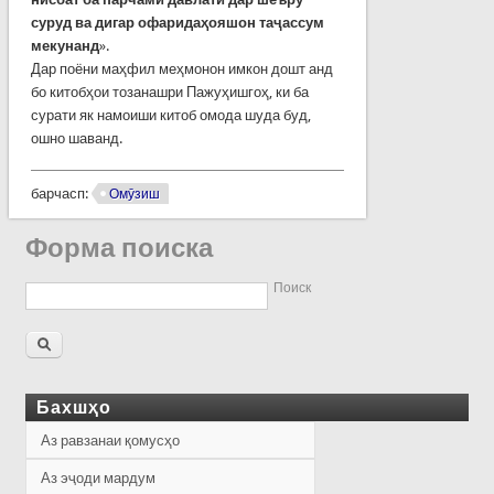
суруд ва дигар офаридаҳояшон таҷассум
мекунанд
».
Дар поёни маҳфил меҳмонон имкон дошт анд
бо китобҳои тозанашри Пажуҳишгоҳ, ки ба
сурати як намоиши китоб омода шуда буд,
ошно шаванд.
барчасп:
Омӯзиш
Форма поиска
Поиск
Бахшҳо
Аз равзанаи қомусҳо
Аз эҷоди мардум