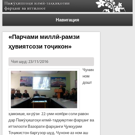
Навигация
«Парчами миллӣ-рамзи
ҳувиятсози тоҷикон»
Чоп шуд: 23/11/2016
Чунин
ном
дошт
ҳамоише, ки рӯзи 22-уми ноябри соли равон
дар Пажӯҳишгоҳи илмӣ-тадқиқотии фарҳанг ва
иттилооти Вазорати фарҳанги Ҷумҳурии
Тоҷикистон баргузор шуд. Чуноне аз ном аш