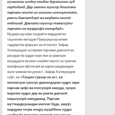
гузаштаи шоёну ояндаи дурахшони худ
гардиданд. Дар замони муосир доштани
парчами миллӣ ин нишони истиқлолият,
рамзи давлатдорӣ ва ваҳдати миллӣ
мебошад. Давлати муосир тавассути
парчами он муаррифӣ мегардад».
Мудири шуъбаи эҷодиёти мардумӣ ва
таҳлилию методии Пажӯҳишгоҳи илмӣ-
тадқиқотии фарҳанг ва иттилоот Зафар
Холмуродов эҳтироми парчами давлатӣ ва
расидан ба қадри онро яке аз рамзҳои
муқаддаси ватани соҳибистиқлол аз ҷумлаи
вазифаҳои ифтихорӣ ва қарзи шаҳрвандии
аҳли ҷомеаи мо донист. Зафар Холмуродов
гуфт, ки
«Таърих гувоҳи он аст, ки
миллатҳои гуногун давлатдории худро зери
парчам ҳифз ва поягузорӣ намуда, орзую
мароми худро дар ин рамзи давлатӣ
нақшгузорӣ намудаанд. Парчам
муттаҳидкунандаи миллат буда, имрӯз
мардуми тоҷик меҳру муҳаббати худро
нисбат ба парчами давлатӣ дар шеъру