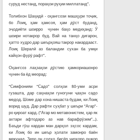
суруд нестанд, пораҳои руҳии миллатанд”.
Толибхон Шаҳидӣ - оҳангсози машҳури тоҷик,
бо Лоиқ, ҳам ҳамсоя, ҳам дӯст буданд,
эҷодиёти шоирро чунин баҳо медиҳанд: Ӯ
шоири нотакрор буд. Вай на танҳо дигарон,
ҳатто худро дар шеърҳояш такрор накардааст.
Лоиқ Шералӣ аз баландии сухан ба умқи
кайҳон фурӯ рафт”.
Оҳангсоз лаҳзаҳои дӯстию ҳамкориашонро
чунин ба ёд меорад:
“Симфонияи “Садо” солҳои 80-уми асри
гузашта, дар саҳнаҳои гуногуни ҷаҳон садо
медод. Шоме дар хона нишаста будам, ки Лоиқ
ворид шуд. Дар рафти суҳбат у шеъри “Агар”-
ро қироат кард. (“Агар мо метавонистем, ҳар як
ахтари афтодаро аз нав барафрӯзем”...).
Баъди гӯш кардан ман дарҳол эҳсос кардам,
ки Лоиқ бо ин шеър ҳолати замонро баён
мекунад. Зеро он солҳо бисёр чизҳоро ошкор