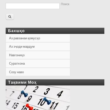
Поиск
Бахшҳо
Аз равзанаи қомусҳо
Аз эҷоди мардум
Навгониҳо
Суратхона
Созу наво
Тақвими Моҳ