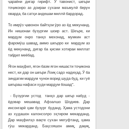
ҷараёни дигар гирифт. Ӯ тавонист, шеъри
тоҷиконро аз доираи сухани маъмулӣ берун
оварда, ба сатҳи андешаи миллӣ бардорад.
То имрӯз ҷавонон байтҳои ӯро аз ёд мекунанд.
Ин нишонаи бузургии шоир аст. Шеъре, ки
мардум онро танҳо мехонад, мумкин аст
фаромӯш шавад, аммо шеърро ки мардум аз
ёд мекунанд, дигар ба қисми хотираи миллат
табдил меёбад.
Ягон маҳфил, ягон базм ягон нишасти тоҷикона
нест, ки дар он шеъри Лоиқ садо надиҳад. Ӯ ба
зиндагии мардум чунон ворид шуда буд, ки гуё
шеъраш нафаси худи мардум бошад”.
- Бузургии устод танҳо дар шеър набуд -
ёдовар мешавад Афзалшо Шодиев. Дар
инсонгарӣ ҳам бузург буданд. Ҳама устодони
аз худашон калонсолро эҳтиром мекарданд.
Дар маҳфилҳо вақте сухан мегуфтанд, ҳама
гӯш мекарданд. Баҳсояшон амиқ, дақиқ,