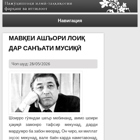
Навигация
МАВҚЕИ АШЪОРИ ЛОИҚ
ДАР САНЪАТИ МУСИҚӢ
Чоп шуд: 28/05/2026
Шоирро гӯяндаи шеър мебинанд, аммо шоири
ҳақиқӣ замонро тафсир мекунад, дарди
мардумро ба забон меорад. Он чиро, ки миллат
эҳсос мекунад, вале баён карда наметавонад,