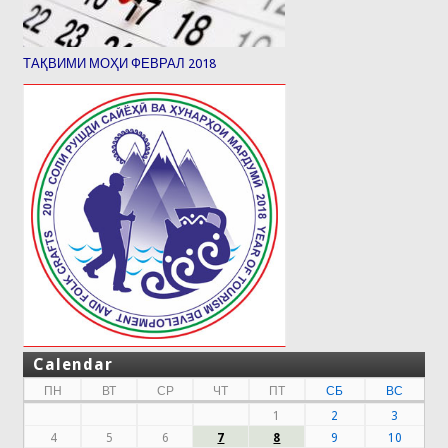
ТАҚВИМИ МОҲИ ФЕВРАЛ 2018
Calendar
ПН
ВТ
СР
ЧТ
ПТ
СБ
ВС
1
2
3
4
5
6
7
8
9
10