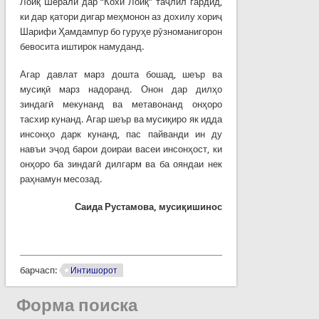
Лоиқ Шералӣ дар “Кохи Лоиқ” таҷлил гардид,
ки дар қатори дигар меҳмонон аз дохилу хориҷ
Шарифи Ҳамдампур бо гуруҳе рӯзноманигорон
бевосита иштирок намуданд.
Агар давлат марз дошта бошад, шеър ва
мусиқӣ марз надоранд. Онон дар дилҳо
зиндагӣ мекунанд ва метавонанд онҳоро
тасхир кунанд. Агар шеър ва мусиқиро як идда
инсонҳо дарк кунанд, пас пайванди ин ду
навъи эҷод барои доираи васеи инсонҳост, ки
онҳоро ба зиндагӣ дилгарм ва ба ояндаи нек
раҳнамун месозад.
Саида Рустамова, мусиқишинос
барчасп:
Интишорот
Форма поиска