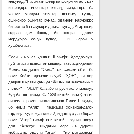
мекунад. “Рисолати шеър ва шоирӣ ин аст, ки -
инсонҳоро инсонтар кунад, зиндагиро ба
чашми мардум зеботар вонамуд кунад,
ошиқонро ошиқтар кунад, одамони накӯкорро
бисёртар ба накӯкорӣ даъват кунад. Агар шоир
заррае ҳам бошад, бо шеъраш дарди
мардумро сабук кунад - ин барои ӯ
хушбахтист...
Соли 2025 аз ҷониби Шарифи Ҳамдампур-
публитисти шинохтаи кишвар, таъсисдиҳандаи
Медиа-холдинги “Оила”, силсилакитобҳо бо
номи Ҳаёти одамони наҷиб -“ҲОН”-, ки дар
давраи шӯравӣ ҳамчун “Жизнь замечательных
людей” – “ЖЗЛ” ба забони русӣ хело машҳур
буд ба чоп расид. С. 2026 китоби нави ӯ аз ин
силсила, роман-зиндагиномаи Толиб Шаҳидӣ,
бо номи “Агар” пешкаши хонандандагон
гардид. Худи муаллиф Ҳамдампур дар бораи
номи “Агар“ гирифтани китоб - чунин посух
дод: “Агарҳо” зиндагии моро ба дуроҳӣ
мебаранд. Бидуни “агар” – “мо метавонем”