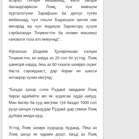
асарҳо сипарӣ мешаванд, вале шеъри
баландпарвози Лоиқ, чун мавҷҳои
пурталотуми Зарафшон ба дилҳо туғён
мебахшад, чун лаъли Бадахшон ҷилои нав
мегирад ва чун водиҳои Зарнисору куҳои
сарбаланди Тоҷикистон ба олами маъниҳо
ғановати тоза ато мекунад”.
Афзалшо Шодиев Ҳунарпешаи халқии
Тоҷикистон, ки зиёда аз 20 сол бо устод Лоиқ
ҳамкорӣ карда, беш аз 60 ғазали шоирро оҳанг
баста сароидааст, дар бораи ин шахси
нотакрор чунин мегӯяд:
“Баъди ҳазор соли Рудакӣ омадани Лоиқ
барои адабиёти мо як ҳодисаи оддӣ набуд.
Ман бисёр ба худ мегӯям: гӯё баъди 1000 сол
руҳи шеъри гумшудаи Рӯдакӣ дар симои Лоиқ
дубора зинда шуд.
Устод Лоиқ шоири худодод буданд. Пеш аз
Лоиқ шеър як ҷараён дошт, баъд аз Лоиқ