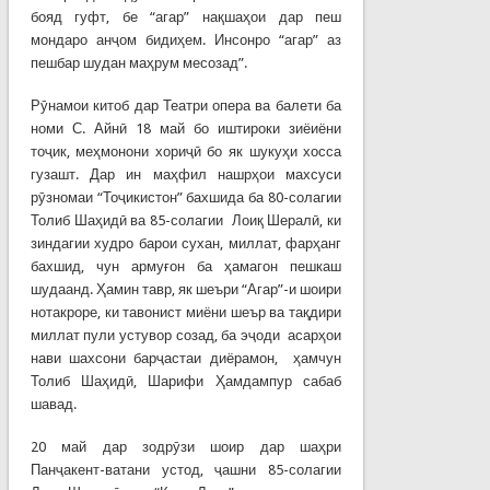
бояд гуфт, бе “агар” нақшаҳои дар пеш
мондаро анҷом бидиҳем. Инсонро “агар” аз
пешбар шудан маҳрум месозад”.
Рӯнамои китоб дар Театри опера ва балети ба
номи С. Айнӣ 18 май бо иштироки зиёиёни
тоҷик, меҳмонони хориҷӣ бо як шукуҳи хосса
гузашт. Дар ин маҳфил нашрҳои махсуси
рӯзномаи “Тоҷикистон” бахшида ба 80-солагии
Толиб Шаҳидӣ ва 85-солагии Лоиқ Шералӣ, ки
зиндагии худро барои сухан, миллат, фарҳанг
бахшид, чун армуғон ба ҳамагон пешкаш
шудаанд. Ҳамин тавр, як шеъри “Агар”-и шоири
нотакроре, ки тавонист миёни шеър ва тақдири
миллат пули устувор созад, ба эҷоди асарҳои
нави шахсони барҷастаи диёрамон, ҳамчун
Толиб Шаҳидӣ, Шарифи Ҳамдампур сабаб
шавад.
20 май дар зодрӯзи шоир дар шаҳри
Панҷакент-ватани устод, ҷашни 85-солагии