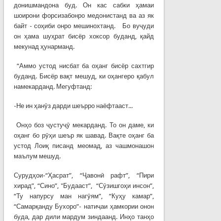
донишмандона буд. Он кас сабки ҳамаи
шоирони форсизабонро медонистанд ва аз як
байт - соҳиби онро мешинохтанд. Бо вуҷуди
он ҳама шуҳрат бисёр хоксор буданд, қайд
мекунад ҳунарманд.
“Аммо устод нисбат ба оҳанг бисёр сахтгир
буданд. Бисёр вақт мешуд, ки оҳангеро қабул
намекарданд. Мегуфтанд:
-Не ин ҳанӯз дарди шеърро наёфтааст...
Онҳо боз ҷустуҷӯ мекарданд. То он даме, ки
оҳанг бо рӯҳи шеър як шавад. Вақте оҳанг ба
устод Лоиқ писанд меомад, аз чашмонашон
маълум мешуд.
Сурудҳои-“Ҳасрат”, “Ҷавонӣ рафт”, “Пири
хирад”, “Сино”, "Будааст”, “Сӯзишгоҳи инсон”,
“Ту напурсу ман нагӯям”, “Куҳу камар”,
“Самарқанду Бухоро”- натиҷаи ҳамкории онон
буда, дар дили мардум зиндаанд. Инҳо танҳо