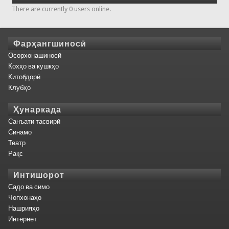
There are currently 0 users online.
Фарҳангшиносӣ
Осорхонашиносӣ
Кохҳо ва кушкҳо
Китобдорӣ
Клубҳо
Ҳунаркада
Санъати тасвирӣ
Синамо
Театр
Рақс
Интишорот
Садо ва симо
Чопхонаҳо
Нашрияҳо
Интернет