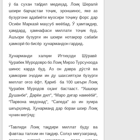
ӯ ба сухан табдил медиҳад. Лоиқ Шералӣ
шоири барҷастаи тоҷик, эроншинос, яке аз
бузургони адабиёти муосири тоҷику форс дар
Осиёи Марказӣ маҳсуб меёбад. Ӯ ҳамтақдир,
ҳамдард, ҳамнафаси миллати тоҷик буд.
Ашъори бузурги ин шоири нотакрор сабаби
ҳамкорӣ бо бисёр ҳунармандон гардид.
Ҳунарманди халқии Иттиҳоди Шӯравӣ
Ҷурабек Муродовро бо Лоиқ Мирзо Турсунзода
шинос карда буд. Аз он давра дӯстӣ ва
ҳамкории эҷодии ин ду шахсиятҳои бузурги
миллат оғоз ёфт. Қариб ба 100 шеъри Лоиқ
Ҷурабек Муродов оҳанг бастааст. “Ушшоқи
Душанбе”, Дарёи дил”, “Маро дигар намеёбӣ”,
“Парвона медонад”, “Сапеда” аз ин зумра
шеърҳоянд. Ҳунарманд дар бораи шоир Лоиқ
чунин мегӯяд:
“Тавлиди Лоиқ тақдири миллат буду ва
фавташ талхии ин тақдир. Солҳо мегузагранд,