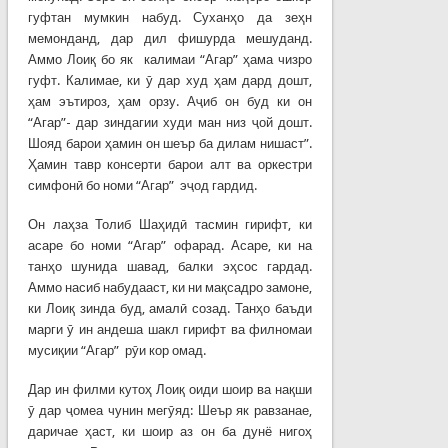
гуфтан мумкин набуд. Суханҳо да зеҳн
мемонданд, дар дил фишурда мешуданд.
Аммо Лоиқ бо як калимаи “Агар” ҳама чизро
гуфт. Калимае, ки ӯ дар худ ҳам дард дошт,
ҳам эътироз, ҳам орзу. Аҷиб он буд ки он
“Агар”- дар зиндагии худи ман низ ҷой дошт.
Шояд барои ҳамин он шеър ба дилам нишаст”.
Ҳамин тавр консерти барои алт ва оркестри
симфонӣ бо номи “Агар” эҷод гардид.
Он лаҳза Толиб Шаҳидӣ тасмин гирифт, ки
асаре бо номи “Агар” офарад. Асаре, ки на
танҳо шунида шавад, балки эҳсос гардад.
Аммо насиб набудааст, ки ни мақсадро замоне,
ки Лоиқ зинда буд, амалӣ созад. Танҳо баъди
марги ӯ ин андеша шакл гирифт ва филномаи
мусиқии “Агар” рӯи кор омад.
Дар ин филми кутоҳ Лоиқ оиди шоир ва нақши
ӯ дар ҷомеа чунин мегӯяд: Шеър як равзанае,
даричае ҳаст, ки шоир аз он ба дунё нигоҳ