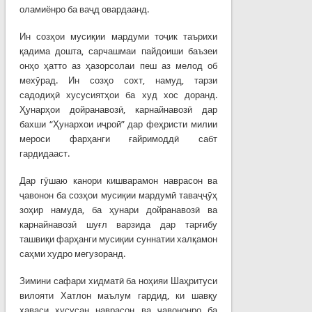
оламиёнро ба ваҷд овардаанд.
Ин созҳои мусиқии мардуми тоҷик таърихи
қадима дошта, сарчашмаи пайдоиши баъзеи
онҳо ҳатто аз ҳазорсолаи пеш аз мелод об
мехӯрад. Ин созҳо сохт, намуд, тарзи
садодиҳӣ хусусиятҳои ба худ хос доранд.
Ҳунарҳои дойранавозӣ, карнайнавозӣ дар
бахши “Ҳунархои иҷроӣ” дар феҳристи милии
мероси фарҳанги ғайримоддӣ сабт
гардидааст.
Дар гӯшаю канори кишварамон наврасон ва
ҷавонон ба созҳои мусиқии мардумӣ таваҷҷӯҳ
зоҳир намуда, ба ҳунари дойранавозӣ ва
карнайнавозӣ шуғл варзида дар тарғибу
ташвиқи фарҳанги мусиқии суннатии халқамон
саҳми худро мегузоранд.
Зимини сафари хидматӣ ба ноҳияи Шаҳритуси
вилояти Хатлон маълум гардид, ки шавқу
ҳаваси хусусан наврасон ва ҷавононро ба