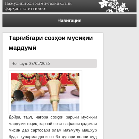
Навигация
Тарғибгари созҳои мусиқии
мардумӣ
Чоп шуд: 28/05/2026
Дойра, табл, нағора созҳои зарбии мусиқии
мардуми тоҷик, карнай сози нафасии қадимаи
мисин дар сартосари олам маъмулу машҳур
буда, ҳунармандони он бо ҳунари волои худ