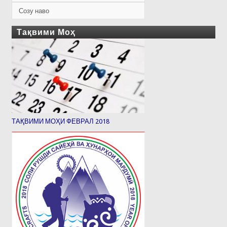
Созу наво
Тақвими Моҳ
ТАҚВИМИ МОҲИ ФЕВРАЛ 2018