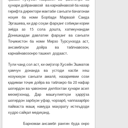
ҳунари дойранавозӣ ва карнайнавозӣ ба назар
гирифта директори мактаби санъати бачагонаи
ноҳия ба номи Борбади Марвазӣ Саида
Эргашева, ки дар соҳаи фарҳанг собиқаи кории
зиёда аз 15 сола дошта, хатмкунандаи
Донишкадаи давлатии фарҳанг ва санъати
Тоҷикистон ба номи Мирзо Турсунзода аст,
ансамблҳои дойра ва таблнавозон,
карнайнавозонро ташкил додааст.
Тули чанд сол аст, ки омӯзгор Ҳусейн Эшматов
ҳамчун донанда ва устоди касби хеш
нозукиҳои санъати амалӣ, назариявии сози
қадимаи тоҷик дойра ва таблакро ба 20 нафар
шогирдон ва ҷавонони дилбохтаи ҳунари асил
меомӯзонад. Дар машғулиятҳои ҳаррӯза
шогирдон зарбҳои уфар, чорзарб, чаппазарбро
пайваста машқ намуда маҳорату истеъдоди
худро сайқал медиҳанд.
Барномаи ансамбл рангин буда онро