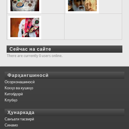
Сейчас на сайте
There are currently 0 users online.
Фарҳангшиносӣ
Осорхонашиносӣ
Кохҳо ва кушкҳо
Китобдорӣ
Клубҳо
Ҳунаркада
Санъати тасвирӣ
Синамо