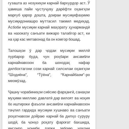
гузашта аз нозукиҳои карнай бархурдор аст. Ӯ
ҳамеша пайи ҷустуҷуву дарёфти оҳангҳои
марғуб қарор дошта, доираи мусиқифаҳмию
мусиқидониашро муттасил такмил медиҳад.
Асбоби мусиқии карнай маҳорату ҳунармандӣ
ва назокату санъати вижаро талабгор аст, ки
на ҳар кас метавонад ба он комгор бошад.
Талошҳои ӯ дар ҷодаи мусиқии миллӣ
пурбарор буда, чун роҳбари ансамбли
карнайнавозон ба шонздаҳ нафар
дилбохтагони сози карнай силсилаи оҳангҳои
“Шодиёна”, “Тӯёна”, “Карнайбазм”-ро
меомӯзад.
Ҷашну чорабиниҳои сиёсию фарҳангӣ, санаҳои
муҳими миллию давлатӣ дар вилоят ва ноҳия
бо иштироки фаъоли ансамбли карнайнавозон
таҷлил гардида мусиқии хушнаво ва санъати
роҳатнавози дойраю карнай ба дилҳо суруру
шодӣ, ба ҷонҳо роҳату фароғат бахшида,
инсонро ҷониби дарки зебоию ҷаҳони