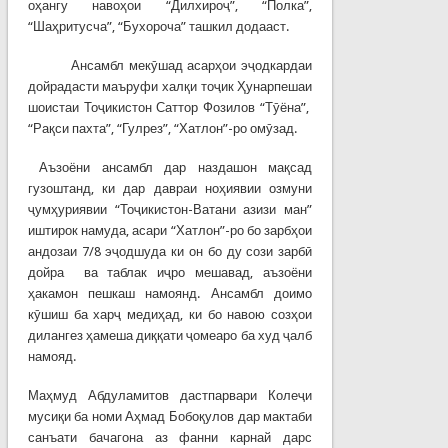
оҳангу навоҳои “Дилхироҷ”, “Полка”,
“Шаҳритусча”, “Бухороча” ташкил додааст.
Ансамбл мекӯшад асарҳои эҷодкардаи
дойрадасти маъруфи халқи тоҷик Ҳунарпешаи
шоистаи Тоҷикистон Саттор Фозилов “Тӯёна”,
“Рақси пахта”, “Гулрез”, “Хатлон”-ро омӯзад.
Аъзоёни ансамбл дар наздашон мақсад
гузоштанд, ки дар давраи ноҳиявии озмуни
ҷумҳуриявии “Тоҷикистон-Ватани азизи ман”
иштирок намуда, асари “Хатлон”-ро бо зарбҳои
андозаи 7/8 эҷодшуда ки он бо ду сози зарбӣ
дойра ва таблак иҷро мешавад, аъзоёни
ҳакамон пешкаш намоянд. Ансамбл доимо
кӯшиш ба харҷ медиҳад, ки бо навою созҳои
дилангез ҳамеша диққати ҷомеаро ба худ ҷалб
намояд.
Маҳмуд Абдуламитов дастпарвари Колеҷи
мусиқи ба номи Аҳмад Бобоқулов дар мактаби
санъати бачагона аз фанни карнай дарс