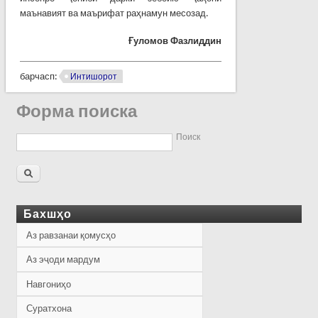
маънавият ва маърифат раҳнамун месозад.
Ғуломов Фазлиддин
барчасп:
Интишорот
Форма поиска
Поиск
Бахшҳо
Аз равзанаи қомусҳо
Аз эҷоди мардум
Навгониҳо
Суратхона