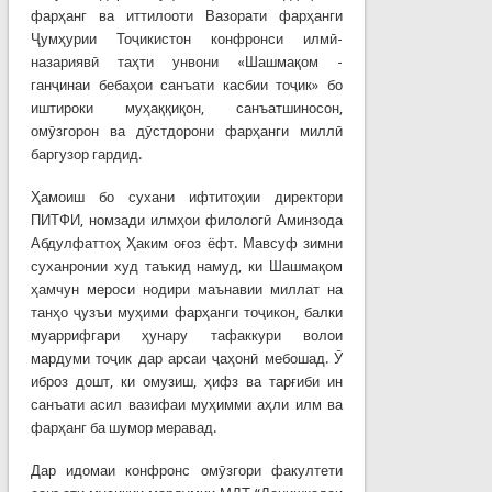
фарҳанг ва иттилооти Вазорати фарҳанги
Ҷумҳурии Тоҷикистон конфронси илмӣ-
назариявӣ таҳти унвони «Шашмақом -
ганҷинаи бебаҳои санъати касбии тоҷик» бо
иштироки муҳаққиқон, санъатшиносон,
омӯзгорон ва дӯстдорони фарҳанги миллӣ
баргузор гардид.
Ҳамоиш бо сухани ифтитоҳии директори
ПИТФИ, номзади илмҳои филологӣ Аминзода
Абдулфаттоҳ Ҳаким оғоз ёфт. Мавсуф зимни
суханронии худ таъкид намуд, ки Шашмақом
ҳамчун мероси нодири маънавии миллат на
танҳо ҷузъи муҳими фарҳанги тоҷикон, балки
муаррифгари ҳунару тафаккури волои
мардуми тоҷик дар арсаи ҷаҳонӣ мебошад. Ӯ
иброз дошт, ки омузиш, ҳифз ва тарғиби ин
санъати асил вазифаи муҳимми аҳли илм ва
фарҳанг ба шумор меравад.
Дар идомаи конфронс омӯзгори факултети