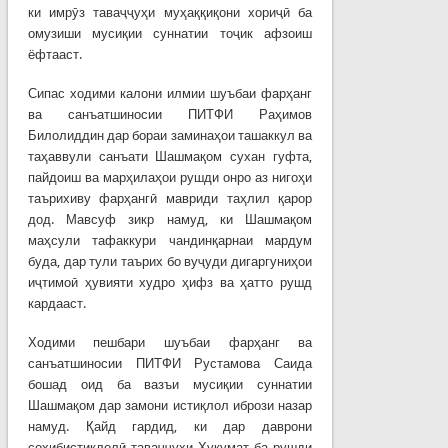
ки имрӯз таваҷҷуҳи муҳаққиқони хориҷӣ ба
омузиши мусиқии суннатии тоҷик афзоиш
ёфтааст.
Сипас ходими калони илмии шуъбаи фарҳанг
ва санъатшиносии ПИТФИ Раҳимов
Билолиддин дар бораи заминаҳои ташаккул ва
таҳаввули санъати Шашмақом сухан гуфта,
пайдоиш ва марҳилаҳои рушди онро аз нигоҳи
таърихиву фарҳангӣ мавриди таҳлил қарор
дод. Мавсуф зикр намуд, ки Шашмақом
маҳсули тафаккури чандинқарнаи мардум
буда, дар тули таърих бо вуҷуди дигаргуниҳои
иҷтимоӣ ҳувияти худро ҳифз ва ҳатто рушд
кардааст.
Ходими пешбари шуъбаи фарҳанг ва
санъатшиносии ПИТФИ Рустамова Саида
бошад оид ба вазъи мусиқии суннатии
Шашмақом дар замони истиқлол ибрози назар
намуд. Қайд гардид, ки дар даврони
соҳибистиқлолӣ таваҷҷуҳи Ҳукумат ба рушди