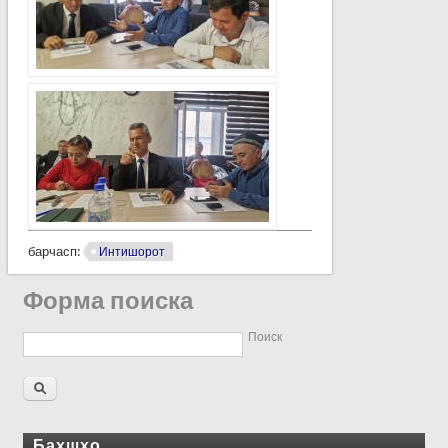
барчасп:
Интишорот
Форма поиска
Поиск
Бахшҳо