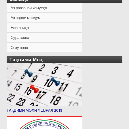
Аз равзанаи қомусҳо
Аз эҷоди мардум
Навгониҳо
Суратхона
Созу наво
Тақвими Моҳ
ТАҚВИМИ МОҲИ ФЕВРАЛ 2018