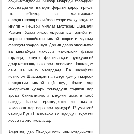
соҳибистиқлолии кишвар мавриди таваҷҷуҳи
хоссаи давлат ва аҳли фарҳанг қарор гирифт.
Бо ибтикор ва дастгириҳои
фарҳангпарваронаи Асосгузори сулҳу ваҳдати
миллӣ – Пешвои миллат муҳтарам Эмомалӣ
Раҳмон барои ҳифз, омузиш ва тарғиби ин
мероси гаронбаҳои миллӣ шароити мусоид
фароҳам оварда шуд. Дар ин давра ансамблҳо
ва мактабҳои махсуси мақомхонӣ фаъол
гардида, озмуну фестивалҳои ҷумҳуриявӣ
доир мешаванд ва осори классикии Шашмақом
сабт ва нашр мегарданд. Ба шарофати
истиқлол Шашмақом на танҳо ҳамчун мероси
фарҳангии миллӣ эҳё шуд, балки дар
муаррифии ҳунару тамаддуни тоҷикон дар
арсаи байналмилалӣ мақоми шоиста касб
намуд. Барои гиромидошти ин асолат,
ҳамасола дар саросари ҷумҳурӣ 12-уми май
ҳамчун Рӯзи Шашмақом бо шукуҳу шаҳомати
хосса таҷлил мешавад.
Азҷумла, дар Пажӯҳишгоҳи илмӣ-тадқиқотии