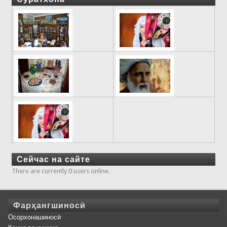
Сейчас на сайте
There are currently 0 users online.
Фарҳангшиносӣ
Осорхонашиносӣ