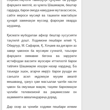
фарҳанги миллӣ, аз ҷумла Шашмақом, бештар
гардида, барои омода намудани мутахассисон,
сабти мероси мусиқӣ ва ташкили мактабҳои
ҳунарӣ заминаҳои мусоид фароҳам оварда
шудаанд.
Қисмати мубодилаи афкор бештар хусусияти
таҳлилӣ дошт. Ходимони пешбари илмӣ Ҷ.
Обидпур, М. Сафаров, Қ. Хоҷаев ва дигарон аз
завқи ҷавонон ба мусиқии суннатӣ, таъсири
фарҳанги оммавии бегона ва зарурати
истифодаи васоити муосири иттилоотӣ барои
таблиғи Шашмақом изҳори назар карданд. Ба
таъкиди эшон, агарчи имрӯз барои рушди ин
санъати асил иқдомҳои муҳим амалӣ
мешаванд, ҳануз ҳам масъалаи ҷалби насли
ҷавон ба омузиши мақом, таҳияи барномаҳои
ҷолиби телевизионӣ ва рақамисозии он
аҳаммияти аввалиндараҷа дорад.
Дар охир аз ҷониби ходими пешбари илмии