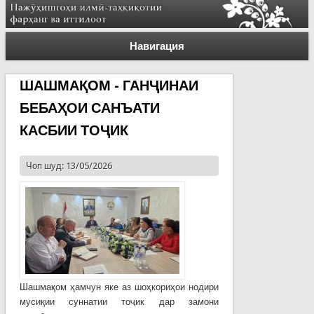
Навигация
ШАШМАҚОМ - ГАНҶИНАИ
БЕБАҲОИ САНЪАТИ
КАСБИИ ТОҶИК
Чоп шуд: 13/05/2026
Шашмақом ҳамчун яке аз шоҳкориҳои нодири
мусиқии суннатии тоҷик дар замони