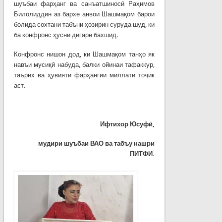
шуъбаи фарҳанг ва санъатшиносӣ Раҳимов
Билолиддин аз бархе анвои Шашмақом барои
болида сохтани табъни ҳозирин суруда шуд, ки
ба конфронс ҳусни дигаре бахшид.
Конфронс нишон дод, ки Шашмақом танҳо як
навъи мусиқӣ набуда, балки ойинаи тафаккур,
таърих ва ҳувияти фарҳангии миллати тоҷик
аст.
Ифтихор Юсуф
ӣ
,
мудири шуъбаи ВАО ва табъу нашри
ПИТФИ.