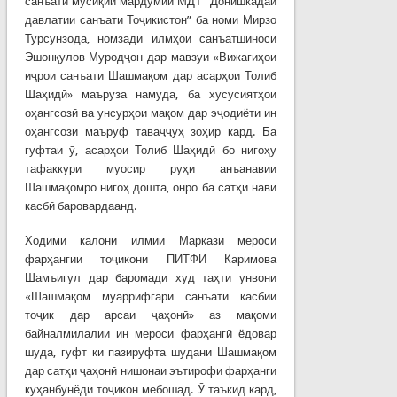
санъати мусиқии мардумии МДТ “Донишкадаи
давлатии санъати Тоҷикистон” ба номи Мирзо
Турсунзода, номзади илмҳои санъатшиносӣ
Эшонқулов Муродҷон дар мавзуи «Вижагиҳои
иҷрои санъати Шашмақом дар асарҳои Толиб
Шаҳидӣ» маъруза намуда, ба хусусиятҳои
оҳангсозӣ ва унсурҳои мақом дар эҷодиёти ин
оҳангсози маъруф таваҷҷуҳ зоҳир кард. Ба
гуфтаи ӯ, асарҳои Толиб Шаҳидӣ бо нигоҳу
тафаккури муосир руҳи анъанавии
Шашмақомро нигоҳ дошта, онро ба сатҳи нави
касбӣ баровардаанд.
Ходими калони илмии Маркази мероси
фарҳангии тоҷикони ПИТФИ Каримова
Шамъигул дар баромади худ таҳти унвони
«Шашмақом муаррифгари санъати касбии
тоҷик дар арсаи ҷаҳонӣ» аз мақоми
байналмилалии ин мероси фарҳангӣ ёдовар
шуда, гуфт ки пазируфта шудани Шашмақом
дар сатҳи ҷаҳонӣ нишонаи эътирофи фарҳанги
куҳанбунёди тоҷикон мебошад. Ӯ таъкид кард,