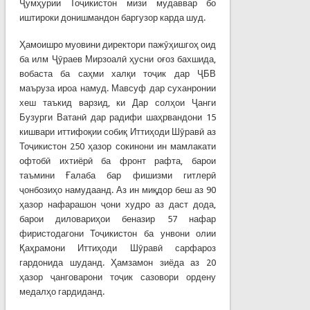
Ҷумҳурии Тоҷикистон мизи мудаввар бо
иштироки донишмандон баргузор карда шуд.
Ҳамоишро муовини директори пажӯҳишгоҳ оид
ба илм Ҷӯраев Мирзоалӣ ҳусни оғоз бахшида,
вобаста ба саҳми халқи тоҷик дар ҶБВ
маъруза ироа намуд. Мавсуф дар суханронии
хеш таъкид варзид, ки Дар солҳои Ҷанги
Бузурги Ватанӣ дар радифи шаҳрвандони 15
кишвари иттифоқии собиқ Иттиҳоди Шӯравӣ аз
Тоҷикистон 250 ҳазор сокинони ин мамлакати
офтобӣ ихтиёрӣ ба фронт рафта, барои
таъмини Ғалаба бар фишизми гитлерӣ
ҷонбозиҳо намудаанд. Аз ин миқдор беш аз 90
ҳазор нафарашон ҷони худро аз даст дода,
барои диловариҳои беназир 57 нафар
фиристодагони Тоҷикистон ба унвони олии
Қаҳрамони Иттиҳоди Шӯравӣ сарфароз
гардонида шуданд. Ҳамзамон зиёда аз 20
ҳазор ҷанговарони тоҷик сазовори ордену
медалҳо гардиданд.