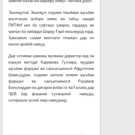
ҳимояи Ватан ва шарафу номус тантана дошт.
Эшонқулов Эшонқул ходими пешбари шуъбаи
воситаҳои ахбори омма ва табъу нашри
ПИТФИ низ ба гуфтаҳо ҳамроҳ гардида, ин
ҷангро ба набарди Шарқу Ғарб маънидод кард.
Ҳамзамон саҳми миллати тоҷикро дар он
калон арзёбӣ намуд.
Дар хотимаи ҳамоиш муовини директор оид ба
корҳои методӣ Каримова Гулзира, мудири
шуъбаи фарҳанг ва санъатшиносӣ Абдуллоев
Шамсуддин, ходими калони илмии шуъбаи
фарҳанг ва санъатшиносӣ Раҳимов
Билолиддин ва дигарон вобаста ба Ғалаба дар
ҶБВ бар фашизм суханронӣ намуда,
хотираҳои ҷолиб зикр намуданд.