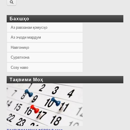
Бахшҳо
Аз равзанаи қомусҳо
Аз эҷоди мардум
Навгониҳо
Суратхона
Созу наво
Тақвими Моҳ