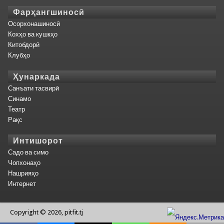
Фарҳангшиносӣ
Осорхонашиносӣ
Кохҳо ва кушкҳо
Китобдорӣ
Клубҳо
Ҳунаркада
Санъати тасвирӣ
Синамо
Театр
Рақс
Интишорот
Садо ва симо
Чопхонаҳо
Нашрияҳо
Интернет
Copyright © 2026, pitfit.tj