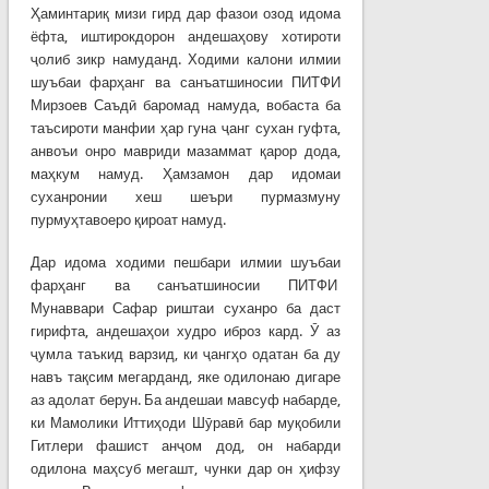
Ҳаминтариқ мизи гирд дар фазои озод идома
ёфта, иштирокдорон андешаҳову хотироти
ҷолиб зикр намуданд. Ходими калони илмии
шуъбаи фарҳанг ва санъатшиносии ПИТФИ
Мирзоев Саъдӣ баромад намуда, вобаста ба
таъсироти манфии ҳар гуна ҷанг сухан гуфта,
анвоъи онро мавриди мазаммат қарор дода,
маҳкум намуд. Ҳамзамон дар идомаи
суханронии хеш шеъри пурмазмуну
пурмуҳтавоеро қироат намуд.
Дар идома ходими пешбари илмии шуъбаи
фарҳанг ва санъатшиносии ПИТФИ
Мунаввари Сафар риштаи суханро ба даст
гирифта, андешаҳои худро иброз кард. Ӯ аз
ҷумла таъкид варзид, ки ҷангҳо одатан ба ду
навъ тақсим мегарданд, яке одилонаю дигаре
аз адолат берун. Ба андешаи мавсуф набарде,
ки Мамолики Иттиҳоди Шӯравӣ бар муқобили
Гитлери фашист анҷом дод, он набарди
одилона маҳсуб мегашт, чунки дар он ҳифзу