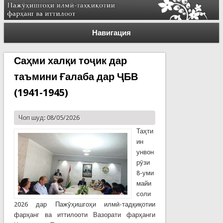
Навигация
Саҳми халқи тоҷик дар
таъмини Ғалаба дар ҶБВ
(1941-1945)
Чоп шуд: 08/05/2026
Таҳти
ин
унвон
рӯзи
8-уми
майи
соли
2026 дар Пажӯҳишгоҳи илмӣ-тадқиқотии
фарҳанг ва иттилооти Вазорати фарҳанги