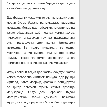
бузург ва ҳар як шахсияти барҷаста дасти дуо
ва тарбияи модар меистад.
Дар фарҳанги мардуми тоҷик низ мақоми зану
модар бисёр баланд ва муқаддас шумурда
мешавад. Модар дар тафаккури миллии мо на
танҳо офарандаи ҳаёт, балки ҳомии ахлоқ,
нигаҳбони анъанаҳои нек ва парваришгари
руҳи ватандӯстӣ дар қалби фарзандон
мебошад. Бо меҳру муҳаббат, бо сабру
бурдборӣ ва бо хиради худ модар насли
солиму огоҳро ба камол мерасонад ва ба
ҷомеа инсони нексиришт тақдим менамояд.
Имрӯз занони тоҷик дар ҳамаи соҳаҳои ҳаёти
ҷомеа фаъолона иштирок намуда, дар рушди
иқтисод, илму маориф, фарҳанг, тандурустӣ
ва дигар самтҳои муҳим саҳми арзанда
мегузоранд. Онҳо дар баробари иҷрои
масъулиятҳои касбӣ ҳамзамон вазифаи
муқаддаси модариро низ бо сарбаландӣ иҷро