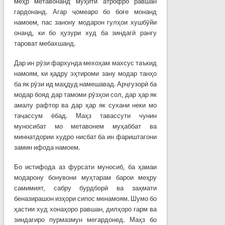
меҳр метавонанд муҳити атрофро равшан
гардонанд. Агар ҷомеаро бо боғе монанд
намоем, пас занону модарон гулҳои хушбӯйи
онанд, ки бо ҳузури худ ба зиндагӣ рангу
тароват мебахшанд.
Дар ин рӯзи фархунда мехоҳам махсус таъкид
намоям, ки қадру эҳтироми зану модар танҳо
ба як рӯзи ид маҳдуд намешавад. Арҷгузорӣ ба
модар бояд дар тамоми рӯзҳои сол, дар ҳар як
амалу рафтор ва дар ҳар як сухани неки мо
таҷассум ёбад. Маҳз тавассути чунин
муносибат мо метавонем муҳаббат ва
миннатдории худро нисбат ба ин фариштагони
замин ифода намоем.
Бо истифода аз фурсати муносиб, ба ҳамаи
модарону бонувони муҳтарам барои меҳру
самимият, сабру бурдборӣ ва заҳмати
беназирашон изҳори сипос менамоям. Шумо бо
ҳастии худ хонаҳоро равшан, дилҳоро гарм ва
зиндагиро пурмазмун мегардонед. Маҳз бо