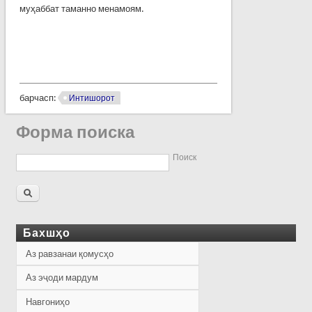
муҳаббат таманно менамоям.
барчасп:
Интишорот
Форма поиска
Поиск
Бахшҳо
Аз равзанаи қомусҳо
Аз эҷоди мардум
Навгониҳо