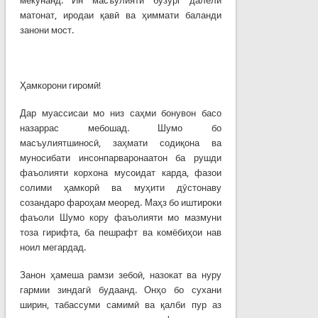
мекунанд. Ин масъулияти бузург далели
матонат, иродаи қавӣ ва ҳиммати баланди
занони мост.
Ҳамкорони гиромӣ!
Дар муассисаи мо низ саҳми бонувон басо
назаррас мебошад. Шумо бо
масъулиятшиносӣ, заҳмати содиқона ва
муносибати инсонпарваронаатон ба рушди
фаъолияти корхона мусоидат карда, фазои
солими ҳамкорӣ ва муҳити дӯстонаву
созандаро фароҳам меоред. Маҳз бо иштироки
фаъоли Шумо кору фаъолияти мо мазмуни
тоза гирифта, ба пешрафт ва комёбиҳои нав
ноил мегардад.
Занон ҳамеша рамзи зебоӣ, назокат ва нуру
гармии зиндагӣ будаанд. Онҳо бо сухани
ширин, табассуми самимӣ ва қалби пур аз