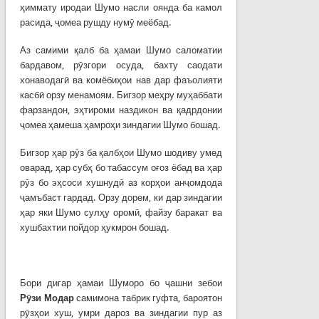
ҳиммату иродаи Шумо насли оянда ба камол
расида, ҷомеа рушду нумӯ меёбад.
Аз самими қалб ба ҳамаи Шумо саломатии
бардавом, рӯзгори осуда, бахту саодати
хонаводагӣ ва комёбиҳои нав дар фаъолияти
касбӣ орзу менамоям. Бигзор меҳру муҳаббати
фарзандон, эҳтироми наздикон ва қадрдонии
ҷомеа ҳамеша ҳамроҳи зиндагии Шумо бошад.
Бигзор ҳар рӯз ба қалбҳои Шумо шодиву умед
оварад, ҳар субҳ бо табассум оғоз ёбад ва ҳар
рӯз бо эҳсоси хушнудӣ аз корҳои анҷомдода
ҷамъбаст гардад. Орзу дорем, ки дар зиндагии
ҳар яки Шумо сулҳу оромӣ, файзу баракат ва
хушбахтии пойдор ҳукмрон бошад.
Бори дигар ҳамаи Шуморо бо ҷашни зебои
Р
ӯ
зи
Модар
самимона табрик гуфта, бароятон
рӯзҳои хуш, умри дароз ва зиндагии пур аз