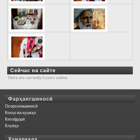
Сейчас на сайте
There are currently 0 users online.
Фарҳангшиносӣ
Осорхонашиносӣ
Кохҳо ва кушкҳо
Китобдорӣ
Клубҳо
Ҳунаркада