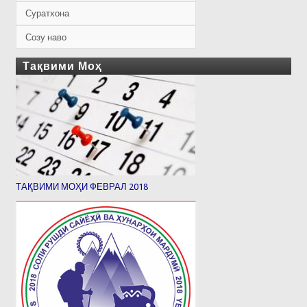
Суратхона
Созу наво
Тақвими Моҳ
ТАҚВИМИ МОҲИ ФЕВРАЛ 2018