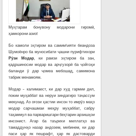
Муҳтарам бонувону модарони гиромӣ,
ҳамкорони азиз!
Бо камоли эҳтиром ва самим\ияти беандоза
Шумоёнро ба муносибати ҷашни пурифтихори
Р
ӯ
зи
Модар
, ки рамзи эҳтиром ба зан,
қадршиносии модар ва арҷгузорӣ ба ҷойгоҳи
баланди ӯ дар ҷомеа мебошад, самимона
табрик менамоям.
Модар – калимаест, ки дар худ гармии дил,
покии муҳаббат ва неруи зиндагиро таҷассум
мекунад. Аз оғози ҳастии инсон то имрӯз маҳз
модар сарчашмаи меҳру муҳаббат, сабру
таҳаммул ва парваришгари беҳтарин арзишҳои
инсонист. Агар ба таърихи миллатҳо ва
тамаддунҳо назар андозем, мебинем, ки дар
паси ҳар як пешрафт, ҳар як дастоварди