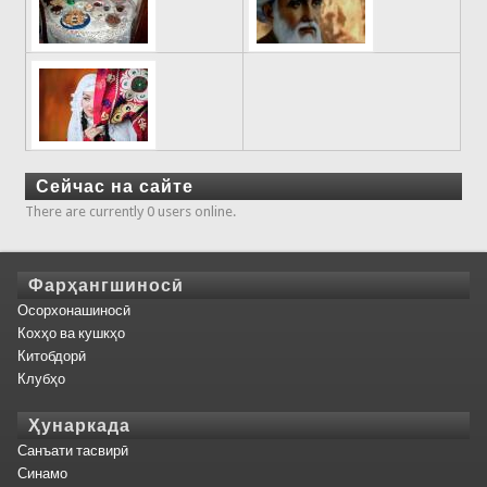
Сейчас на сайте
There are currently 0 users online.
Фарҳангшиносӣ
Осорхонашиносӣ
Кохҳо ва кушкҳо
Китобдорӣ
Клубҳо
Ҳунаркада
Санъати тасвирӣ
Синамо