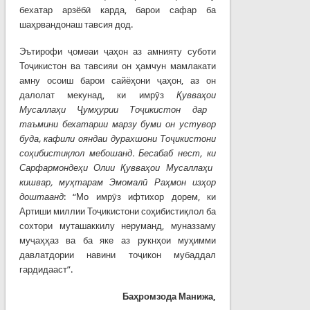
бехатар арзёбӣ карда, барои сафар ба
шаҳрвандонаш тавсия дод.
Эътирофи ҷомеаи ҷаҳон аз амнияту суботи
Тоҷикистон ва тавсияи он ҳамчун мамлакати
амну осоиш барои сайёҳони ҷаҳон, аз он
далолат мекунад, ки имрӯз
Қ
увва
ҳ
ои
Мусалла
ҳ
и
Ҷ
ум
ҳ
урии
То
ҷ
икистон
дар
таъмини бехатарии марзу буми он устувор
буда, кафили ояндаи дурахшони То
ҷ
икистони
со
ҳ
ибисти
қ
лол
мебошанд
.
Бесабаб
нест
,
ки
Сарфармонде
ҳ
и
Олии
Қ
увва
ҳ
ои
Мусалла
ҳ
и
кишвар
, му
ҳ
тарам
Эмомал
ӣ
Ра
ҳ
мон
из
ҳ
ор
доштаанд
: “Мо имрӯз ифтихор дорем, ки
Артиши миллии Тоҷикистони соҳибистиқлол ба
сохтори муташаккилу неруманд, муназзаму
муҷаҳҳаз ва ба яке аз рукнҳои муҳимми
давлатдории навини тоҷикон мубаддал
гардидааст”.
Баҳромзода Манижа,