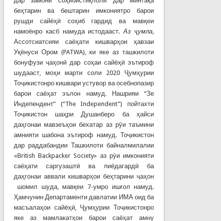
дар замони соҳибистиқлолӣ дар минтақа
беҳтарин ва бештарин имкониятро барои
рушди сайёҳӣ соҳиб гардид ва мавқеи
намоёнро касб намуда истодааст.
Аз
ҷ
умла
,
Ассотсиатсияи саёҳати кишварҳои ҳавзаи
Уқёнуси Ором (PATWA), ки яке аз ташкилоти
бонуфузи ҷаҳонӣ дар соҳаи сайёҳӣ эътироф
шудааст, моҳи марти соли 2020 Ҷумҳурии
Тоҷикистонро кишвари устувор ва осебнопазир
барои саёҳат эълон намуд. Нашрияи “Зе
Индепендент” (“The Independent”) пойтахти
Тоҷикистон шаҳри Душанберо ба ҳайси
даҳгонаи мавзеъҳои бехатар аз рӯи таъмини
амнияти шабона эътироф намуд. Тоҷикистон
дар раддабандии Ташкилоти байналмилалии
«British Backpacker Society» аз рӯи имконияти
саёҳати саргузаштӣ ва пиёдагардӣ ба
даҳгонаи аввали кишварҳои беҳтарини ҷаҳон
шомил шуда, мавқеи 7-умро ишғол намуд.
Ҳамчунин Департаменти давлатии ИМА оид ба
масъалаҳои сайёҳӣ, Ҷумҳурии Тоҷикистонро
яке аз мамлакатҳои барои саёҳат амну