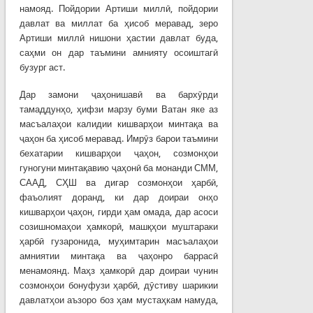
намояд. Пойдории Артиши миллӣ, пойдории
давлат ва миллат ба ҳисоб меравад, зеро
Артиши миллӣ нишони ҳастии давлат буда,
саҳми он дар таъмини амнияту осоиштагӣ
бузург аст.
Дар замони ҷаҳонишавӣ ва бархӯрди
тамаддунҳо, ҳифзи марзу буми Ватан яке аз
масъалаҳои калидии кишварҳои минтақа ва
ҷаҳон ба ҳисоб меравад. Имрӯз барои таъмини
бехатарии кишварҳои ҷаҳон, созмонҳои
гуногуни минтақавию ҷаҳонӣ ба монанди СММ,
СААД, СҲШ ва дигар созмонҳои ҳарбӣ,
фаъолият доранд, ки дар доираи онҳо
кишварҳои ҷаҳон, гирди ҳам омада, дар асоси
созишномаҳои ҳамкорӣ, машқҳои муштараки
ҳарбӣ гузаронида, муҳимтарин масъалаҳои
амниятии минтақа ва ҷаҳонро баррасӣ
менамоянд. Маҳз ҳамкорӣ дар доираи чунин
созмонҳои бонуфузи ҳарбӣ, дӯстиву шарикии
давлатҳои аъзоро боз ҳам мустаҳкам намуда,