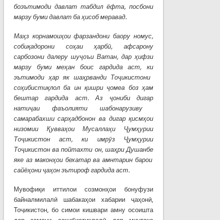
боэътимоди давлат табдил ёфта, посбони
марзу буми давлат ба
ҳ
исоб
меравад
.
Ма
ҳ
з
корнамои
ҳ
ои
фарзандони баору номус,
соби
қ
адорони
со
ҳ
а
и
ҳ
арб
ӣ
, афсарону
сарбозони далеру шу
ҷ
оъи
Ватан, дар
ҳ
ифзи
марзу
буми
ме
ҳ
ан
боис
гардида
аст
,
ки
эътимоди
ҳ
ар
як ша
ҳ
рванди
То
ҷ
икистони
со
ҳ
ибисти
қ
лол
ба
ин
қ
ишри
ҷ
омеа
боз
ҳ
ам
бештар
гардида
аст
.
Аз
ҷ
ониби
дигар
нати
ҷ
аи
фаъолияти
шабонарузиву
самарабахши
сар
ҳ
адбонон
ва
дигар
қ
исм
ҳ
ои
н
изомии
Қ
увва
ҳ
ои
Мусалла
ҳ
и
Ҷ
ум
ҳ
урии
То
ҷ
икистон
аст
, ки имр
ӯ
з
Ҷ
ум
ҳ
урии
То
ҷ
икистон
ва
пойтахти он, ша
ҳ
ри
Душанбе
яке аз макон
ҳ
ои
бехатар
ва
амнтарин
барои
сайё
ҳ
они
ҷ
а
ҳ
он эътироф гардида аст.
Мувофиқи иттилои созмонҳои бонуфузи
байналмилалӣ шабакаҳои хабарии ҷаҳонӣ,
Тоҷикистон, бо симои кишвари амну осоишта