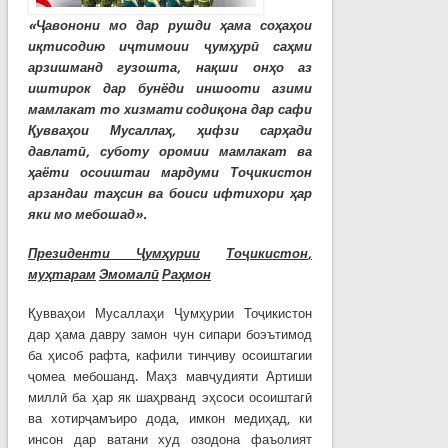
«
Ҷ
авонони
мо
дар
рушди
ҳ
ама
со
ҳ
а
ҳ
ои
и
қ
тисодию
и
ҷ
тимоии
ҷ
ум
ҳ
ур
ӣ
са
ҳ
ми
арзишманд
гузошта
,
на
қ
ши
он
ҳ
о
аз
иштирок
дар
бунёди
иншооти
азими
мамлакат
то
хизмати
соди
қ
она
дар
сафи
Қ
увва
ҳ
ои
Мусалла
ҳ
,
ҳ
ифзи
сар
ҳ
ади
давлат
ӣ
,
суботу
оромии
мамлакат
ва
ҳ
аёти
осоиштаи
мардуми То
ҷ
икистон
арзандаи
та
ҳ
син
ва
боиси
ифтихори
ҳ
ар
яки
мо
мебошад»
.
Президенти
Ҷ
ум
ҳ
урии
То
ҷ
икистон
,
му
ҳ
тарам
Эмомал
ӣ
Ра
ҳ
мон
Қувваҳои Мусаллаҳи Ҷумҳурии Тоҷикистон
дар ҳама давру замон чун сипари боэътимод
ба ҳисоб рафта, кафили тинҷиву осоиштагии
ҷомеа мебошанд. Маҳз мавҷудияти Артиши
миллӣ ба ҳар як шаҳрванд эҳсоси осоиштагӣ
ва хотирҷамъиро дода, имкон медиҳад, ки
инсон дар ватани худ озодона фаъолият