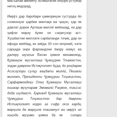
масъалаи амнияту осоиштагии онҳоро устувор
нигоҳ медорад.
Имрӯз дар баробари ҳамкориҳои густурда бо
созмонҳои ҳарбии минтақа ва ҷаҳон, ҳар як
давлат дорои Артиши миллӣ мебошад, ки дар
ҳифзи марзу буми он саҳмгузор аст.
Хушбахтии миллати сарбаланди тоҷик, дар он
ифода меёбад, ки зиёда 30 сол инҷониб, хати
сарҳади онро фарзандони баору номус ва
далеру шуҷоъи Ватан ҳимоя менамоянд.
Қувваҳои мусаллаҳи Ҷумҳурии Тоҷикистон,
зодаи даврони Истиқлолият буда, бо роҳбарии
Асосгузори сул
ҳ
у
ва
ҳ
дати
милл
ӣ
, Пешвои
миллат, Президенти
Ҷ
ум
ҳ
урии
То
ҷ
икистон
,
Сарфармонде
ҳ
и
Олии
Қ
увва
ҳ
ои
Мусалла
ҳ
и
кишвар
му
ҳ
тарам
Эмомал
ӣ
Ра
ҳ
мон
, таъсис
дода шудааст.
Ҳ
арчанд
Қ
увва
ҳ
ои
мусалла
ҳ
и
Ҷ
у
м
ҳ
урии
То
ҷ
икистон
дар даврони
Исти
қ
лолият
корро аз сифр о
ғ
оз
карда
,
мар
ҳ
ила
ба
мар
ҳ
ила
ташаккул
ва
имр
ӯ
з
ин
ни
ҳ
оди
му
ҳ
ими
ҷ
омеа
ба
як
сипари