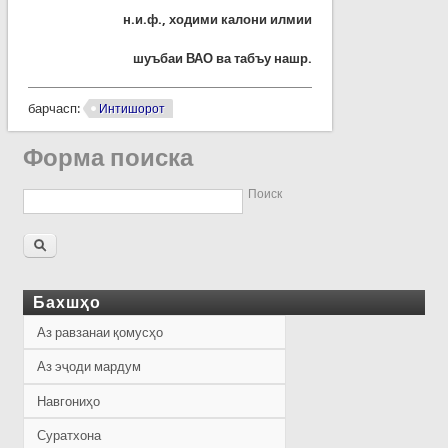
н.и.ф., ходими калони илмии
шуъбаи ВА
О ва табъу нашр.
барчасп:
Интишорот
Форма поиска
Поиск
Бахшҳо
Аз равзанаи қомусҳо
Аз эҷоди мардум
Навгониҳо
Суратхона