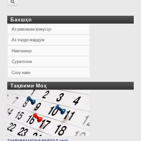
Бахшҳо
Аз равзанаи қомусҳо
Аз эҷоди мардум
Навгониҳо
Суратхона
Созу наво
Тақвими Моҳ