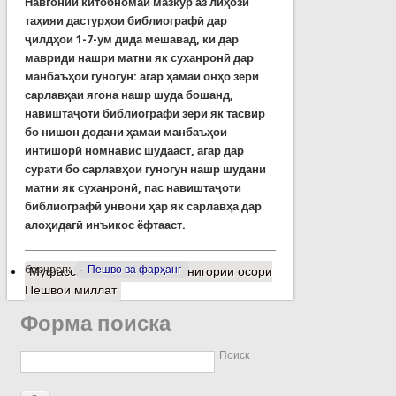
Навгонии китобномаи мазкур аз лиҳози
таҳияи дастурҳои библиографӣ дар
ҷилдҳои 1-7-ум дида мешавад, ки дар
мавриди нашри матни як суханронӣ дар
манбаъҳои гуногун: агар ҳамаи онҳо зери
сарлавҳаи ягона нашр шуда бошанд,
навиштаҷоти библиографӣ зери як тасвир
бо нишон додани ҳамаи манбаъҳои
интишорӣ номнавис шудааст, агар дар
сурати бо сарлавҳои гуногун нашр шудани
матни як суханронӣ, пас навиштаҷоти
библиографӣ унвони ҳар як сарлавҳа дар
алоҳидагӣ инъикос ёфтааст.
барчасп:
Пешво ва фарҳанг
Муфассалтар
о Китобноманигории осори
Пешвои миллат
Форма поиска
Поиск