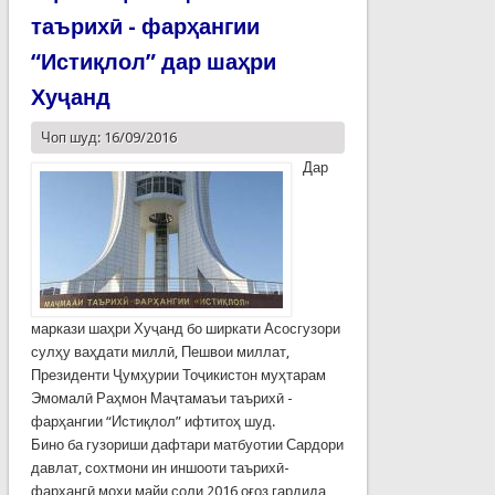
таърихӣ - фарҳангии
“Истиқлол” дар шаҳри
Хуҷанд
Чоп шуд: 16/09/2016
Дар
маркази шаҳри Хуҷанд бо ширкати Асосгузори
сулҳу ваҳдати миллӣ, Пешвои миллат,
Президенти Ҷумҳурии Тоҷикистон муҳтарам
Эмомалӣ Раҳмон Маҷтамаъи таърихӣ -
фарҳангии “Истиқлол” ифтитоҳ шуд.
Бино ба гузориши дафтари матбуотии Сардори
давлат, сохтмони ин иншооти таърихӣ-
фарҳангӣ моҳи майи соли 2016 оғоз гардида,