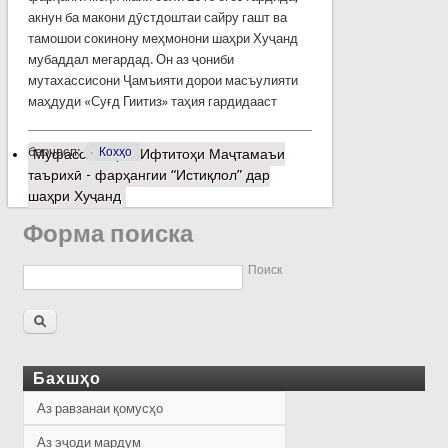
акнун ба макони дӯстдоштаи сайру гашт ва
тамошои сокинону меҳмонони шаҳри Хуҷанд
мубаддал мегардад. Он аз ҷониби
мутахассисони Ҷамъияти дорои масъулияти
маҳдуди «Суғд Гиитиз» таҳия гардидааст
барчасп:
Кохҳо
Муфассалтар
о Ифтитоҳи Маҷтамаъи
таърихӣ - фарҳангии “Истиқлол” дар
шаҳри Хуҷанд
Форма поиска
Поиск
Бахшҳо
Аз равзанаи қомусҳо
Аз эҷоди мардум