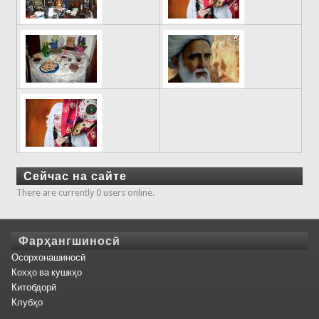
Сейчас на сайте
There are currently 0 users online.
Фарҳангшиносӣ
Осорхонашиносӣ
Кохҳо ва кушкҳо
Китобдорӣ
Клубҳо