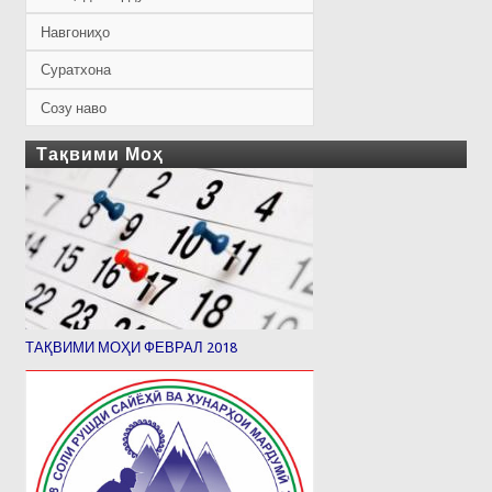
Навгониҳо
Суратхона
Созу наво
Тақвими Моҳ
ТАҚВИМИ МОҲИ ФЕВРАЛ 2018