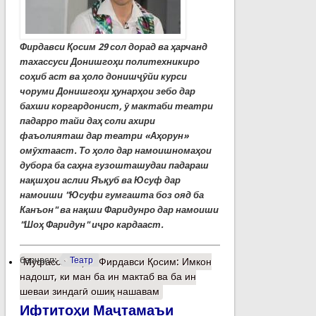
Фирдавси Қосим 29 сол дорад ва ҳарчанд
тахассуси Донишгоҳи политехникиро
соҳиб аст ва ҳоло донишҷӯйи курси
чоруми Донишгоҳи ҳунарҳои зебо дар
бахши коргардонист, ӯ мактаби театри
падарро тайи даҳ соли ахири
фаъолияташ дар театри «Аҳорун»
омӯхтааст. То ҳоло дар намоишномаҳои
дубора ба саҳна гузошташудаи падараш
нақшҳои аслии Яъқуб ва Юсуф дар
намоиши "Юсуфи гумгашта боз ояд ба
Канъон" ва нақши Фаридунро дар намоиши
"Шоҳ Фаридун" иҷро кардааст.
барчасп:
Театр
Муфассалтар
о Фирдавси Қосим: Имкон
надошт, ки ман ба ин мактаб ва ба ин
шеваи зиндагӣ ошиқ нашавам
Ифтитоҳи Маҷтамаъи