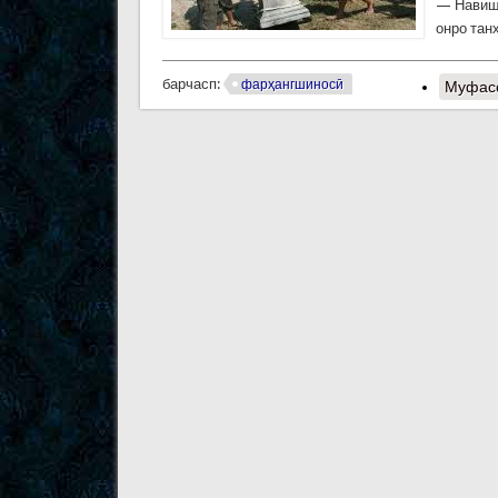
— Навишт
онро тан
барчасп:
фарҳангшиносӣ
Муфас