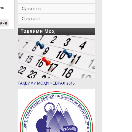
аҷот
Суратхона
Созу наво
танд
Тақвими Моҳ
ТАҚВИМИ МОҲИ ФЕВРАЛ 2018