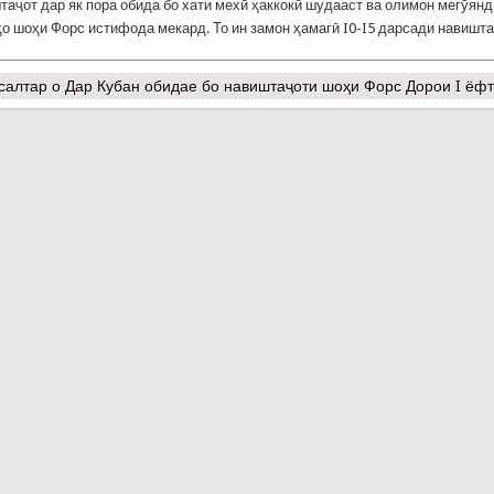
аҷот дар як пора обида бо хати мехӣ ҳаккокӣ шудааст ва олимон мегӯянд
ҳо шоҳи Форс истифода мекард. То ин замон ҳамагӣ I0-I5 дарсади навишт
салтар
о Дар Кубан обидае бо навиштаҷоти шоҳи Форс Дорои I ёф