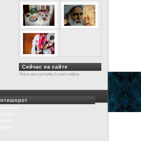
Сейчас на сайте
There are currently 0 users online.
нтишорот
о ва симо
хонаҳо
шрияҳо
ернет