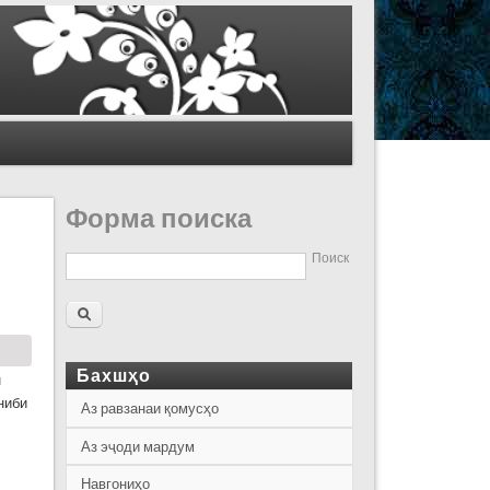
Форма поиска
Поиск
Бахшҳо
н
ниби
Аз равзанаи қомусҳо
Аз эҷоди мардум
Навгониҳо