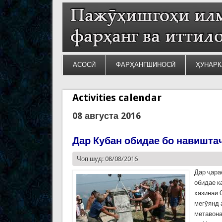
АСОСӢ
ФАРҲАНГШИНОСӢ
ҲУНАРК
Activities calendar
08 августа 2016
Дар Кубан обидае бо навишта
Чоп шуд: 08/08/2016
Дар ҷара
обидае к
хазинаи 
мегӯянд 
метавона