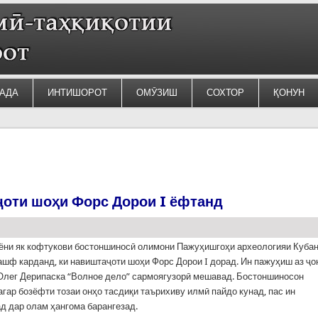
АДА
ИНТИШОРОТ
ОМӮЗИШ
СОХТОР
ҚОНУН
ҷоти шоҳи Форс Дорои I ёфтанд
ёни як кофтукови бостоншиносӣ олимони Пажуҳишгоҳи археологияи Куба
ашф карданд, ки навиштаҷоти шоҳи Форс Дорои I дорад. Ин пажуҳиш аз ҷо
Олег Дерипаска “Волное дело” сармоягузорӣ мешавад. Бостоншиносон
агар бозёфти тозаи онҳо тасдиқи таърихиву илмӣ пайдо кунад, пас ин
д дар олам ҳангома барангезад.