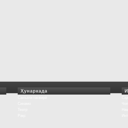
Ҳунаркада
И
Санъати тасвирӣ
Сад
Синамо
Чоп
Театр
На
Рақс
Инт