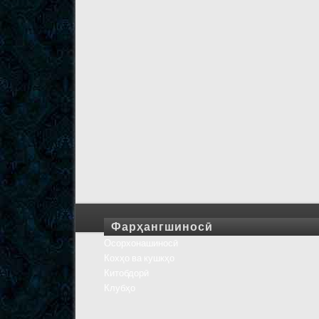
Фарҳангшиносӣ
Осорхонашиносӣ
Кохҳо ва кушкҳо
Китобдорӣ
Клубҳо