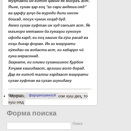
Муҳтавои ин китоб ҳамин як мисраъ аст.
Яъне, сухан ҳар гоҳ “аз сари андеша ояд”
ва ҳарфу ҳиҷо ба муроди дили инсон
бошад, посух чунин хоҳад буд.
Аммо сухан гуфтан ин худ санъат аст. Як
маъноро метавон ба гунаҳои гуногун
ифода кард, ки гоҳ хашин ба гӯш расад ва
гоҳи дигар форам. Ин аз маҳорати
гӯяндаи он вобаста аст, ки хабарро чӣ
гуна мерасонад.
Заҳмате, ки олими суханшинос Қурбон
Хоҷаев кашидааст, арзиши воло дорад.
Дар як китоб талош кардааст маҳорати
сухан гуфтан ва сухан шунидану
барчасп:
фарҳангшиносӣ
Муфассалтар
о Ба кўҳ овози хуш деҳ, то
хуш ояд
Форма поиска
Поиск