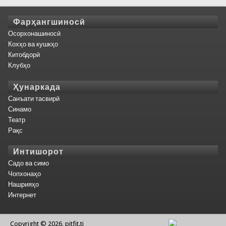
Фарҳангшиносӣ
Осорхонашиносӣ
Кохҳо ва кушкҳо
Китобдорӣ
Клубҳо
Ҳунаркада
Санъати тасвирӣ
Синамо
Театр
Рақс
Интишорот
Садо ва симо
Чопхонаҳо
Нашрияҳо
Интернет
Copyright © 2026, pitfit.tj