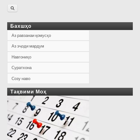
Бахшҳо
Аз равзанаи қомусҳо
Аз эҷоди мардум
Навгониҳо
Суратхона
Созу наво
Тақвими Моҳ