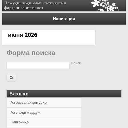
Навигация
июня 2026
Форма поиска
Поиск
Бахшҳо
Аз равзанаи қомусҳо
Аз эҷоди мардум
Навгониҳо