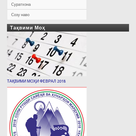
Суратхона
Созу наво
Тақвими Моҳ
ТАҚВИМИ МОҲИ ФЕВРАЛ 2018