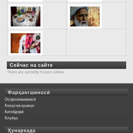
Сейчас на сайте
There are currently 0 users online.
Фарҳангшиносӣ
Осорхонашиносӣ
Кохҳо ва кушкҳо
Китобдорӣ
Клубҳо
Ҳунаркада