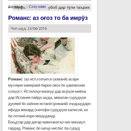
барчасп:
Созу наво
Муфассалтар
о Рубоб дар тӯли таърих
Романс: аз оғоз то ба имрӯз
Чоп шуд: 23/06/2016
Романс
(аз исп.romance-романӣ) асари
мусиқии камеравӣ барои овоз бо ҳамовозии
созҳост. Истилоҳи мазкур дар асрҳои миёна
дар Испания пайдо шуда, аввалан сурудҳои
дунявӣ бо забони испанӣ (романӣ) эҷодшударо
ифода мекард (хилофи сурудҳои калисоӣ, ки
ба лотинӣ иҷро мешуданд).
Баъдтар дар дигар мамлакатҳо низ маъмул
гардид. Романс бо шеър нисбат ба суруд