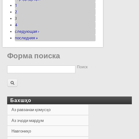
1
2
3
4
следующая ›
последняя »
Форма поиска
Поиск
Бахшҳо
Аз равзанаи қомусҳо
Аз эҷоди мардум
Навгониҳо