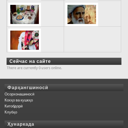
Сейчас на сайте
There are currently 0 users online.
Фарҳангшиносӣ
Осорхонашиносӣ
Кохҳо ва кушкҳо
Китобдорӣ
Клубҳо
Ҳунаркада