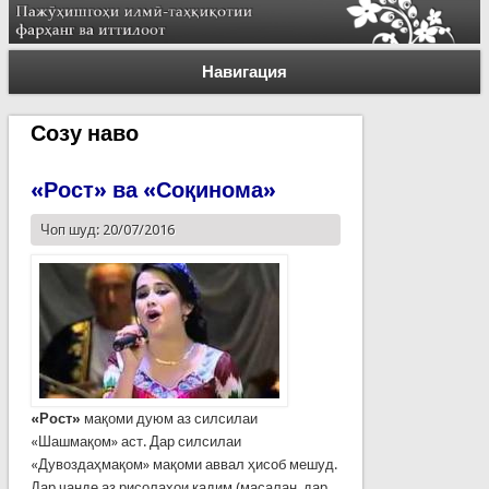
Навигация
Созу наво
«Рост» ва «Соқинома»
Чоп шуд: 20/07/2016
«Рост»
мақоми дуюм аз силсилаи
«Шашмақом» аст. Дар силсилаи
«Дувоздаҳмақом» мақоми аввал ҳисоб мешуд.
Дар чанде аз рисолаҳои қадим (масалан, дар