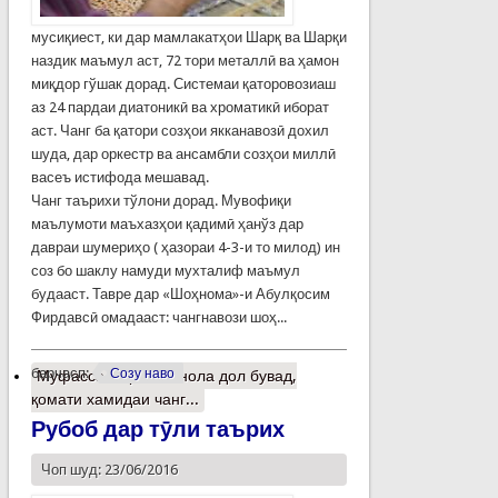
мусиқиест, ки дар мамлакатҳои Шарқ ва Шарқи
наздик маъмул аст, 72 тори металлӣ ва ҳамон
миқдор гўшак дорад. Системаи қаторовозиаш
аз 24 пардаи диатоникӣ ва хроматикӣ иборат
аст. Чанг ба қатори созҳои якканавозӣ дохил
шуда, дар оркестр ва ансамбли созҳои миллӣ
васеъ истифода мешавад.
Чанг таърихи тўлони дорад. Мувофиқи
маълумоти маъхазҳои қадимӣ ҳанўз дар
давраи шумериҳо ( ҳазораи 4-3-и то милод) ин
соз бо шаклу намуди мухталиф маъмул
будааст. Тавре дар «Шоҳнома»-и Абулқосим
Фирдавсӣ омадааст: чангнавози шоҳ...
барчасп:
Созу наво
Муфассалтар
о Ба нола дол бувад,
қомати хамидаи чанг...
Рубоб дар тӯли таърих
Чоп шуд: 23/06/2016