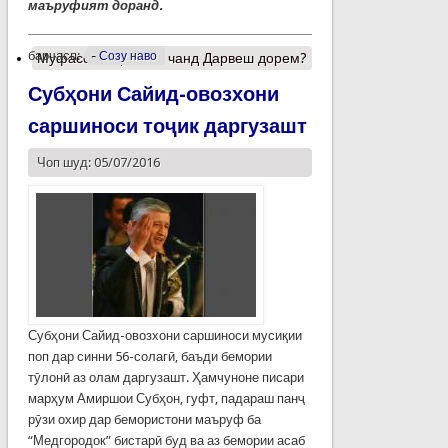
маъруфият доранд.
барчасп:
Созу наво
Муфассалтар
о Мо чанд Дарвеш дорем?
Субҳони Сайид-овозхони
саршиноси тоҷик даргузашт
Чоп шуд: 05/07/2016
Субҳони Сайид-овозхони саршиноси мусиқии
поп дар синни 56-солагӣ, баъди бемории
тӯлонӣ аз олам даргузашт. Ҳамчуноне писари
марҳум Амиршои Субҳон, гуфт, падараш панҷ
рӯзи охир дар бемористони маъруф ба
“Медгородок” бистарӣ буд ва аз бемории асаб