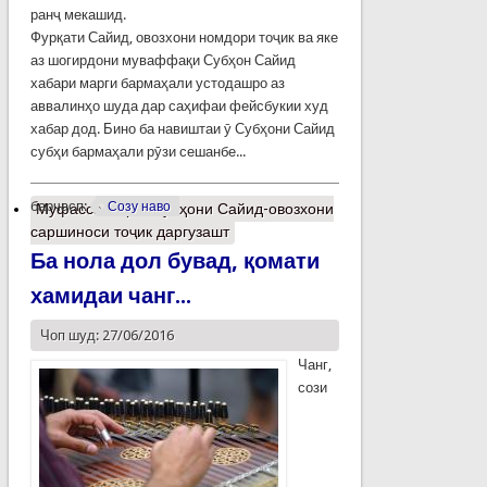
ранҷ мекашид.
Фурқати Сайид, овозхони номдори тоҷик ва яке
аз шогирдони муваффақи Субҳон Сайид
хабари марги бармаҳали устодашро аз
аввалинҳо шуда дар саҳифаи фейсбукии худ
хабар дод. Бино ба навиштаи ӯ Субҳони Сайид
субҳи бармаҳали рӯзи сешанбе...
барчасп:
Созу наво
Муфассалтар
о Субҳони Сайид-овозхони
саршиноси тоҷик даргузашт
Ба нола дол бувад, қомати
хамидаи чанг...
Чоп шуд: 27/06/2016
Чанг,
сози