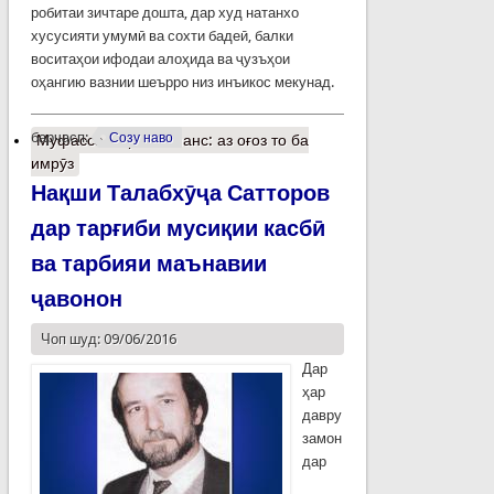
робитаи зичтаре дошта, дар худ натанхо
хусусияти умумӣ ва сохти бадеӣ, балки
воситаҳои ифодаи алоҳида ва ҷузъҳои
оҳангию вазнии шеърро низ инъикос мекунад.
барчасп:
Созу наво
Муфассалтар
о Романс: аз оғоз то ба
имрӯз
Нақши Талабхӯҷа Сатторов
дар тарғиби мусиқии касбӣ
ва тарбияи маънавии
ҷавонон
Чоп шуд: 09/06/2016
Дар
ҳар
давру
замон
дар