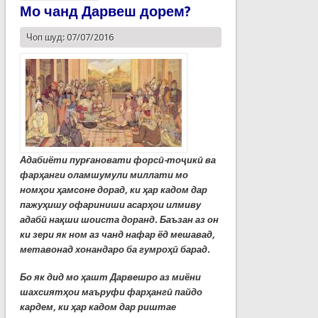
Мо чанд Дарвеш дорем?
Чоп шуд: 07/07/2016
Адабиёти пурғановати форсӣ-тоҷикӣ ва
фарҳанги оламшумули миллати мо
номҳои ҳамсоне дорад, ки ҳар кадом дар
пажуҳишу офариниши асарҳои илмиву
адабӣ нақши шоиста доранд. Баъзан аз он
ки зери як ном аз чанд нафар ёд мешавад,
метавонад хонандаро ба гумроҳӣ барад.
Бо як дид мо ҳашт Дарвешро аз миёни
шахсиятҳои маъруфи фарҳангӣ пайдо
кардем, ки ҳар кадом дар риштае