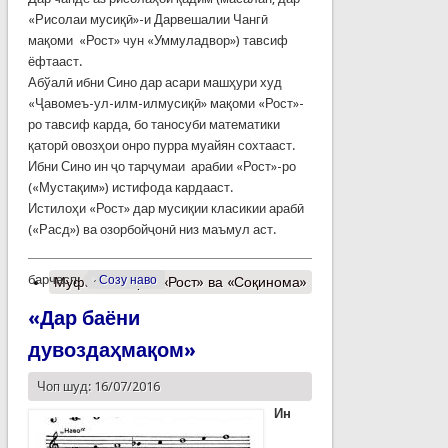
«Рисолаи мусиқӣ»-и Дарвешалии Чангӣ
мақоми «Рост» чун «Уммуладвор») тавсиф
ёфтааст.
Абўалӣ ибни Сино дар асари машҳури худ
«Ҷавомеъ-ул-илм-илмусиқӣ» мақоми «Рост»-
ро тавсиф карда, бо таносуби математики
қаторӣ овозҳои онро пурра муайян сохтааст.
Ибни Сино ин ҷо тарҷумаи арабии «Рост»-ро
(«Мустақим») истифода кардааст.
Истилоҳи «Рост» дар мусиқии класикии арабӣ
(«Расд») ва озорбойҷонӣ низ маъмул аст.
барчасп:
Созу наво
Муфассалтар
о «Рост» ва «Соқинома»
«Дар баёни
дувоздаҳмақом»
Чоп шуд: 16/07/2016
Ин