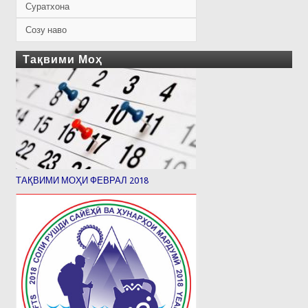
Суратхона
Созу наво
Тақвими Моҳ
ТАҚВИМИ МОҲИ ФЕВРАЛ 2018