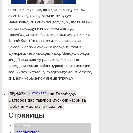
осмони илму фарҳанги ҳар як халқу миллат
симоҳои пурзиёву барҷастае зуҳур
менамоянд, ки боиси тобдору пурҷило гаштани
оинаи тамаддуни инсонӣ мегарданд.
Бешубҳа, агар мо бастакори машҳуру шинохта
Талабхӯҷа Сатторовро яке аз ситораҳои
намоёни олами мусиқию фарҳанги тоҷик
шуморем, хато нахоҳем кард. Мавсуф солҳои
зиёд барои ривоҷу равнақ ва бою рангин
намудани олами зебою пурнафосати мусиқии
касбии тоҷик талошу эҷодкориҳо дошт. Афсус,
ки марги нобаҳангом айёми пурҷӯшу
барчасп:
Созу наво
Муфассалтар
о Нақши Талабхӯҷа
Сатторов дар тарғиби мусиқии касбӣ ва
тарбияи маънавии ҷавонон
Страницы
« первая
‹ предыдущая