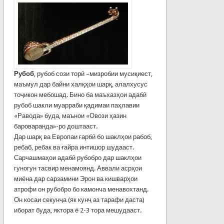
Рубоб
, рубоб сози торӣ –мизробии мусиқиест,
маъмул дар байни халқҳои шарқ, алалхусус
тоҷикон мебошад. Бино ба маъхазҳои адабӣ
рубоб шакли муарраби қадимаи паҳлавии
«Равода» буда, маънои «Овози ҳазин
бароваранда»-ро доштааст.
Дар шарқ ва Европаи ғарбӣ бо шаклҳои рабоб,
ребаб, ребак ва ғайра интишор шудааст.
Сарчашмаҳои адабӣ рубобро дар шаклҳои
гуногун тасвир менамоянд. Аввали асрҳои
миёна дар сарзамини Эрон ва кишварҳои
атрофи он рубобро бо камонча менавохтанд.
Он косаи секунҷа (як кунҷ аз тарафи даста)
иборат буда, яктора ё 2-3 тора мешудааст.