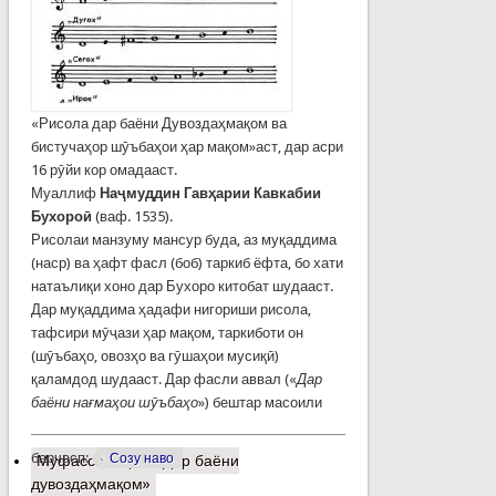
«Рисола дар баёни Дувоздаҳмақом ва
бистучаҳор шӯъбаҳои ҳар мақом»аст, дар асри
16 рӯйи кор омадааст.
Муаллиф
Наҷмуддин Гавҳарии Кавкабии
Бухороӣ
(ваф. 1535).
Рисолаи манзуму мансур буда, аз муқаддима
(наср) ва ҳафт фасл (боб) таркиб ёфта, бо хати
натаълиқи хоно дар Бухоро китобат шудааст.
Дар муқаддима ҳадафи нигориши рисола,
тафсири мӯҷази ҳар мақом, таркиботи он
(шӯъбаҳо, овозҳо ва гӯшаҳои мусиқӣ)
қаламдод шудааст. Дар фасли аввал («
Дар
баёни нағмаҳои шӯъбаҳо
») бештар масоили
барчасп:
Созу наво
Муфассалтар
о «Дар баёни
дувоздаҳмақом»