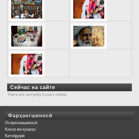
Сейчас на сайте
There are currently 0 users online.
Фарҳангшиносӣ
Осорхонашиносӣ
Кохҳо ва кушкҳо
Китобдорӣ