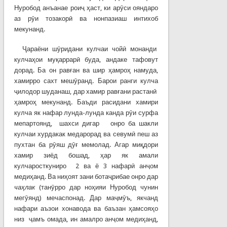
Нуробод анъанае роиҷ ҳаст, ки арӯси ояндаро
аз рӯи тозакорӣ ва нонпазиаш интихоб
мекунанд.
Ҷараёни шӯридани кулчаи чойӣ монанди
кулчаҳои муқаррарӣ буда, андаке тафовут
дорад. Ба он равған ва шир ҳамроҳ намуда,
хамирро сахт мешӯранд. Барои ранги кулча
ҷилодор шуданаш, дар хамир равғани растанӣ
ҳамроҳ мекунанд. Баъди расидани хамири
кулча як нафар лунда-лунда канда рӯи сурфа
мепартоянд, шахси дигар онро ба шакли
кулчаи хурдакак медарорад ва севумӣ пеш аз
пухтан ба рӯяш дӯғ мемолад. Агар миқдори
хамир зиёд бошад, ҳар як амали
кулчаросткуниро 2 ва ё 3 нафарӣ анҷом
медиҳанд. Ва ниҳоят зани ботаҷрибае онро дар
чаҳлак
(танӯрро дар ноҳияи Нуробод чунин
мегӯянд) мечаспонад. Дар маҷмӯъ, якчанд
нафари аъзои хонавода ва баъзан ҳамсояҳо
низ ҷамъ омада, ин амалро анҷом медиҳанд,