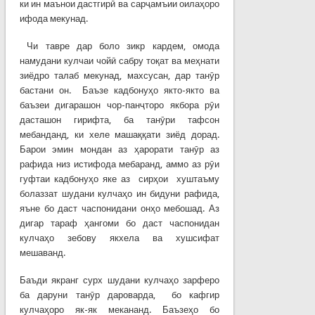
ки ин маънои дастгирӣ ва сарҷамъии оилаҳоро
ифода мекунад.
Чи тавре дар боло зикр кардем, омода
намудани кулчаи чойӣ сабру тоқат ва меҳнати
зиёдро талаб мекунад, махсусан, дар танӯр
бастани он. Баъзе кадбонуҳо якто-якто ва
баъзеи дигарашон чор-панҷторо якбора рӯи
дасташон гирифта, ба танӯри тафсон
мебанданд, ки хеле машаққати зиёд дорад.
Барои эмин мондан аз ҳарорати танӯр аз
рафида низ истифода мебаранд, аммо аз рӯи
гуфтаи кадбонуҳо яке аз сирҳои хуштаъму
болаззат шудани кулчаҳо ин бидуни рафида,
яъне бо даст часпонидани онҳо мебошад. Аз
дигар тараф ҳангоми бо даст часпонидан
кулчаҳо зебову якхела ва хушсифат
мешаванд.
Баъди якранг сурх шудани кулчаҳо зарферо
ба даруни танӯр дароварда, бо кафгир
кулчаҳоро як-як мекананд. Баъзеҳо бо