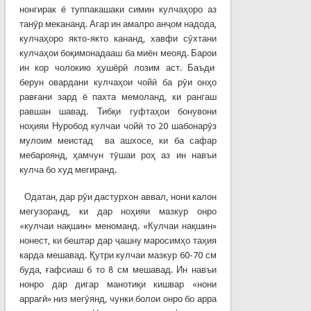
нонгирак ё туппакашаки симин кулчаҳоро аз
танӯр мекананд. Агар ин амалро анҷом надода,
кулчаҳоро якто-якто кананд, хавфи сӯхтани
кулчаҳои боқимонадааш ба миён меояд. Барои
ин кор чолокию ҳушёрӣ лозим аст. Баъди
берун овардани кулчаҳои чойӣ ба рӯи онҳо
равғани зард ё пахта мемоланд, ки рангаш
равшан шавад. Тибқи гуфтаҳои бонувони
ноҳияи Нуробод кулчаи чойӣ то 20 шабонарӯз
мулоим меистад ва ашхосе, ки ба сафар
мебароянд, ҳамчун тӯшаи роҳ аз ин навъи
кулча бо худ мегиранд.
Одатан, дар рӯи дастурхон аввал, нони калон
мегузоранд, ки дар ноҳияи мазкур онро
«кулчаи нақшин» меноманд. «Кулчаи нақшин»
нонест, ки бештар дар ҷашну маросимҳо таҳия
карда мешавад. Қутри кулчаи мазкур 60-70 см
буда, ғафсиаш 6 то 8 см мешавад. Ин навъи
нонро дар дигар манотиқи кишвар «нони
аррагӣ» низ мегӯянд, чунки болои онро бо арра