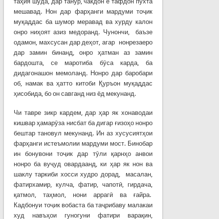
таҳия шуда, дар танӯр, чакдон ё тафдон пухта
мешавад. Нон дар фарҳанги мардуми тоҷик
муқаддас ба шумор меравад ва хурду калон
онро ниҳоят азиз медоранд. Чунончи, баъзе
одамон, махсусан дар деҳот, агар нонрезаеро
дар замин бинанд, онро ҳатман аз замин
бардошта, се маротиба бӯса карда, ба
дидагонашон мемоланд. Нонро дар баробари
об, намак ва ҳатто китоби Қуръон муқаддас
ҳисобида, бо он савганд низ ёд мекунанд.
Чи тавре зикр кардем, дар ҳар як хонаводаи
кишвар ҳамарӯза нисбат ба дигар ғизоҳо нонро
бештар тановул мекунанд. Ин аз хусусиятҳои
фарҳанги истеъмолии мардуми мост. Бинобар
ин бонувони тоҷик дар тӯли қарнҳо анвои
нонро ба вуҷуд овардаанд, ки ҳар як нон ва
шаклу таркиби хосси худро дорад, масалан,
фатирхамир, кулча, фатир, чапотӣ, гирдача,
қатмол, таҳмол, нони аррагӣ ва ғайра.
Кадбонуи тоҷик вобаста ба таҷрибаву малакаи
худ навъҳои гуногуни фатири варақин,