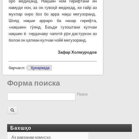
оро медиҳанд. Нақшин ном гирифтани ин
намуди нон, аз он гувоҳӣ медиҳад, ки ғайр аз
мухпар онро боз бо арра нақш мегузоранд.
Шояд нақши арраро ба назар гирифта,
«нақшин» гӯянд. Баъди гузоштани кулчаи
нақшин ё гирдачаву чапотӣ рӯи дастурхон аз
болои он ҳатман кулчаи чойӣ мегузоранд.
Зафар Холмуродов
барчасп:
Ҳунаркада
Форма поиска
Поиск
Бахшҳо
Аз равзанаи қомусҳо