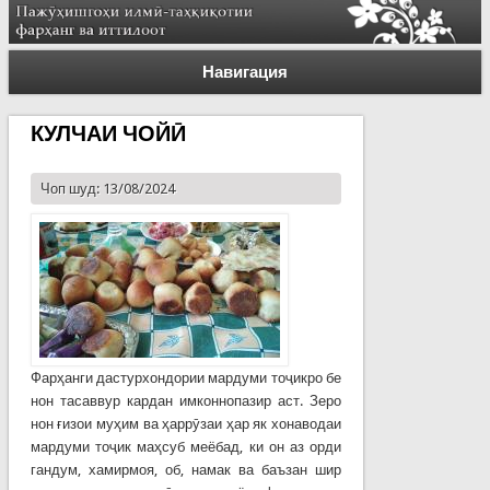
Навигация
КУЛЧАИ ЧОЙӢ
Чоп шуд: 13/08/2024
Фарҳанги дастурхондории мардуми тоҷикро бе
нон тасаввур кардан имконнопазир аст. Зеро
нон ғизои муҳим ва ҳаррӯзаи ҳар як хонаводаи
мардуми тоҷик маҳсуб меёбад, ки он аз орди
гандум, хамирмоя, об, намак ва баъзан шир