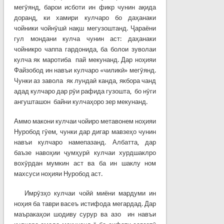
мегӯянд, барои исботи ин фикр чунин ақида
доранд, ки хамири кулчаро бо даҳанаки
чойники чойнӯшӣ нақш мегузоштанд. Ҷараёни
гул мондани кулча чунин аст: даҳанаки
чойникро чаппа гардонида, ба болои зуволаи
кулча як маротиба пай мекунанд. Дар ноҳияи
Файзобод ин навъи кулчаро «чиликӣ» мегӯянд.
Чунки аз завола як лундаӣ канда, якбора чанд
адад кулчаро дар рӯи рафида гузошта, бо нӯги
ангушташон байни кулчаҳоро зер мекунанд.
Аммо макони кулчаи чойиро метавонем ноҳияи
Нуробод гӯем, чунки дар дигар мавзеҳо чунин
навъи кулчаро намепазанд. Албатта, дар
баъзе навоҳии ҷумҳурӣ кулчаи хурдшаклро
вохӯрдан мумкин аст ва ба ин шаклу ном
махсуси ноҳияи Нуробод аст.
Имрӯзҳо кулчаи чойӣ миёни мардуми ин
ноҳия ба таври васеъ истифода мегардад. Дар
маъракаҳои шодиву сурур ва азо ин навъи