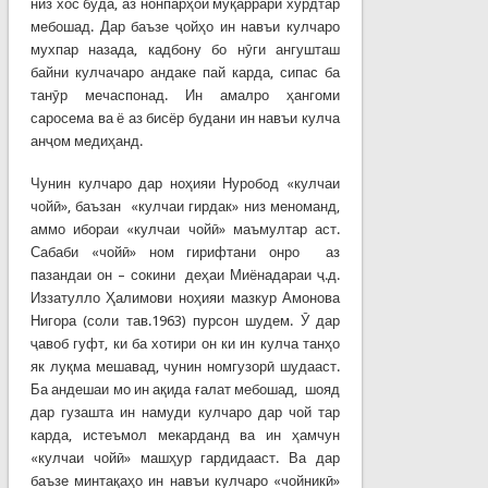
низ хос буда, аз нонпарҳои муқаррарӣ хурдтар
мебошад. Дар баъзе ҷойҳо ин навъи кулчаро
мухпар назада, кадбону бо нӯги ангушташ
байни кулчачаро андаке пай карда, сипас ба
танӯр мечаспонад. Ин амалро ҳангоми
саросема ва ё аз бисёр будани ин навъи кулча
анҷом медиҳанд.
Чунин кулчаро дар ноҳияи Нуробод «кулчаи
чойӣ», баъзан «кулчаи гирдак» низ меноманд,
аммо ибораи «кулчаи чойӣ» маъмултар аст.
Сабаби «чойӣ» ном гирифтани онро аз
пазандаи он – сокини деҳаи Миёнадараи ҷ.д.
Иззатулло Ҳалимови ноҳияи мазкур Амонова
Нигора (соли тав.1963) пурсон шудем. Ӯ дар
ҷавоб гуфт, ки ба хотири он ки ин кулча танҳо
як луқма мешавад, чунин номгузорӣ шудааст.
Ба андешаи мо ин ақида ғалат мебошад, шояд
дар гузашта ин намуди кулчаро дар чой тар
карда, истеъмол мекарданд ва ин ҳамчун
«кулчаи чойӣ» машҳур гардидааст. Ва дар
баъзе минтақаҳо ин навъи кулчаро «чойникӣ»