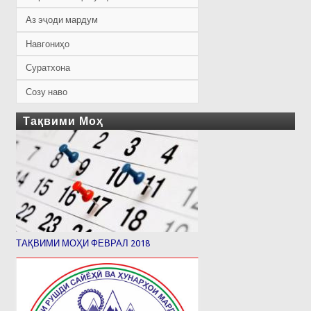
Аз эҷоди мардум
Навгониҳо
Суратхона
Созу наво
Тақвими Моҳ
ТАҚВИМИ МОҲИ ФЕВРАЛ 2018