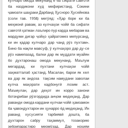
кулчаро омода мекунанд ё ба сифати савғотӣ
ба наздикони худ мефиристанд. Сокини
ҷамоати шаҳраки Дарбанд Ҳусноро Ҳусейнова
(соли тав. 1958) мегӯяд: «Ҳар боре ки ба
меҳмонӣ равам, аз кулчаҳои чойӣ ба сифати
савғотӣ ҳатман лаълиро пур карда мебарам ва
мардуми дигар ҷойҳо ҳайратомез мепурсанд,
ки ин қадар кулчаро дар чанд рӯз пухтам».
Бино ба нақли мавсуф, ӯ кулчаҳоро дар ду-се
рӯз намепазад, балки дар як муддати муайян
бо духтаронаш омода мекунанд. Маълум
мегардад, ки пухтани кулчаҳои чойӣ
заҳматталаб ҳастанд. Масалан, барои як хел
ва дар як андоза тақсим намудани заволаи
кулча маҳорати кадбонугӣ лозим аст.
Маъмулан, дар деҳот ин корро занони
ботаҷрибаи рӯзгордида анҷом медиҳанд. Дар
раванди омода кардани кулчаи чойӣ ҳамзамон
ба ҷавондухтарон ин ҳунарро ёд медиҳанд. Ин
раванд хусусияти тарбиявӣ дошта, ба
духтарон сабру таҳаммул, тозакорию
зебоипарастиро меомӯзад. Дар ноҳияи