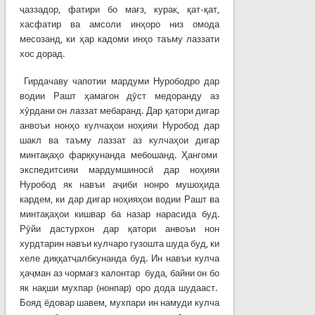
ҷаззадор, фатири бо мағз, курак, қат-қат,
хасфатир ва амсоли инҳоро низ омода
месозанд, ки ҳар кадоми инҳо таъму лаззати
хос дорад.
Гирдачаву чапотии мардуми Нурободро дар
водии Рашт ҳамагон дӯст медоранду аз
хӯрдани он лаззат мебаранд. Дар қатори дигар
анвоъи нонҳо кулчаҳои ноҳияи Нуробод дар
шакл ва таъму лаззат аз кулчаҳои дигар
минтақаҳо фарқкунанда мебошанд. Ҳангоми
экспедитсияи мардумшиносӣ дар ноҳияи
Нуробод як навъи аҷиби нонро мушоҳида
кардем, ки дар дигар ноҳияҳои водии Рашт ва
минтақаҳои кишвар ба назар нарасида буд.
Рӯйи дастурхон дар қатори анвоъи нон
хурдтарин навъи кулчаро гузошта шуда буд, ки
хеле диққатҷалбкунанда буд. Ин навъи кулча
ҳаҷман аз чормағз калонтар буда, байни он бо
як нақши мухпар (нонпар) оро дода шудааст.
Бояд ёдовар шавем, мухпари ин намуди кулча