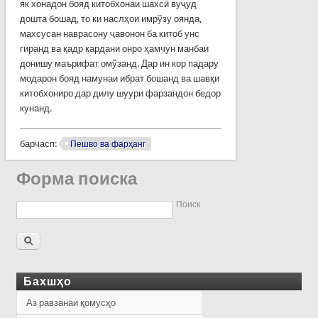
як хонадон бояд китобхонаи шахсӣ вуҷуд
дошта бошад, то ки наслҳои имрўзу оянда,
махсусан наврасону ҷавонон ба китоб унс
гиранд ва қадр кардани онро ҳамчун манбаи
донишу маърифат омўзанд. Дар ин кор падару
модарон бояд намунаи ибрат бошанд ва шавқи
китобхониро дар дилу шуури фарзандон бедор
кунанд.
барчасп:
Пешво ва фарҳанг
Форма поиска
Поиск
Бахшҳо
Аз равзанаи қомусҳо