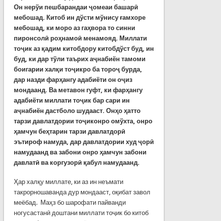
Он нерўи пешбарандаи ҷомеаи башарӣ
мебошад. Китоб ин дўсти мўнису ғамхоре
мебошад, ки моро аз гаҳвора то синни
пиронсолӣ роҳнамоӣ менамояд. Миллати
тоҷик аз қадим китобдору китобдўст буд, ин
буд, ки дар тўли таърих аҷнабиён тамоми
боигарии халқи тоҷикро ба тороҷ бурда,
дар назди фарҳангу адабиёти он оҷиз
мондаанд. Ва метавон гуфт, ки фарҳангу
адабиёти миллати тоҷик бар сари ин
аҷнабиён дастболо шудааст. Онҳо ҳатто
тарзи давлатдории тоҷиконро омўхта, онро
ҳамчун беҳтарин тарзи давлатдорӣ
эътироф намуда, дар давлатдории худ ҷорӣ
намудаанд ва забони онро ҳамчун забони
давлатӣ ва коргузорӣ қабул намудаанд.
Ҳар халқу миллате, ки аз ин неъмати
такрорношаванда дур мондааст, оқибат завол
меёбад. Маҳз бо шарофати пайванди
ногусастанӣ доштани миллати тоҷик бо китоб