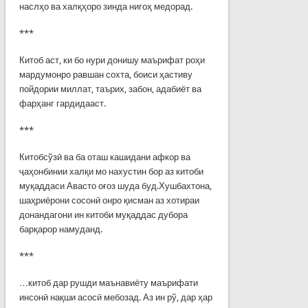
наслҳо ва халқҳоро зинда нигоҳ медорад.
***
Китоб аст, ки бо нури донишу маърифат роҳи
мардумонро равшан сохта, боиси ҳастиву
пойдории миллат, таърих, забон, адабиёт ва
фарҳанг гардидааст.
***
Китобсўзӣ ва ба оташ кашидани афкор ва
ҷаҳонбинии халқи мо нахустин бор аз китоби
муқаддаси Авасто оғоз шуда буд.Хушбахтона,
шаҳриёрони сосонӣ онро қисман аз хотираи
донандагони ин китоби муқаддас дубора
барқарор намуданд.
***
…китоб дар рушди маънавиёту маърифати
инсонӣ нақши асосӣ мебозад. Аз ин рў, дар ҳар