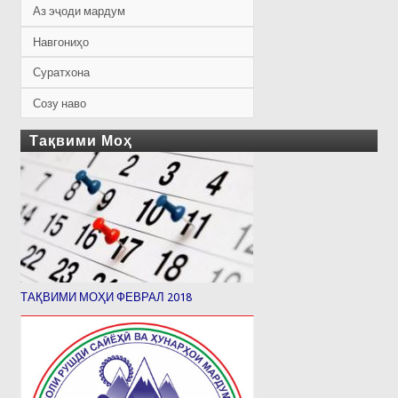
Аз эҷоди мардум
Навгониҳо
Суратхона
Созу наво
Тақвими Моҳ
ТАҚВИМИ МОҲИ ФЕВРАЛ 2018