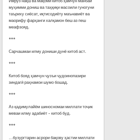
Имрўз нақш ва мақоми китоб ҳамчун манбаи
муҳимми дониш ва таҳқиқи масоили гуногуни
таъриху сиёсат, иқтисодиёту маънавиёт ва
маорифу фарҳанги халқамон беш аз пеш
меафзояд.
***
Сарчашмаи илму дониши дунё китоб аст.
***
Китоб бояд ҳамчун ҷузъи ҷудоинопазири
зиндагӣ раҳнамои шумо бошад.
***
Аз қадимулайём шиносномаи миллати тоҷик
меваи илму адабиёт – китоб буд.
***
…бузургтарин асрори бақову ҳастии миллати