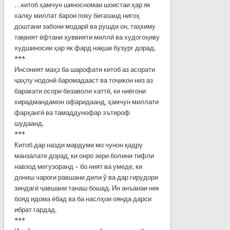
…китоб ҳамчун шиносномаи шоистаи ҳар як
халқу миллат барои поку бегазанд нигоҳ
доштани забони модарӣ ва рушди он, таҳкиму
тақвият ёфтани ҳуввияти миллӣ ва худогоҳиву
худшиносии ҳар як фард нақши бузург дорад.
***
Инсоният маҳз ба шарофати китоб аз асорати
ҷаҳлу нодонӣ баромадааст ва тоҷикон низ аз
баракати осори безаволи хаттӣ, ки ниёгони
хирадмандамон офаридаанд, ҳамчун миллати
фарҳангӣ ва тамаддунофар эътироф
шудаанд.
***
Китоб дар назди мардуми мо чунон қадру
манзалате дорад, ки онро зери болини тифли
навзод мегузоранд – бо ният ва умеде, ки
дониш чароғи равшани дили ў ва дар гирудори
зиндагӣ ҷавшани танаш бошад. Ин анъанаи нек
бояд идома ёбад ва ба наслҳои оянда дарси
ибрат гардад.
***