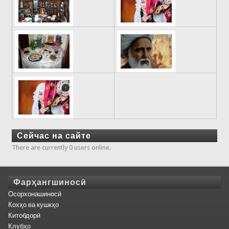
Сейчас на сайте
There are currently 0 users online.
Фарҳангшиносӣ
Осорхонашиносӣ
Кохҳо ва кушкҳо
Китобдорӣ
Клубҳо