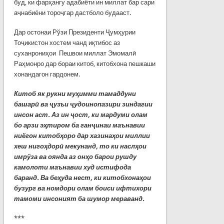
буд, ки фарҳангу адабиёти ин миллат бар сари
аҷнабиёни тороҷгар дастболо будааст.
Дар остонаи Рўзи Президенти Ҷумҳурии
Тоҷикистон хостем чанд иқтибос аз
суханрониҳои Пешвои миллат Эмомалӣ
Раҳмонро дар бораи китоб, китобхона пешкаши
хонандагон гардонем.
Китоб як рукни муҳимми тамаддуни
башарӣ ва ҷузъи ҷудоинопазири зиндагии
инсон аст. Аз ин ҷост, ки мардуми олам
бо арзи эҳтиром ба ганҷинаи маънавии
ниёгон китобҳоро дар хазинаҳои миллии
хеш нигоҳдорӣ мекунанд, то ки наслҳои
имрўза ва оянда аз онҳо барои рушду
камолоти маънавии худ истифода
баранд. Ва беҳуда нест, ки китобхонаҳои
бузург ва номдори олам боиси ифтихори
тамоми инсоният ба шумор мераванд.
***