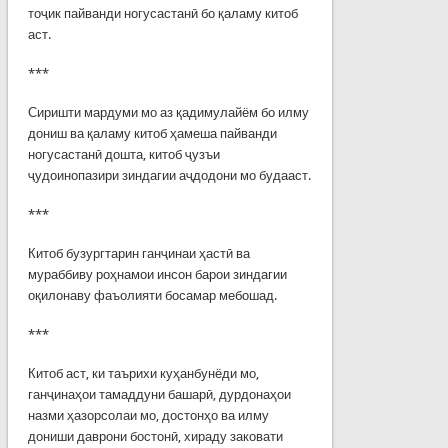
тоҷик пайванди ногусастанӣ бо қаламу китоб
аст.
***
Сиришти мардуми мо аз қадимулайём бо илму
дониш ва қаламу китоб ҳамеша пайванди
ногусастанӣ дошта, китоб ҷузъи
ҷудоинопазири зиндагии аҷдодони мо будааст.
***
Китоб бузургтарин ганҷинаи ҳастӣ ва
мураббиву роҳнамои инсон барои зиндагии
оқилонаву фаъолияти босамар мебошад.
***
Китоб аст, ки таърихи куҳанбунёди мо,
ганҷинаҳои тамаддуни башарӣ, дурдонаҳои
назми ҳазорсолаи мо, достонҳо ва илму
дониши даврони бостонӣ, хираду заковати