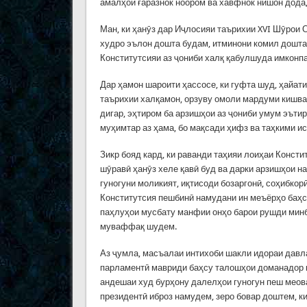
амалҳои ғаразнок ноором ва хавфнок нишон дода
Ман, ки ҳанӯз дар Иҷлосияи таърихии XVI Шӯрои 
худро эълон дошта будам, итминони комил доштам
Конститутсияи аз ҷониби халқ қабулшуда имконпа
Дар ҳамон шароити ҳассосе, ки гуфта шуд, ҳайати
таърихии халқамон, орзуву омоли мардуми кишва
дигар, эҳтиром ба арзишҳои аз ҷониби умум эъти
муҳимтар аз ҳама, бо мақсади ҳифз ва таҳкими ис
Зикр бояд кард, ки раванди таҳияи лоиҳаи Конст
шӯравӣ ҳанӯз хеле қавӣ буд ва дарки арзишҳои н
гуногуни моликият, иқтисоди бозаргонӣ, соҳибкор
Конститутсия пешбинӣ намудани ин меъёрҳо баҳс
паҳлуҳои мусбату манфии онҳо барои рушди минб
муваффақ шудем.
Аз ҷумла, масъалаи интихоби шакли идораи давл
парламентӣ мавриди баҳсу талошҳои доманадор қ
андешаи худ бурҳону далелҳои гуногун пеш меов
президентӣ иброз намудем, зеро бовар доштем, ки