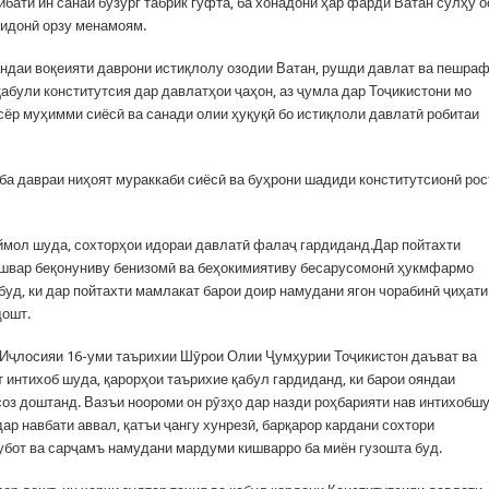
ибати ин санаи бузург табрик гуфта, ба хонадони ҳар фарди Ватан сулҳу 
видонӣ орзу менамоям.
ндаи воқеияти даврони истиқлолу озодии Ватан, рушди давлат ва пешра
були конститутсия дар давлатҳои ҷаҳон, аз ҷумла дар Тоҷикистони мо
сёр муҳимми сиёсӣ ва санади олии ҳуқуқӣ бо истиқлоли давлатӣ робитаи
а давраи ниҳоят мураккаби сиёсӣ ва буҳрони шадиди конститутсионӣ рос
оймол шуда, сохторҳои идораи давлатӣ фалаҷ гардиданд.Дар пойтахти
ишвар беқонуниву бенизомӣ ва беҳокимиятиву бесарусомонӣ ҳукмфармо
буд, ки дар пойтахти мамлакат барои доир намудани ягон чорабинӣ ҷиҳати
дошт.
 Иҷлосияи 16-уми таърихии Шӯрои Олии Ҷумҳурии Тоҷикистон даъват ва
 интихоб шуда, қарорҳои таърихие қабул гардиданд, ки барои ояндаи
оз доштанд. Вазъи ноороми он рӯзҳо дар назди роҳбарияти нав интихобш
р навбати аввал, қатъи ҷангу хунрезӣ, барқарор кардани сохтори
субот ва сарҷамъ намудани мардуми кишварро ба миён гузошта буд.