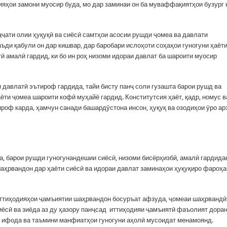
ияҳои замони муосир буда, мо дар заминаи он ба муваффақиятҳои бузург 
ҷҷати олии ҳуқуқӣ ва сиёсӣ самтҳои асосии рушди ҷомеа ва давлати
ъди қабули он дар кишвар, дар баробари ислоҳоти соҳаҳои гуногуни ҳаёт
ӣ амалӣ гардид, ки бо ин роҳ низоми идораи давлат ба шароити муосир
 давлатӣ эътироф гардида, тайи бисту панҷ соли гузашта барои рушд ва
ёти ҷомеа шароити кофӣ муҳайё гардид. Конститутсия ҳаёт, қадр, номус в
роф карда, ҳамчун санади башардӯстона инсон, ҳуқуқ ва озодиҳои ӯро а
а, барои рушди гуногунандешии сиёсӣ, низоми бисёрҳизбӣ, амалӣ гардида
аҳрвандон дар ҳаёти сиёсӣ ва идораи давлат заминаҳои ҳуқуқиро фароҳ
иттиҳодияҳои ҷамъиятии шаҳрвандон босуръат афзуда, ҷомеаи шаҳрвандӣ
иёсӣ ва зиёда аз ду ҳазору панҷсад иттиҳодияи ҷамъиятӣ фаъолият доран
, ифода ва таъмини манфиатҳои гуногуни аҳолӣ мусоидат менамоянд.