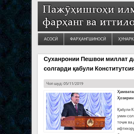
АСОСӢ
ФАРҲАНГШИНОСӢ
ҲУНАРК
Суханронии Пешвои миллат да
солгарди қабули Конститутси
Чоп шуд: 05/11/2019
Ҳамвата
Ҳозирин
Қабули К
умин сол
тоҷик ва
ифтихору