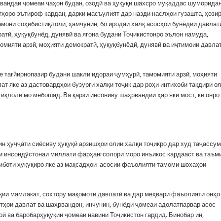
андаи ҷомеаи ҷаҳон будан, озодӣ ва ҳуқуқи шахсро муқаддас шуморидан
ҳоро эътироф кардан, дарки масъулият дар назди наслҳои гузашта, ҳозир
амони соҳибистиқлолӣ, ҳамчунин, бо иродаи халқ асосҳои бунёдии давлат
атӣ, ҳуқуқбунёд, дунявӣ ва ягона будани Тоҷикистонро эълон намуда,
омияти арзӣ, моҳияти демократӣ, ҳуқуқбунёдӣ, дунявӣ ва иҷтимоии давла
е тағйирнопазир будани шакли идораи ҷумҳурӣ, тамомияти арзӣ, моҳияти
ат яке аз дастовардҳои бузурги халқи тоҷик дар роҳи интихоби тақдири о
иқлоли мо мебошад. Ва қарзи инсониву шаҳрвандии ҳар яки мост, ки онро
ин ҳуҷҷати сиёсиву ҳуқуқӣ арзишҳои олии халқи тоҷикро дар худ таҷассум
ои инсондӯстонаи миллати фарҳангсолори моро инъикос кардааст ва таъм
тиботи ҳуқуқиро яке аз мақсадҳои асосии фаъолияти тамоми шохаҳои
қии мамлакат, сохтору мақомоти давлатӣ ва дар меҳвари фаъолияти онҳо
атҳои давлат ва шаҳрвандон, инчунин, бунёди ҷомеаи адолатпарвар асос
оӣ ва баробарҳуқуқии ҷомеаи навини Тоҷикистон гардид. Бинобар ин,