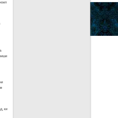
ноил
и
а
рзиши
ни
ам
д, ки