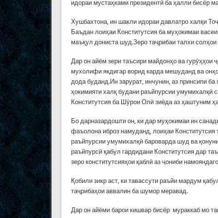
идораи мустаҳками президентӣ ба ҳалли бисёр м
Хушбахтона, ин шакли идораи давлатро халқи Тоҷ
Баъдан лоиҳаи Конститутсия ба муҳокимаи васеи 
маъқул дониста шуд.Зеро таҷрибаи талхи солҳои 
Дар он айём зери таъсири майдонҳо ва гурӯҳҳои ҷ
мухолифи якдигар ворид карда мешуданд ва онҳо 
дода буданд.Ин зарурат, инчунин, аз принсипи б
ҳокимияти халқ будани раъйпурсии умумихалқӣ с
Конститутсия ба Шӯрои Олӣ зиёда аз ҳаштуним ҳ
Бо дарназардошти он, ки дар муҳокимаи ин сана
фаъолона иброз намуданд, лоиҳаи Конститутсия 
раъйпурсии умумихалқӣ бароварда шуд ва қонуни
раъйпурсӣ қабул гардидани Конститутсия дар таъ
зеро конститутсияҳои қаблӣ аз ҷониби намояндаг
Қобили зикр аст, ки тавассути раъйи мардум қаб
таҷрибаҳои аввалин ба шумор меравад.
Дар он айёми барои кишвар бисёр мураккаб мо т