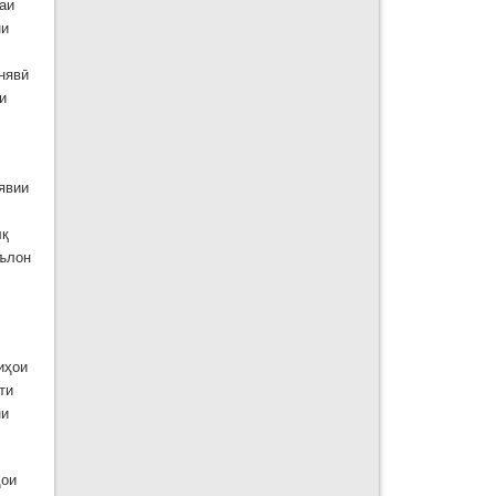
аи
ни
нявӣ
и
явии
лқ
эълон
иҳои
ти
ни
ҳои