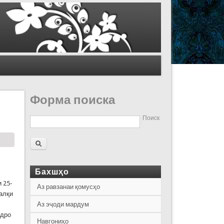
Форма поиска
Поиск
Бахшҳо
 25-
Аз равзанаи қомусҳо
алқи
Аз эҷоди мардум
ндро
Навгониҳо