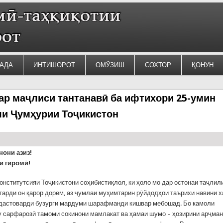
АДА
ИНТИШОРОТ
ОМӮЗИШ
СОХТОР
ҚОНУН
р маҷлиси тантанавӣ ба ифтихори 25-умин
яи Ҷумҳурии Тоҷикистон
нони азиз!
и гиромӣ!
онститутсияи Тоҷикистони соҳибистиқлол, ки ҳоло мо дар остонаи таҷлили
гарди он қарор дорем, аз ҷумлаи муҳимтарин рӯйдодҳои таърихи навини х
 дастоварди бузурги мардуми шарафманди кишвар мебошад. Бо камоли
 сарфарозӣ тамоми сокинони мамлакат ва ҳамаи шумо – ҳозирини арҷма