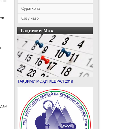
осоиш
Суратхона
фти
Созу наво
Тақвими Моҳ
т
ТАҚВИМИ МОҲИ ФЕВРАЛ 2018
удаи