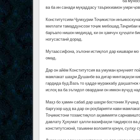
ба мунос
ва ба ин санади муқаддасу таърихиамон умри ҷо
Конститутсияи Ҷумҳурии Тоҷикистон инъикоскуна
миллати тамаддунсози тоҷик мебошад.Таҷрибаи қа
баръало нишон медиҳад, ки он ҳамчун ҳуҷҷати би
ногусастанӣ дорад.
Мутаассифона, эълони истиқлол дар кишвари мо б
омад.
Дар он айём Конститутсия ва умуман қонуният п
мамлакат шаҳри Душанбе ва дигар минтақаҳои к
гардида буд.Вазъ то ҳадде мураккабу даҳшатнок 
ислоҳ ва ба эътидол овардани он имкон вуҷуд на
Маҳз бо ҳамин сабаб дар шаҳри бостонии Хуҷанд
баргузор шуд ва дар он роҳбарияти нави мамлакат
Тоҷикистони тозаистиқлол аҳаммияти сарнавиштс
давлату Ҳукумат ҳалли вазифаҳои тақдирсоз ва да
конститутсионӣ, таъмини волоияти қонун, сулҳу 