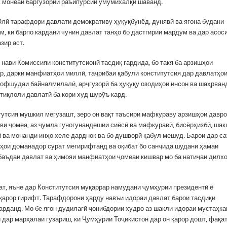
, монеаи баргузории раъйпурсии умумихалқӣ шаванд.
Олӣ тарафдори давлати демокративу ҳуқуқбунёд, дунявӣ ва ягона будани
, ки барпо кардани чунин давлат танҳо бо дастгирии мардум ва дар асос
зир аст.
 нави Комиссияи конститутсионӣ тасдиқ гардида, бо такя ба арзишҳои
р, дарки манфиатҳои миллӣ, таҷрибаи қабули конститутсия дар давлатҳо
рофшудаи байналмилалӣ, арҷгузорӣ ба ҳуқуқу озодиҳои инсон ва шаҳрван
тиқлоли давлатӣ ба кори худ шурӯъ кард.
итутсия мушкил мегузашт, зеро он вақт таъсири мафкураву арзишҳои давр
ави ҷомеа, аз ҷумла гуногунандешии сиёсӣ ва мафкуравӣ, бисёрҳизбӣ, ша
ӣ ва монанди инҳо хеле дарднок ва бо душворӣ қабул мешуд. Барои дар са
ҳои доманадор сурат мегирифтанд ва оқибат бо санҷида шудани ҳамаи
аъдаи давлат ва ҳимояи манфиатҳои ҷомеаи кишвар мо ба натиҷаи дилх
ат, яъне дар Конститутсия муқаррар намудани ҷумҳурии президентӣ ё
арор гирифт. Тарафдорони ҳарду навъи идораи давлат барои тасдиқи
арданд. Мо бе ягон дудилагӣ ҷонибдории худро аз шакли идораи мустаҳк
 дар марҳалаи гузариш, ки Ҷумҳурии Тоҷикистон дар он қарор дошт, фақа