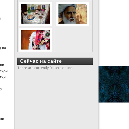
и
и
д ва
Сейчас на сайте
они
There are currently 0 users online.
клҳои
тҳи
оҳ
ами
т