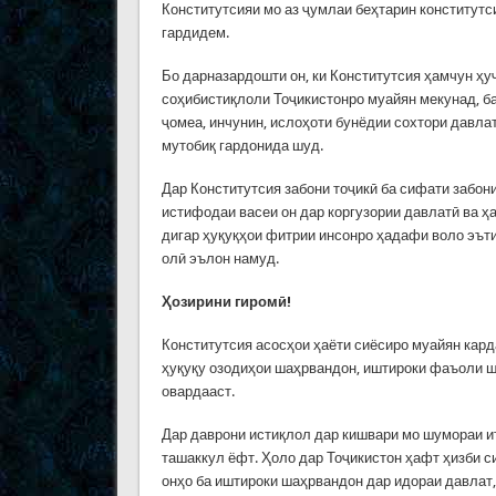
Конститутсияи мо аз ҷумлаи беҳтарин конститутс
гардидем.
Бо дарназардошти он, ки Конститутсия ҳамчун ҳу
соҳибистиқлоли Тоҷикистонро муайян мекунад, ба
ҷомеа, инчунин, ислоҳоти бунёдии сохтори давлат
мутобиқ гардонида шуд.
Дар Конститутсия забони тоҷикӣ ба сифати забони
истифодаи васеи он дар коргузории давлатӣ ва ҳа
дигар ҳуқуқҳои фитрии инсонро ҳадафи воло эъти
олӣ эълон намуд.
Ҳозирини гиромӣ!
Конститутсия асосҳои ҳаёти сиёсиро муайян кард
ҳуқуқу озодиҳои шаҳрвандон, иштироки фаъоли ш
овардааст.
Дар даврони истиқлол дар кишвари мо шумораи 
ташаккул ёфт. Ҳоло дар Тоҷикистон ҳафт ҳизби с
онҳо ба иштироки шаҳрвандон дар идораи давлат