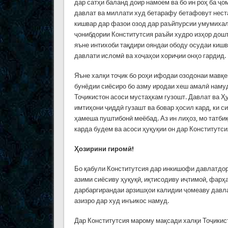
дар сатҳи баланд доир намоем ва бо ин роҳ ба ҷ
давлат ва миллати худ бетарафу бетафовут неста
кишвар дар фазои озод дар раъйпурсии умумихалқ
ҷонибдории Конститутсия раъйи худро изҳор дош
яъне интихоби тақдири ояндаи ободу осудаи кишв
давлати исломӣ ва хоҷаҳои хориҷии онҳо гардид.
Яъне халқи тоҷик бо роҳи ифодаи озодонаи мавқе
бунёдии сиёсиро бо азму иродаи хеш амалӣ наму
Тоҷикистон асоси мустаҳкам гузошт. Давлат ва Ҳ
имтиҳони ҷиддӣ гузашт ва бовар ҳосил кард, ки 
ҳамеша пуштибонӣ меёбад. Аз ин лиҳоз, мо татби
карда будем ва асоси ҳуқуқии он дар Конститутси
Ҳозирини гиромӣ!
Бо қабули Конститутсия дар инкишофи давлатдори
азими сиёсиву ҳуқуқӣ, иқтисодиву иҷтимоӣ, фарҳ
дарбаргирандаи арзишҳои калидии ҷомеаву давла
азизро дар худ инъикос намуд.
Дар Конститутсия марому мақсади халқи Тоҷикист