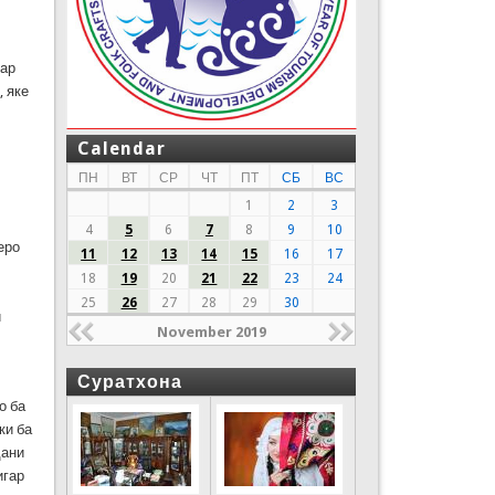
Дар
 яке
Calendar
ПН
ВТ
СР
ЧТ
ПТ
СБ
ВС
1
2
3
4
5
6
7
8
9
10
еро
11
12
13
14
15
16
17
18
19
20
21
22
23
24
25
26
27
28
29
30
и
November 2019
Суратхона
о ба
ки ба
дани
игар