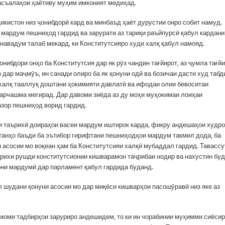
асъалаҳои ҳаётиву муҳим имконият медиҳад.
икистон низ ҷонибдорӣ кард ва минбаъд ҳаёт дурустии онро собит намуд.
мардум пешниҳод гардид ва зарурати аз тариқи раъйпурсӣ қабул кардани
навадум талаб мекард, ки Конститутсияро худи халқ қабул намояд.
онибдори онҳо ба Конститутсия дар як рӯз чандин тағйирот, аз ҷумла тағй
дар маҷмӯъ, ин санади олиро ба як қонуни одӣ ва бозичаи дасти худ табд
а халқ тааллуқ доштани ҳокимияти давлатӣ ва ифодаи олии бевоситаи
арчашма мегирад. Дар давоми зиёда аз ду моҳи муҳокимаи лоиҳаи
азор пешниҳод ворид гардид.
ди таърихӣ доираҳои васеи мардум иштирок карда, фикру андешаҳои худро
танҳо баъди ба эътибор гирифтани пешниҳодҳои мардум такмил дода, ба
 асосии мо воқеан ҳам ба Конститутсияи халқӣ мубаддал гардид. Тавассу
рихи рушди конститутсионии кишварамон таҷрибаи нодир ва нахустин буд
они мардумӣ дар парламент қабул гардида буданд.
ул шудани қонуни асосии мо дар миқёси кишварҳои пасошӯравӣ низ яке аз
амоми тадбирҳои заруриро андешидем, то ки ин чорабинии муҳимми сиёси