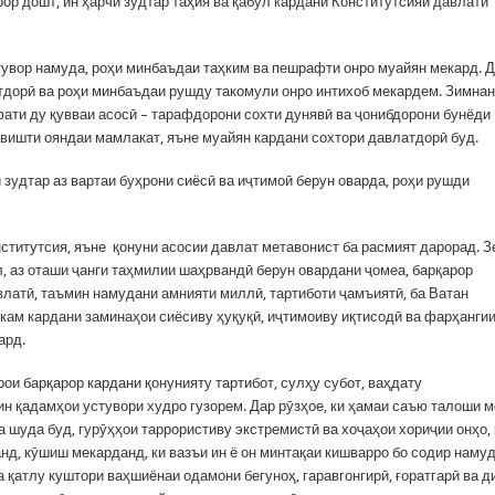
ор дошт, ин ҳарчи зудтар таҳия ва қабул кардани Конститутсияи давлати
тувор намуда, роҳи минбаъдаи таҳким ва пешрафти онро муайян мекард. 
тдорӣ ва роҳи минбаъдаи рушду такомули онро интихоб мекардем. Зимнан,
ати ду қувваи асосӣ – тарафдорони сохти дунявӣ ва ҷонибдорони бунёди
вишти ояндаи мамлакат, яъне муайян кардани сохтори давлатдорӣ буд.
и зудтар аз вартаи буҳрони сиёсӣ ва иҷтимоӣ берун оварда, роҳи рушди
титутсия, яъне қонуни асосии давлат метавонист ба расмият дарорад. З
, аз оташи ҷанги таҳмилии шаҳрвандӣ берун овардани ҷомеа, барқарор
атӣ, таъмин намудани амнияти миллӣ, тартиботи ҷамъиятӣ, ба Ватан
ҳкам кардани заминаҳои сиёсиву ҳуқуқӣ, иҷтимоиву иқтисодӣ ва фарҳанги
ард.
рои барқарор кардани қонунияту тартибот, сулҳу субот, ваҳдату
 қадамҳои устувори худро гузорем. Дар рӯзҳое, ки ҳамаи саъю талоши м
шуда буд, гурӯҳҳои таррористиву экстремистӣ ва хоҷаҳои хориҷии онҳо, 
д, кӯшиш мекарданд, ки вазъи ин ё он минтақаи кишварро бо содир наму
 қатлу куштори ваҳшиёнаи одамони бегуноҳ, гаравгонгирӣ, ғоратгарӣ ва д