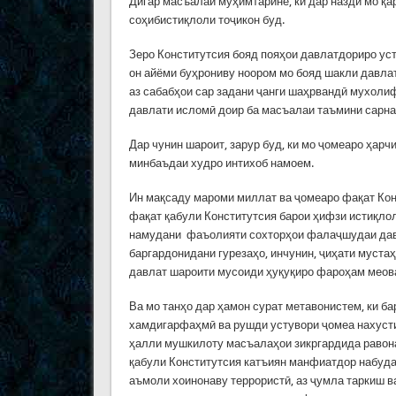
Дигар масъалаи муҳимтарине, ки дар назди мо қар
соҳибистиқлоли тоҷикон буд.
Зеро Конститутсия бояд пояҳои давлатдориро ус
он айёми буҳрониву ноором мо бояд шакли давла
аз сабабҳои сар задани ҷанги шаҳрвандӣ мухолиф
давлати исломӣ доир ба масъалаи таъмини сарна
Дар чунин шароит, зарур буд, ки мо ҷомеаро ҳарч
минбаъдаи худро интихоб намоем.
Ин мақсаду мароми миллат ва ҷомеаро фақат Конс
фақат қабули Конститутсия барои ҳифзи истиқлол
намудани фаъолияти сохторҳои фалаҷшудаи давл
баргардонидани гурезаҳо, инчунин, ҷиҳати муста
давлат шароити мусоиди ҳуқуқиро фароҳам меов
Ва мо танҳо дар ҳамон сурат метавонистем, ки ба
хамдигарфаҳмӣ ва рушди устувори ҷомеа нахустин
ҳалли мушкилоту масъалаҳои зикргардида равона 
қабули Конститутсия катъиян манфиатдор набудан
аъмоли хоинонаву террористӣ, аз ҷумла таркиш ва