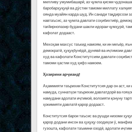
милливу умумибашарӣ, аз ҷумла қисми ҷудонашав
баробарҳуқуқӣ ва дӯстии тамоми миллату халқият
оянда муайян карда шуд. Ин санади тақдирсози з
навтаъсис, аз ҷумла давлати соҳибихтиёр, демокр
тағйирнопазир будани шакли идораи ҷумҳурӣ, там
кафолат додааст.
Мехоҳам махсус таъкид намоям, ки ин меъёр, яън
демократӣ, ҳуқуқбунёдӣ, дунявӣ ва иҷтимоии давл
худ ва кафолати Конститутсияи давлати соҳибист
тамоми ҳастии худ ҳифз намоем.
Ҳозирини арҷманд!
Аҳаммияти таърихии Конститутсия дар он аст, ки 
намуда, суннатҳои таърихии давлатдорӣ ва ғояҳ
намудани адолати иҷтимоӣ, волоияти қонуну тар
ҳокимияти давлатӣ қарор додааст.
Конститутсия барои таъсис ва рушди низоми ҳуқу
қарор додани инсон ва ҳуқуқу озодиҳои ӯ, манфи
гузошта, кафолати таъмини озодӣ, адолати иҷтим