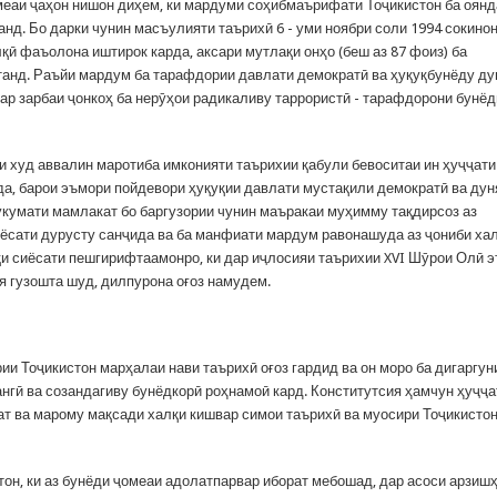
омеаи ҷаҳон нишон диҳем, ки мардуми соҳибмаърифати Тоҷикистон ба оянд
нд. Бо дарки чунин масъулияти таърихӣ 6 - уми ноябри соли 1994 сокино
ӣ фаъолона иштирок карда, аксари мутлақи онҳо (беш аз 87 фоиз) ба
танд. Раъйи мардум ба тарафдории давлати демократӣ ва ҳуқуқбунёду ду
ар зарбаи ҷонкоҳ ба нерӯҳои радикаливу таррористӣ - тарафдорони бунёд
и худ аввалин маротиба имконияти таърихии қабули бевоситаи ин ҳуҷҷати
да, барои эъмори пойдевори ҳуқуқии давлати мустақили демократӣ ва дун
укумати мамлакат бо баргузории чунин маъракаи муҳимму тақдирсоз аз
сиёсати дурусту санҷида ва ба манфиати мардум равонашуда аз ҷониби ха
қи сиёсати пешгирифтаамонро, ки дар иҷлосияи таърихии XVI Шӯрои Олӣ 
я гузошта шуд, дилпурона оғоз намудем.
и Тоҷикистон марҳалаи нави таърихӣ оғоз гардид ва он моро ба дигаргун
ангӣ ва созандагиву бунёдкорӣ роҳнамоӣ кард. Конститутсия ҳамчун ҳуҷҷа
т ва марому мақсади халқи кишвар симои таърихӣ ва муосири Тоҷикисто
он, ки аз бунёди ҷомеаи адолатпарвар иборат мебошад, дар асоси арзиш