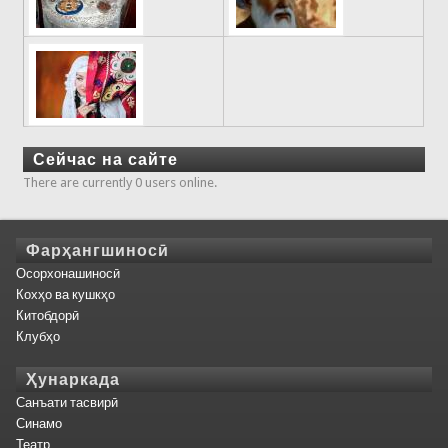
Сейчас на сайте
There are currently 0 users online.
Фарҳангшиносӣ
Осорхонашиносӣ
Кохҳо ва кушкҳо
Китобдорӣ
Клубҳо
Ҳунаркада
Санъати тасвирӣ
Синамо
Театр