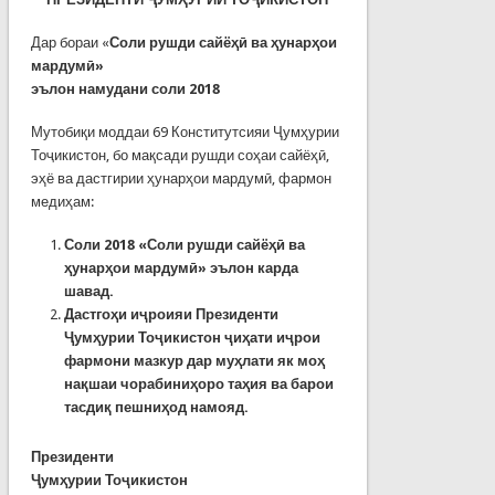
Дар бораи «
Соли рушди сайёҳӣ ва ҳунарҳои
мардумӣ»
эълон намудани соли 2018
Мутобиқи моддаи 69 Конститутсияи Ҷумҳурии
Тоҷикистон, бо мақсади рушди соҳаи сайёҳӣ,
эҳё ва дастгирии ҳунарҳои мардумӣ, фармон
медиҳам:
Соли 2018 «Соли рушди сайёҳӣ ва
ҳунарҳои мардумӣ» эълон карда
шавад.
Дастгоҳи иҷроияи Президенти
Ҷумҳурии Тоҷикистон ҷиҳати иҷрои
фармони мазкур дар муҳлати як моҳ
нақшаи чорабиниҳоро таҳия ва барои
тасдиқ пешниҳод намояд.
Президенти
Ҷумҳурии Тоҷикистон