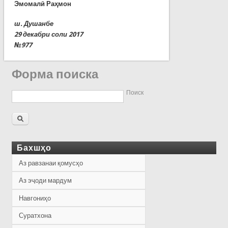
Эмомалӣ Раҳмон
ш. Душанбе
29 декабри соли 2017
№977
Форма поиска
Поиск
Бахшҳо
Аз равзанаи қомусҳо
Аз эҷоди мардум
Навгониҳо
Суратхона