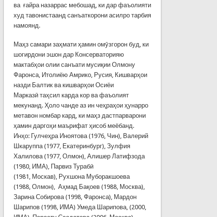
ва ғайра назаррас мебошад, ки дар фаъолияти
худ тавонистаанд санъаткорони асилро тарбия
намоянд.
Маҳз самари заҳмати ҳамин омӯзгорон буд, ки
шогирдони эшон дар Консерваторияю
мактабҳои олии санъати мусиқии Олмону
Фаронса, Итолиёю Амрико, Русия, Кишварҳои
назди Балтик ва кишварҳои Осиёи
Марказӣ таҳсил карда кор ва фаъолият
мекунанд. Ҳоло чанде аз ин чеҳраҳои ҳунарро
метавон номбар кард, ки маҳз дастпарварони
ҳамин даргоҳи маърифат ҳисоб меёбанд.
Инҳо: Гулчеҳра Иноятова (1976, Чин), Валерий
Шкаруппа (1977, Екатеринбург), Зулфия
Халилова (1977, Олмон), Алишер Латифзода
(1980, ИМА), Парвиз Турабӣ
(1981, Москав), Рухшона Муборакшоева
(1988, Олмон), Аҳмад Бақоев (1988, Москва),
Зарина Собирова (1998, Фаронса), Мардон
Шарипов (1998, ИМА) Умеда Шарипова, (2000,