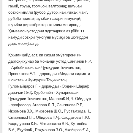
габой, труба, тромбон, валторна); шуъбаи
созҳои миллӣ (рубоб, дутор, най, ғижак, чанг,
рубоби прима); шуъбаи назарияи мусиқӣ;
шуъбаи дирижёри хор таълим мегиранд.
Ҳамзамон устодони пуртаҷриба аз рўйи 11
намуди созҳои гуногуни мусиқӣ ба шогирдон
дарс меомўзанд.
Қобили қайд аст, ки саҳми омўзгорони ин
даргоҳи ҳунар ба монанди устод Сангинов Р.Р.
– Арбоби шоистаи Ҷумҳурии Тоҷикистон,
ПросняковаЕ.Т. - дорандаи «Медали хидмати
шоиста»-и Ҷумҳурии Тоҷикистон,
Ғуломайдаров Г. - дорандаи «Ордени Шараф
дараҷаи II»,Қ. Қурбониён - Хунарпешаи
Ҷумҳурии Тоҷикистон, МалаевҚ.И, Ҷ. Обидпур
- профессор, Агапова Л.П., Сангинова Р.Р,
Икромова З.Ҳ., Мирзоева Ш.О., Рустамзода Н.,
Смирнова.Н.Н., Обидова Н.Ҷ., Саодатова П.Ю,
Баҳодурова Қ.Б., Макиевская В.В., Кутенёва
В.А., ЁқубовҚ., Раҳмонова З.О., Акобиров Ғ.И.,