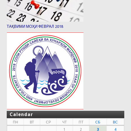
ТАҚВИМИ МОҲИ ФЕВРАЛ 2018
Calendar
ПН
ВТ
СР
ЧТ
ПТ
СБ
ВС
1
2
3
4