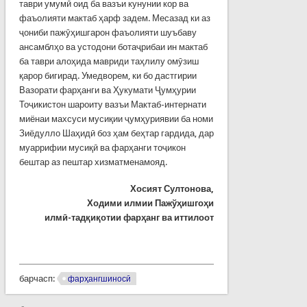
таври умумӣ оид ба вазъи кунунии кор ва
фаъолияти мактаб ҳарф задем. Месазад ки аз
ҷониби пажӯҳишгарон фаъолияти шуъбаву
ансамблҳо ва устодони ботаҷрибаи ин мактаб
ба таври алоҳида мавриди таҳлилу омӯзиш
қарор бигирад. Умедворем, ки бо дастгирии
Вазорати фарҳанги ва Ҳукумати Ҷумҳурии
Тоҷикистон шароиту вазъи Мактаб-интернати
миёнаи махсуси мусиқии ҷумҳуриявии ба номи
Зиёдулло Шаҳидӣ боз ҳам беҳтар гардида, дар
муаррифии мусиқӣ ва фарҳанги тоҷикон
бештар аз пештар хизматменамояд.
Хосият Султонова,
Ходими илмии Пажўҳишгоҳи
илмӣ-тадқиқотии фарҳанг ва иттилоот
барчасп:
фарҳангшиносӣ