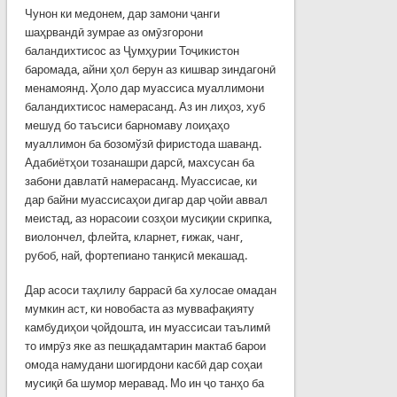
Чунон ки медонем, дар замони ҷанги
шаҳрвандӣ зумрае аз омӯзгорони
баландихтисос аз Ҷумҳурии Тоҷикистон
баромада, айни ҳол берун аз кишвар зиндагонӣ
менамоянд. Ҳоло дар муассиса муаллимони
баландихтисос намерасанд. Аз ин лиҳоз, хуб
мешуд бо таъсиси барномаву лоиҳаҳо
муаллимон ба бозомўзӣ фиристода шаванд.
Адабиётҳои тозанашри дарсӣ, махсусан ба
забони давлатӣ намерасанд. Муассисае, ки
дар байни муассисаҳои дигар дар ҷойи аввал
меистад, аз норасоии созҳои мусиқии скрипка,
виолончел, флейта, кларнет, ғижак, чанг,
рубоб, най, фортепиано танқисӣ мекашад.
Дар асоси таҳлилу баррасӣ ба хулосае омадан
мумкин аст, ки новобаста аз муввафақияту
камбудиҳои ҷойдошта, ин муассисаи таълимӣ
то имрӯз яке аз пешқадамтарин мактаб барои
омода намудани шогирдони касбӣ дар соҳаи
мусиқӣ ба шумор меравад. Мо ин ҷо танҳо ба