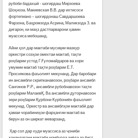
рубоби бадахшӣ - шогирдаш Мирзоева
Шоҳноза. Макиевская В.В. дар ихтисоси
фортепиано – шогирдонаш Савдаршоева
Фарзона, Баҳромзода Асрина, Маликзода З. ва
дигарон, ки маҳз дастпарварони ҳамин
муассиса мебошанд.
Айни ҳол дар мактаби мусиқии мазкур
оркестри созҳои омехтаи мактаб, таҳти
роҳбарии устод Г.Ғуломайдаров ва хори
умумии мактаб таҳти роҳбарии Е.Т.
Проснякова фаъолият мекунанд. Дар баробари
ин ансамбли скрипканавозон, роҳбари ансамбл
Сангинов Р.Р., ансамбли рубобнавозон таҳти
роҳбарии МалаевҚ. Ва ансамбли дуторнавозон
зери роҳбарии Қурбони Курбониён фаъолият
мекунад. Оркестр ва ансамблҳои мактабӣ дар
ҳамаи чорабиниҳои фарҳангии мактаб ва
берун аз он ширкат меварзанд.
Ҳар сол дар худи муассиса аз ҷониби
хонандагони мактаби номбурда зиёда аз бист