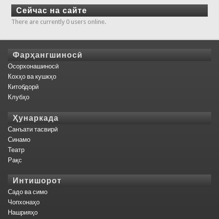
Сейчас на сайте
There are currently 0 users online.
Фарҳангшиносӣ
Осорхонашиносӣ
Кохҳо ва кушкҳо
Китобдорӣ
Клубҳо
Ҳунаркада
Санъати тасвирӣ
Синамо
Театр
Рақс
Интишорот
Садо ва симо
Чопхонаҳо
Нашрияҳо