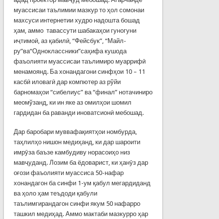
муассисаи таълимии мазкур то ҳол сомонаи
махсуси интернетии худро надошта бошад
ҳам, аммо тавассути шабакаҳои гуногуни
иҷтимоӣ, аз қабилӣ, “Фейсбук”, “Майл-
ру”ва“Одноклассники”саҳифа кушода
фаъолияти муассисаи таълимиро муаррифӣ
менамоянд. Ба хонандагони синфҳои 10 – 11
касбӣ иловагӣ дар компютер аз рўйи
барномаҳои “сибелиус” ва “финал” нотачиниро
меомўзанд, ки ин яке аз омилҳои шомил
гардидан ба раванди иноватсионӣ мебошад.
Дар баробари муввафақиятҳои номбурда,
таҳлилҳо нишон медиҳанд, ки дар шароити
имрӯза баъзе камбудиву норасоиҳо низ
мавҷуданд. Лозим ба ёдоварист, ки ҳанӯз дар
оғози фаъолияти муассиса 50-нафар
хонандагон ба синфи 1-ум қабул мегардиданд
ва ҳоло ҳам теъдоди қабули
таълимгирандагон синфи якум 50 нафарро
ташкил медиҳад. Аммо мактаби мазкурро ҳар