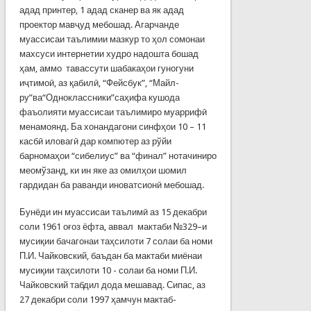
адад принтер, 1 адад сканер ва як адад
проектор мавҷуд мебошад. Агарчанде
муассисаи таълимии мазкур то ҳол сомонаи
махсуси интернетии худро надошта бошад
ҳам, аммо тавассути шабакаҳои гуногуни
иҷтимоӣ, аз қабилӣ, “Фейсбук”, “Майл-
ру”ва“Одноклассники”саҳифа кушода
фаъолияти муассисаи таълимиро муаррифӣ
менамоянд. Ба хонандагони синфҳои 10 – 11
касбӣ иловагӣ дар компютер аз рўйи
барномаҳои “сибелиус” ва “финал” нотачиниро
меомўзанд, ки ин яке аз омилҳои шомил
гардидан ба раванди иноватсионӣ мебошад.
Бунёди ин муассисаи таълимӣ аз 15 декабри
соли 1961 оғоз ёфта, аввал мактаби №329–и
мусиқии бачагонаи таҳсилоти 7 солаи ба номи
П.И. Чайковский, баъдан ба мактаби миёнаи
мусиқии таҳсилоти 10 - солаи ба номи П.И.
Чайковский табдил дода мешавад. Сипас, аз
27 декабри соли 1997 ҳамчун мактаб-