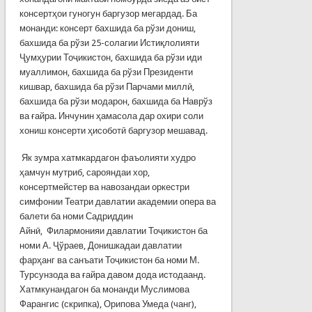
консертҳои гуногун баргузор мегардад. Ба
монанди: консерт бахшида ба рўзи дониш,
бахшида ба рўзи 25-солагии Истиқлолияти
Ҷумҳурии Тоҷикистон, бахшида ба рўзи иди
муаллимон, бахшида ба рўзи Президенти
кишвар, бахшида ба рўзи Парчами миллӣ,
бахшида ба рўзи модарон, бахшида ба Наврўз
ва ғайра. Инчунин ҳамасола дар охири соли
хониш консерти ҳисоботӣ баргузор мешавад.
Як зумра хатмкардагон фаъолияти худро
ҳамчун мутриб, сарояндаи хор,
консертмейстер ва навозандаи оркестри
симфонии Театри давлатии академии опера ва
балети ба номи Садриддин
Айнӣ, Филармонияи давлатии Тоҷикистон ба
номи А. Ҷўраев, Донишкадаи давлатии
фарҳанг ва санъати Тоҷикистон ба номи М.
Турсунзода ва ғайра давом дода истодаанд.
Хатмкунандагон ба монанди Муслимова
Фарангис (скрипка), Орипова Умеда (чанг),