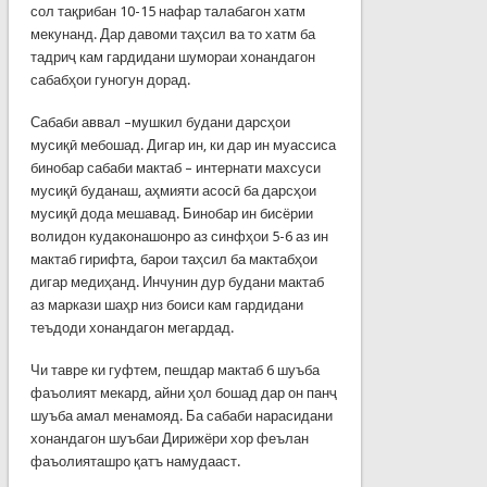
сол тақрибан 10-15 нафар талабагон хатм
мекунанд. Дар давоми таҳсил ва то хатм ба
тадриҷ кам гардидани шумораи хонандагон
сабабҳои гуногун дорад.
Сабаби аввал –мушкил будани дарсҳои
мусиқӣ мебошад. Дигар ин, ки дар ин муассиса
бинобар сабаби мактаб – интернати махсуси
мусиқӣ буданаш, аҳмияти асосӣ ба дарсҳои
мусиқӣ дода мешавад. Бинобар ин бисёрии
волидон кудаконашонро аз синфҳои 5-6 аз ин
мактаб гирифта, барои таҳсил ба мактабҳои
дигар медиҳанд. Инчунин дур будани мактаб
аз маркази шаҳр низ боиси кам гардидани
теъдоди хонандагон мегардад.
Чи тавре ки гуфтем, пешдар мактаб 6 шуъба
фаъолият мекард, айни ҳол бошад дар он панҷ
шуъба амал менамояд. Ба сабаби нарасидани
хонандагон шуъбаи Дирижёри хор феълан
фаъолияташро қатъ намудааст.