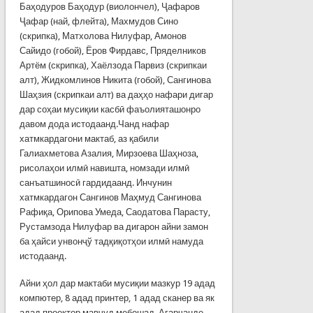
Баҳодуров Баҳодур (виолончел), Ҷафаров
Ҷафар (най, флейта), Махмудов Сино
(скрипка), Матхолова Нилуфар, Амонов
Сайидо (гобой), Ёров Фирдавс, Пряделников
Артём (скрипка), Хаёлзода Парвиз (скрипкаи
алт), Жидкомлинов Никита (гобой), Сангинова
Шаҳзия (скрипкаи алт) ва даҳҳо нафари дигар
дар соҳаи мусиқии касбӣ фаъолияташонро
давом дода истодаанд.Чанд нафар
хатмкардагони мактаб, аз қабили
Галиахметова Азалия, Мирзоева Шаҳноза,
рисолаҳои илмӣ навишта, номзади илмӣ
санъатшиносӣ гардидаанд. Инчунин
хатмкардагон Сангинов Маҳмуд Сангинова
Рафиқа, Орипова Умеда, Саодатова Парасту,
Рустамзода Нилуфар ва дигарон айни замон
ба ҳайси унвонҷў тадқиқотҳои илмӣ намуда
истодаанд.
Айни ҳол дар мактаби мусиқии мазкур 19 адад
компютер, 8 адад принтер, 1 адад сканер ва як
адад проектор мавҷуд мебошад. Агарчанде