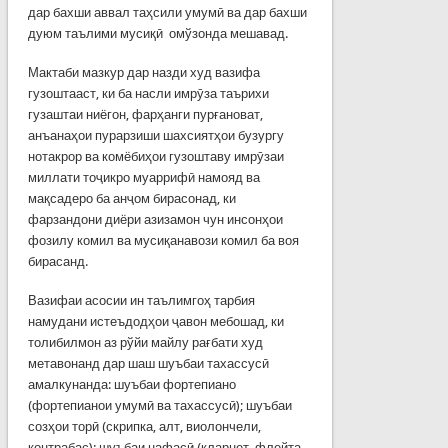
дар бахши аввал таҳсили умумӣ ва дар бахши
дуюм таълими мусиқӣ омўзонда мешавад.
Мактаби мазкур дар назди худ вазифа
гузоштааст, ки ба насли имрӯза таърихи
гузаштаи ниёгон, фарҳанги пурғановат,
анъанаҳои пурарзиши шахсиятҳои бузургу
нотакрор ва комёбиҳои гузоштаву имрӯзаи
миллати тоҷикро муаррифӣ намояд ва
мақсадеро ба анҷом бирасонад, ки
фарзандони диёри азизамон чун инсонҳои
фозилу комил ва мусиқанавози комил ба воя
бирасанд.
Вазифаи асосии ин таълимгоҳ тарбия
намудани истеъдодҳои ҷавон мебошад, ки
толибилмон аз рўйи майлу рағбати худ
метавонанд дар шаш шуъбаи тахассусӣ
амалкунанда: шуъбаи фортепиано
(фортепианои умумӣ ва тахассусӣ); шуъбаи
созҳои торӣ (скрипка, алт, виолончели,
контрабас); шуъбаи нафасӣ (кларнет, флейта,