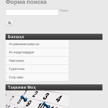
Форма поиска
Поиск
Бахшҳо
Аз равзанаи қомусҳо
Аз эҷоди мардум
Навгониҳо
Суратхона
Созу наво
Тақвими Моҳ