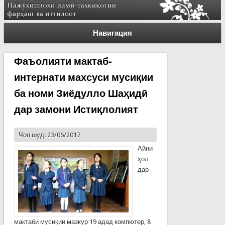
Навигация
Фаъолияти мактаб-
интернати махсуси мусиқии
ба номи Зиёдулло Шаҳидӣ
дар замони Истиқлолият
Чоп шуд: 23/06/2017
Айни
ҳол
дар
мактаби мусиқии мазкур 19 адад компютер, 8