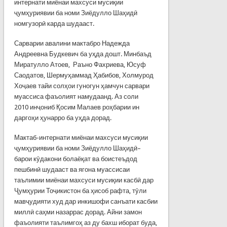
интернати миёнаи махсуси мусиқии
ҷумҳуриявии ба номи Зиёдулло Шаҳидӣ
номгузорӣ карда шудааст.
Сарварии авалини мактабро Надежда
Андреевна Будкевич ба уҳда дошт. Минбаъд
Миратулло Атоев, Раъно Фахриева, Юсуф
Саодатов, Шермуҳаммад Ҳабибов, Холмурод
Хоҷаев тайи солҳои гуногун ҳамчун сарвари
муассиса фаъолият намудаанд. Аз соли
2010 инҷониб Қосим Малаев роҳбарии ин
даргоҳи ҳунарро ба уҳда дорад.
Мактаб-интернати миёнаи махсуси мусиқии
ҷумҳуриявии ба номи Зиёдулло Шаҳидӣ–
барои кӯдакони болаёқат ва боистеъдод
пешбинӣ шудааст ва ягона муассисаи
таълимии миёнаи махсуси мусиқии касбӣ дар
Ҷумҳурии Тоҷикистон ба ҳисоб рафта, тӯли
мавҷудияти худ дар инкишофи санъати касбии
миллӣ саҳми назаррас дорад. Айни замон
фаъолияти таълимгоҳ аз ду бахш иборат буда,