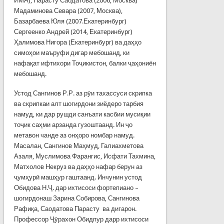
ИМА), Парасту Саодатова (2006, Москва)
Мадаминова Севара (2007, Москва),
Базарбаева Юля (2007.Екатеринбург)
Сергеенко Андрей (2014, Екатеринбург)
Ҳалимова Нигора (Екатеринбург) ва даҳҳо
симоҳои маъруфи дигар мебошанд, ки
нафақат ифтихори Тоҷикистон, балки ҷаҳониён
мебошанд.
Устод Сангинов Р.Р. аз рӯи тахассуси скрипка
ва скрипкаи алт шогирдони зиёдеро тарбия
намуд, ки дар рушди санъати касбии мусиқии
тоҷик саҳми арзанда гузоштаанд. Ин ҷо
метавон чанде аз онҳоро номбар намуд.
Масалан, Сангинов Маҳмуд, Галиахметова
Азаля, Муслимова Фарангис, Исфати Тахмина,
Матхолов Некруз ва даҳҳо нафар берун аз
ҷумҳурӣ машҳур гаштаанд. Инчунин устод
Обидова Н.Ҷ. дар ихтисоси фортепиано –
шогирдонаш Зарина Собирова, Сангинова
Рафиқа, Саодатова Парасту ва дигарон.
Профессор Ҷӯрахон Обидпур дарр ихтисоси