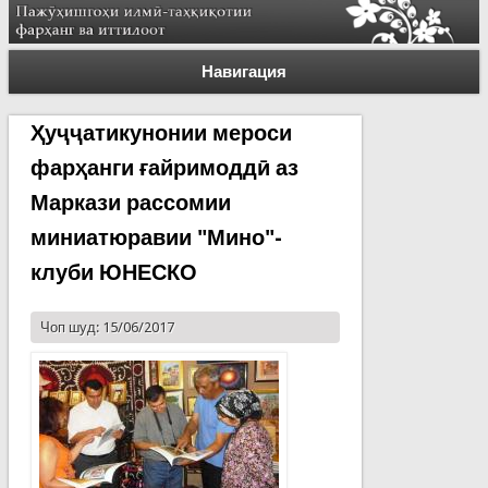
Навигация
Ҳуҷҷатикунонии мероси
фарҳанги ғайримоддӣ аз
Маркази рассомии
миниатюравии "Мино"-
клуби ЮНЕСКО
Чоп шуд: 15/06/2017