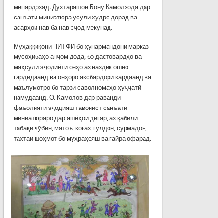
мепардозад. Духтарашон Бону Камолзода дар
санъати миниатюра усули худро дорад ва
асарҳои нав ба нав эҷод мекунад.
Муҳаққиқони ПИТФИ бо ҳунармандони марказ
мусоҳибаҳо анҷом дода, бо дастовардҳо ва
маҳсули эҷодиёти онҳо аз наздик ошно
гардидаанд ва онҳоро аксбардорӣ кардаанд ва
маълумотро бо тарзи саволномаҳо ҳуҷҷатӣ
намудаанд. О. Камолов дар раванди
фаъолияти эҷодияш тавонист санъати
миниатюраро дар ашёҳои дигар, аз қабили
табақи чўбин, матоъ, коғаз, гулдон, сурмадон,
тахтаи шоҳмот бо муҳраҳояш ва ғайра офарад.