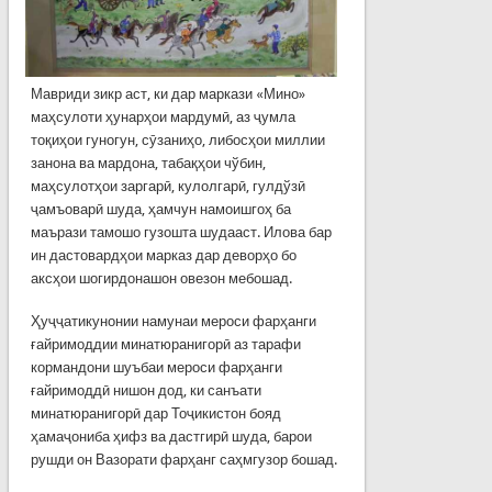
Мавриди зикр аст, ки дар маркази «Мино»
маҳсулоти ҳунарҳои мардумӣ, аз ҷумла
тоқиҳои гуногун, сӯзаниҳо, либосҳои миллии
занона ва мардона, табақҳои чўбин,
маҳсулотҳои заргарӣ, кулолгарӣ, гулдўзӣ
ҷамъоварӣ шуда, ҳамчун намоишгоҳ ба
маърази тамошо гузошта шудааст. Илова бар
ин дастовардҳои марказ дар деворҳо бо
аксҳои шогирдонашон овезон мебошад.
Ҳуҷҷатикунонии намунаи мероси фарҳанги
ғайримоддии минатюранигорӣ аз тарафи
кормандони шуъбаи мероси фарҳанги
ғайримоддӣ нишон дод, ки санъати
минатюранигорӣ дар Тоҷикистон бояд
ҳамаҷониба ҳифз ва дастгирӣ шуда, барои
рушди он Вазорати фарҳанг саҳмгузор бошад.