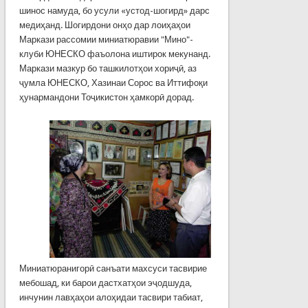
шинос намуда, бо усули «устод-шогирд» дарс
медиҳанд. Шогирдони онҳо дар лоиҳаҳои
Маркази рассомии миниатюравии "Мино"-
клуби ЮНЕСКО фаъолона иштирок мекунанд.
Маркази мазкур бо ташкилотҳои хориҷӣ, аз
ҷумла ЮНЕСКО, Хазинаи Сорос ва Иттифоқи
ҳунармандони Тоҷикистон ҳамкорӣ дорад.
Миниатюранигорӣ санъати махсуси тасвирие
мебошад, ки барои дастхатҳои эҷодшуда,
инчунин лавҳаҳои алоҳидаи тасвири табиат,