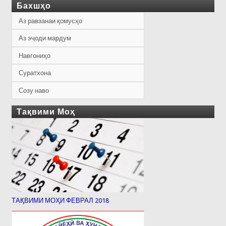
Бахшҳо
Аз равзанаи қомусҳо
Аз эҷоди мардум
Навгониҳо
Суратхона
Созу наво
Тақвими Моҳ
ТАҚВИМИ МОҲИ ФЕВРАЛ 2018