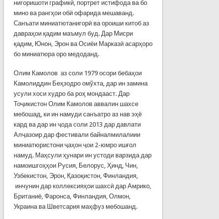
нигоришоти графикӣ, портрет истифода ва бо
мино ва рангҳои обӣ офарида мешаванд.
Санъати миниатютанигорӣ ва ороиши китоб аз
давраҳои қадим маъмул буд. Дар Мисри
қадим, Юнон, Эрон ва Осиёи Марказӣ асарҳоро
бо миниатюра оро медоданд.
Олим Камолов аз соли 1979 осори бебаҳои
Камолиддин Беҳзодро омўхта, дар ин замина
усули хоси худро ба роҳ мондааст. Дар
Тоҷикистон Олим Камолов аввалин шахсе
мебошад, ки ин намуди санъатро аз нав эҳё
кард ва дар ин ҷода соли 2013 дар давлати
Алҷазоир дар фестивали байналмилалиии
миниатюристони ҷаҳон ҷои 2-юмро ишғол
намуд. Маҳсули ҳунари ин устоди варзида дар
намоишгоҳҳои Русия, Белорус, Ҳинд, Чин,
Узбекистон, Эрон, Қазоқистон, Финландия,
инчунин дар коллексияҳои шахсӣ дар Амрико,
Британиё, Фаронса, Финландия, Олмон,
Украина ва Шветсария маҳфуз мебошанд.