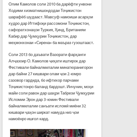
Олим Камолов соли 2010 ба дарёфти унвони
Ходими хизматнишондодаи Тоҷикистон
шарафёб шудааст. Мавсуф намоиши асарҳои
худро дар Иттифоқи рассомони Тоҷикистон,
сафоратхонаҳои Туркия, Ҳинд, Британияи
Кабир дар Ҷумҳурии Тоҷикистон, дар
меҳмонхонаи «Сирена» ба маъраз гузоштааст.
Соли 2013 бо даъвати Вазорати фарҳанги
Алҷазоир О. Камолов ҷиҳати иштирок дар
Фестивали байналмилалии минатюранигорон
дар байни 27 кишвари олам ҷои 2-юмро
сазовор гардида, бо ифтихор парчами
Тоҷикистонро баланд бардошт. Инчунин, моҳи
майи соли равон дар шаҳри Табрези Ҷумҳурии
Исломии Эрон дар 3-юмин Фестивали
байналмилалии санъати исломӣ миёни 32
кишвари ҷаҳон ширкат намуда низ ҷои
намоёнро ишғол кард.