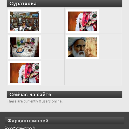
Суратхона
Сейчас на сайте
There are currently 0 users online.
Фарҳангшиносӣ
Осорхонашиносӣ