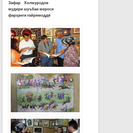
Зафар Холмуродов
мудири шуъбаи мероси
фарҳанги ғайримоддӣ