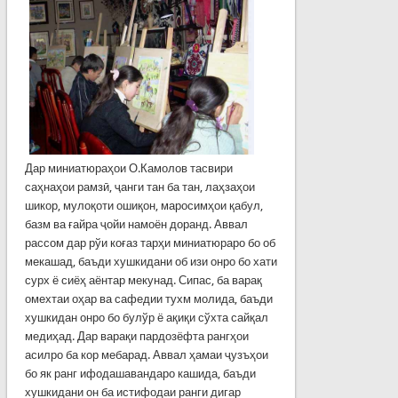
Дар миниатюраҳои О.Камолов тасвири
саҳнаҳои рамзӣ, ҷанги тан ба тан, лаҳзаҳои
шикор, мулоқоти ошиқон, маросимҳои қабул,
базм ва ғайра ҷойи намоён доранд. Аввал
рассом дар рўи коғаз тарҳи миниатюраро бо об
мекашад, баъди хушкидани об изи онро бо хати
сурх ё сиёҳ аёнтар мекунад. Сипас, ба варақ
омехтаи оҳар ва сафедии тухм молида, баъди
хушкидан онро бо булўр ё ақиқи сўхта сайқал
медиҳад. Дар варақи пардозёфта рангҳои
асилро ба кор мебарад. Аввал ҳамаи ҷузъҳои
бо як ранг ифодашавандаро кашида, баъди
хушкидани он ба истифодаи ранги дигар