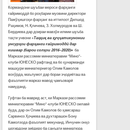
Кормандони шуъбаи мероси фарҳанги
ғайримоддӣ бо роҳбарии муовини директори
Пажўҳишгоҳи фарҳанг ва иттилоот Дилшод
Раҳимов, Н. Қличева, З. Холмуродов ва Ш.
Бердиева дар доираи мавзўи илмии шуъба
таҳти унвони «
Таҳқиқ ва ҳуҷҷатикунонии
унсурҳои фарҳанги ғайримоддӣ дар
кишвар (барои солҳои 2016–2020)
»
ба
Маркази рассомии миниатюравии "Мино"-
клуби ЮНЕСКО рафтанд ва бо ҳунарманди
машҳури миниатюрнигор Олим Камолов
вохўрда, маълумот дар бораи эҷодиёташ ва
фаъолияти марказ мавод ҷамъоварӣ
намуданд.
Гуфтан ба маврид аст, ки Маркази рассомии
миниатюравии "Мино"-клуби ЮНЕСКО оилавӣ
буда, дар он Олим Камолов бо ҳамсараш
Сарвиноз Ҳоҷиева ва духтарашон Бону
Камолзода фаъолият мекунанд. Инчунин онҳо
шогирдони зиёдеро ба санъати миниатюра