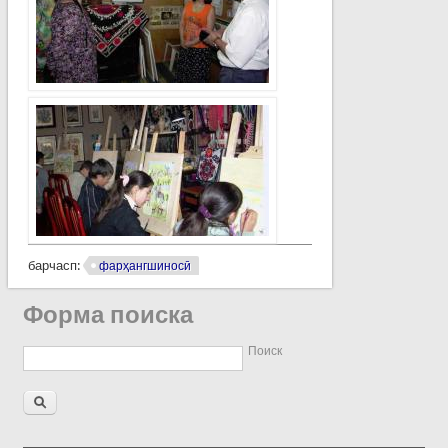
барчасп:
фарҳангшиносӣ
Форма поиска
Поиск