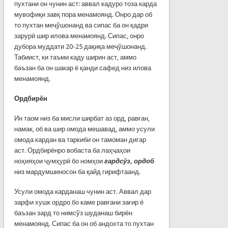
пухтани он чунин аст: аввал кадуро тоза карда
мувофиқи завқ пора менамоянд. Онро дар об
то пухтан меҷўшонанд ва сипас ба он қадри
зарурӣ шир илова менамоянд. Сипас, онро
дубора муддати 20-25 дақиқа меҷўшонанд.
Табиист, ки таъми каду ширин аст, аммо
баъзан ба он шакар ё қанди сафед низ илова
менамоянд.
Ордбирён
Ин таом низ ба мисли ширбат аз орд, равған,
намак, об ва шир омода мешавад, аммо усули
омода кардан ва таркиби он тамоман дигар
аст. Ордбирёнро вобаста ба лаҳҷаҳои
ноҳияҳои ҷумҳурӣ бо номҳои
гардсўз, ордоб
низ мардумшиносон ба қайд гирифтаанд.
Усули омода карданаш чунин аст. Аввал дар
зарфи хушк ордро бо каме равғани зағир ё
баъзан зард то нимсўз шуданаш бирён
менамоянд. Сипас ба он об андохта то пухтан