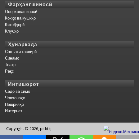
Фарҳангшиносӣ
Осорхонашиносӣ
Кохҳо ва кушкҳо
Китобдорӣ
Клубҳо
Ҳунаркада
Санъати тасвирӣ
Синамо
Театр
Рақс
Интишорот
Садо ва симо
Чопхонаҳо
Нашрияҳо
Интернет
Copyright © 2026, pitfit.tj