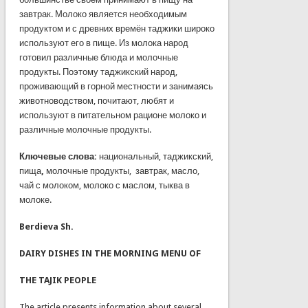
завтрак. Молоко является необходимым
продуктом и с древних времён таджики широко
используют его в пище. Из молока народ
готовил различные блюда и молочные
продукты. Поэтому таджикский народ,
проживающий в горной местности и занимаясь
животноводством, почитают, любят и
используют в питательном рационе молоко и
различные молочные продукты.
Ключевые слова:
национальный, таджикский,
пища
,
молочные продукты, завтрак, масло,
чай с молоком, молоко с маслом, тыква в
молоке.
Berdieva Sh.
DAIRY DISHES IN THE MORNING MENU OF
THE TAJIK PEOPLE
The article presents information about several