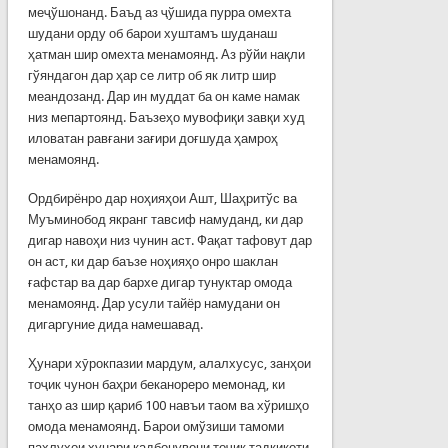
меҷўшонанд. Баъд аз ҷўшида пурра омехта
шудани орду об барои хуштамъ шуданаш
ҳатман шир омехта менамоянд. Аз рўйи нақли
гўяндагон дар ҳар се литр об як литр шир
меандозанд. Дар ин муддат ба он каме намак
низ мепартоянд. Баъзеҳо мувофиқи завқи худ
иловатан равғани зағири доғшуда ҳамроҳ
менамоянд.
Ордбирёнро дар ноҳияҳои Ашт, Шаҳритўс ва
Муъминобод якранг тавсиф намуданд, ки дар
дигар навоҳи низ чунин аст. Фақат тафовут дар
он аст, ки дар баъзе ноҳияҳо онро шаклан
ғафстар ва дар бархе дигар тунуктар омода
менамоянд. Дар усули тайёр намудани он
дигаргуние дида намешавад.
Ҳунари хӯрокпазии мардум, алалхусус, занҳои
тоҷик чунон баҳри беканореро мемонад, ки
танҳо аз шир қариб 100 навъи таом ва хўришҳо
омода менамоянд. Барои омўзиши тамоми
паҳлуҳои ҳунари кадбонувони тоҷик тадқиқоти