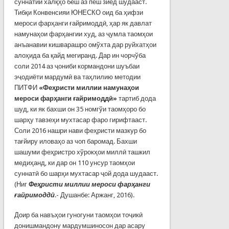
суннатии халқҳо беш аз пеш зиёд шудааст.
Тибқи Конвенсияи ЮНЕСКО оид ба ҳифзи
мероси фарҳанги ғайримоддӣ, ҳар як давлат
намунаҳои фарҳангии худ, аз ҷумла таомҳои
анъанавии кишварашро омўхта дар руйхатҳои
алоҳида ба қайд мегиранд. Дар ин чорчўба
соли 2014 аз ҷониби кормандони шуъбаи
эҷодиёти мардумӣ ва таҳлилию методии
ПИТФИ
«Феҳристи миллии намунаҳои
мероси фарҳанги ғайримоддӣ»
тартиб дода
шуд, ки як бахши он 35 номгўи таомҳоро бо
шарҳу тавзеҳи мухтасар фаро гирифтааст.
Соли 2016 нашри нави феҳристи мазкур бо
тағйиру иловаҳо аз чоп баромад. Бахши
шашуми феҳристро хўрокҳои миллӣ ташкил
медиҳанд, ки дар он 110 унсур таомҳои
суннатӣ бо шарҳи мухтасар ҷой дода шудааст.
(Ниг
Феҳристи миллии мероси фарҳанги
ғайримоддӣ
.- Душанбе: Аржанг, 2016).
Доир ба навъҳои гуногуни таомҳои тоҷикӣ
донишмандону мардумшиносон дар асару