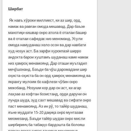
Ширбат
Як навъ хўроки миллиест, ки аз шир, орд,
намак ва равған омода мешавад. Дар баъзе
манотиқи кишвар онро атола ё оталаи башир
ва ё оталаи сафедак низ меноманд. Усули
омода намуданаш хело осон ва дар навбати
худ нозук аст. Ба зарфи хурокпазӣ ширро
андохта барои хуштамъ шуданаш каме намак
низ ҳамроҳ менамоянд. Дар оташи муътадил
меҷўшонанд. Баъди ба ҷўш даромадани шир
оҳиста-оҳиста ба он орд ҳамроҳ менамоянд ва
якрангу мулоим бо кафлези чўбин онро
мекобанд. Нозукии кор дар он аст, ки агар
лаҳзае аз кофтан бозистанд, орди даруни он
лунда шуда, зуд сахт мешавад ва сифати онро
паст менамоянд. Аз ин рў, то тайёр шуданаш,
яъне муддати 15-20 дақиқа онро мунтазам
меомезанд. Баъди тайёр шудан онро мисли
ширбиринҷ ба табақҳо бардошта ба болояш
равған рехта сипас тановул менамоянд.