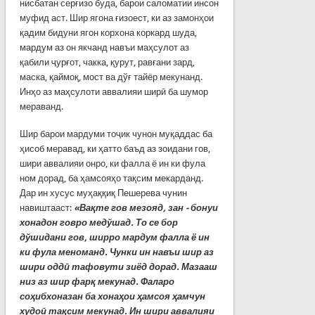
нисбатан серғизо буда, барои саломатии инсон
муфид аст. Шир ягона ғизоест, ки аз замонҳои
қадим бидуни ягон корхона коркард шуда,
мардум аз он якчанд навъи маҳсулот аз
қабили ҷурғот, чакка, қурут, равғани зард,
маска, қаймоқ, мост ва дўғ тайёр мекунанд.
Инҳо аз маҳсулоти аввалияи ширӣ ба шумор
мераванд.
Шир барои мардуми тоҷик чунон муқаддас ба
ҳисоб меравад, ки ҳатто баъд аз зоидани гов,
шири аввалияи онро, ки фалла ё ин ки фула
ном дорад, ба ҳамсояҳо тақсим мекарданд.
Дар ин хусус муҳаққиқ Пешерева чунин
навиштааст:
«Вақте гов мезояд
,
зан - бонуи
хонадон говро медўшад. То се бор
дўшидани гов, ширро мардум фалла ё ин
ки фула меноманд. Чунки ин навъи шир аз
шири оддӣ тафовути зиёд дорад. Мазааш
низ аз шир фарқ мекунад. Фаларо
соҳибхоназан ба хонаҳои ҳамсоя ҳамчун
худоӣ тақсим мекунад. Ин шири аввалияи