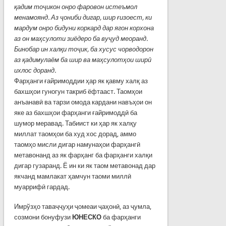
қадим тоҷикон онро фаровон истеъмол
менамоянд. Аз ҷониби дигар, шир ғизоест, ки
мардум онро бидуни коркард дар ягон корхона
аз он маҳсулоти зиёдеро ба вуҷуд меоранд.
Бинобар ин халқи тоҷик, ба хусус чорводорон
аз қадимулаём ба шир ва маҳсулотҳои ширӣ
ихлос доранд.
Фарҳанги ғайримоддии ҳар як қавму халқ аз
бахшҳои гуногун такриб ёфтааст. Таомҳои
анъанавӣ ва тарзи омода кардани навъҳои он
яке аз бахшҳои фарҳанги ғайримоддӣ ба
шумор меравад. Табиист ки ҳар як халқу
миллат таомҳои ба худ хос дорад, аммо
таомҳо мисли дигар намунаҳои фарҳангӣ
метавонанд аз як фарҳанг ба фарҳанги халқи
дигар гузаранд. Ё ин ки як таом метавонад дар
якчанд мамлакат ҳамчун таоми миллӣ
муаррифӣ гардад.
Имрўзҳо таваҷҷуҳи ҷомеаи ҷаҳонӣ, аз ҷумла,
созмони бонуфузи
ЮНЕСКО
ба фарҳанги