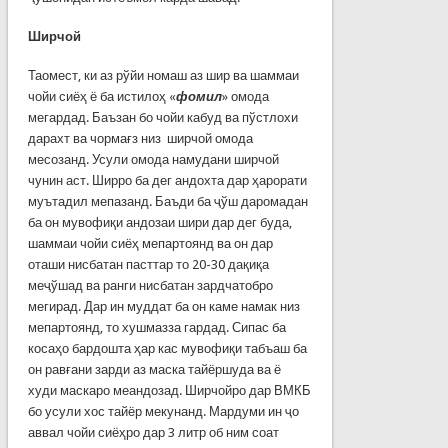
Ширчой
Таомест, ки аз рўйи номаш аз шир ва шаммаи
чойи сиёҳ ё ба истилоҳ «
фомил
» омода
мегардад. Баъзан бо чойи кабуд ва пўстлохи
дарахт ва чормағз низ ширчой омода
месозанд. Усули омода намудани ширчой
чунин аст. Ширро ба дег андохта дар ҳарорати
муътадил мепазанд. Баъди ба ҷўш даромадан
ба он мувофиқи андозаи шири дар дег буда,
шаммаи чойи сиёҳ мепартоянд ва он дар
оташи нисбатан пасттар то 20-30 дақиқа
меҷўшад ва ранги нисбатан зардчатобро
мегирад. Дар ин муддат ба он каме намак низ
мепартоянд, то хушмазза гардад. Сипас ба
косаҳо бардошта ҳар кас мувофиқи табъаш ба
он равғани зарди аз маска тайёршуда ва ё
худи маскаро меандозад. Ширчойро дар ВМКБ
бо усули хос тайёр мекунанд. Мардуми ин ҷо
аввал чойи сиёҳро дар 3 литр об ним соат