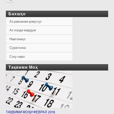
Бахшҳо
Аз равзанаи қомусҳо
Аз эҷоди мардум
Навгониҳо
Суратхона
Созу наво
Тақвими Моҳ
ТАҚВИМИ МОҲИ ФЕВРАЛ 2018