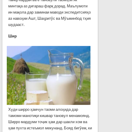
минтақа аз дигараш фарқ дорад. Маълумоти
ин мақола дар заминаи маводи экспедитсияҳо
аз навоҳии Ашт, Шаҳритўс ва Мўъминбод тҳия
шудааст.
Шир
Худи ширро ҳамчун таоми алоҳида дар
тамоми манотиқи кишвар тановул менамоянд.
Ширро мардуми тоҷик ҳам дар шакли хом ва
ҳам пухта истеъмол мекунанд. Бояд бигўем, ки