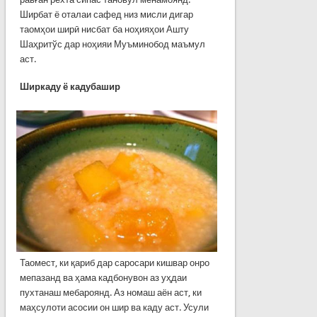
Ширбат ё оталаи сафед низ мисли дигар
таомҳои ширӣ нисбат ба ноҳияҳои Ашту
Шаҳритўс дар ноҳияи Муъминобод маъмул
аст.
Ширкаду ё кадубашир
Таомест, ки қариб дар саросари кишвар онро
мепазанд ва ҳама кадбонувон аз уҳдаи
пухтанаш мебароянд. Аз номаш аён аст, ки
маҳсулоти асосии он шир ва каду аст. Усули