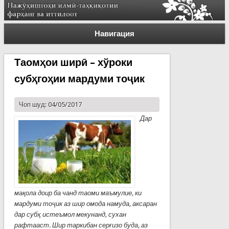
Навигация
Таомҳои ширӣ – хўроки
субҳгоҳии мардуми тоҷик
Чоп шуд: 04/05/2017
Дар
мақола доир ба чанд таоми маъмулие, ки
мардуми тоҷик аз шир омода намуда, аксаран
дар субҳ истеъмол мекунанд, сухан
рафтааст. Шир таркибан серғизо буда, аз