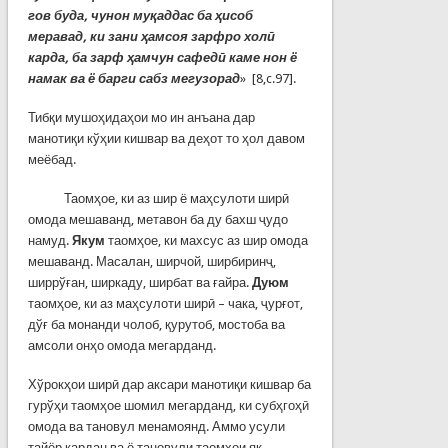
гов буда, чунон муқаддас ба ҳисоб
меравад, ки зани ҳамсоя зарфро холӣ
карда, ба зарф ҳамчун сафедӣ каме нон ё
намак ва ё барги сабз мегузорад
» [8,c.97].
Тибқи мушоҳидаҳои мо ин анъана дар
манотиқи кўҳии кишвар ва деҳот то ҳол давом
меёбад.
Таомҳое, ки аз шир ё маҳсулоти ширӣ
омода мешаванд, метавон ба ду бахш ҷудо
намуд.
Якум
таомҳое, ки махсус аз шир омода
мешаванд. Масалан, ширчой, ширбиринҷ,
ширрўған, ширкаду, ширбат ва ғайра.
Дуюм
таомҳое, ки аз маҳсулоти ширӣ – чака, ҷурғот,
дўғ ба монанди чолоб, қурутоб, мостоба ва
амсоли онҳо омода мегарданд.
Хўрокҳои ширӣ дар аксари манотиқи кишвар ба
гурўҳи таомҳое шомил мегарданд, ки субҳгоҳӣ
омода ва тановул менамоянд. Аммо усули
тайёр кардан ва ё тановули таомҳои як