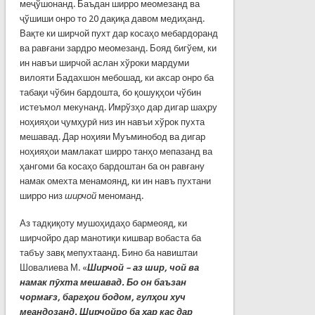
меҷўшонанд. Баъдан ширро меомезанд ва
ҷўшиши онро то 20 дақиқа давом медиҳанд.
Вақте ки ширчой пухт дар косаҳо мебардоранд
ва равғани зардро меомезанд. Бояд бигўем, ки
ин навъи ширчой аслан хўроки мардуми
вилояти Бадахшон мебошад, ки аксар онро ба
табақи чўбин бардошта, бо қошуқҳои чўбин
истеъмол мекунанд. Имрўзҳо дар дигар шаҳру
ноҳияҳои ҷумҳурӣ низ ин навъи хўрок пухта
мешавад. Дар ноҳияи Муъминобод ва дигар
ноҳияҳои мамлакат ширро танҳо мепазанд ва
ҳангоми ба косаҳо бардоштан ба он равғану
намак омехта менамоянд, ки ин навъ пухтани
ширро низ
ширчой
меноманд.
Аз тадқиқоту мушоҳидаҳо бармеояд, ки
ширчойро дар манотиқи кишвар вобаста ба
табъу завқ мепухтаанд. Бино ба навиштаи
Шовалиева М. «
Ширчой – аз шир, чой ва
намак п
ӯ
хта мешавад. Бо он баъзан
чормағз, баргҳои бодом, гулҳои хуч
меандозанд. Ширчойро ба ҳар кас дар