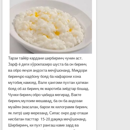
Тарзи тайёр кардани ширбиринҷ чунин аст.
Зарф ё деги хўрокпазиро шуста ба он биринҷ
ва обро якҷоя андохта меҷўшонанд. Миқдори
биринҷро кадбону бояд ба нафарони хона
мутобиқ намояд. Вале ҳангоми пухтан ҳатман
бояд об аз биринҷ як маротиба зиёдтар бошад.
Чунки биринҷ обро ҷабида мегирад. Вакте
биринҷ мулоим мешавад, ба он ба андозаи
муайян (масалан, барои як килограмм биринҷ
як литр) шир мерезанд. Сипас онро дар оташи
нисбатан пасттар 15-20 дақиқа меҷўшонанд.
Ширбиринҷ, ки пухт рангаш каме зард ва