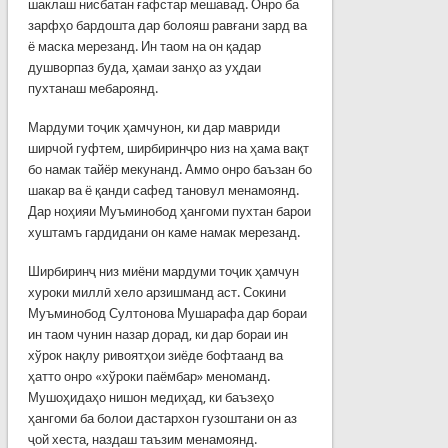
шаклаш нисбатан ғафстар мешавад. Онро ба
зарфҳо бардошта дар болояш равғани зард ва
ё маска мерезанд. Ин таом на он қадар
душворпаз буда, ҳамаи занҳо аз уҳдаи
пухтанаш мебароянд.
Мардуми тоҷик ҳамчунон, ки дар мавриди
ширчой гуфтем, ширбиринҷро низ на ҳама вақт
бо намак тайёр мекунанд. Аммо онро баъзан бо
шакар ва ё қанди сафед тановул менамоянд.
Дар ноҳияи Муъминобод ҳангоми пухтан барои
хуштамъ гардидани он каме намак мерезанд.
Ширбиринҷ низ миёни мардуми тоҷик ҳамчун
хуроки миллӣ хело арзишманд аст. Сокини
Муъминобод Султонова Мушарафа дар бораи
ин таом чунин назар дорад, ки дар бораи ин
хўрок нақлу ривоятҳои зиёде бофтаанд ва
ҳатто онро «хўроки паёмбар» меноманд.
Мушоҳидаҳо нишон медиҳад, ки баъзеҳо
ҳангоми ба болои дастархон гузоштани он аз
ҷой хеста, наздаш таъзим менамоянд.