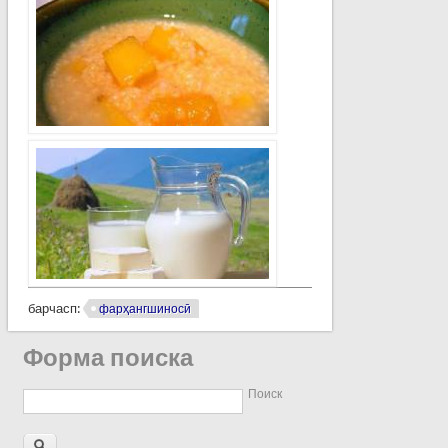
барчасп:
фарҳангшиносӣ
Форма поиска
Поиск