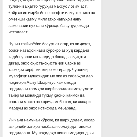
тўлонӣ ва ҳатто гурўҳии махсус лозим аст.
Ғайр аз ин имрўз бо пешрафти илму техника ва
омезиши қавму миллатҳо навъҳои наву
замонавии пухтани хўрокҳо ба вуҷуд омада
истодааст.
Чунин тағйирёбии босуръат агар, аз як ҷиҳат,
боиси навъҳои нави хўрокро аз худ кардани
кадбонувони мо гардида бошад, аз ҷиҳати
дигар, онҳо оҳиста-оҳиста ҷои бархе аз
таомҳои сирф миллиро мегиранд. Чунончи,
мувофиқи мушоҳидаи мо яке аз сабабҳои дар
ноҳияҳои Ашту Шаҳритўс кам омода
гардидани таомҳои ширӣ воридоти маҳсулоти
тайёр ба монанди тухму ҳасиб, қаймоқ ва
равғани маска аз хориҷа мебошад, ки аксари
мардум аз онҳо истифода мебаранд.
Ин чанд намунаи хўроке, ки шарҳ додем, аксар
аз ҷониби занҳои нисбатан солхўрда тавсиф
гардидаанд. Мушоҳидаҳо нишон медиҳанд, ки