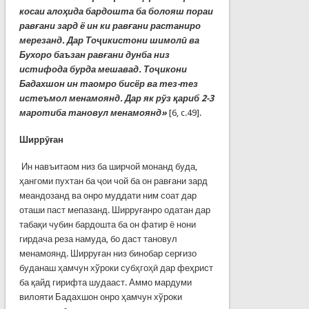
косаи алоҳида бардошта ба болояш пораи
равғани зард ё ин ки равғани растаниро
мерезанд. Дар Тоҷикистони шимолӣ ва
Бухоро баъзан равғани дунба низ
истифода бурда мешавад. Тоҷикони
Бадахшон ин таомро бисёр ва тез-тез
истеъмол менамоянд. Дар як рўз қариб 2-3
маротиба тановул менамоянд»
[6, c.49].
Ширр
ӯ
ған
Ин навъитаом низ ба ширчой монанд буда,
ҳангоми пухтан ба ҷои чой ба он равғани зард
меандозанд ва онро муддати ним соат дар
оташи паст мепазанд. Ширруғанро одатан дар
табақи чубин бардошта ба он фатир ё нони
гирдача реза намуда, бо даст тановул
менамоянд. Ширруған низ бинобар серғизо
буданаш ҳамчун хўроки субҳгоҳӣ дар феҳрист
ба қайд гирифта шудааст. Аммо мардуми
вилояти Бадахшон онро ҳамчун хўроки