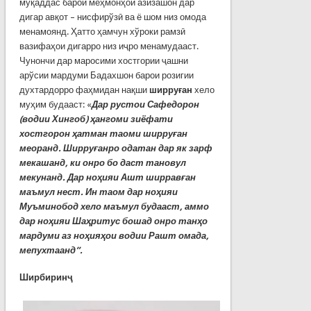
муқаддас барои меҳмонҳои азизашон дар
дигар авқот – нисфирўзӣ ва ё шом низ омода
менамоянд. Ҳатто ҳамчун хўроки рамзӣ
вазифаҳои дигарро низ иҷро менамудааст.
Чунончи дар маросими хостгории ҷашни
арўсии мардуми Бадахшон барои розигии
духтардорро фаҳмидан нақши
ширруған
хело
муҳим будааст: «
Дар рустои Сафедорон
(водии Хингоб) ҳангоми зиёфати
хостгорон ҳатман таоми ширруған
меоранд. Ширруғанро одатан дар як зарф
мекашанд, ки онро бо даст тановул
мекунанд. Дар ноҳияи Ашт ширравған
маъмул нест. Ин таом дар ноҳияи
М
у
ъминобод хело маъмул будааст, аммо
дар ноҳияи Шаҳритус бошад онро танҳо
мардуми аз ноҳияҳои водии Рашт омада,
мепухтаанд
”
.
Ширбиринҷ