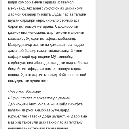
шири хомро ҳамчун саршир истеъмол
мекунанд. Аксаран субҳгоҳон аз шири хоми
дар ҷои безарар гузошта шуда, пас аз тагшин
шудан саршири онро, ки хело серғизо аст,
барои истеъмол мегиранд. Сарширро, ки
қаймоқ низ меноманд, дар тамоми манотиқи
кишвар субҳгоҳон истифода мебаранд.
Мавриди зикр аст, ки на ҳама вақт ва на дар
ҳама ҷой ба шир намак меандозанд. Зимни
сафари корӣ дар ноҳияи Мўъминобод
кадбонуҳо низ иброз доштанд, ки шир табиатан
бояд бе истифода аз намак тановул карда
шавад. Ҳатто дар ин маврид байтеро низ сабт
намудем, ки чунин аст:
Чор чизай бенамак,
Ширу ширинӣ, тарҳавлову суманак
Дар ноҳияи Ашт бо сабаби ба қайд гирифта
шудани вируси бемории буғумдард
(бруцеллёз) тавсия дода шудаст, ки дар ҳама
маврид тановули шир танҳо пас аз пӯхтану
ҷўшонидан истеъмол карда шавад.