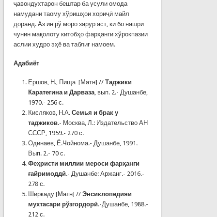
ҷавондухтарон бештар ба усули омода
намудани таому хўришҳои хориҷӣ майл
доранд. Аз ин рў моро зарур аст, ки бо нашри
чунин мақолоту китобҳо фарҳанги хўрокпазии
аслии худро эҳё ва таблиғ намоем.
Адабиёт
Ершов, Н., Пища [Матн] //
Таджики
Каратегина и Дарваза
, вып. 2.- Душанбе,
1970.- 256 с.
Кисляков, Н.А.
Семья и брак у
таджиков
.- Москва, Л.: Издательство АН
СССР, 1959.- 270 с.
Одинаев, Ё.Чойнома.- Душанбе, 1991.
Вып. 2.- 70 с.
Феҳристи миллии мероси фарҳанги
ғайримоддӣ
.- Душанбе: Аржанг.- 2016.-
278 с.
Ширкаду [Матн] //
Энсиклопедияи
мухтасари рўзгордорӣ
.-Душанбе, 1988.-
212 с.