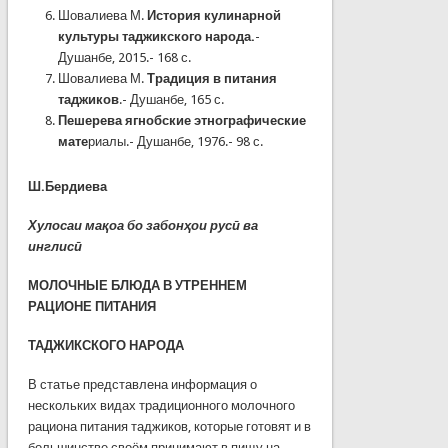
Шовалиева М.
История кулинарной
культуры таджикского народа.
-
Душанбе, 2015.- 168 с.
Шовалиева М.
Традиция в питания
таджиков
.- Душанбе, 165 с.
Пешерева ягнобские этнографические
мате
риалы.- Душанбе, 1976.- 98 с.
Ш.Бердиева
Хулосаи мақоа бо забонҳои русӣ ва
инглисӣ
МОЛОЧНЫЕ БЛЮДА В УТРЕННЕМ
РАЦИОНЕ ПИТАНИЯ
ТАДЖИКСКОГО НАРОДА
В статье представлена информация о
нескольких видах традиционного молочного
рациона питания таджиков, которые готовят и в
большинстве своём принимают в пищу на