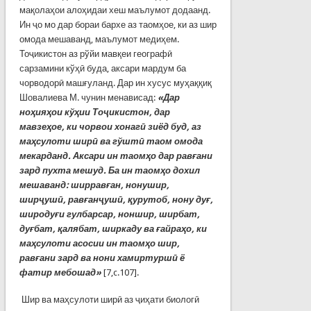
мақолаҳои алоҳидаи хеш маълумот додаанд.
Ин ҷо мо дар бораи бархе аз таомҳое, ки аз шир
омода мешаванд, маълумот медиҳем.
Тоҷикистон аз рўйи мавқеи географӣ
сарзамини кўҳӣ буда, аксари мардум ба
чорводорӣ машғуланд. Дар ин хусус муҳаққиқ
Шовалиева М. чунин менависад:
«Дар
ноҳияҳои кўҳии Тоҷикистон, дар
мавзеҳое, ки чорвои хонагӣ зиёд буд, аз
маҳсулоти ширӣ ва гўштӣ таом омода
мекарданд. Аксари ин таомҳо дар равғани
зард пухта мешуд. Ба ин таомҳо дохил
мешаванд: ширравған, нонушир,
ширҷушӣ, равғанҷушӣ, қурутоб, нону дуғ,
широдуғи гулбарсар, ноншир, ширбат,
дуғбат, қалябат, ширкаду ва ғайраҳо, ки
маҳсулоти асосии ин таомҳо шир,
равғани зард ва нони хамиртуршӣ ё
фатир мебошад»
[7,c.107].
Шир ва маҳсулоти ширӣ аз ҷиҳати биологӣ