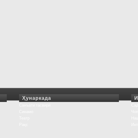
Ҳунаркада
И
Санъати тасвирӣ
Сад
Синамо
Чоп
Театр
На
Рақс
Инт