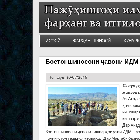
АСОСӢ
ФАРҲАНГШИНОСӢ
ҲУНАРК
Бостоншиносони ҷавони ИДМ 
Чоп шуд: 20/07/2016
Як гуру
мавзеи
Аз Акаде
ҳамкориҳ
кишоварз
кишварҳо
Дар Акад
бостоншиносони ҷавони кишварҳои узви ИДМ – ро
Тоҷикистон ташриф меоранд. “Дар Мактаби байн