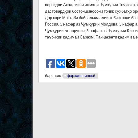
варзидаи Академияи илмҳои Ҷумҳурии Тоҷикистон
дастовардҳои бостоншиносони тоҷик суҳбатҳо ор
Дар кори Мактаби байналмилалии тобистонаи бос
Россия, 5 нафар аз Ҷумҳурии Молдова, 5 нафар а
Ҷумҳурии Белорусия, 3 нафар аз Ҷумҳурии Қирғиз
таърихии қадимаи Саразм, Панҷакенти қадим ва 
барчасп:
фарҳангшиносӣ