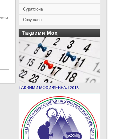
Суратхона
сияи
Созу наво
Тақвими Моҳ
ТАҚВИМИ МОҲИ ФЕВРАЛ 2018