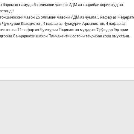
 баромад намуда ба олимони ҷавони ИДМ аз таҷрибаи кории худ ва
останд.”
тоншиносони ҷавон 26 олимони ҷавони ИДМ аз ҷумла 5 нафар аз Федерат
з Ҷумҳурии Қазоқистон, 4 нафар аз Ҷумҳурии Арманистон, 4 нафар аз
истон ва 11 нафар аз Ҷумҳурии Тоҷикистон муддати 7 рӯз дар ёдгории
ёдгории Санҷаршоҳи шаҳри Панҷакенти бостонӣ таҷрибаи корӣ омӯхтанд.