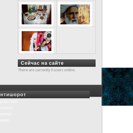
Сейчас на сайте
There are currently 0 users online.
нтишорот
о ва симо
хонаҳо
шрияҳо
ернет