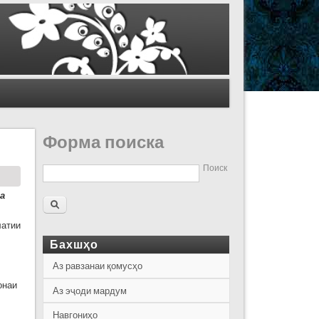
Форма поиска
Поиск
а
латии
Бахшҳо
Аз равзанаи қомусҳо
онаи
Аз эҷоди мардум
Навгониҳо