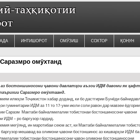
АДА
ИНТИШОРОТ
ОМӮЗИШ
СОХТОР
ҚОНУН
Саразмро омӯхтанд
ҳ
аз
бостоншиносони
ҷ
авони
давлат
ҳ
ои
аъзои
ИДМ
давоми
як
ҳ
афт
таърихии
Саразмро
ом
ӯ
хтаанд
.
мияи илмҳои Тоҷикистон хабар доданд, ки бо дастгирии Бунёди байнидав
ои гуминитарии ИДМ аз 11 то 17-уми июли соли равон дар мавзеи ёдгории
ии Саразм Мактаби байналмилалии тобистонаи бостоншиносони ҷавони
и ИДМ – ро баргузор гардид.
емия мегӯянд, ин маротибаи сеюм аст, ки Мактаби байналмилалии тобист
 баргузор мешавад ва олимони ҷавони бостоншинос аз кишварҳои ИДМ ба
алмилалии тобистонаи бостоншиносони ҷавон олимони бостоншиносони