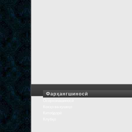
Фарҳангшиносӣ
Осорхонашиносӣ
Кохҳо ва кушкҳо
Китобдорӣ
Клубҳо