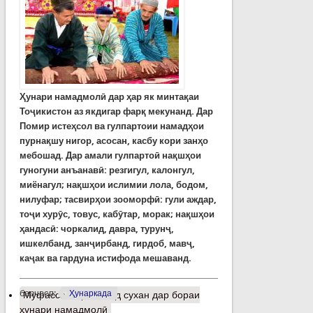
Ҳунари намадмолӣ дар ҳар як минтақаи
Тоҷикистон аз якдигар фарқ мекунанд. Дар
Помир истеҳсол ва гулпартоии намадҳои
пурнақшу нигор, асосан, касбу кори занҳо
мебошад. Дар амали гулпартоӣ нақшҳои
гуногуни анъанавӣ: резгигул, калонгул,
миёнагул; нақшҳои ислимии лола, бодом,
нилуфар; тасвирҳои зооморфӣ: гули аждар,
тоҷи хурӯс, товус, кабӯтар, морак; нақшҳои
ҳандасӣ: чоркалид, давра, турунҷ,
ишкелбанд, занҷирбанд, гирдоб, мавҷ,
каҷак ва гардуна истифода мешаванд.
барчасп:
Ҳунаркада
Муфассалтар
о Чанд сухан дар бораи
ҳунари намадмолӣ