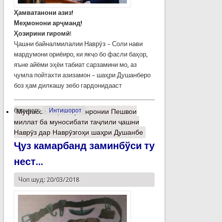
Ҳамватанони азиз!
Меҳмонони арҷманд!
Ҳозирини гиромӣ
!
Ҷашни байналмилалии Наврӯз – Соли нави
мардумони ориёиро, ки якҷо бо фасли баҳор,
яъне айёми эҳёи табиат сарзамини мо, аз
ҷумла пойтахти азизамон – шаҳри Душанберо
боз ҳам дилкашу зебо гардонидааст
барчасп:
Интишорот
Муфассалтар
о Суханронии Пешвои
миллат ба муносибати таҷлили ҷашни
Наврӯз дар Наврӯзгоҳи шаҳри Душанбе
Ҷуз камарбанд заминбўси ту
нест...
Чоп шуд: 20/03/2018