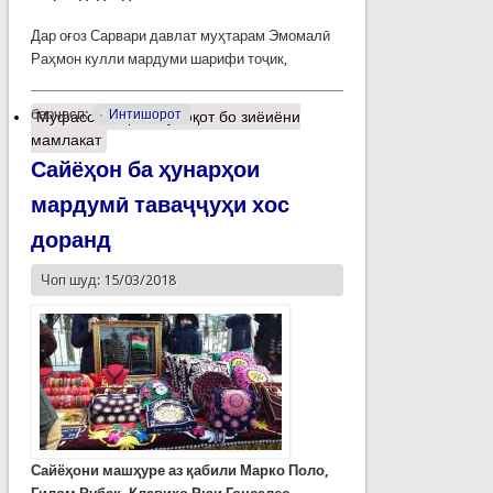
Дар оғоз Сарвари давлат муҳтарам Эмомалӣ
Раҳмон кулли мардуми шарифи тоҷик,
барчасп:
Интишорот
Муфассалтар
о Мулоқот бо зиёиёни
мамлакат
Сайёҳон ба ҳунарҳои
мардумӣ таваҷҷуҳи хос
доранд
Чоп шуд: 15/03/2018
Сайёҳони машҳуре аз қабили Марко Поло,