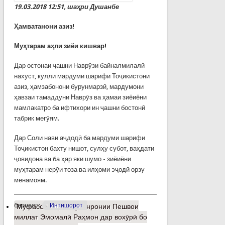
19.03.2018 12:51, шаҳри Душанбе
Ҳамватанони азиз!
Муҳтарам аҳли зиёи кишвар!
Дар остонаи ҷашни Наврӯзи байналмилалӣ
нахуст, кулли мардуми шарифи Тоҷикистони
азиз, ҳамзабонони бурунмарзӣ, мардумони
ҳавзаи тамаддуни Наврӯз ва ҳамаи зиёиёни
мамлакатро ба ифтихори ин ҷашни бостонӣ
табрик мегӯям.
Дар Соли нави аҷдодӣ ба мардуми шарифи
Тоҷикистон бахту нишот, сулҳу субот, ваҳдати
ҷовидона ва ба ҳар яки шумо - зиёиёни
муҳтарам нерӯи тоза ва илҳоми эҷодӣ орзу
менамоям.
барчасп:
Интишорот
Муфассалтар
о Суханронии Пешвои
миллат Эмомалӣ Раҳмон дар вохӯрӣ бо