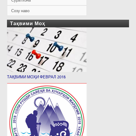
Суратхона
Созу наво
Тақвими Моҳ
ТАҚВИМИ МОҲИ ФЕВРАЛ 2018