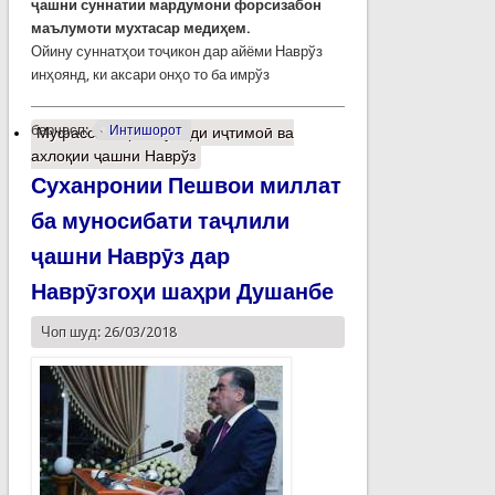
ҷашни суннатии мардумони форсизабон
маълумоти мухтасар медиҳем.
Ойину суннатҳои тоҷикон дар айёми Наврўз
инҳоянд, ки аксари онҳо то ба имрўз
барчасп:
Интишорот
Муфассалтар
о Бунёди иҷтимоӣ ва
ахлоқии ҷашни Наврўз
Суханронии Пешвои миллат
ба муносибати таҷлили
ҷашни Наврӯз дар
Наврӯзгоҳи шаҳри Душанбе
Чоп шуд: 26/03/2018