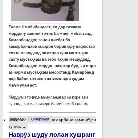
Тасма
ё
миёнбандест
,
ки
дар
гузашта
мардону
занони
тоҷик
ба
миён
мебастанд
.
К
амарбанд
ҳои
занон
нисбат
ба
камарбандҳои
мардон
бориктару
нафистар
сохта
мешуданд
ва
аз
ҳар
гуна
матоъҳои
сахту
мустаҳкам
ва
зебо
таҳия
мешуданд
.
К
амарбанд
ҳои мардон
паҳнтар
буд
,
ки
онро
аз
чарми
мустаҳкам
месохтанд
.
К
амарбанд
дар
байни
тоҷикон
аз
замонҳои
қадим
маъмулан
аст
.
Мардуми тоҷик,маъмулан,агар ба коре азм
кунанд, ҳатман чизеро ба миён мебанданд.
барчасп:
Ҳунаркада
Муфассалтар
о Ҷуз камарбанд заминбўси
ту нест...
Наврӯз шуду лолаи хушранг