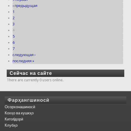
‹ предыдущая
1
2
3
4
5
6
7
следующая ›
последняя »
Сейчас на сайте
There are currently 0 users online.
Фарҳангшиносӣ
Осорхонашиносӣ
Кохҳо ва кушкҳо
Китобдорӣ
Клубҳо