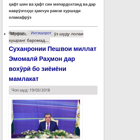
ҳафт шин ва ҳафт син мепардохтанд ва дар
наврӯзгоҳҳо ҳамчун рамзи хуршеди
оламафрӯз
барчасп:
Интишорот
Муфассалтар
о Наврӯз шуду лолаи
хушранг баромад...
Суханронии Пешвои миллат
Эмомалӣ Раҳмон дар
вохӯрӣ бо зиёиёни
мамлакат
Чоп шуд: 19/03/2018