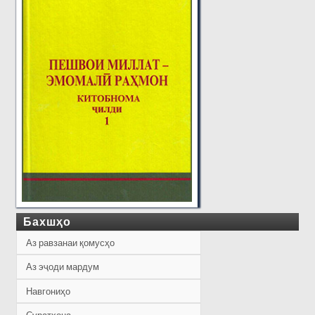
Бахшҳо
Аз равзанаи қомусҳо
Аз эҷоди мардум
Навгониҳо