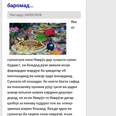
баромад...
Чоп шуд: 20/03/2018
Яке
аз
суннатҳои неки Наврӯз дар гузашта чунин
будааст, ки бомдод рӯзи аввали моҳи
фарвардин мардум ба ҳамдигар об
мепошиданд ва шакар ҳадя мекарданд.
Суннати об пошидан бо нияти бахти сафед
ва покизагиву оромии рӯҳу ҷисм ва ҳадяи
шакар маънои ширин кардани даҳонро
дорад, ки аз ин Наврӯз то Наврӯзи дигар
қалбҳо аз кинаву кудурат пок ва комҳо
ҳамеша ширин бошанд. Баъди адои ин
суннатҳо ба таҳияи хони наврӯзӣ, яъне