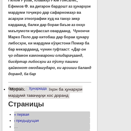
Гилом Рубак, Клавиҳо Рюи Гонсалес,
Ефемов Ф. ва дигарон бардошт аз ҳунарҳои
мардуми тоҷикро дар сафарномаҳо ва
асарҳои этнографии худ на танҳо зикр
кардаанд, балки дар бораи баъзе аз онҳо
маълумоти муфассал овардаанд.
Чунончи
Марко Поло дар китобаш дар бораи ҳунару
либосҳое, ки мардуми кўҳистони Помир ба
бар мекардаанд, чунин гуфтааст: «
Дар он
ҷо одамон камонвар
он
и олидараҷаанд,
бисёртар либосҳои аз пўсту пашми
ҳайвонот омодашударо, ки арзиши баланд
доранд, ба бар
барчасп:
Ҳунаркада
Муфассалтар
о Сайёҳон ба ҳунарҳои
мардумӣ таваҷҷуҳи хос доранд
Страницы
« первая
‹ предыдущая
…