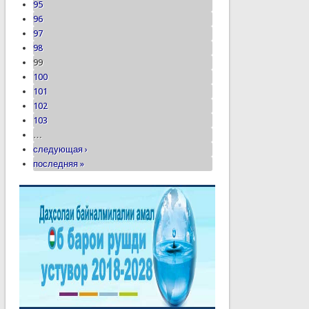
95
96
97
98
99
100
101
102
103
…
следующая ›
последняя »