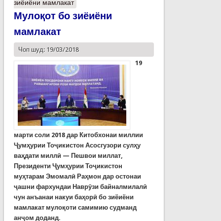
зиёиёни мамлакат
Мулоқот бо зиёиёни
мамлакат
Чоп шуд: 19/03/2018
19
марти соли 2018 дар Китобхонаи миллии
Ҷумҳурии Тоҷикистон Асосгузори сулҳу
ваҳдати миллӣ — Пешвои миллат,
Президенти Ҷумҳурии Тоҷикистон
муҳтарам Эмомалӣ Раҳмон дар остонаи
ҷашни фархундаи Наврӯзи байналмилалӣ
чун анъанаи накуи баҳорӣ бо зиёиёни
мамлакат мулоқоти самимию судманд
анҷом доданд.