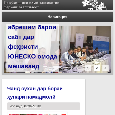
Силсилаи
ёдгориҳои роҳи
Навигация
абрешим барои
сабт дар
феҳристи
ЮНЕСКО омода
мешаванд
1
2
3
Чанд сухан дар бораи
ҳунари намадмолӣ
Чоп шуд: 02/04/2018