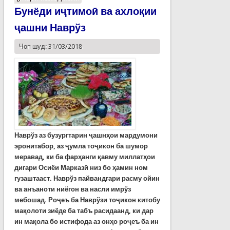
Бунёди иҷтимоӣ ва ахлоқии
ҷашни Наврўз
Чоп шуд: 31/03/2018
Наврўз аз бузургтарин ҷашнҳои мардумони
эронитабор, аз ҷумла тоҷикон ба шумор
меравад, ки ба фарҳанги қавму миллатҳои
дигари Осиёи Марказӣ низ бо ҳамин ном
гузаштааст. Наврўз пайвандгари расму ойин
ва анъаноти ниёгон ва насли имрўз
мебошад. Роҷеъ ба Наврўзи тоҷикон китобу
мақолоти зиёде ба табъ расидаанд, ки дар
ин мақола бо истифода аз онҳо роҷеъ ба ин