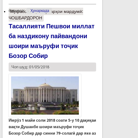
барчасп:
Ҳунаркада
Муфассалтар
о Ҳунарҳои мардумӣ:
ЧОШБАРДОРОН
Тасаллияти Пешвои миллат
ба наздикону пайвандони
шоири маъруфи тоҷик
Бозор Собир
Чоп шуд: 01/05/2018
Имрӯз 1 майи соли 2018 соати 5-у 10 дақиқаи
вақти Душанбе шоири маъруфи тоҷик
Бозор Собир дар синни 79-солагӣ дар яке аз