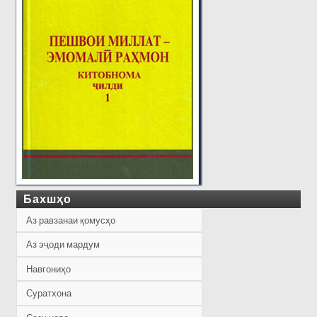
Бахшҳо
Аз равзанаи қомусҳо
Аз эҷоди мардум
Навгониҳо
Суратхона