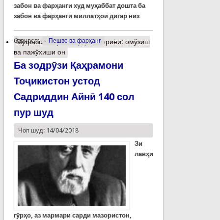
забон ва фарҳанги худ муҳаббат дошта ба
забон ва фарҳанги миллатҳои дигар низ
барчасп:
Пешво ва фарҳанг
Муфассалтар
о Фарҳанги ориёӣ: омўзиш
ва пажўхиши он
Ба зодрӯзи Қаҳрамони
Тоҷикистон устод
Садриддин Айнӣ 140 сол
пур шуд
Чоп шуд: 14/04/2018
Зи
лавҳи
гӯрҳо, аз мармари сарди мазористон,