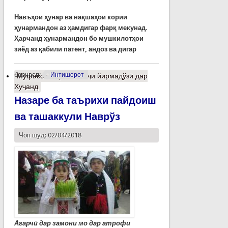
Навъҳои ҳунар ва нақшаҳои кории
ҳунармандон аз ҳамдигар фарқ мекунад.
Ҳарчанд ҳунармандон бо мушкилотҳои
зиёд аз қабили патент, андоз ва дигар
барчасп:
Интишорот
Муфассалтар
о Ривоҷи йирмадўзӣ дар
Хуҷанд
Назаре ба таърихи пайдоиш
ва ташаккули Наврўз
Чоп шуд: 02/04/2018
Агарчӣ дар замони мо дар атрофи