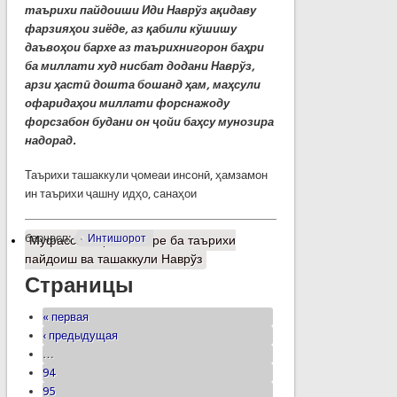
таърихи пайдоиши Иди Наврўз ақидаву
фарзияҳои зиёде, аз қабили кўшишу
даъвоҳои бархе аз таърихнигорон баҳри
ба миллати худ нисбат додани Наврўз,
арзи ҳастӣ дошта бошанд ҳам, маҳсули
офаридаҳои миллати форснажоду
форсзабон будани он ҷойи баҳсу мунозира
надорад.
Таърихи ташаккули ҷомеаи инсонӣ, ҳамзамон
ин таърихи ҷашну идҳо, санаҳои
барчасп:
Интишорот
Муфассалтар
о Назаре ба таърихи
пайдоиш ва ташаккули Наврўз
Страницы
« первая
‹ предыдущая
…
94
95