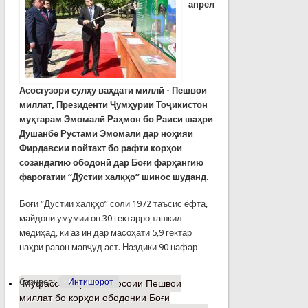
апрел
Асосгузори сулҳу ваҳдати миллӣ - Пешвои
миллат, Президенти Ҷумҳурии Тоҷикистон
муҳтарам Эмомалӣ Раҳмон бо Раиси шаҳри
Душанбе Рустами Эмомалӣ дар ноҳияи
Фирдавсии пойтахт бо рафти корҳои
созандагию ободонӣ дар Боғи фарҳангию
фароғатии “Дӯстии халқҳо” шинос шуданд.
Боғи “Дӯстии халқҳо” соли 1972 таъсис ёфта,
майдони умумии он 30 гектарро ташкил
медиҳад, ки аз ин дар масоҳати 5,9 гектар
наҳри равон мавҷуд аст. Наздики 90 нафар
барчасп:
Интишорот
Муфассалтар
о Шиносоии Пешвои
миллат бо корҳои ободонии Боғи