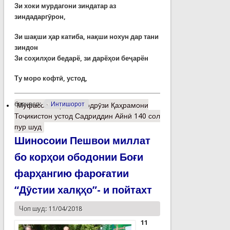
Зи хоки мурдагони зиндатар аз
зиндадаргӯрон,
Зи шақши ҳар катиба, нақши нохун дар тани
зиндон
Зи соҳилҳои бедарё, зи дарёҳои беҷарён
Ту моро кофтӣ, устод,
барчасп:
Интишорот
Муфассалтар
о Ба зодрӯзи Қаҳрамони
Тоҷикистон устод Садриддин Айнӣ 140 сол
пур шуд
Шиносоии Пешвои миллат
бо корҳои ободонии Боғи
фарҳангию фароғатии
“Дӯстии халқҳо”- и пойтахт
Чоп шуд: 11/04/2018
11