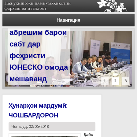
Силсилаи
ёдгориҳои роҳи
Навигация
абрешим барои
сабт дар
феҳристи
ЮНЕСКО омода
мешаванд
1
2
3
Ҳунарҳои мардумӣ:
ЧОШБАРДОРОН
Чоп шуд: 02/05/2018
Қабл