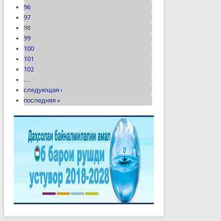
96
97
98
99
100
101
102
…
следующая ›
последняя »