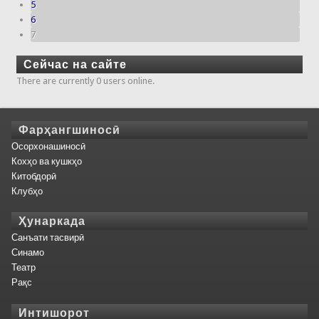
5
6
7
Сейчас на сайте
There are currently 0 users online.
Фарҳангшиносӣ
Осорхонашиносӣ
Кохҳо ва кушкҳо
Китобдорӣ
Клубҳо
Ҳунаркада
Санъати тасвирӣ
Синамо
Театр
Рақс
Интишорот