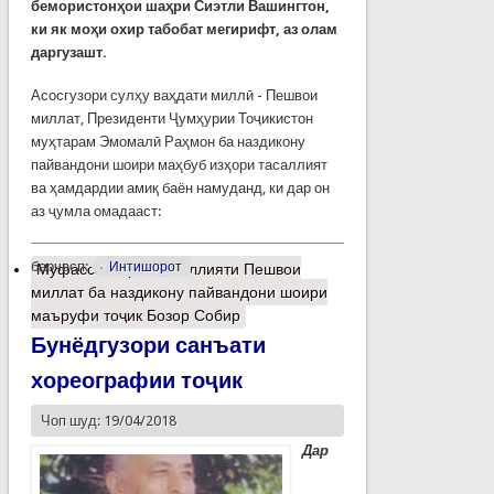
бемористонҳои шаҳри Сиэтли Вашингтон,
ки як моҳи охир табобат мегирифт, аз олам
даргузашт.
Асосгузори сулҳу ваҳдати миллӣ - Пешвои
миллат, Президенти Ҷумҳурии Тоҷикистон
муҳтарам Эмомалӣ Раҳмон ба наздикону
пайвандони шоири маҳбуб изҳори тасаллият
ва ҳамдардии амиқ баён намуданд, ки дар он
аз ҷумла омадааст:
барчасп:
Интишорот
Муфассалтар
о Тасаллияти Пешвои
миллат ба наздикону пайвандони шоири
маъруфи тоҷик Бозор Собир
Бунёдгузори санъати
хореографии тоҷик
Чоп шуд: 19/04/2018
Дар