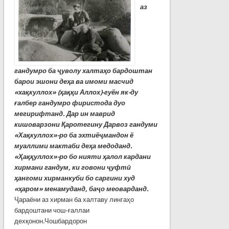
аз
гандумро ба ҷуволу халтаҳо бардоштан
барои эшони деҳа ва имоми масчид
«хақкуллох» (ҳаққи Аллох)-гуён як-ду
ғалбер гандумро фиристода дуо
мегирифтанд.
Дар ин маврид
кишоварзони Қаротегину Дарвоз гандуми
«Хақкуллох»-ро ба эхтиёҷмандон ё
муаллими мактаби деҳа медоданд.
«Ҳаққуллох»-ро бо нияти ҳалол кардани
хирмани гандум, ки говони ҷуфтӣ
ҳангоми хирманкуби бо саргини худ
«ҳаром» менамуданд, баҷо меоварданд.
Ҷараёни аз хирман ба халтаву лингаҳо
бардоштани чош-ғаллаи
дехқонон.Чошбардорон