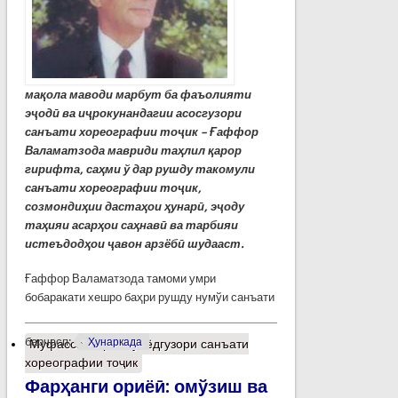
мақола маводи марбут ба фаъолияти
эҷодӣ ва иҷрокунандагии асосгузори
санъати хореографии тоҷик – Ғаффор
Валаматзода мавриди таҳлил қарор
гирифта, саҳми ў дар рушду такомули
санъати хореографии тоҷик,
созмондиҳии дастаҳои ҳунарӣ, эҷоду
таҳияи асарҳои саҳнавӣ ва тарбияи
истеъдодҳои ҷавон арзёбӣ шудааст.
Ғаффор Валаматзода тамоми умри
бобаракати хешро баҳри рушду нумўи санъати
барчасп:
Ҳунаркада
Муфассалтар
о Бунёдгузори санъати
хореографии тоҷик
Фарҳанги ориёӣ: омўзиш ва