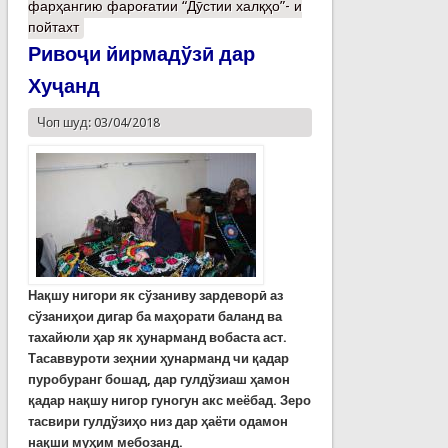
фарҳангию фароғатии “Дӯстии халқҳо”- и
пойтахт
Ривоҷи йирмадўзӣ дар
Хуҷанд
Чоп шуд: 03/04/2018
Нақшу нигори як сўзаниву зардеворӣ аз
сўзаниҳои дигар ба маҳорати баланд ва
тахайюли ҳар як ҳунарманд вобаста аст.
Тасаввуроти зеҳнии ҳунарманд чи қадар
пуробуранг бошад, дар гулдўзиаш ҳамон
қадар нақшу нигор гуногун акс меёбад. Зеро
тасвири гулдўзиҳо низ дар ҳаёти одамон
нақши муҳим мебозанд.