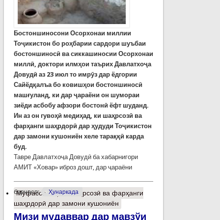
Бостоншиносони Осорхонаи миллии
Тоҷикистон бо роҳбарии сардори шуъбаи
бостоншиносӣ ва сиккашиносии Осорхонаи
миллӣ, доктори илмҳои таърих Давлатхоҷа
Довудӣ аз 23 июл то имрӯз дар ёдгории
Сайёдқалъа бо ковишҳои бостоншиносӣ
машғуланд, ки дар ҷараёни он шумораи
зиёди асбобу афзори бостонӣ ёфт шуданд.
Ин аз он гувоҳӣ медиҳад, ки шаҳрсозӣ ва
фарҳанги шаҳрдорӣ дар ҳудуди Тоҷикистон
дар замони кушониён хеле тараққӣ карда
буд.
Тавре Давлатхоҷа Довудӣ ба хабарнигори
АМИТ «Ховар» иброз дошт, дар ҷараёни
барчасп:
Ҳунаркада
Муфассалтар
о Шаҳрсозӣ ва фарҳанги
шаҳрдорӣ дар замони кушониён
Мизи мудаввар дар мавзўи