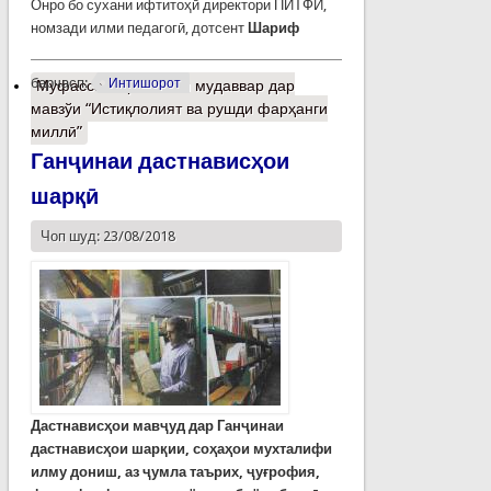
Онро бо сухани ифтитоҳӣ директори ПИТФИ,
номзади илми педагогӣ, дотсент
Шариф
барчасп:
Интишорот
Муфассалтар
о Мизи мудаввар дар
мавзўи “Истиқлолият ва рушди фарҳанги
миллӣ”
Ганҷинаи дастнависҳои
шарқӣ
Чоп шуд: 23/08/2018
Дастнависҳои мавҷуд дар Ганҷинаи
дастнависҳои шарқии, соҳаҳои мухталифи
илму дониш, аз ҷумла таърих, ҷуғрофия,