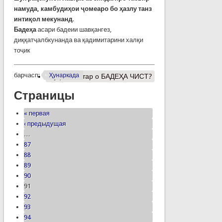
намуда, камбудиҳои ҷомеаро бо ҳазлу танз
интиқол мекунанд.
Бадеҳа
асари бадеии шавқангез,
диққатҷалбкунанда ва қадимитарини халқи
тоҷик
барчасп:
Ҳунаркада
Муфассалтар
о БАДЕҲА ЧИСТ?
Страницы
« первая
‹ предыдущая
…
87
88
89
90
91
92
93
94