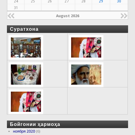
24
25
26
27
28
29
30
31
August 2026
Суратхона
Бойгонии ҳармоҳа
ноября 2020
(6)