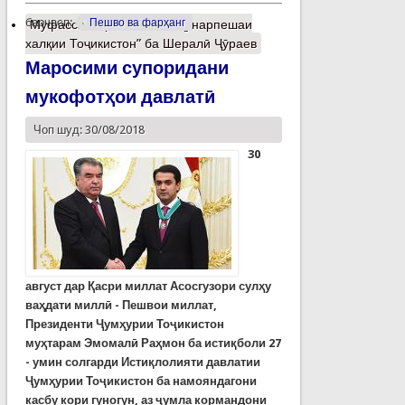
барчасп:
Пешво ва фарҳанг
Муфассалтар
о Унвони “Ҳунарпешаи
халқии Тоҷикистон” ба Шералӣ Ҷӯраев
Маросими супоридани
мукофотҳои давлатӣ
Чоп шуд: 30/08/2018
30
август дар Қасри миллат Асосгузори сулҳу
ваҳдати миллӣ - Пешвои миллат,
Президенти Ҷумҳурии Тоҷикистон
муҳтарам Эмомалӣ Раҳмон ба истиқболи 27
- умин солгарди Истиқлолияти давлатии
Ҷумҳурии Тоҷикистон ба намояндагони
касбу кори гуногун, аз ҷумла кормандони