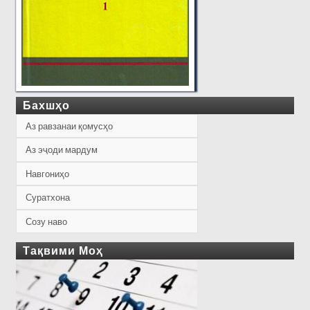
Бахшҳо
Аз равзанаи қомусҳо
Аз эҷоди мардум
Навгониҳо
Суратхона
Созу наво
Тақвими Моҳ