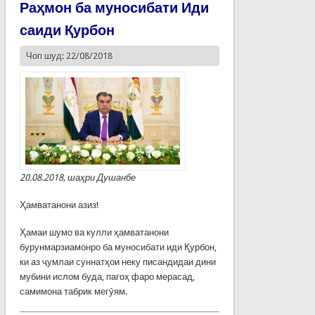
Раҳмон ба муносибати Иди
саиди Қурбон
Чоп шуд: 22/08/2018
20.08.2018, шаҳри Душанбе
Ҳамватанони азиз!
Ҳамаи шумо ва кулли ҳамватанони
бурунмарзиамонро ба муносибати иди Қурбон,
ки аз ҷумлаи суннатҳои неку писандидаи дини
мубини ислом буда, пагоҳ фаро мерасад,
самимона табрик мегӯям.