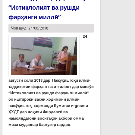
“Истиқлолият ва рушди
фарҳанги миллӣ”
Чоп шуд: 24/08/2018
24
августи соли 2018 дар Пажўҳишгоҳи илмӣ-
тадқиқотии фарҳанг ва иттилоот дар мавзўи
“Истиқлолият ва рушди фарҳанги миллӣ”
бо иштироки васеи ходимони илмии
пажўҳишгоҳ, корманди Кумитаи иҷроияи
ҲХДТ дар ноҳияи Фирдавсӣ ва
намояндагони воситаҳои ахбори омма
мизи мудаввар баргузор гардид.