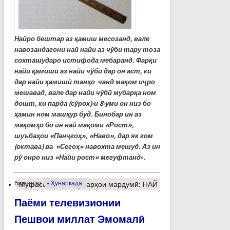
Найро бештар аз қамиш месозанд, вале
навозандагони най найи аз чўби тару тоза
сохташударо истифода мебаранд. Фарқи
найи қамишӣ аз найи чўбӣ дар он аст, ки
дар найи қамишӣ танҳо чанд мақом иҷро
мешавад, вале дар найи чўбӣ мубарқа ном
дошт, ки парда (сўрох)-и 8-уми он низ бо
ҳамин ном машҳур буд. Бинобар ин аз
мақомҳо бо ин най мақоми «Рост»,
шуъбаҳои «Панҷгоҳ», «Наво», дар як гом
(октава) ва «Сегоҳ» навохта мешуд. Аз ин
рў онро низ «Найи рост» мегуфтанд
».
барчасп:
Ҳунаркада
Муфассалтар
о Ҳунарҳои мардумӣ: НАЙ
Паёми телевизионии
Пешвои миллат Эмомалӣ