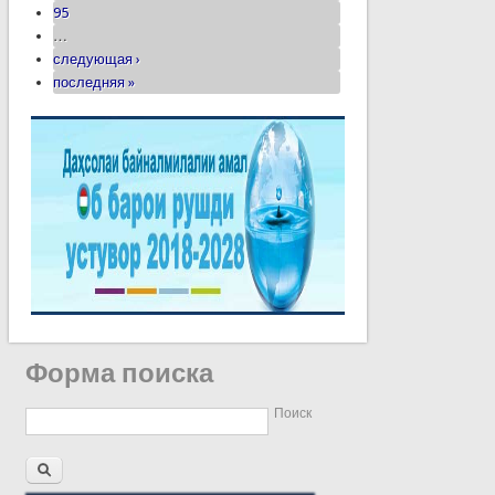
95
…
следующая ›
последняя »
Форма поиска
Поиск