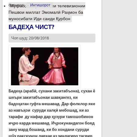
барчасп:
Интишорот
Муфассалтар
о Паёми телевизионии
Пешвои миллат Эмомалӣ Раҳмон ба
муносибати Иди саиди Қурбон
БАДЕҲА ЧИСТ?
Чоп шуд: 20/08/2018
Бадеҳа (арабӣ, сухани закитабъона), сухан ё
шеъри закитабъонаи шавқангез, ки
бадоҳатан гуфта мешавад. Дар фолклор яке
аз навъҳои суруди халқӣ мебошад, ки аз
тарафи ду нафар дар ҳузури тамошобинон
иҷро карда мешавад. Иҷрокунандагон бояд
зану
мард
бошанд, ки бо хондани суруди
шўх рақскунон лавҳае аз зиндагиро тасвир