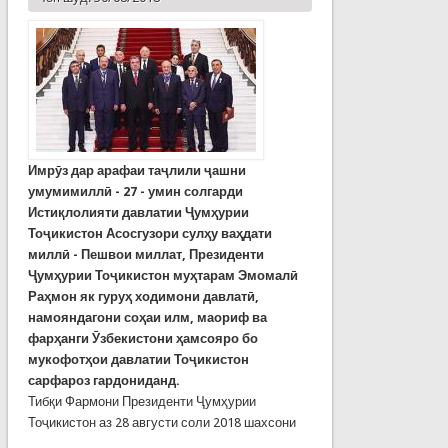
Имрӯз дар арафаи таҷлили ҷашни
умумимиллӣ - 27 - умин солгарди
Истиқлолияти давлатии Ҷумҳурии
Тоҷикистон Асосгузори сулҳу ваҳдати
миллӣ - Пешвои миллат, Президенти
Ҷумҳурии Тоҷикистон муҳтарам Эмомалӣ
Раҳмон як гуруҳ ходимони давлатӣ,
намояндагони соҳаи илм, маориф ва
фарҳанги Ӯзбекистони ҳамсояро бо
мукофотҳои давлатии Тоҷикистон
сарфароз гардониданд.
Тибқи Фармони Президенти Ҷумҳурии
Тоҷикистон аз 28 августи соли 2018 шахсони