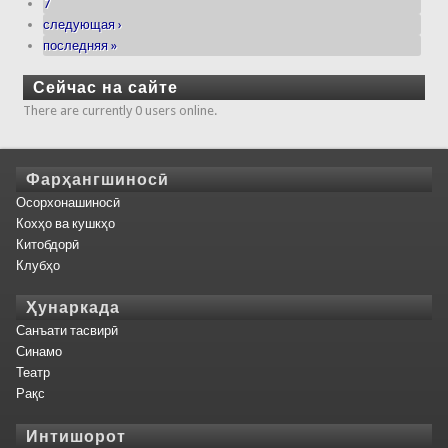
7
следующая ›
последняя »
Сейчас на сайте
There are currently 0 users online.
Фарҳангшиносӣ
Осорхонашиносӣ
Кохҳо ва кушкҳо
Китобдорӣ
Клубҳо
Ҳунаркада
Санъати тасвирӣ
Синамо
Театр
Рақс
Интишорот