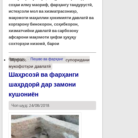
соҳаи илму маориф, фарҳангу тандурустӣ,
истеҳсоли мол ва хизматрасониҳо,
мақомоти маҳаллии ҳокимияти давлатӣ ва
коргарону бинокорон, соҳибкорон,
хизматчиёни давлатӣ ва сарбозону
афсарони мақомоти ҳифзи ҳуқуқу
сохторҳои низомӣ, барои
барчасп:
Пешво ва фарҳанг
Муфассалтар
о Маросими супоридани
мукофотҳои давлатӣ
Шаҳрсозӣ ва фарҳанги
шаҳрдорӣ дар замони
кушониён
Чоп шуд: 24/08/2018