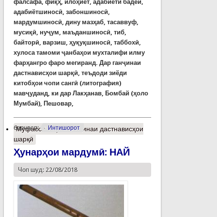
фалсафа, фиқҳ, илоҳиёт, адабиёти бадеӣ,
адабиётшиносӣ, забоншиносӣ,
мардумшиносӣ, дину мазҳаб, тасаввуф,
мусиқӣ, нуҷум, маъданшиносӣ, тиб,
байторӣ, варзиш, ҳуқуқшиносӣ, таббохӣ,
хулоса тамоми ҷанбаҳои мухталифи илму
фарҳангро фаро мегиранд. Дар ганҷинаи
дастнависҳои шарқӣ, теъдоди зиёди
китобҳои чопи сангӣ (литография)
мавҷуданд, ки дар Лакҳанав, Бомбай (ҳоло
Мумбай), Пешовар,
барчасп:
Интишорот
Муфассалтар
о Ганҷинаи дастнависҳои
шарқӣ
Ҳунарҳои мардумӣ: НАЙ
Чоп шуд: 22/08/2018