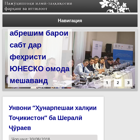
Силсилаи
ёдгориҳои роҳи
Навигация
абрешим барои
сабт дар
феҳристи
ЮНЕСКО омода
мешаванд
1
2
3
Унвони “Ҳунарпешаи халқии
Тоҷикистон” ба Шералӣ
Ҷӯраев
Чоп шуд: 30/08/2018