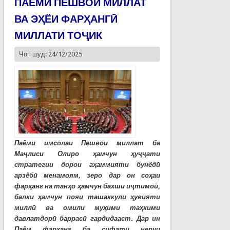
ПАЁМИ ПЕШВОИ МИЛЛАТ
ВА ЭҲЁИ ФАРҲАНГӢ
МИЛЛАТИ ТОҶИК
Чоп шуд: 24/12/2025
Паёми имсолаи Пешвои миллат ба
Маҷлиси Олиро ҳамчун ҳуҷҷати
стратегии дорои аҳаммияти бунёдӣ
арзёбӣ менамоям, зеро дар он соҳаи
фарҳанг на танҳо ҳамчун бахши иҷтимоӣ,
балки ҳамчун пояи ташаккули ҳувияти
миллӣ ва омили муҳими таҳкими
давлатдорӣ баррасӣ гардидааст. Дар ин
Паём фарҳанг ба сифати неруи