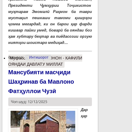
Президенти Ҷумҳурии Тоҷикистон
муҳтарам Эмомалӣ Раҳмон ба таври
мустақил пешкаши тамоми қишрҳои
ҷомеа мегардад, ки он барои ҳар фарди
кишвар пайки умед, боварӣ ба ояндаи боз
ҳам хубтару беҳтар ва пиёдасозии орзую
ниятҳои шоистаро медиҳад...
барчасп:
Интишорот
Муфассалтар
о ҶАВОНОН - КАФИЛИ
ОЯНДАИ ДАВЛАТУ МИЛЛАТ
Мансубияти масҷиди
Шаҳринав ба Мавлоно
Фатҳуллои Чузӣ
Чоп шуд: 12/12/2025
Дар
ҳар