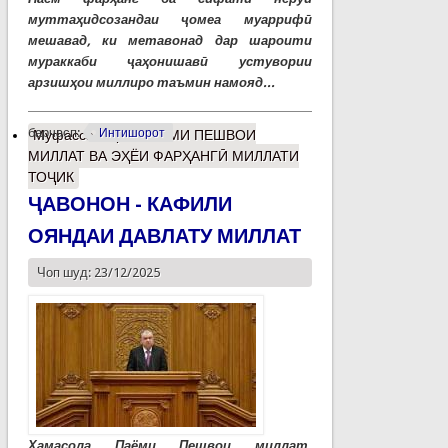
муттаҳидсозандаи ҷомеа муаррифӣ
мешавад, ки метавонад дар шароити
мураккаби ҷаҳонишавӣ устувории
арзишҳои миллиро таъмин намояд...
барчасп:
Интишорот
Муфассалтар
о ПАЁМИ ПЕШВОИ
МИЛЛАТ ВА ЭҲЁИ ФАРҲАНГӢ МИЛЛАТИ
ТОҶИК
ҶАВОНОН - КАФИЛИ
ОЯНДАИ ДАВЛАТУ МИЛЛАТ
Чоп шуд: 23/12/2025
Ҳамасола Паёми Пешвои миллат,