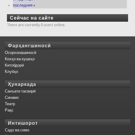
последняя »
Сейчас на сайте
There are currently 0 users online.
Фарҳангшиносӣ
Осорхонашиносӣ
Кохҳо ва кушкҳо
Китобдорӣ
Клубҳо
Ҳунаркада
Санъати тасвирӣ
Синамо
Театр
Рақс
Интишорот
Садо ва симо