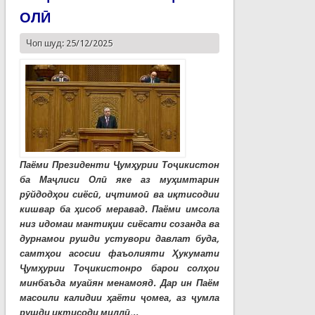
ОЛӢ
Чоп шуд: 25/12/2025
Паёми Президенти Ҷумҳурии Тоҷикистон
ба Маҷлиси Олӣ яке аз муҳимтарин
рӯйдодҳои сиёсӣ, иҷтимоӣ ва иқтисодии
кишвар ба ҳисоб меравад. Паёми имсола
низ идомаи мантиқии сиёсати созанда ва
дурнамои рушди устувори давлат буда,
самтҳои асосии фаъолияти Ҳукумати
Ҷумҳурии Тоҷикистонро барои солҳои
минбаъда муайян менамояд. Дар ин Паём
масоили калидии ҳаёти ҷомеа, аз ҷумла
рушди иқтисоди миллӣ,..