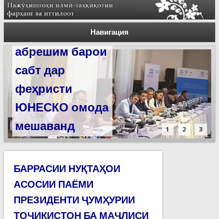
Силсилаи
ёдгориҳои роҳи
Навигация
абрешим барои
сабт дар
феҳристи
ЮНЕСКО омода
мешаванд
1
2
3
БАРРАСИИ НУҚТАҲОИ
АСОСИИ ПАЁМИ
ПРЕЗИДЕНТИ ҶУМҲУРИИ
ТОҶИКИСТОН БА МАҶЛИСИ