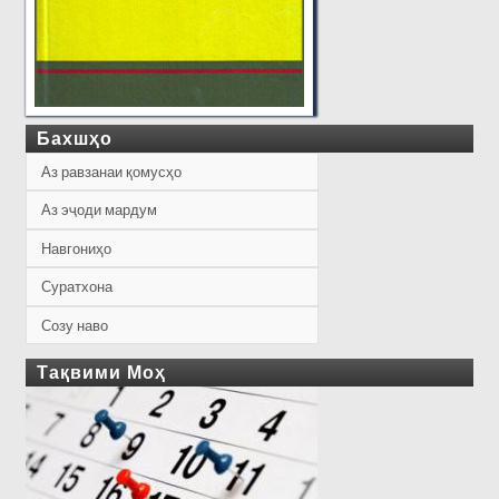
Бахшҳо
Аз равзанаи қомусҳо
Аз эҷоди мардум
Навгониҳо
Суратхона
Созу наво
Тақвими Моҳ