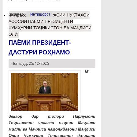
барчасп:
Интишорот
Муфассалтар
о БАРРАСИИ НУҚТАҲОИ
АСОСИИ ПАЁМИ ПРЕЗИДЕНТИ
ҶУМҲУРИИ ТОҶИКИСТОН БА МАҶЛИСИ
ОЛӢ
ПАЁМИ ПРЕЗИДЕНТ-
ДАСТУРИ РОҲНАМО
Чоп шуд: 25/12/2025
16
декабр дар толори Парлумони
Тоҷикистон ҷаласаи якҷояи Маҷлиси
миллӣ ва Маҷлиси намояндагони Маҷлиси
Олии Ҷумҳурии Тоҷикистон даъвати