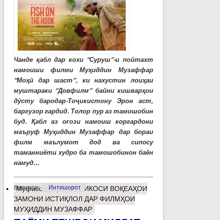
Чанде қабл дар кохи “Суруш”-и пойтахт
намоиши филми Муҳиддин Музаффар
“Моҳӣ дар шаст”, ки нахустин лоиҳаи
муштараки “Довфилм” байни кишварҳои
дӯсту бародар-Тоҷикистону Эрон аст,
баргузор гардид. Толор пур аз тамошобин
буд. Қабл аз оғози намоиш коргардони
маъруф Муҳиддин Музаффар дар бораи
филм маълумот дод ва сипосу
таманниёти худро ба тамошобинон баён
намуд...
барчасп:
Интишорот
Муфассалтар
о ИНЪИКОСИ ВОҚЕАҲОИ
ЗАМОНИ ИСТИҚЛОЛ ДАР ФИЛМҲОИ
МУҲИДДИН МУЗАФФАР