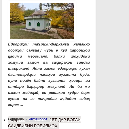
Ёдгориҳои таърихӣ-фарҳангӣ натанҳо
осорҳои сангиву чӯбӣ ё худ харобиҳои
қадимӣ мебошанд, балки шоҳидони
хомӯши замон ва саҳифаҳои зиндаи
таъриханд. Айни замон ёдгориҳои куҳан
дастовардҳои наслҳои гузашта буда,
пули ноаён байни гузашта, ҳозира ва
ояндаро барқарор мекунанд. Ин ба мо
имкон медиҳад, ки решаҳои худро дарк
кунем ва аз таҷрибаи аҷдодон сабақ
гирем...
барчасп:
Интишорот
Муфассалтар
о РИВОЯТ ДАР БОРАИ
САИДБИБИИ РОБИЯМОҲ