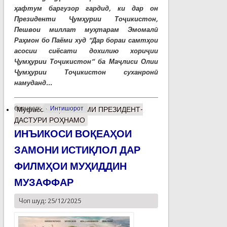
ҳафтум баргузор гардид, ки дар он
Президенти Ҷумҳурии Тоҷикистон,
Пешвои миллат муҳтарам Эмомалӣ
Раҳмон бо Паёми худ “Дар бораи самтҳои
асосии сиёсати дохилию хориҷии
Ҷумҳурии Тоҷикистон” ба Маҷлиси Олии
Ҷумҳурии Тоҷикистон суханронӣ
намуданд...
барчасп:
Интишорот
Муфассалтар
о ПАЁМИ ПРЕЗИДЕНТ-
ДАСТУРИ РОҲНАМО
ИНЪИКОСИ ВОҚЕАҲОИ
ЗАМОНИ ИСТИҚЛОЛ ДАР
ФИЛМҲОИ МУҲИДДИН
МУЗАФФАР
Чоп шуд: 25/12/2025