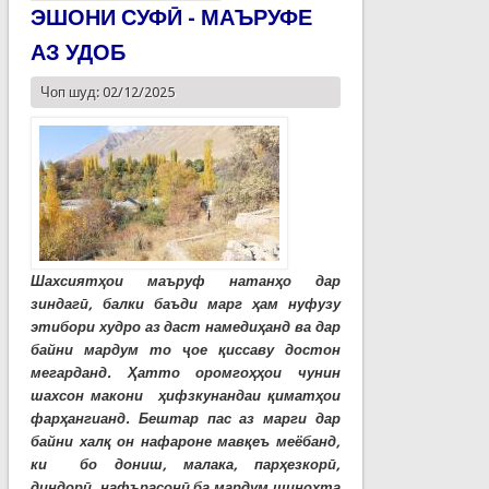
ЭШОНИ СУФӢ - МАЪРУФЕ
АЗ УДОБ
Чоп шуд: 02/12/2025
Шахсиятҳои маъруф натанҳо дар
зиндагӣ, балки баъди марг ҳам нуфузу
этибори худро аз даст намедиҳанд ва дар
байни мардум то ҷое қиссаву достон
мегарданд. Ҳатто оромгоҳҳои чунин
шахсон макони ҳифзкунандаи қиматҳои
фарҳангианд. Бештар пас аз марги дар
байни халқ он нафароне мавқеъ меёбанд,
ки бо дониш, малака, парҳезкорӣ,
диндорӣ, нафърасонӣ ба мардум шинохта