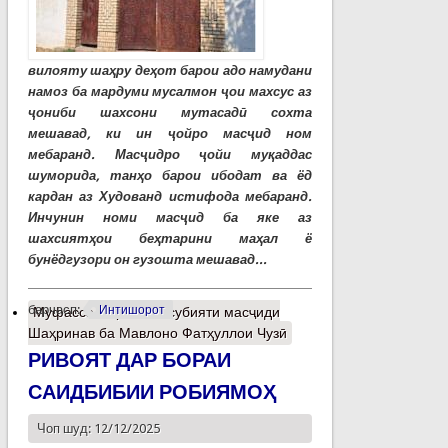
вилояту шаҳру деҳот барои адо намудани
намоз ба мардуми мусалмон ҷои махсус аз
ҷониби шахсони мутасадӣ сохта
мешавад, ки ин ҷойро масҷид ном
мебаранд. Масҷидро ҷойи муқаддас
шуморида, танҳо барои ибодат ва ёд
кардан аз Худованд истифода мебаранд.
Инчунин номи масҷид ба яке аз
шахсиятҳои беҳтарини маҳал ё
бунёдгузори он гузошта мешавад...
барчасп:
Интишорот
Муфассалтар
о Мансубияти масҷиди
Шаҳринав ба Мавлоно Фатҳуллои Чузӣ
РИВОЯТ ДАР БОРАИ
САИДБИБИИ РОБИЯМОҲ
Чоп шуд: 12/12/2025