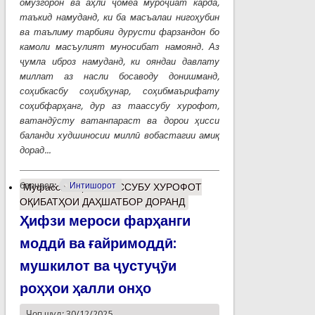
омӯзгорон ва аҳли ҷомеа муроҷиат карда,
таъкид намуданд, ки ба масъалаи нигоҳубин
ва таълиму тарбияи дурусти фарзандон бо
камоли масъулият муносибат намоянд. Аз
ҷумла иброз намуданд, ки ояндаи давлату
миллат аз насли босаводу донишманд,
соҳибкасбу соҳибҳунар, соҳибмаърифату
соҳибфарҳанг, дур аз таассубу хурофот,
ватандӯсту ватанпараст ва дорои ҳисси
баланди худшиносии миллӣ вобастагии амиқ
дорад...
барчасп:
Интишорот
Муфассалтар
о ТААССУБУ ХУРОФОТ
ОҚИБАТҲОИ ДАҲШАТБОР ДОРАНД
Ҳифзи мероси фарҳанги
моддӣ ва ғайримоддӣ:
мушкилот ва ҷустуҷӯи
роҳҳои ҳалли онҳо
Чоп шуд: 30/12/2025