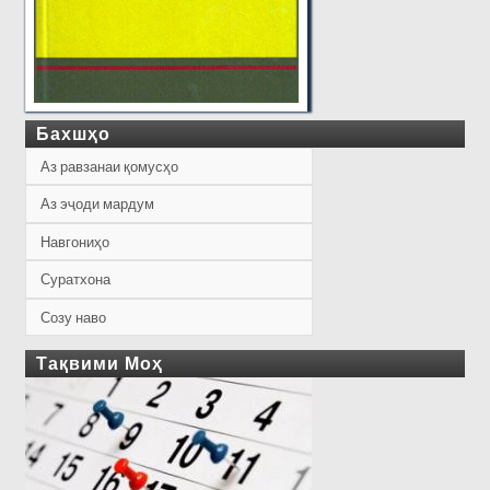
Бахшҳо
Аз равзанаи қомусҳо
Аз эҷоди мардум
Навгониҳо
Суратхона
Созу наво
Тақвими Моҳ