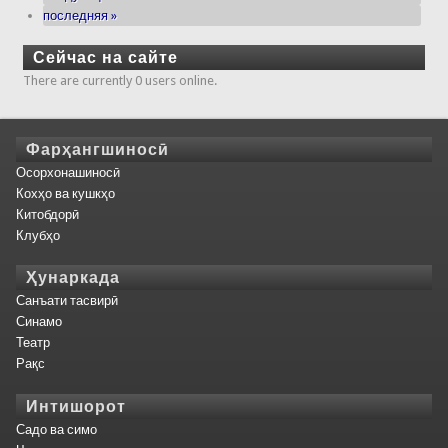
последняя »
Сейчас на сайте
There are currently 0 users online.
Фарҳангшиносӣ
Осорхонашиносӣ
Кохҳо ва кушкҳо
Китобдорӣ
Клубҳо
Ҳунаркада
Санъати тасвирӣ
Синамо
Театр
Рақс
Интишорот
Садо ва симо