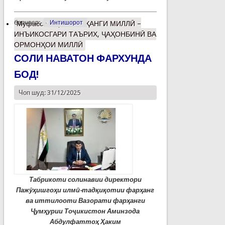
барчасп:
Интишорот
Муфассалтар
о ФАРҲАНГИ МИЛЛӢ –
ИНЪИКОСГАРИ ТАЪРИХ, ҶАҲОНБИНӢ ВА
ОРМОНҲОИ МИЛЛӢ
СОЛИ НАВАТОН ФАРХУНДА
БОД!
Чоп шуд: 31/12/2025
Табрикоти солинавии директори
Пажӯҳишгоҳи илмӣ-тадқиқотии фарҳанг
ва иттилооти Вазорати фарҳанги
Ҷумҳурии Тоҷикистон Аминзода
Абдулфаттоҳ Ҳаким