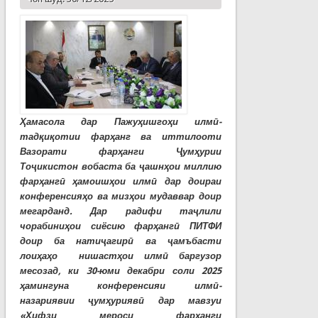
Ҳамасола дар Пажуҳишгоҳи илмӣ-
тадқиқотии фарҳанг ва иттилооти
Вазорати фарҳанги Ҷумҳурии
Тоҷикистон вобаста ба ҷашнҳои миллию
фарҳангӣ ҳамоишҳои илмӣ дар доираи
конференсияҳо ва мизҳои мудаввар доир
мегарданд. Дар радифи таҷлили
чорабиниҳои сиёсию фарҳангӣ ПИТФИ
доир ба натиҷагирӣ ва ҷамъбасти
лоиҳаҳо нишастҳои илмӣ баргузор
месозад, ки 30-юми декабри соли 2025
ҳамингуна конференсияи илмӣ-
назариявии ҷумҳуриявӣ дар мавзуи
«Ҳифзи мероси фарҳанги