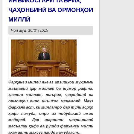
ИНЪИКОСГАРИ ТАЪРИХ,
ҶАҲОНБИНӢ ВА ОРМОНҲОИ
МИЛЛӢ
Чоп шуд: 20/01/2026
Фарҳанги миллӣ яке аз арзишҳои муҳимми
маънавии ҳар миллат ба шумор рафта,
ҳастии миллат, таърих, ҷаҳонбинӣ ва
ормонҳои онро инъикос менамояд. Маҳз
фарҳанг аст, ки миллатро дар тӯли асрҳо
ҳифз намуда, онро аз нобудшавӣ эмин
медорад. Дар шароити ҷаҳонишавӣ
масъалаи ҳифз ва рушди фарҳанги миллӣ
аҳамияти махсус пайдо намудааст...