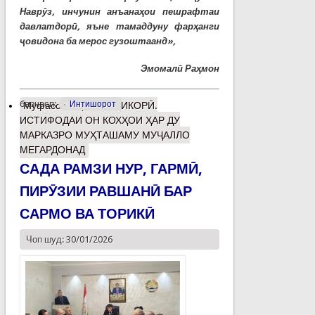
Наврӯз, инчунин анъанаҳои пешрафтаи
давлатдорӣ, яъне тамаддуну фарҳанги
ҷовидона ба мерос гузоштаанд»,
Эмомалӣ Раҳмон
барчасп:
Интишорот
Муфассалтар
о КОШИКОРӢ.
ИСТИФОДАИ ОН КОХҲОИ ҲАР ДУ
МАРКАЗРО МУҲТАШАМУ МУҶАЛЛО
МЕГАРДОНАД
САДА РАМЗИ НУР, ГАРМӢ,
ПИРӮЗИИ РАВШАНӢ БАР
САРМО ВА ТОРИКӢ
Чоп шуд: 30/01/2026