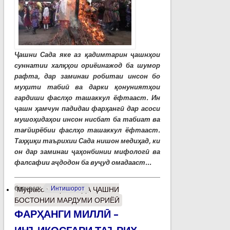
Ҷашни Сада яке аз қадимтарин ҷашнҳои
суннатии халқҳои ориёинажод ба шумор
рафта, дар заминаи робитаи инсон бо
муҳити табиӣ ва дарки қонуниятҳои
гардиши фаслҳо ташаккул ёфтааст. Ин
ҷашн ҳамчун падидаи фарҳангӣ дар асоси
мушоҳидаҳои инсон нисбат ба табиат ва
тағйирёбии фаслҳо ташаккул ёфтааст.
Таҳқиқи таърихии Сада нишон медиҳад, ки
он дар заминаи ҷаҳонбинии мифологӣ ва
фалсафии аҷдодон ба вуҷуд омадааст...
барчасп:
Интишорот
Муфассалтар
о САДА ҶАШНИ
БОСТОНИИ МАРДУМИ ОРИЁӢ
ФАРҲАНГИ МИЛЛӢ –