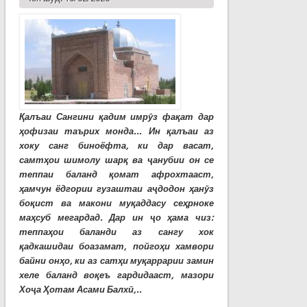
Қалъаи Сангини қадим имрӯз фақат дар
ҳофизаи таърих монда... Ин қалъаи аз
хоку санг биноёфта, ки дар васат,
самтҳои шимолу шарқ ва ҷанубии он се
теппаи баланд қомат афрохтааст,
ҳамчун ёдгории гузаштаи аҷдодон ҳанӯз
боқист ва макони муқаддасу сеҳрноке
маҳсуб мегардад. Дар ин ҷо ҳама чиз:
теппаҳои баланди аз сангу хок
қадкашидаи боазамат, пойгоҳи хамвори
байни онҳо, ки аз сатҳи муқаррарии замин
хеле баланд воқеъ гардидааст, мазори
Хоҷа Ҳотам Асами Балхӣ,..