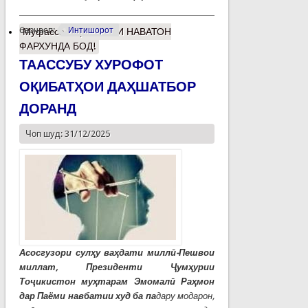
барчасп:
Интишорот
Муфассалтар
о СОЛИ НАВАТОН
ФАРХУНДА БОД!
ТААССУБУ ХУРОФОТ
ОҚИБАТҲОИ ДАҲШАТБОР
ДОРАНД
Чоп шуд: 31/12/2025
Асосгузори сулҳу ваҳдати миллӣ-Пешвои
миллат, Президенти Ҷумҳурии
Тоҷикистон муҳтарам Эмомалӣ Раҳмон
дар Паёми навбатии худ ба па
дару модарон,