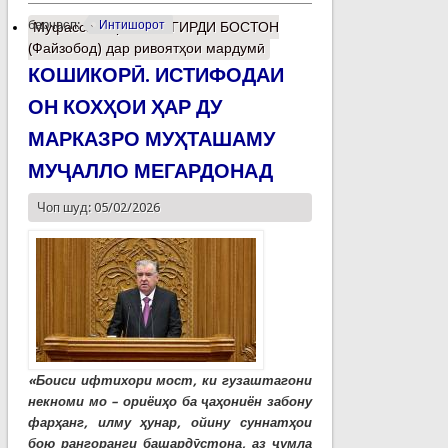
барчасп:
Интишорот
Муфассалтар
о ВАШГИРДИ БОСТОН
(Файзобод) дар ривоятҳои мардумӣ
КОШИКОРӢ. ИСТИФОДАИ
ОН КОХҲОИ ҲАР ДУ
МАРКАЗРО МУҲТАШАМУ
МУҶАЛЛО МЕГАРДОНАД
Чоп шуд: 05/02/2026
«Боиси ифтихори мост, ки гузаштагони
некноми мо – ориёиҳо ба ҷаҳониён забону
фарҳанг, илму ҳунар, ойину суннатҳои
бою рангоранги башардӯстона, аз ҷумла