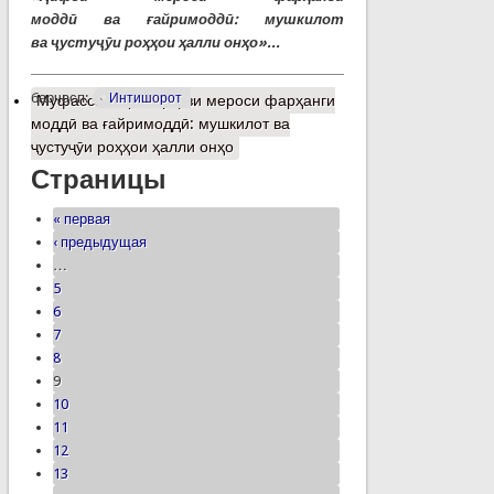
моддӣ ва ғайримоддӣ: мушкилот
ва ҷустуҷӯи роҳҳои ҳалли онҳо»...
барчасп:
Интишорот
Муфассалтар
о Ҳифзи мероси фарҳанги
моддӣ ва ғайримоддӣ: мушкилот ва
ҷустуҷӯи роҳҳои ҳалли онҳо
Страницы
« первая
‹ предыдущая
…
5
6
7
8
9
10
11
12
13