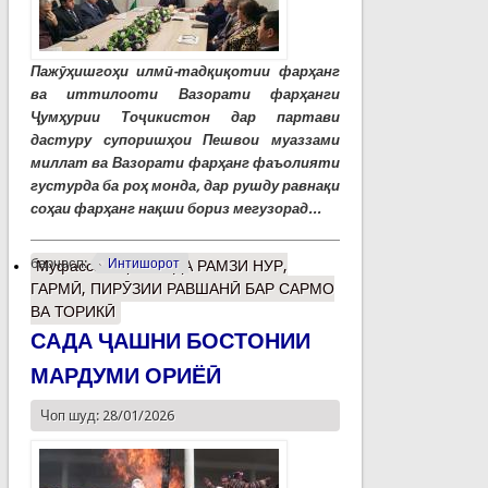
Пажӯҳишгоҳи илмӣ-тадқиқотии фарҳанг
ва иттилооти Вазорати фарҳанги
Ҷумҳурии Тоҷикистон дар партави
дастуру супоришҳои Пешвои муаззами
миллат ва Вазорати фарҳанг фаъолияти
густурда ба роҳ монда, дар рушду равнақи
соҳаи фарҳанг нақши бориз мегузорад...
барчасп:
Интишорот
Муфассалтар
о САДА РАМЗИ НУР,
ГАРМӢ, ПИРӮЗИИ РАВШАНӢ БАР САРМО
ВА ТОРИКӢ
САДА ҶАШНИ БОСТОНИИ
МАРДУМИ ОРИЁӢ
Чоп шуд: 28/01/2026