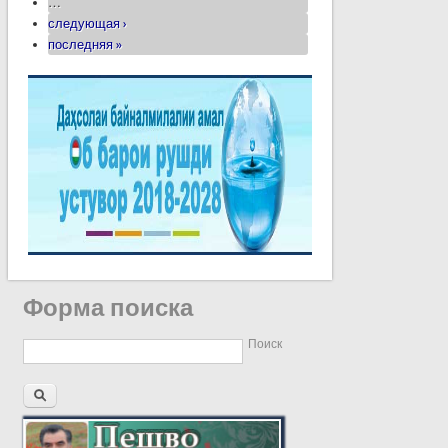
…
следующая ›
последняя »
Форма поиска
Поиск