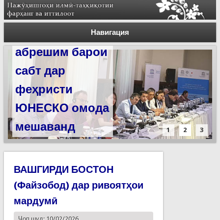
Силсилаи
ёдгориҳои роҳи
Навигация
абрешим барои
сабт дар
феҳристи
ЮНЕСКО омода
мешаванд
1
2
3
ВАШГИРДИ БОСТОН
(Файзобод) дар ривоятҳои
мардумӣ
Чоп шуд: 10/02/2026