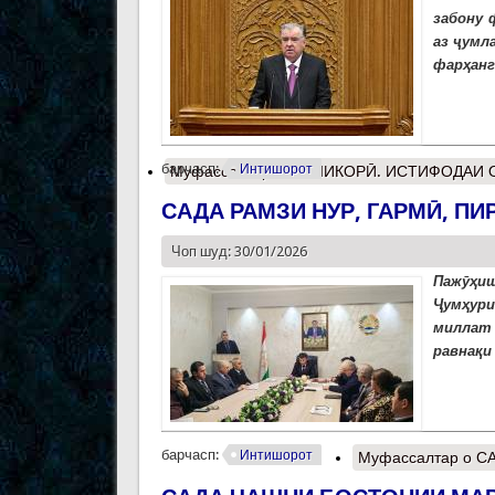
забону 
аз ҷумл
фарҳанг
барчасп:
Интишорот
Муфассалтар
о КОШИКОРӢ. ИСТИФОДАИ 
САДА РАМЗИ НУР, ГАРМӢ, П
Чоп шуд: 30/01/2026
Пажӯҳи
Ҷумҳур
миллат 
равнақи
барчасп:
Интишорот
Муфассалтар
о С