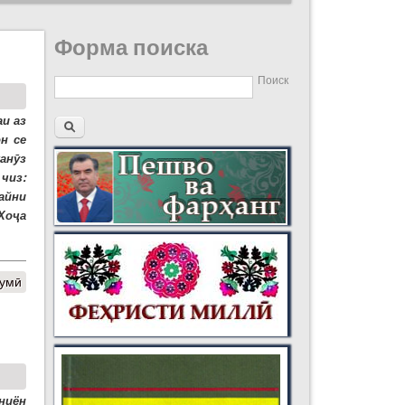
Форма поиска
Поиск
и аз
н се
анӯз
чиз:
айни
 Хоҷа
думӣ
ниён