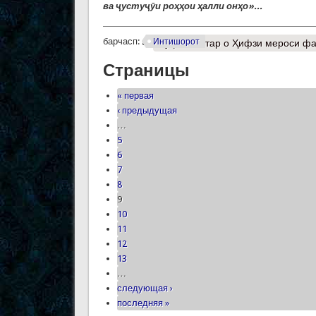
ва ҷустуҷӯи роҳҳои ҳалли онҳо»...
барчасп:
Интишорот
Муфассалтар
о Ҳифзи мероси фар
Страницы
« первая
‹ предыдущая
…
5
6
7
8
9
10
11
12
13
…
следующая ›
последняя »