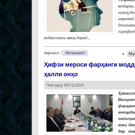
модарон,
нигоҳуб
намоянд
донишман
хурофот
вобастагии амиқ дорад...
барчасп:
Интишорот
Му
Ҳифзи мероси фарҳанги моддӣ
ҳалли онҳо
Чоп шуд: 30/12/2025
Ҳамасо
Вазора
фарҳанг
мегарда
натиҷаг
юми дек
дар ма