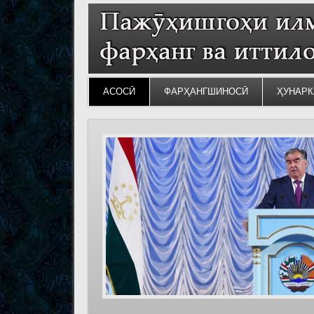
АСОСӢ
ФАРҲАНГШИНОСӢ
ҲУНАРК