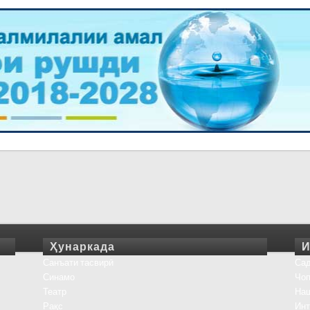
Ҳунаркада
И
Санъати тасвирӣ
Сад
Синамо
Чоп
Театр
На
Рақс
Инт