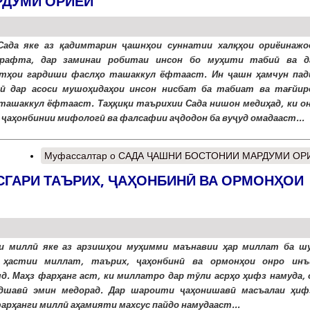
РДУМИ ОРИЁӢ
ада яке аз қадимтарин ҷашнҳои суннатии халқҳои ориёинажо
рафта, дар заминаи робитаи инсон бо муҳити табиӣ ва д
тҳои гардиши фаслҳо ташаккул ёфтааст. Ин ҷашн ҳамчун пад
ӣ дар асоси мушоҳидаҳои инсон нисбат ба табиат ва тағйир
ташаккул ёфтааст. Таҳқиқи таърихии Сада нишон медиҳад, ки он
 ҷаҳонбинии мифологӣ ва фалсафии аҷдодон ба вуҷуд омадааст...
Муфассалтар
о САДА ҶАШНИ БОСТОНИИ МАРДУМИ ОР
СГАРИ ТАЪРИХ, ҶАҲОНБИНӢ ВА ОРМОНҲОИ
и миллӣ яке аз арзишҳои муҳимми маънавии ҳар миллат ба ш
 ҳастии миллат, таърих, ҷаҳонбинӣ ва ормонҳои онро инъ
д. Маҳз фарҳанг аст, ки миллатро дар тӯли асрҳо ҳифз намуда, 
удшавӣ эмин медорад. Дар шароити ҷаҳонишавӣ масъалаи ҳиф
арҳанги миллӣ аҳамияти махсус пайдо намудааст...