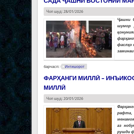
САДА ҶАШНИ БОСТОНИИ МА
Чоп шуд: 28/01/2026
Ҷашни С
шумор 
қонуния
фарҳанг
фаслҳо 
заминаи
барчасп:
Интишорот
ФАРҲАНГИ МИЛЛӢ – ИНЪИКО
МИЛЛӢ
Чоп шуд: 20/01/2026
Фарҳанг
рафта,
менамоя
аз ноб
рушди ф