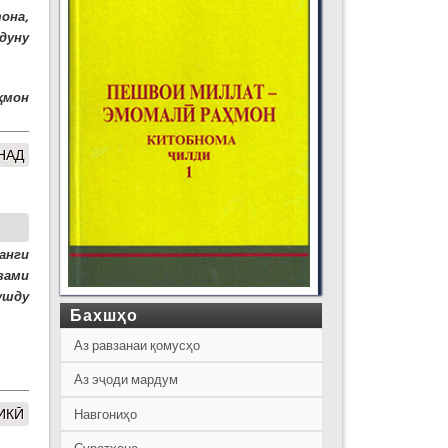
она,
дуну
ҳмон
НАД
анги
зами
ушду
Бахшҳо
Аз равзанаи қомусҳо
Аз эҷоди мардум
ИКӢ
Навгониҳо