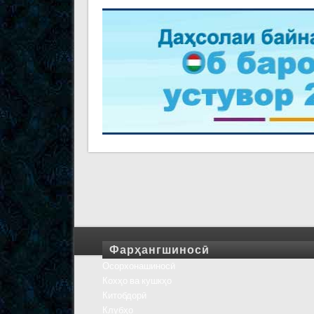
Фарҳангшиносӣ
Осорхонашиносӣ
Кохҳо ва кушкҳо
Китобдорӣ
Клубҳо