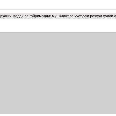
ҳанги моддӣ ва ғайримоддӣ: мушкилот ва ҷустуҷӯи роҳҳои ҳалли 