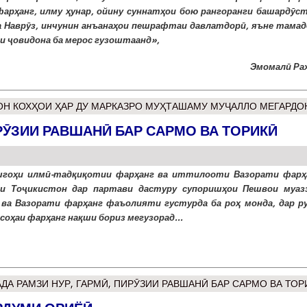
фарҳанг, илму ҳунар, ойину суннатҳои бою рангоранги башардӯст
а Наврӯз, инчунин анъанаҳои пешрафтаи давлатдорӣ, яъне тамад
и ҷовидона ба мерос гузоштаанд»,
Эмомалӣ Ра
ОН КОХҲОИ ҲАР ДУ МАРКАЗРО МУҲТАШАМУ МУҶАЛЛО МЕГАРДО
ИРӮЗИИ РАВШАНӢ БАР САРМО ВА ТОРИКӢ
шгоҳи илмӣ-тадқиқотии фарҳанг ва иттилооти Вазорати фарҳ
ии Тоҷикистон дар партави дастуру супоришҳои Пешвои муаз
ва Вазорати фарҳанг фаъолияти густурда ба роҳ монда, дар р
 соҳаи фарҳанг нақши бориз мегузорад...
АДА РАМЗИ НУР, ГАРМӢ, ПИРӮЗИИ РАВШАНӢ БАР САРМО ВА ТОР