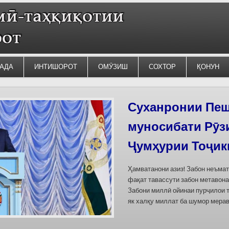
АДА
ИНТИШОРОТ
ОМӮЗИШ
СОХТОР
ҚОНУН
Силсилаи ёдгор
барои сабт дар
омода мешаван
Дар бахшҳои семинар вазъи омо
кишварҳои Осиёи Марказӣ, аз он
минтақавии Фарғона-Сирдарё», к
Тоҷикистон ва Ўзбекистон пешн