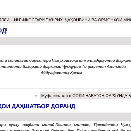
ИЛЛӢ – ИНЪИКОСГАРИ ТАЪРИХ, ҶАҲОНБИНӢ ВА ОРМОНҲОИ МИ
ОД!
оти солинавии директори Пажӯҳишгоҳи илмӣ-тадқиқотии фарҳанг
ттилооти Вазорати фарҳанги Ҷумҳурии Тоҷикистон Аминзода
Абдулфаттоҳ Ҳаким
Муфассалтар
о СОЛИ НАВАТОН ФАРХУНДА Б
ҲОИ ДАҲШАТБОР ДОРАНД
зори сулҳу ваҳдати миллӣ-Пешвои миллат, Президенти Ҷумҳ
стон муҳтарам Эмомалӣ Раҳмон дар Паёми навбатии худ ба п