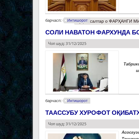
барчасп:
Интишорот
Муфассалтар
о ФАРҲАНГИ М
СОЛИ НАВАТОН ФАРХУНДА Б
Чоп шуд: 31/12/2025
Табрик
и
барчасп:
Интишорот
ТААССУБУ ХУРОФОТ ОҚИБАТ
Чоп шуд: 31/12/2025
Асосгу
Тоҷики