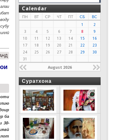
ъалаи
Calendar
сибат
ПН
ВТ
СР
ЧТ
ПТ
СБ
ВС
аводу
1
2
ссубу
3
4
5
6
7
8
9
иллӣ
10
11
12
13
14
15
16
17
18
19
20
21
22
23
24
25
26
27
28
29
30
АНД
31
ҳои
August 2026
Суратхона
ооти
ллию
доир
р ба
 30-
иявӣ
илот