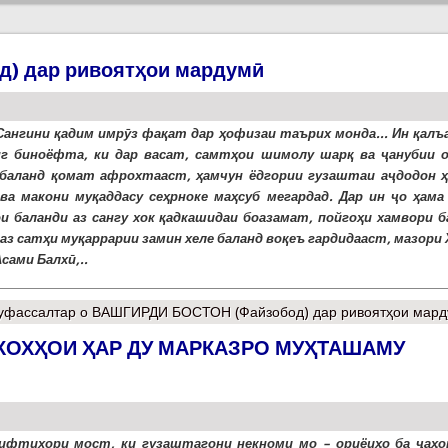
) дар ривоятҳои мардумӣ
Сангини қадим имрӯз фақат дар ҳофизаи таърих монда... Ин қалъа
нг биноёфта, ки дар васат, самтҳои шимолу шарқ ва ҷанубии о
баланд қомат афрохтааст, ҳамчун ёдгории гузаштаи аҷдодон ҳ
ва макони муқаддасу сеҳрноке маҳсуб мегардад. Дар ин ҷо ҳама 
и баланди аз сангу хок қадкашидаи боазамат, пойгоҳи хамвори б
и аз сатҳи муқаррарии замин хеле баланд воқеъ гардидааст, мазори
сами Балхӣ,..
уфассалтар
о ВАШГИРДИ БОСТОН (Файзобод) дар ривоятҳои мар
КОХҲОИ ҲАР ДУ МАРКАЗРО МУҲТАШАМУ
ифтихори мост, ки гузаштагони некноми мо – ориёиҳо ба ҷаҳо