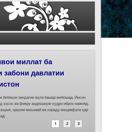
иҳои роҳи абрешим
 феҳристи ЮНЕСКО
д
дасозии ҳуҷҷатҳои номинатсияҳои муштараки
 ҷумла номинатсияи “Роҳи абрешим: гузаргоҳи
и аз ҷониби ҷумҳуриҳои Қазоқистон, Қирғизистон,
иҳод хоҳад шуд
1
2
3