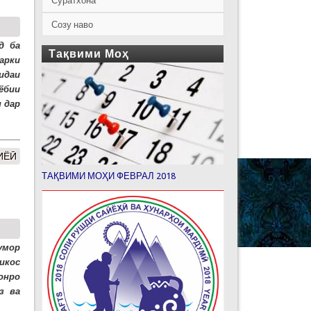
Суратхона
Созу наво
д ба
Тақвими Моҳ
арки
идаи
ёбии
 дар
ИЁӢ
ТАҚВИМИ МОҲИ ФЕВРАЛ 2018
умор
икос
онро
з ва