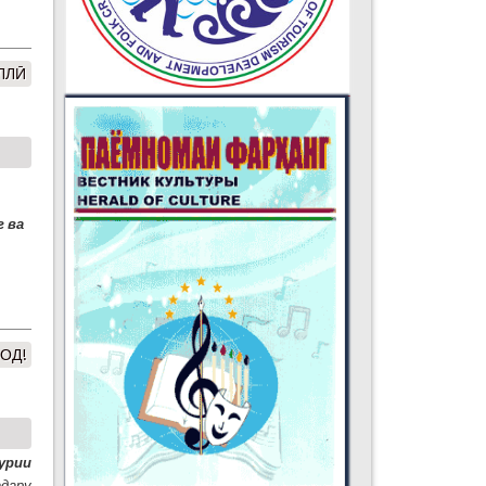
ЛЛӢ
 ва
ОД!
урии
а
дару