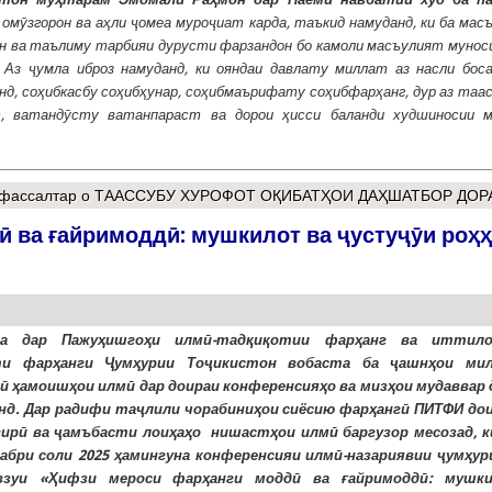
 омӯзгорон ва аҳли ҷомеа муроҷиат карда, таъкид намуданд, ки ба мас
ин ва таълиму тарбияи дурусти фарзандон бо камоли масъулият муно
. Аз ҷумла иброз намуданд, ки ояндаи давлату миллат аз насли бос
д, соҳибкасбу соҳибҳунар, соҳибмаърифату соҳибфарҳанг, дур аз таа
, ватандӯсту ватанпараст ва дорои ҳисси баланди худшиносии м
фассалтар
о ТААССУБУ ХУРОФОТ ОҚИБАТҲОИ ДАҲШАТБОР ДОР
 ва ғайримоддӣ: мушкилот ва ҷустуҷӯи роҳ
ла дар Пажуҳишгоҳи илмӣ-тадқиқотии фарҳанг ва иттил
ти фарҳанги Ҷумҳурии Тоҷикистон вобаста ба ҷашнҳои ми
ӣ ҳамоишҳои илмӣ дар доираи конференсияҳо ва мизҳои мудаввар 
нд. Дар радифи таҷлили чорабиниҳои сиёсию фарҳангӣ ПИТФИ дои
ирӣ ва ҷамъбасти лоиҳаҳо нишастҳои илмӣ баргузор месозад, ки
абри соли 2025 ҳамингуна конференсияи илмӣ-назариявии ҷумҳур
взуи «Ҳифзи мероси фарҳанги моддӣ ва ғайримоддӣ: мушк