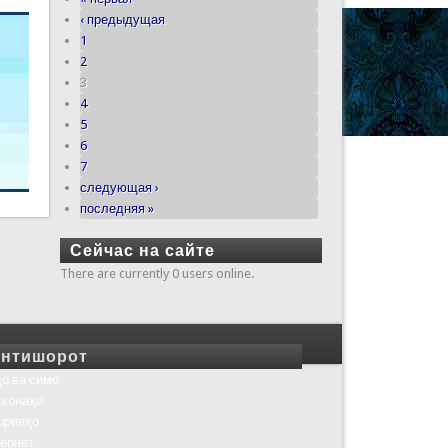
‹ предыдущая
1
2
3
4
5
6
7
следующая ›
последняя »
Сейчас на сайте
There are currently 0 users online.
нтишорот
о ва симо
хонаҳо
шрияҳо
ернет