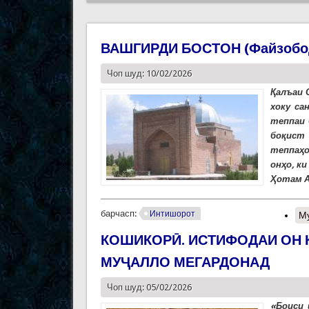
ВАШГИРДИ БОСТОН (Файзобод
Чоп шуд: 10/02/2026
Қалъаи 
хоку са
теппаи 
боқист 
теппаҳо
онҳо, к
Ҳотам А
барчасп:
Интишорот
М
КОШИКОРӢ. ИСТИФОДАИ ОН 
МУҶАЛЛО МЕГАРДОНАД
Чоп шуд: 05/02/2026
«Боиси 