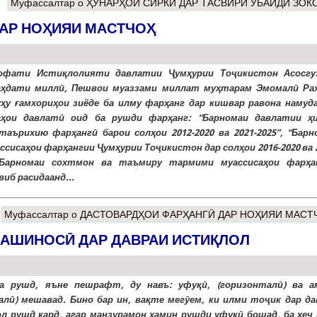
Муфассалтар
о ҲУНАРҲОИ СИРКӢ ДАР ТАСВИРИ УБАЙДИ ЗОК
АР НОҲИЯИ МАСТЧОҲ
офати Истиқлолияти давлатии Ҷумҳурии Тоҷикистон Асосгу
аҳдати миллӣ, Пешвои муаззами миллат муҳтарам Эмомалӣ Ра
ҳу ғамхориҳои зиёде ба илму фарҳанг дар кишвар равона намуда
аҳои давлатӣ оид ба рушди фарҳанг: “Барномаи давлатии ҳ
таърихию фарҳангӣ барои солҳои 2012-2020 ва 2021-2025”, “Барн
ассисаҳои фарҳангии Ҷумҳурии Тоҷикистон дар солҳои 2016-2020 ва 
 “Барномаи сохтмон ва таъмиру тармими муассисаҳои фарҳа
виб расидаанд...
Муфассалтар
о ДАСТОВАРДҲОИ ФАРҲАНГӢ ДАР НОҲИЯИ МАСТ
АШИНОСӢ ДАР ДАВРАИ ИСТИҚЛОЛ
а рушд, яъне пешрафт, ду навъ: уфуқӣ, (горизонталӣ) ва а
алӣ) мешавад. Бино бар ин, вақте мегӯем, ки илми тоҷик дар да
л рушд кард, агар манзурамон ҳамин рушди уфуқӣ бошад, ба ҳеҷ 