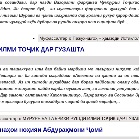
и созандагӣ, дар назди Вазорати фарҳанги Ҷумҳурии Тоҷики
ёфт. Ин даврае буд, ки муассисаҳои фарҳангии ҷумҳурӣ дар 
 низоми Шӯравӣ ва ҷанги шаҳрвандӣ дар ҳолати рукуд қарор дош
мати ҷумҳурӣ эҳёи дубора ва рушди онҳоро пеш гирифта буд...
Муфассалтар
о Пажуҳишгоҳ – ҳамзоди Истиқло
ИЛМИ ТОҶИК ДАР ГУЗАШТА
 ва ташаккули илм дар байни мардуми мо таърихи ниҳоят қа
Решаҳои он ба китоби мақаддаси «Авесто» ва ҳатто аз он пе
ерасад. Аз ин китоби муқаддаас дар бораи пайдоиши оламу ода
коинот маълумот пайдо кардан мумкин аст, ки заминаи устувори 
 Дар замони салтанати Ҳахоманишиҳо, Парфиянҳо ва Сосониён Э
з марказҳои бузурги тамаддуни ҷаҳонӣ ба ҳисоб мерафт,..
ссалтар
о МУРУРЕ БА ТАЪРИХИ РУШДИ ИЛМИ ТОҶИК ДАР ГУЗА
онаҳои ноҳияи Абдураҳмони Ҷомӣ