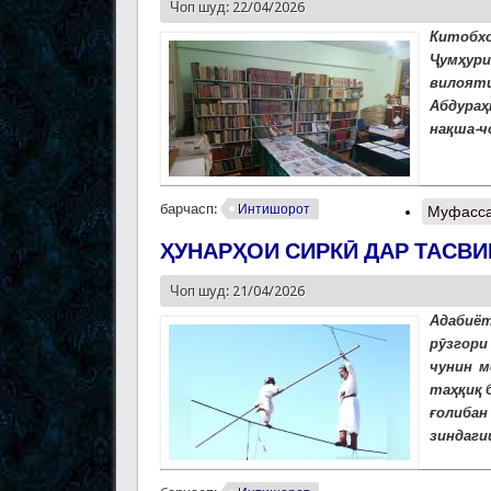
Чоп шуд: 22/04/2026
Китобхо
Ҷумҳур
вилояти
Абдураҳ
нақша-ч
барчасп:
Интишорот
Муфасса
ҲУНАРҲОИ СИРКӢ ДАР ТАСВИ
Чоп шуд: 21/04/2026
Адабиёт
рӯзгори
чунин м
таҳқиқ 
ғолибан
зиндаги