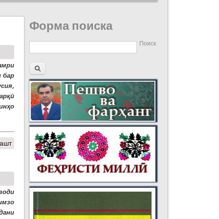
Форма поиска
Поиск
амри
 бар
сия,
арқӣ
инҳо
гашт
зоди
имзо
дани