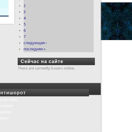
2
3
4
5
6
7
следующая ›
последняя »
Сейчас на сайте
There are currently 0 users online.
нтишорот
о ва симо
хонаҳо
шрияҳо
ернет