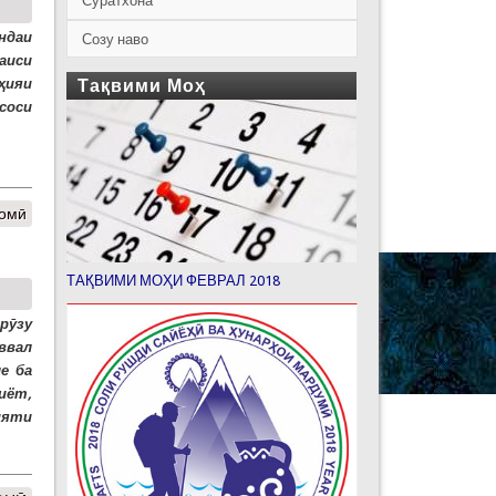
Суратхона
ндаи
Созу наво
аиси
ҳияи
Тақвими Моҳ
соси
Ҷомӣ
ТАҚВИМИ МОҲИ ФЕВРАЛ 2018
рӯзу
ввал
е ба
биёт,
ияти