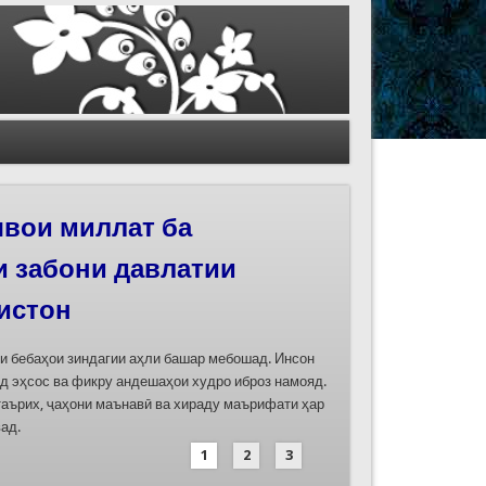
иҳои роҳи абрешим
 феҳристи ЮНЕСКО
д
дасозии ҳуҷҷатҳои номинатсияҳои муштараки
 ҷумла номинатсияи “Роҳи абрешим: гузаргоҳи
и аз ҷониби ҷумҳуриҳои Қазоқистон, Қирғизистон,
иҳод хоҳад шуд
1
2
3