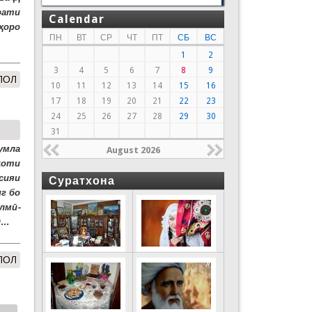
рати
Calendar
ҳоро
ПН
ВТ
СР
ЧТ
ПТ
СБ
ВС
1
2
3
4
5
6
7
8
9
ЛОЛ
10
11
12
13
14
15
16
17
18
19
20
21
22
23
24
25
26
27
28
29
30
31
умла
August 2026
қоти
сияи
Суратхона
г бо
лмӣ-
..
ЛОЛ