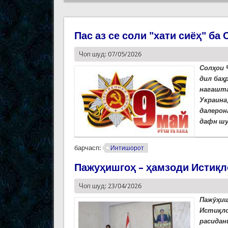
Пас аз се соли "хати сиёҳ" ба
Чоп шуд: 07/05/2026
Солҳои 
дил баҳ
нагашта
Украина
далерон
дафн шу
барчасп:
Интишорот
Пажуҳишгоҳ – ҳамзоди Истиқ
Чоп шуд: 23/04/2026
Пажӯҳи
Истиқл
расидан