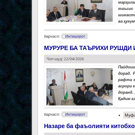
марҳила
таъсис 
шикасти
ва ҳуку
барчасп:
Интишорот
МУРУРЕ БА ТАЪРИХИ РУШДИ 
Чоп шуд: 22/04/2026
Пайдоиш
дорад. 
рафта м
асрори 
доранд.
Қадим а
барчасп:
Интишорот
Муфа
Назаре ба фаъолияти китобх