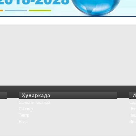
Ҳунаркада
И
Санъати тасвирӣ
Сад
Синамо
Чоп
Театр
На
Рақс
Инт