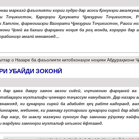
наи марказӣ фаъолияти кории худро дар асоси Қонунҳои амалкуна
ии Тоҷикистон, Қарорҳои Ҳукумати Ҷумҳурии Тоҷикистон, Р
 Хатлон, фармоишҳои Вазорати Ҷумҳурии Тоҷикистон, Раиси но
мони Ҷомӣ ва бахши фарҳанги ноҳия ба роҳ монда, корҳоро дар а
орабиниҳо амалӣ менамояд...
лтар
о Назаре ба фаъолияти китобхонаҳои ноҳияи Абдураҳмони 
РИ УБАЙДИ ЗОКОНӢ
 дар ҳама давру замон авзои сиёсӣ, иҷтимоию фарҳангӣ ва 
 табақаҳои мухталифи ҷомеаро таҷассум намудааст. Дар назари а
енамояд, ки ҳунарҳои сиркӣ ба адабиёт ҳеҷ рабте надоранд, вал
бингарем, мебинем, ки равнақу густариши ҳунарҳои сиркӣ дар ада
 дар наср, бо шаклу мазмуни гуногун дар заминаи рӯҳияву кайф
и мардуми замонҳои мухталиф инъикос ёфтаанд.