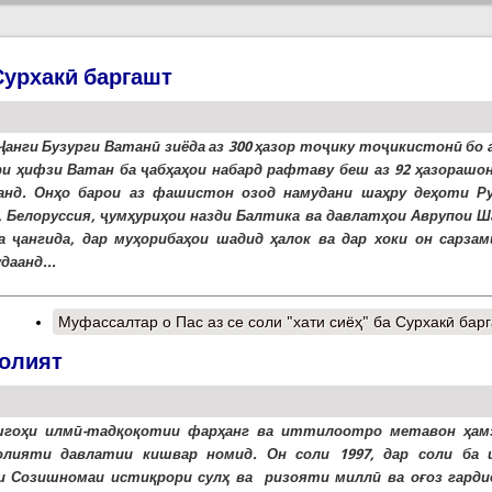
 Сурхакӣ баргашт
Ҷанги Бузурги Ватанӣ зиёда аз 300 ҳазор тоҷику тоҷикистонӣ бо 
ри ҳифзи Ватан ба ҷабҳаҳои набард рафтаву беш аз 92 ҳазорашон
нд. Онҳо барои аз фашистон озод намудани шаҳру деҳоти Ру
, Белоруссия, ҷумҳуриҳои назди Балтика ва давлатҳои Аврупои Ш
а ҷангида, дар муҳорибаҳои шадид ҳалок ва дар хоки он сарзам
даанд...
Муфассалтар
о Пас аз се соли "хати сиёҳ" ба Сурхакӣ бар
лолият
шгоҳи илмӣ-тадқоқотии фарҳанг ва иттилоотро метавон ҳам
олияти давлатии кишвар номид. Он соли 1997, дар соли ба 
и Созишномаи истиқрори сулҳ ва ризояти миллӣ ва оғоз гарди