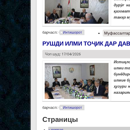
дурӯғ н
қазоват
танҳо м
барчасп:
Интишорот
Муфассалта
РУШДИ ИЛМИ ТОҶИК ДАР ДА
Чоп шуд: 17/04/2026
Истиқло
илми то
бунёдир
илмие б
ҳузури 
назария
барчасп:
Интишорот
Страницы
« первая