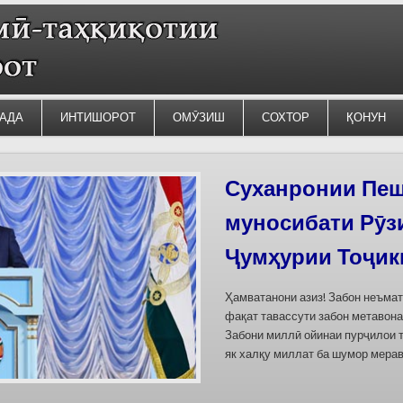
АДА
ИНТИШОРОТ
ОМӮЗИШ
СОХТОР
ҚОНУН
Силсилаи ёдгор
барои сабт дар
омода мешаван
Дар бахшҳои семинар вазъи омо
кишварҳои Осиёи Марказӣ, аз он
минтақавии Фарғона-Сирдарё», к
Тоҷикистон ва Ўзбекистон пешн