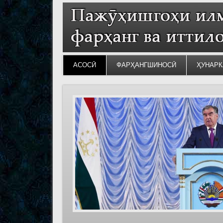
АСОСӢ
ФАРҲАНГШИНОСӢ
ҲУНАРК