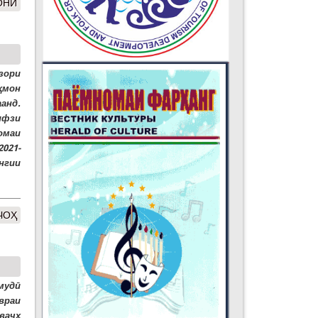
ОНӢ
зори
ҳмон
анд.
ифзи
омаи
2021-
нгии
ЧОҲ
мудӣ
враи
ваҷҳ