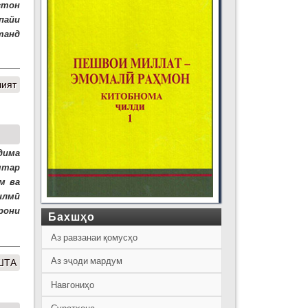
стон
пайи
танд
лият
дима
штар
м ва
илмӣ
рони
Бахшҳо
Аз равзанаи қомусҳо
Аз эҷоди мардум
ШТА
Навгониҳо