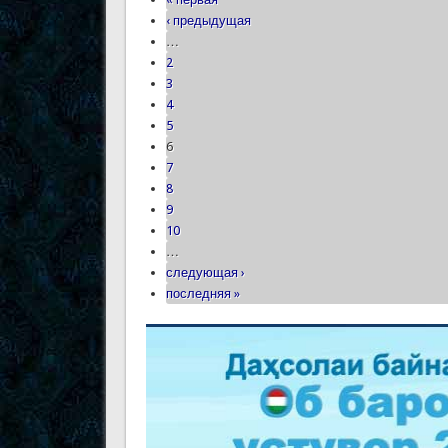
‹ предыдущая
…
2
3
4
5
6
7
8
9
10
…
следующая ›
последняя »