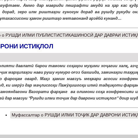
агуфтаем. Аммо дар мавриди пешрафти амудӣ на ҳар кас қуд
 дорад, зеро илм риштаҳои гуногун дорад ва рушду рукуди он
утахассисони ҳамон риштаҳо метавонанд арзёбӣ кунанд...
р
о РУШДИ ИЛМИ ПУБЛИСТИСТИКАШИНОСӢ ДАР ДАВРАИ ИСТИҚ
ВРОНИ ИСТИҚЛОЛ
лияти давлатӣ барои тамоми соҳаҳои муҳими хоҷагии халқ, азҷ
ҷик марҳилаҳои нави рушу нумуро оғоз бахшида, заминаҳои таҳқи
о фароҳам овард. Маҳз ҳамин мавзуъ меҳвари асосии конфрен
уд, ки имрӯз дар маҷлисгоҳи Пажӯҳишгоҳи илмӣ тадқиқоти фарҳан
намояндагони Вазорати фарҳанг ва олимони соҳа конфренсияи и
вӣ дар мавзуи “Рушди илми тоҷик дар даврони истиқлол” доир шуд.
Муфассалтар
о РУШДИ ИЛМИ ТОҶИК ДАР ДАВРОНИ ИСТИҚ