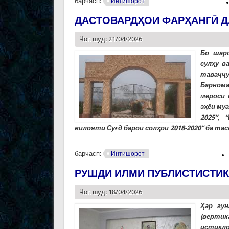
барчасп:
Интишорот
ДАСТОВАРДҲОИ ФАРҲАНГӢ Д
Чоп шуд: 21/04/2026
Бо шар
сулҳу в
таваҷҷу
Барном
мероси 
эҳёи му
2025”,
вилояти Суғд барои солҳои 2018-2020” ба тас
барчасп:
Интишорот
РУШДИ ИЛМИ ПУБЛИСТИСТИК
Чоп шуд: 18/04/2026
Ҳар гун
(вертик
истиқло