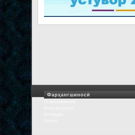
Фарҳангшиносӣ
Осорхонашиносӣ
Кохҳо ва кушкҳо
Китобдорӣ
Клубҳо