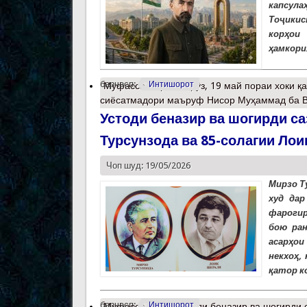
капсула
Тоҷикис
корҳои
ҳамкори
барчасп:
Интишорот
Муфассалтар
о Имрӯз, 19 май пораи хоки 
сиёсатмадори маъруф Нисор Муҳаммад ба В
Устоди беназир ва шогирди са
Турсунзода ва 85-солагии Лои
Чоп шуд: 19/05/2026
Мирзо Т
худ да
фарогир
бою ран
асарҳои
некхоҳ,
қатор к
барчасп:
Интишорот
Муфассалтар
о Устоди беназир ва шогирди 