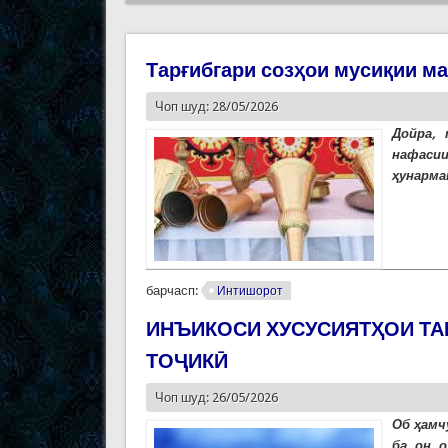
Тарғибгари созҳои мусиқии м
Чоп шуд: 28/05/2026
Дойра, 
нафаси
ҳунарман
барчасп:
Интишорот
ИНЪИКОСИ ХУСУСИЯТҲОИ ТА
ТОҶИКӢ
Чоп шуд: 26/05/2026
Об ҳамч
ба он о