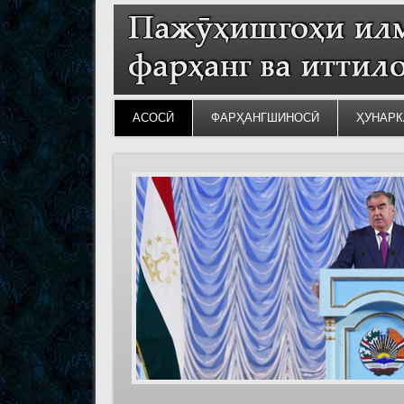
АСОСӢ
ФАРҲАНГШИНОСӢ
ҲУНАРК