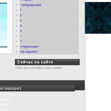
‹ предыдущая
1
2
3
4
5
6
7
следующая ›
последняя »
Сейчас на сайте
There are currently 0 users online.
нтишорот
о ва симо
хонаҳо
шрияҳо
ернет