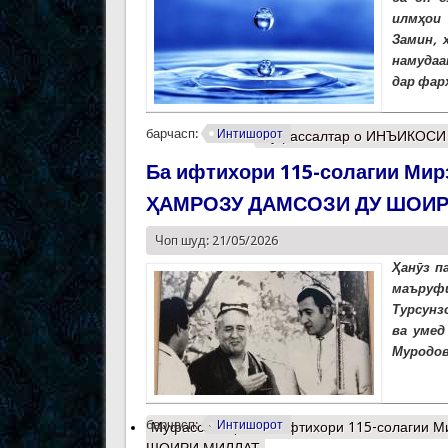
илмҳои 
Замин, 
намудаа
дар фар
барчасп:
Интишорот
Муфассалтар
о ИНЪИКОСИ 
Ба ифтихори 115-солагии Мир
ҲАМРОЗУ ДАМСОЗИ ДУ ШОИР
Чоп шуд: 21/05/2026
Ҳанӯз п
маъруфи
Турсунз
ва умед
Муродов
барчасп:
Интишорот
Муфассалтар
о Ба ифтихори 115-солагии 