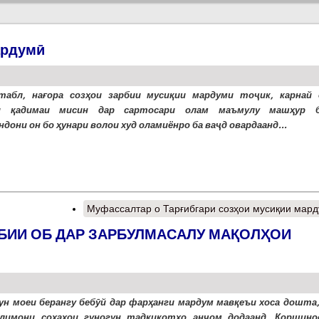
ардумӣ
табл, нағора созҳои зарбии мусиқии мардуми тоҷик, карнай 
и қадимаи мисин дар сартосари олам маъмулу машҳур б
дони он бо ҳунари волои худ оламиёнро ба ваҷд овардаанд...
Муфассалтар
о Тарғибгари созҳои мусиқии мар
БИИ ОБ ДАР ЗАРБУЛМАСАЛУ МАҚОЛҲОИ
ун моеи берангу бебӯй дар фарҳанги мардум мавқеъи хоса дошта,
лимони соҳаҳои гуногун тадқиқотҳо анҷом додаанд. Коршино