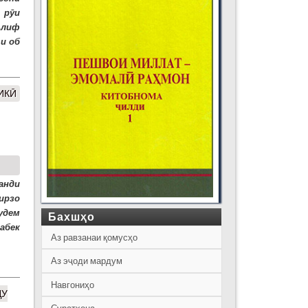
 рӯи
ълиф
и об
ИКӢ
анди
ирзо
удем
Бахшҳо
абек
Аз равзанаи қомусҳо
Аз эҷоди мардум
Навгониҳо
ДУ