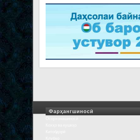
Фарҳангшиносӣ
Осорхонашиносӣ
Кохҳо ва кушкҳо
Китобдорӣ
Клубҳо