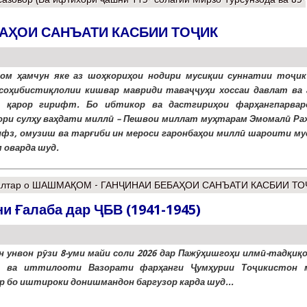
АҲОИ САНЪАТИ КАСБИИ ТОҶИК
м ҳамчун яке аз шоҳкориҳои нодири мусиқии суннатии тоҷик
соҳибистиқлолии кишвар мавриди таваҷҷуҳи хоссаи давлат ва 
г қарор гирифт. Бо ибтикор ва дастгириҳои фарҳангпарвар
ори сулҳу ваҳдати миллӣ – Пешвои миллат муҳтарам Эмомалӣ Ра
ифз, омузиш ва тарғиби ин мероси гаронбаҳои миллӣ шароити му
 оварда шуд.
лтар
о ШАШМАҚОМ - ГАНҶИНАИ БЕБАҲОИ САНЪАТИ КАСБИИ ТО
и Ғалаба дар ҶБВ (1941-1945)
н унвон рӯзи 8-уми майи соли 2026 дар Пажӯҳишгоҳи илмӣ-тадқиқ
г ва иттилооти Вазорати фарҳанги Ҷумҳурии Тоҷикистон 
р бо иштироки донишмандон баргузор карда шуд...