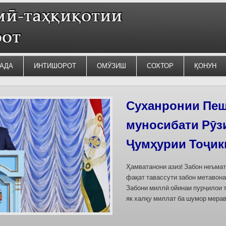
АДА
ИНТИШОРОТ
ОМӮЗИШ
СОХТОР
ҚОНУН
Силсилаи ёдгор
барои сабт дар
омода мешаван
Дар бахшҳои семинар вазъи омо
кишварҳои Осиёи Марказӣ, аз он
минтақавии Фарғона-Сирдарё», к
Тоҷикистон ва Ўзбекистон пешн