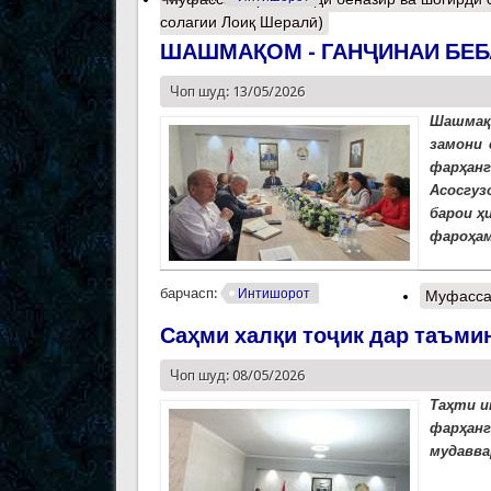
солагии Лоиқ Шералӣ)
ШАШМАҚОМ - ГАНҶИНАИ БЕБ
Чоп шуд: 13/05/2026
Шашмақо
замони 
фарҳан
Асосгуз
барои ҳ
фароҳам
барчасп:
Интишорот
Муфасса
Саҳми халқи тоҷик дар таъмин
Чоп шуд: 08/05/2026
Таҳти и
фарҳан
мудавва