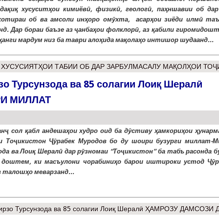
дақиқ хусуситҳои кимиёвӣ, физикӣ, геологӣ, паҳншавии об дар
хотираи об ва амсоли инҳоро омӯхта, асарҳои зиёди илмӣ та
нд. Дар бораи баъзе аз ҷанбаҳои фолклорӣ, аз қабили гиромидошт
ҳанги мардум низ ба таври алоҳида мақолаҳо интишор шудаанд...
ХУСУСИЯТҲОИ ТАБИИ ОБ ДАР ЗАРБУЛМАСАЛУ МАҚОЛҲОИ ТОҶ
зо Турсунзода ва 85 солагии Лоиқ Шералӣ
И МИЛЛАТ
анҷ сол қабл андешаҳои худро оид ба дӯстиву ҳамкориҳои ҳунарм
 Тоҷикистон Ҷӯрабек Муродов бо ду шоири бузурги миллат-М
ода ва Лоиқ Шералӣ дар рӯзномаи “Тоҷикистон” ба табъ расонда б
 доштем, ки масъулони чорабиниҳо барои иштироки устод Ҷӯр
 талошҳо меварзанд...
Мирзо Турсунзода ва 85 солагии Лоиқ Шералӣ ҲАМРОЗУ ДАМСОЗИ 