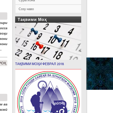
Суратхона
Созу наво
Тақвими Моҳ
оири
осса
гоҳи
вони
амони
.
РОҲ
ТАҚВИМИ МОҲИ ФЕВРАЛ 2018
м ва
асмӣ