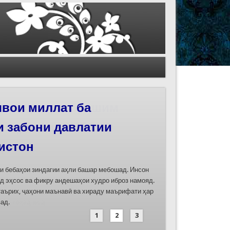
иҳои роҳи абрешим
 феҳристи ЮНЕСКО
д
дасозии ҳуҷҷатҳои номинатсияҳои муштараки
 ҷумла номинатсияи “Роҳи абрешим: гузаргоҳи
и аз ҷониби ҷумҳуриҳои Қазоқистон, Қирғизистон,
иҳод хоҳад шуд
1
2
3