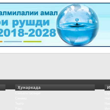
Ҳунаркада
И
Санъати тасвирӣ
Сад
Синамо
Чоп
Театр
На
Рақс
Инт