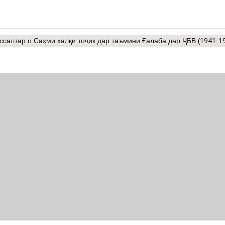
ссалтар
о Саҳми халқи тоҷик дар таъмини Ғалаба дар ҶБВ (1941-1