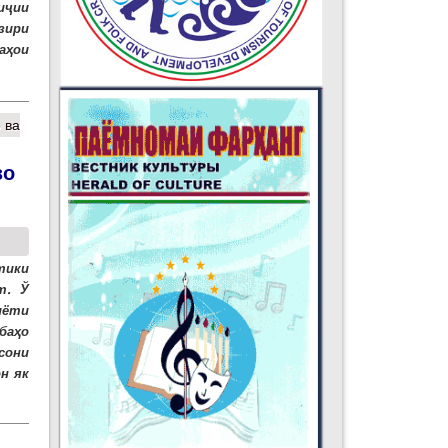
риҷии
зири
аҳои
 ва
зо
тики
т. Ў
иёти
баҳо
сони
н як