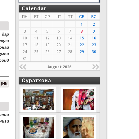
Calendar
ПН
ВТ
СР
ЧТ
ПТ
СБ
ВС
1
2
3
4
5
6
7
8
9
 дар
10
11
12
13
14
15
16
аҳли
17
18
19
20
21
22
23
онаи
24
25
26
27
28
29
30
ҳмон
31
соид
August 2026
Суратхона
ҶИК
отии
мизи