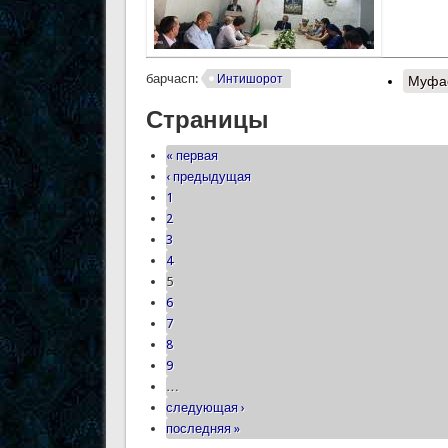
барчасп:
Интишорот
Муфа
Страницы
« первая
‹ предыдущая
1
2
3
4
5
6
7
8
9
…
следующая ›
последняя »