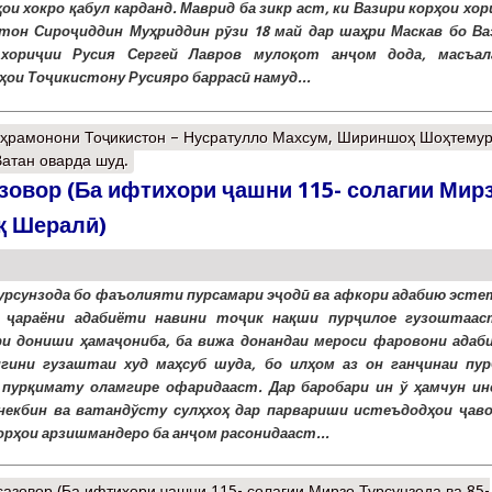
ҳои хокро қабул карданд. Маврид ба зикр аст, ки Вазири корҳои хо
тон Сироҷиддин Муҳриддин рӯзи 18 май дар шаҳри Маскав бо Ва
 хориҷии Русия Сергей Лавров мулоқот анҷом дода, масъал
ҳои Тоҷикистону Русияро баррасӣ намуд...
қаҳрамонони Тоҷикистон – Нусратулло Махсум, Шириншоҳ Шоҳтемур
атан оварда шуд.
зовор (Ба ифтихори ҷашни 115- солагии Мир
қ Шералӣ)
урсунзода бо фаъолияти пурсамари эҷодӣ ва афкори адабию эсте
р ҷараёни адабиёти навини тоҷик нақши пурҷилое гузоштаас
и дониши ҳамаҷониба, ба вижа донандаи мероси фаровони адаб
гини гузаштаи худ маҳсуб шуда, бо илҳом аз он ганҷинаи пур
 пурқимату оламгире офаридааст. Дар баробари ин ў ҳамчун ин
 некбин ва ватандўсту сулҳхоҳ дар парвариши истеъдодҳои ҷаво
орҳои арзишмандеро ба анҷом расонидааст...
сазовор (Ба ифтихори ҷашни 115- солагии Мирзо Турсунзода ва 85-