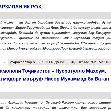
АРҲИЛАИ ЯК РОҲ
й моҳест, ки дар он баробари дигар иду ҷашнҳо зодрӯзи ду ш
 миллат Мирзо Турсунзода ва Лоиқ Шералӣ бо шукуҳу шаҳомати х
мегардад. Бахшида ба ҳамин муносибат, азҷумла дар Пажӯҳиш
аҳқиқотии фарҳанг ва иттилоот мизи мудаввар таҳти ун
зода ва Лоиқ – ду марҳилаи як роҳ” бахшида ба 115-солагии Қаҳр
тон Мирзо Турсунзода ва 85-солагии Лоиқ Шералӣ баргузор гардид..
Муфассалтар
о ТУРСУНЗОДА ВА ЛОИҚ – ДУ МАРҲИЛАИ ЯК 
рамонони Тоҷикистон – Нусратулло Махсум,
тмадори маъруф Нисор Муҳаммад ба Ватан
нти Ҷумҳурии Тоҷикистон Эмомалӣ Раҳмон ҳамчун рамзи эҳтиро
орӣ ба хизматҳои таърихии ин шахсиятҳо, дар маросими р