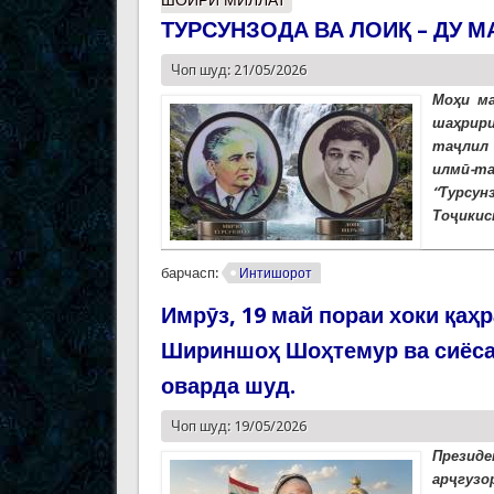
ШОИРИ МИЛЛАТ
ТУРСУНЗОДА ВА ЛОИҚ – ДУ М
Чоп шуд: 21/05/2026
Моҳи ма
шаҳрири
таҷлил 
илмӣ-т
“Турсун
Тоҷикис
барчасп:
Интишорот
Имрӯз, 19 май пораи хоки қаҳ
Шириншоҳ Шоҳтемур ва сиёса
оварда шуд.
Чоп шуд: 19/05/2026
Президе
арҷгуз