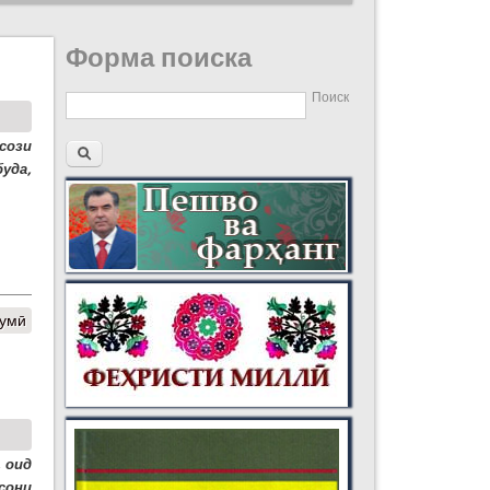
Форма поиска
Поиск
сози
уда,
думӣ
 оид
сони