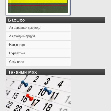
Бахшҳо
Аз равзанаи қомусҳо
Аз эҷоди мардум
Навгониҳо
Суратхона
Созу наво
Тақвими Моҳ