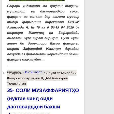
Сафари хидматии мо ҷиҳати таҳқиқи
мушкилот ва дастовардҳои соҳаи
фарҳанг ва санъат дар замони муосир
тибқи фармоиши директори ПИТФИ
Аминзода А. №16 аз 6 04-15 04 2026 ба
ноҳияҳои Мастчоҳ ва Зафарободи
вилояти Суғд сурат гирифт. Рӯзи 7-уми
апрел бо директори Қасри фарҳанги
ноҳияи Зафаробод Наимҷон Аҳмадов
вохурда аз фаъолияти кормандони бахши
фарҳанг огаҳ шудем...
барчасп:
Интишорот
Муфассалтар
о 27-май рӯзи таъсисёбии
Қушунҳои сарҳадии КДАМ Ҷумҳурии
Тоҷикистон
35- СОЛИ МУЗАФФАРИЯТҲО
(нуктае чанд оиди
дастовардҳои бахши