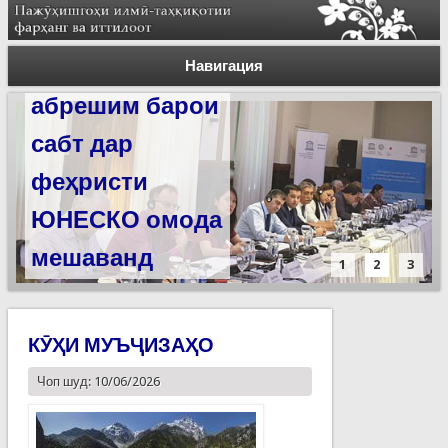
Силсилаи
ёдгориҳои роҳи
Навигация
абрешим барои
сабт дар
феҳристи
ЮНЕСКО омода
мешаванд
1
2
3
КӮҲИ МУЪҶИЗАҲО
Чоп шуд: 10/06/2026