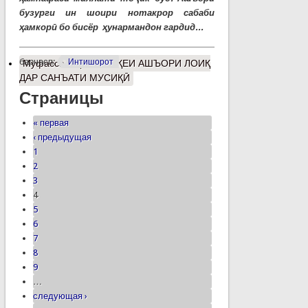
бузурги ин шоири нотакрор сабаби
ҳамкорӣ бо бисёр ҳунармандон гардид...
барчасп:
Интишорот
Муфассалтар
о МАВҚЕИ АШЪОРИ ЛОИҚ
ДАР САНЪАТИ МУСИҚӢ
Страницы
« первая
‹ предыдущая
1
2
3
4
5
6
7
8
9
…
следующая ›