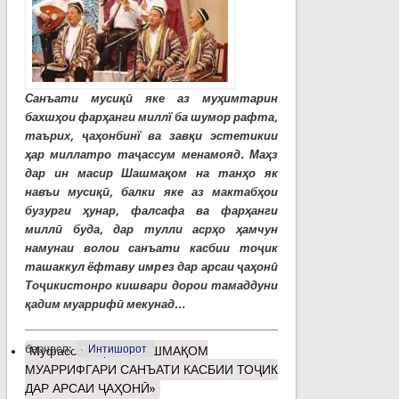
Санъати мусиқӣ яке аз муҳимтарин
бахшҳои фарҳанги миллї ба шумор рафта,
таърих, ҷаҳонбинї ва завқи эстетикии
ҳар миллатро таҷассум менамояд. Маҳз
дар ин масир Шашмақом на танҳо як
навъи мусиқӣ, балки яке аз мактабҳои
бузурги ҳунар, фалсафа ва фарҳанги
миллӣ буда, дар тулли асрҳо ҳамчун
намунаи волои санъати касбии тоҷик
ташаккул ёфтаву имрeз дар арсаи ҷаҳонӣ
Тоҷикистонро кишвари дорои тамаддуни
қадим муаррифӣ мекунад...
барчасп:
Интишорот
Муфассалтар
о «ШАШМАҚОМ
МУАРРИФГАРИ САНЪАТИ КАСБИИ ТОҶИК
ДАР АРСАИ ҶАҲОНӢ»