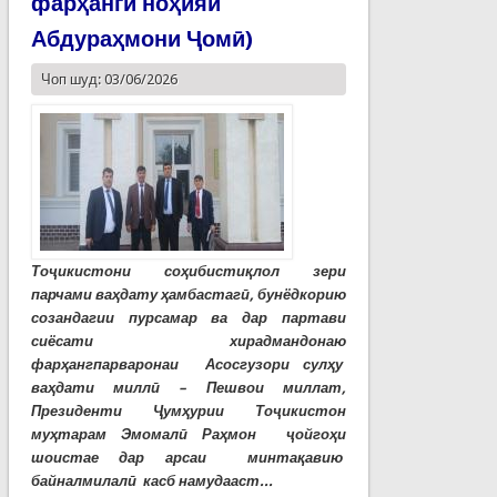
фарҳанги ноҳияи
Абдураҳмони Ҷомӣ)
Чоп шуд: 03/06/2026
Тоҷикистони соҳибистиқлол зери
парчами ваҳдату ҳамбастагӣ, бунёдкорию
созандагии пурсамар ва дар партави
сиёсати хирадмандонаю
фарҳангпарваронаи Асосгузори сулҳу
ваҳдати миллӣ – Пешвои миллат,
Президенти Ҷумҳурии Тоҷикистон
муҳтарам Эмомалӣ Раҳмон ҷойгоҳи
шоистае дар арсаи минтақавию
байналмилалӣ касб намудааст...