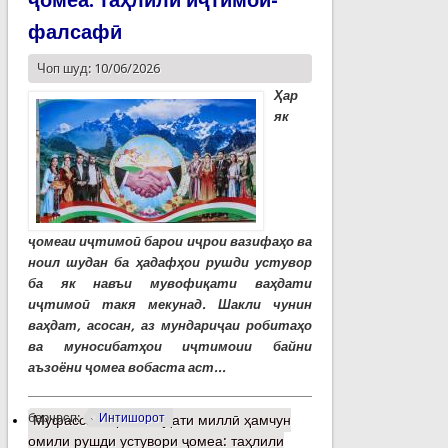
ҷомеа: таҳлили иҷтимоӣ-
фалсафӣ
Чоп шуд: 10/06/2026
Ҳар
як
ҷомеаи иҷтимоӣ барои иҷрои вазифаҳо ва
ноил шудан ба ҳадафҳои рушди устувор
ба як навъи мувофиқати ваҳдати
иҷтимоӣ такя мекунад. Шакли чунин
ваҳдат, асосан, аз мундариҷаи робитаҳо
ва муносибатҳои иҷтимоии байни
аъзоёни ҷомеа вобаста аст...
барчасп:
Интишорот
Муфассалтар
о Ваҳдати миллӣ ҳамчун
омили рушди устувори ҷомеа: таҳлили