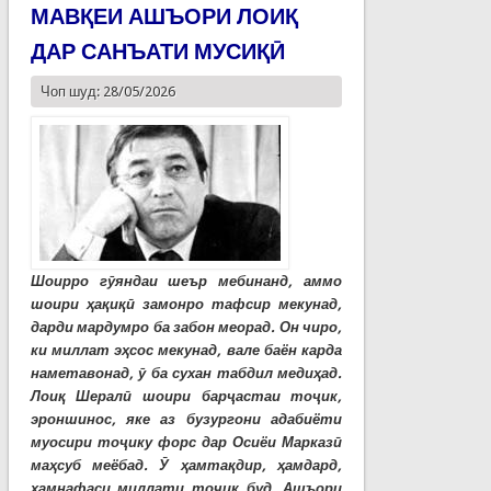
МАВҚЕИ АШЪОРИ ЛОИҚ
ДАР САНЪАТИ МУСИҚӢ
Чоп шуд: 28/05/2026
Шоирро гӯяндаи шеър мебинанд, аммо
шоири ҳақиқӣ замонро тафсир мекунад,
дарди мардумро ба забон меорад. Он чиро,
ки миллат эҳсос мекунад, вале баён карда
наметавонад, ӯ ба сухан табдил медиҳад.
Лоиқ Шералӣ шоири барҷастаи тоҷик,
эроншинос, яке аз бузургони адабиёти
муосири тоҷику форс дар Осиёи Марказӣ
маҳсуб меёбад. Ӯ ҳамтақдир, ҳамдард,
ҳамнафаси миллати тоҷик буд. Ашъори