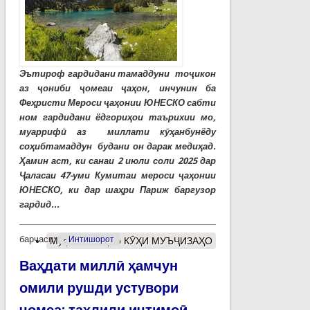
Эътироф гардидани тамаддуни тоҷикон
аз ҷониби ҷомеаи ҷаҳон, инчунин ба
Феҳристи Мероси ҷаҳонии ЮНЕСКО сабти
ном гардидани ёдгориҳои таърихии мо,
муаррифӣ аз миллати кӯҳанбунёду
соҳибтамаддун будани он дарак медиҳад.
Ҳамин аст, ки санаи 2 июли соли 2025 дар
Ҷаласаи 47-уми Кумитаи мероси ҷаҳонии
ЮНЕСКО, ки дар шаҳри Париж баргузор
гардид...
барчасп:
Интишорот
Муфассалтар
о КӮҲИ МУЪҶИЗАҲО
Ваҳдати миллӣ ҳамчун
омили рушди устувори