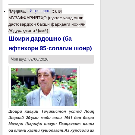
барчасп:
Интишорот
Муфассалтар
о 35- СОЛИ
МУЗАФФАРИЯТҲО (нуктае чанд оиди
дастовардҳои бахши фарҳанги ноҳияи
Абдураҳмони Ҷомӣ)
Шоири дардошно (ба
ифтихори 85-солагии шоир)
Чоп шуд: 02/06/2026
Шоири халқии Тоҷикистон устод Лоиқ
Шералӣ 20-уми майи соли 1941 дар деҳаи
Мазори Шарифи шаҳри Панҷакент чашм
ба олами ҳастӣ кушодааст.Аз хурдсолӣ аз