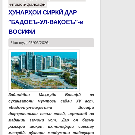
иҷтимоӣ-фалсафӣ
ҲУНАРҲОИ СИРКӢ ДАР
“БАДОЕЪ-УЛ-ВАҚОЕЪ”-и
ВОСИФӢ
Чоп шуд: 03/06/2026
Зайниддин Маҳмуди Восифӣ аз
суханварони мумтози садаи XV аст.
«Бадоеъ-ул-вақоеъ»-и Восифӣ
фарҳангномаи вазъи сиёсӣ, иҷтимоӣ ва
мадании замони ӯст. Дар он базму
размҳои шоҳон, ихтилофҳои сиёсиву
мазҳабӣ, рӯзгори мардумони табақаҳои