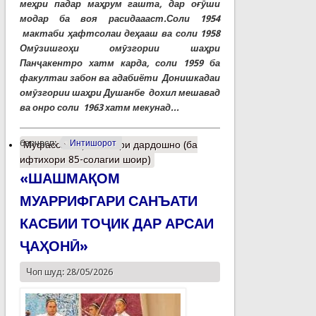
меҳри падар маҳрум гашта, дар оғӯши
модар ба воя расидаааст.Соли 1954
мактаби ҳафтсолаи деҳааш ва соли 1958
Омӯзишгоҳи омӯзгории шаҳри
Панҷакентро хатм карда, соли 1959 ба
факултаи забон ва адабиёти Донишкадаи
омӯзгории шаҳри Душанбе дохил мешавад
ва онро соли 1963 хатм мекунад...
барчасп:
Интишорот
Муфассалтар
о Шоири дардошно (ба
ифтихори 85-солагии шоир)
«ШАШМАҚОМ
МУАРРИФГАРИ САНЪАТИ
КАСБИИ ТОҶИК ДАР АРСАИ
ҶАҲОНӢ»
Чоп шуд: 28/05/2026