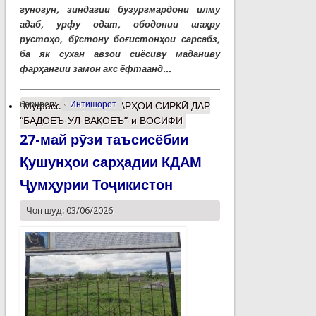
гуногун, зиндагии бузургмардони илму
адаб, урфу одат, ободонии шаҳру
рустоҳо, бӯстону боғистонҳои сарсабз,
ба як сухан авзои сиёсиву маданиву
фарҳангии замон акс ёфтаанд...
барчасп:
Интишорот
Муфассалтар
о ҲУНАРҲОИ СИРКӢ ДАР
“БАДОЕЪ-УЛ-ВАҚОЕЪ”-и ВОСИФӢ
27-май рӯзи таъсисёбии
Қушунҳои сарҳадии КДАМ
Ҷумҳурии Тоҷикистон
Чоп шуд: 03/06/2026