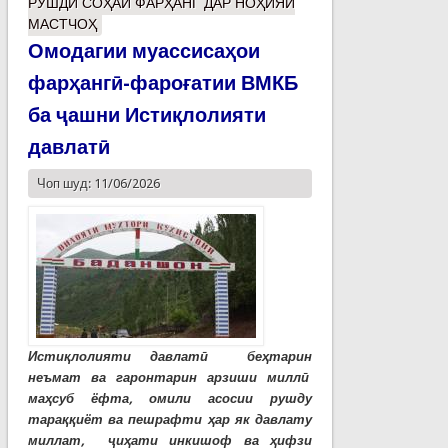
РУШДИ СОҲАИ ФАРҲАНГ ДАР НОҲИЯИ
МАСТЧОҲ
Омодагии муассисаҳои
фарҳангӣ-фароғатии ВМКБ
ба ҷашни Истиқлолияти
давлатӣ
Чоп шуд: 11/06/2026
Истиқлолияти давлатӣ беҳтарин
неъмат ва гаронтарин арзиши миллӣ
маҳсуб ёфта, омили асосии рушду
тараққиёт ва пешрафти ҳар як давлату
миллат, ҷиҳати инкишоф ва ҳифзи