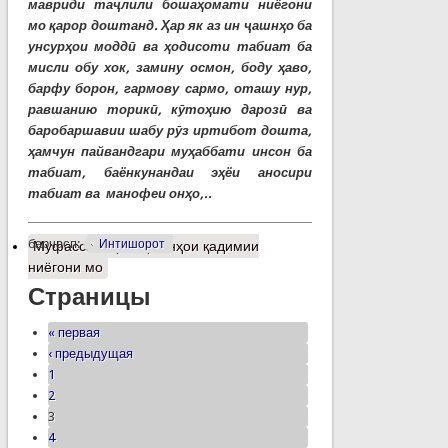
мавриди таҷлили бошаҳомати ниёгони
мо қарор доштанд. Ҳар як аз ин ҷашнҳо ба
унсурҳои моддӣ ва ҳодисоти табиат ба
мисли обу хок, замину осмон, боду ҳаво,
барфу борон, гармову сармо, оташу нур,
равшанию торикӣ, кӯтоҳию дарозӣ ва
баробаршавии шабу рӯз иртибот дошта,
ҳамчун пайвандгари муҳаббати инсон ба
табиат, баёнкунандаи эҳёи аносири
табиат ва манофеи онҳо,..
барчасп:
Интишорот
Муфассалтар
о Ҷашнҳои қадимии
ниёгони мо
Страницы
« первая
‹ предыдущая
1
2
3
4