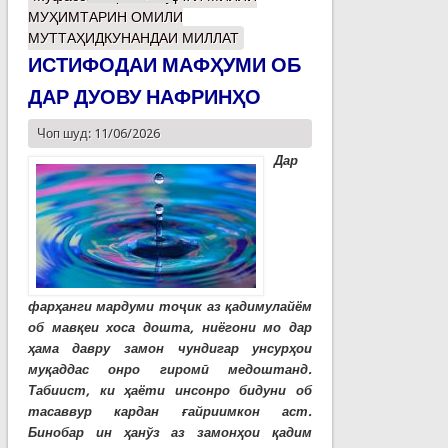
МУҲИМТАРИН ОМИЛИ
МУТТАҲИДКУНАНДАИ МИЛЛАТ
ИСТИФОДАИ МАФҲУМИ ОБ
ДАР ДУОВУ НАФРИНҲО
Чоп шуд: 11/06/2026
Дар
фарҳанги мардуми тоҷик аз қадимулайём
об мавқеи хоса дошта, ниёгони мо дар
ҳама давру замон чундигар унсурҳои
муқаддас онро гиромӣ медоштанд.
Табиист, ки ҳаёти инсонро бидуни об
тасаввур кардан ғайриимкон аст.
Бинобар ин ҳанўз аз замонҳои қадим