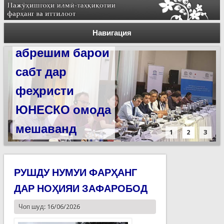
Силсилаи
ёдгориҳои роҳи
Навигация
абрешим барои
сабт дар
феҳристи
ЮНЕСКО омода
мешаванд
1
2
3
РУШДУ НУМУИ ФАРҲАНГ
ДАР НОҲИЯИ ЗАФАРОБОД
Чоп шуд: 16/06/2026