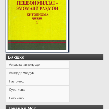
Бахшҳо
Аз равзанаи қомусҳо
Аз эҷоди мардум
Навгониҳо
Суратхона
Созу наво
Тақвими Моҳ