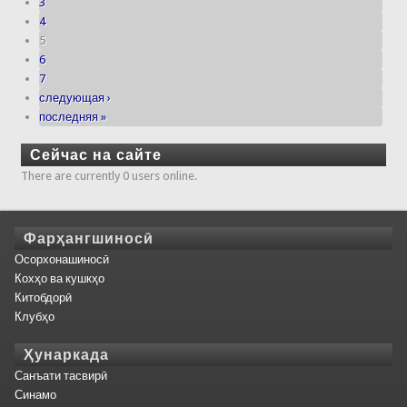
3
4
5
6
7
следующая ›
последняя »
Сейчас на сайте
There are currently 0 users online.
Фарҳангшиносӣ
Осорхонашиносӣ
Кохҳо ва кушкҳо
Китобдорӣ
Клубҳо
Ҳунаркада
Санъати тасвирӣ
Синамо