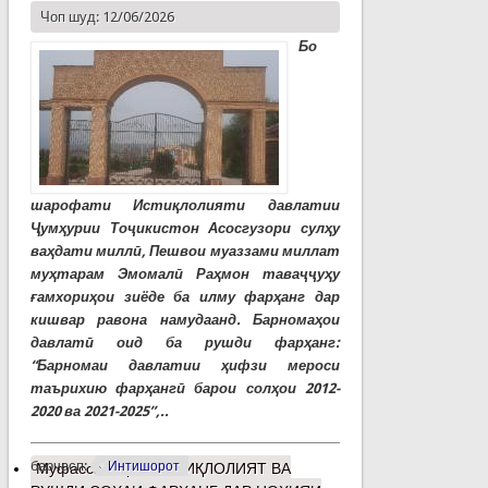
Чоп шуд: 12/06/2026
Бо
шарофати Истиқлолияти давлатии
Ҷумҳурии Тоҷикистон Асосгузори сулҳу
ваҳдати миллӣ, Пешвои муаззами миллат
муҳтарам Эмомалӣ Раҳмон таваҷҷуҳу
ғамхориҳои зиёде ба илму фарҳанг дар
кишвар равона намудаанд. Барномаҳои
давлатӣ оид ба рушди фарҳанг:
“Барномаи давлатии ҳифзи мероси
таърихию фарҳангӣ барои солҳои 2012-
2020 ва 2021-2025”,..
барчасп:
Интишорот
Муфассалтар
о ИСТИҚЛОЛИЯТ ВА