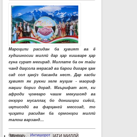
Мароҳили расидан ба ҳувият ва ё
худшиносии миллӣ дар ҳар кишваре ҳар
гуна сурат мегирад. Миллате ба он тайи
чанд даҳсола мерасад ва барои дигаре ҳам
сад сол ҳанӯз басанда нест. Дар касби
ҳувият як рукни хеле муҳим - маориф
нақши бориз дорад. Маърифат аст, ки
афроди ҷомеаро чашм мекушояд ва
онҳоро мусаллаҳ бо донишҳои сиёсӣ,
иқтисодӣ ва фарҳангӣ месозад, то
ҷиҳати расидан ба ормонҳои миллӣ
талош варзанд...
барчасп:
Интишорот
Муфассалтар
о ВАҲДАТИ МИЛЛӢ