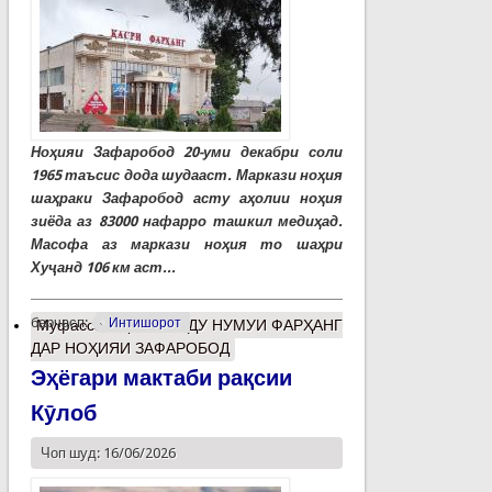
Ноҳияи Зафаробод 20-уми декабри соли
1965 таъсис дода шудааст. Маркази ноҳия
шаҳраки Зафаробод асту аҳолии ноҳия
зиёда аз 83000 нафарро ташкил медиҳад.
Масофа аз маркази ноҳия то шаҳри
Хуҷанд 106 км аст...
барчасп:
Интишорот
Муфассалтар
о РУШДУ НУМУИ ФАРҲАНГ
ДАР НОҲИЯИ ЗАФАРОБОД
Эҳёгари мактаби рақсии
Кӯлоб
Чоп шуд: 16/06/2026