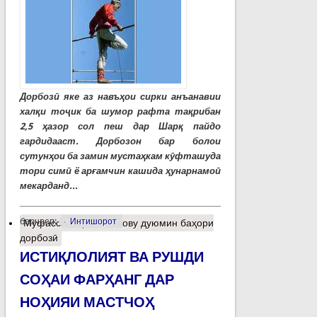
Дорбозӣ яке аз навъҳои сирки анъанавии
халқи тоҷик ба шумор рафта тақрибан
2,5 ҳазор сол пеш дар Шарқ пайдо
гардидааст. Дорбозон бар болои
сутунҳои ба замин мустаҳкам кӯфташуда
тори симӣ ё арғамчин кашида ҳунарнамоӣ
мекарданд...
барчасп:
Интишорот
Муфассалтар
о Панҷову дуюмин баҳори
дорбозӣ
ИСТИҚЛОЛИЯТ ВА РУШДИ
СОҲАИ ФАРҲАНГ ДАР
НОҲИЯИ МАСТЧОҲ