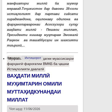
манфиатҳои миллӣ ба шумор
меравад.Тоҷикистон дар давоми 35-соли
истиқлолият дар партави сиёсати
хирадмандона, оқилонаву одилона ва
фарҳангпарваронаи Асосгузори сулҳу
ваҳдати миллӣ - Пешвои миллат,
Президенти кишвар муҳтарам Эмомалӣ
Раҳмон ва ташаббусҳои ин шахсияти
таърихӣ,..
барчасп:
Интишорот
Муфассалтар
о Омодагии муассисаҳои
фарҳангӣ-фароғатии ВМКБ ба ҷашни
Истиқлолияти давлатӣ
ВАҲДАТИ МИЛЛӢ
МУҲИМТАРИН ОМИЛИ
МУТТАҲИДКУНАНДАИ
МИЛЛАТ
Чоп шуд: 11/06/2026