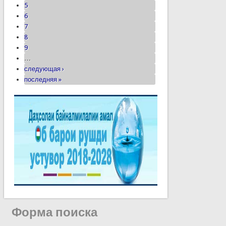
5
6
7
8
9
…
следующая ›
последняя »
Форма поиска