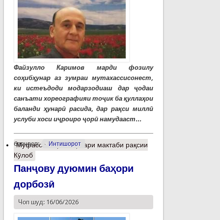
Файзулло Каримов марди фозилу
соҳибҳунар аз зумраи мутахассисонест,
ки истеъдоди модарзодиаш дар ҷодаи
санъати хореографияи тоҷик ба қуллаҳои
баланди ҳунарӣ расида, дар рақси миллӣ
услуби хоси иҷроиро ҷорӣ намудааст...
барчасп:
Интишорот
Муфассалтар
о Эҳёгари мактаби рақсии
Кӯлоб
Панҷову дуюмин баҳори
дорбозӣ
Чоп шуд: 16/06/2026