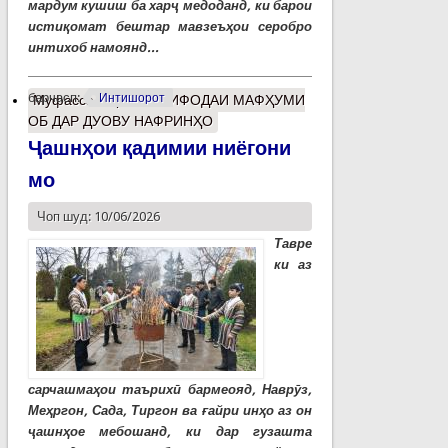
мардум кушиш ба харҷ медоданд, ки барои
истиқомат бештар мавзеъҳои серобро
интихоб намоянд...
барчасп:
Интишорот
Муфассалтар
о ИСТИФОДАИ МАФҲУМИ
ОБ ДАР ДУОВУ НАФРИНҲО
Ҷашнҳои қадимии ниёгони
мо
Чоп шуд: 10/06/2026
Тавре
ки аз
сарчашмаҳои таърихӣ бармеояд, Наврӯз,
Меҳргон, Сада, Тиргон ва ғайри инҳо аз он
ҷашнҳое мебошанд, ки дар гузашта