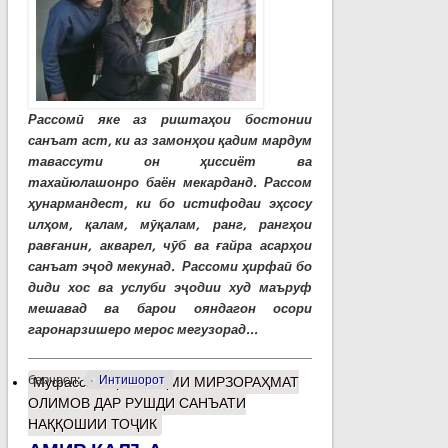
Рассомӣ яке аз риштаҳои бостонии
санъат аст, ки аз замонҳои қадим мардум
тавассути он ҳиссиёт ва
тахайюлашонро баён мекарданд. Рассом
ҳунармандест, ки бо истифодаи эҳсосу
илҳом, қалам, мӯқалам, ранг, рангҳои
равғанин, акварел, чӯб ва ғайра асарҳои
санъат эҷод мекунад. Рассоми ҳирфаӣ бо
диди хос ва услуби эҷодии худ маъруф
мешавад ва барои ояндагон осори
гаронарзишеро мерос мегузорад...
барчасп:
Интишорот
Муфассалтар
о САҲМИ МИРЗОРАҲМАТ
ОЛИМОВ ДАР РУШДИ САНЪАТИ
НАҚҚОШИИ ТОҶИК