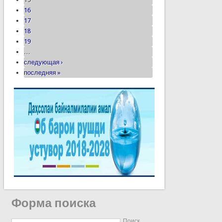
16
17
18
19
…
следующая ›
последняя »
Форма поиска
Поиск