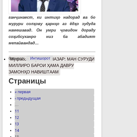
ганҷинаест, ки интиҳо надорад ва бо
мурури солҳову қарнҳо аз ёдҳо зудуда
намешавад. Он умри ҷовидон дораду
соҳибсуханро низ ба абадият
мепайвандад...
барчасп:
Интишорот
Муфассалтар
о ГУЛНАЗАР: МАН СУРУДИ
МИЛЛИРО БАРОИ ҲАМА ДАВРУ
ЗАМОНҲО НАВИШТААМ
Страницы
« первая
‹ предыдущая
…
11
12
13
14
15