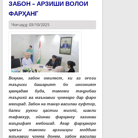
ЗАБОН – АРЗИШИ ВОЛОИ
ФАРҲАНГ
Чоп шуд: 03/10/2025
Воқеан, забон омилест, ки аз оғози
таърихи башарият бо инсоният
ҳамқадам буда, тамоми таҷрибаи
таърихӣ ва маънавии ҷомеаро дар фаро
мегирад. Забон на танҳо василаи гуфтор,
балки рукни ҳастии миллӣ, шакли
тафаккур, ойинаи фарҳангу хазинаи
маърифат мебошад. Агар фарҳангро
ҷамъи тамоми арзишҳои моддию
маънавии ҷомеа донем, забон василаи