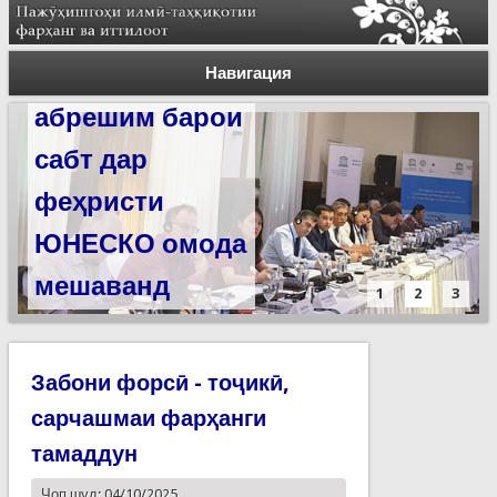
Силсилаи
ёдгориҳои роҳи
Навигация
абрешим барои
сабт дар
феҳристи
ЮНЕСКО омода
мешаванд
1
2
3
Забони форсӣ - тоҷикӣ,
сарчашмаи фарҳанги
тамаддун
Чоп шуд: 04/10/2025