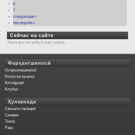
6
7
следующая ›
последняя »
Сейчас на сайте
There are currently 0 users online.
Фарҳангшиносӣ
Осорхонашиносӣ
Кохҳо ва кушкҳо
Китобдорӣ
Клубҳо
Ҳунаркада
Санъати тасвирӣ
Синамо
Театр
Рақс