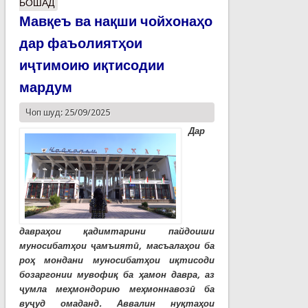
БОШАД
Мавқеъ ва нақши чойхонаҳо
дар фаъолиятҳои
иҷтимоию иқтисодии
мардум
Чоп шуд: 25/09/2025
Дар
давраҳои қадимтарини пайдоиши
муносибатҳои ҷамъиятӣ, масъалаҳои ба
роҳ мондани муносибатҳои иқтисоди
бозаргонии мувофиқ ба ҳамон давра, аз
ҷумла меҳмондорию меҳмоннавозӣ ба
вуҷуд омаданд. Аввалин нуқтаҳои