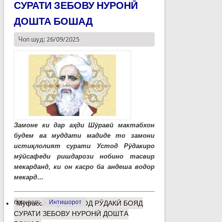
СУРАТИ ЗЕБОВУ НУРОНӢ
ДОШТА БОШАД
Чоп шуд: 26/09/2025
Замоне ки дар аҳди Шӯравӣ мактабхон
будем ва муддати мадиде то замони
истиқлолият сурати Устод Рӯдакиро
мӯйсафеди ришдарози нобино тасвир
мекарданд, ки он касро ба андеша водор
мекард...
барчасп:
Интишорот
Муфассалтар
о УСТОД РӮДАКӢ БОЯД
СУРАТИ ЗЕБОВУ НУРОНӢ ДОШТА