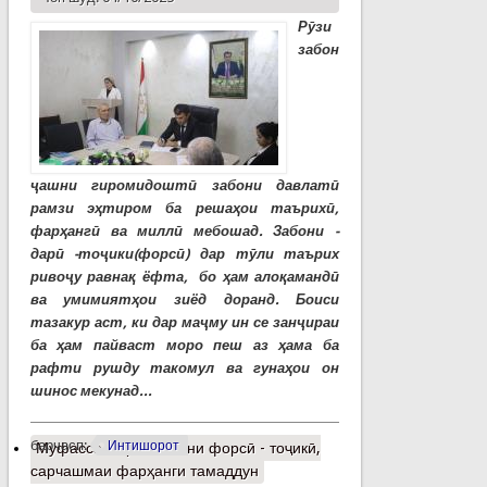
Рӯзи
забон
ҷашни гиромидоштӣ забони давлатӣ
рамзи эҳтиром ба решаҳои таърихӣ,
фарҳангӣ ва миллӣ мебошад. Забони -
дарӣ -тоҷики(форсӣ) дар тӯли таърих
ривоҷу равнақ ёфта, бо ҳам алоқамандӣ
ва умимиятҳои зиёд доранд. Боиси
тазакур аст, ки дар маҷму ин се занҷираи
ба ҳам пайваст моро пеш аз ҳама ба
рафти рушду такомул ва гунаҳои он
шинос мекунад...
барчасп:
Интишорот
Муфассалтар
о Забони форсӣ - тоҷикӣ,
сарчашмаи фарҳанги тамаддун