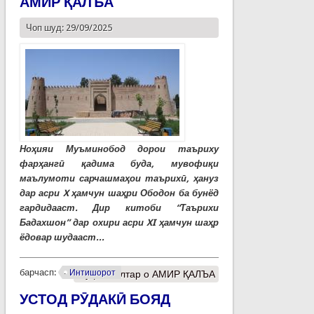
АМИР ҚАЛЪА
Чоп шуд: 29/09/2025
Ноҳияи Муъминобод дорои таъриху
фарҳангӣ қадима буда, мувофиқи
маълумоти сарчашмаҳои таърихӣ, ҳануз
дар асри X ҳамчун шаҳри Ободон ба бунёд
гардидааст. Дир китоби “Таърихи
Бадахшон” дар охири асри XI ҳамчун шаҳр
ёдовар шудааст...
барчасп:
Интишорот
Муфассалтар
о АМИР ҚАЛЪА
УСТОД РӮДАКӢ БОЯД