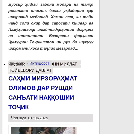
муосир ҳифзи забони модарӣ на танҳо
рисолати олимон, балки уҳдадории ҳар
шаҳрванд мебошад. Ҳамин аст, ки тайи
чанд соли охир дар саросари кишвар ва
Пажӯҳишгоҳи илмӣ-тадқиқотии фарҳанг
ва иттилооти Вазорати фарҳанги
Ҷумҳурии Тоҷикистон ин рӯз бо шукуҳу
шаҳомати хоса таҷлил мегардад...
барчасп:
Интишорот
Муфассалтар
о ЗАБОНИ МИЛЛАТ –
ПОЙДЕВОРИ ДАВЛАТ
САҲМИ МИРЗОРАҲМАТ
ОЛИМОВ ДАР РУШДИ
САНЪАТИ НАҚҚОШИИ
ТОҶИК
Чоп шуд: 01/10/2025