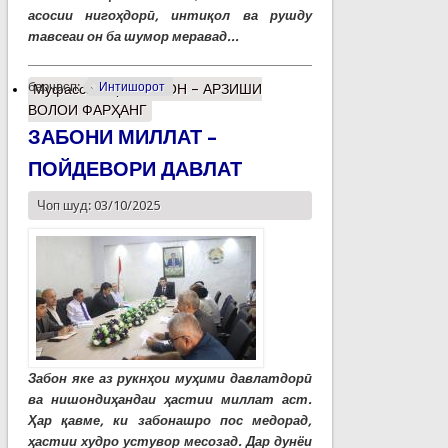
асосии нигоҳдорӣ, интиқол ва рушду
тавсеаи он ба шумор меравад...
барчасп:
Интишорот
Муфассалтар
о ЗАБОН – АРЗИШИ
ВОЛОИ ФАРҲАНГ
ЗАБОНИ МИЛЛАТ –
ПОЙДЕВОРИ ДАВЛАТ
Чоп шуд: 03/10/2025
Забон яке аз рукнҳои муҳими давлатдорӣ
ва нишондиҳандаи ҳастии миллат аст.
Ҳар қавме, ки забонашро пос медорад,
ҳастии худро устувор месозад. Дар дунёи