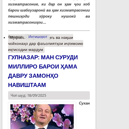
хизматрасоние, ки дар он ҳам ҷои хоб
барои шабгузаронӣ ва ҳам хизматрасонии
пешниҳоди хӯроку нушокӣ ва
хизматрасониҳои...
барчасп:
Интишорот
Муфассалтар
о Мавқеъ ва нақши
чойхонаҳо дар фаъолиятҳои иҷтимоию
иқтисодии мардум
ГУЛНАЗАР: МАН СУРУДИ
МИЛЛИРО БАРОИ ҲАМА
ДАВРУ ЗАМОНҲО
НАВИШТААМ
Чоп шуд: 18/09/2025
Сухан