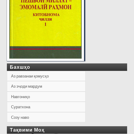
Бахшҳо
Аз равзанаи қомусҳо
Аз эҷоди мардум
Навгониҳо
Суратхона
Созу наво
Тақвими Моҳ