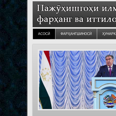
АСОСӢ
ФАРҲАНГШИНОСӢ
ҲУНАРК