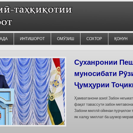
АДА
ИНТИШОРОТ
ОМӮЗИШ
СОХТОР
ҚОНУН
Силсилаи ёдгор
барои сабт дар
омода мешаван
Дар бахшҳои семинар вазъи омо
кишварҳои Осиёи Марказӣ, аз он
минтақавии Фарғона-Сирдарё», к
Тоҷикистон ва Ўзбекистон пешн