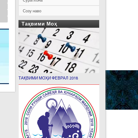
Суратхона
Созу наво
Тақвими Моҳ
ТАҚВИМИ МОҲИ ФЕВРАЛ 2018