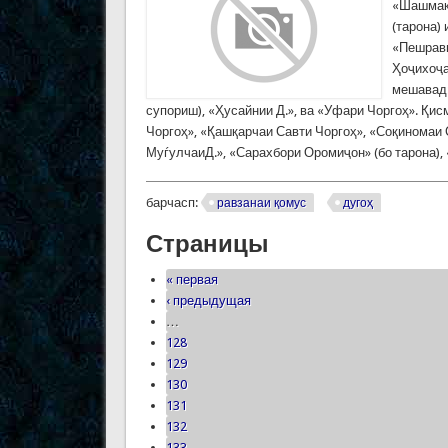
«Шашмақо
(тарона) 
«Пешрави
Ҳоҷихоҷа
мешавад:
супориш), «Ҳусайнии Д.», ва «Уфари Чоргоҳ». Қис
Чоргоҳ», «Қашқарчаи Савти Чоргоҳ», «Соқиномаи 
МуѓулчаиД.», «Сарахбори Оромиҷон» (бо тарона),
барчасп:
равзанаи қомус
дугоҳ
Страницы
« первая
‹ предыдущая
…
128
129
130
131
132
133