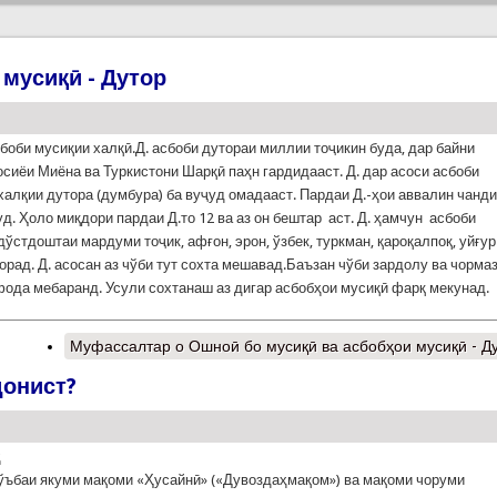
мусиқӣ - Дутор
сбоби мусиқии халқӣ.Д. асбоби дутораи миллии тоҷикин буда, дар байни
осиёи Миёна ва Туркистони Шарқӣ паҳн гардидааст. Д. дар асоси асбоби
халқии дутора (думбура) ба вуҷуд омадааст. Пардаи Д.-ҳои аввалин чанд
уд. Ҳоло миқдори пардаи Д.то 12 ва аз он бештар аст. Д. ҳамчун асбоби
дўстдоштаи мардуми тоҷик, афғон, эрон, ўзбек, туркман, қароқалпоқ, уйғур
орад. Д. асосан аз чўби тут сохта мешавад.Баъзан чўби зардолу ва чорма
фода мебаранд. Усули сохтанаш аз дигар асбобҳои мусиқӣ фарқ мекунад.
Муфассалтар
о Ошноӣ бо мусиқӣ ва асбобҳои мусиқӣ - Д
донист?
ҳ
ўъбаи якуми мақоми «Ҳусайнӣ» («Дувоздаҳмақом») ва мақоми чоруми