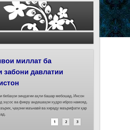
иҳои роҳи абрешим
 феҳристи ЮНЕСКО
д
дасозии ҳуҷҷатҳои номинатсияҳои муштараки
 ҷумла номинатсияи “Роҳи абрешим: гузаргоҳи
и аз ҷониби ҷумҳуриҳои Қазоқистон, Қирғизистон,
иҳод хоҳад шуд
1
2
3