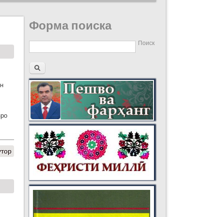
Форма поиска
Поиск
ин
зро
утор