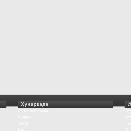
Ҳунаркада
И
Санъати тасвирӣ
Сад
Синамо
Чоп
Театр
На
Рақс
Инт