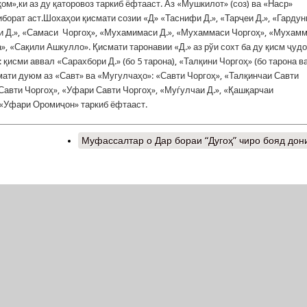
м»,ки аз ду қаторовоз таркиб ёфтааст. Аз «Мушкилот» (соз) ва «Наср»
иборат аст.Шохаҳои қисмати созии «Д» «Таснифи Д.», «Тарҷеи Д.», «Гардуни
 Д.», «Самаси Чоргоҳ», «Мухамимаси Д.», «Мухаммаси Чоргоҳ», «Мухам
», «Сақили Ашкулло». Қисмати таронавии «Д.» аз рўи сохт ба ду қисм ҷудо
 қисми аввал «Сарахбори Д.» (бо 5 тарона), «Талқини Чоргоҳ» (бо тарона в
мати дуюм аз «Савт» ва «Мугулчаҳо»: «Савти Чоргоҳ», «Талқинчаи Савти
Савти Чоргоҳ», «Уфари Савти Чоргоҳ», «Муѓулчаи Д.», «Қашқарчаи
 «Уфари Оромиҷон» таркиб ёфтааст.
Муфассалтар
о Дар бораи “Дугоҳ” чиро бояд дон