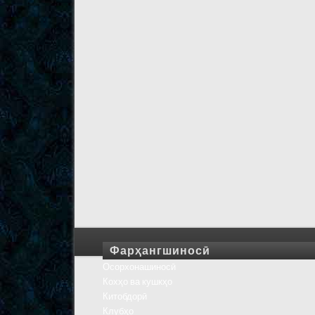
Фарҳангшиносӣ
Осорхонашиносӣ
Кохҳо ва кушкҳо
Китобдорӣ
Клубҳо