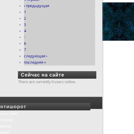
‹ предыдущая
1
2
3
4
5
6
7
следующая ›
последняя »
Сейчас на сайте
There are currently 0 users online.
нтишорот
о ва симо
хонаҳо
шрияҳо
ернет