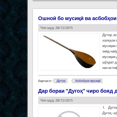
Ошноӣ бо мусиқӣ ва асбобҳои 
Чоп шуд: 28/12/2015
Дутор, а
халқҳои 
мусиқии 
зиёд наб
мусиқии 
шўҳрат д
низ исти
барчасп:
Дутор
Асбобҳои мусиқӣ
Дар бораи “Дугоҳ” чиро бояд 
Чоп шуд: 28/12/2015
1. Дуго
Дугоҳ.-ш