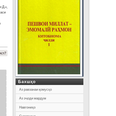
 Д.»,
маси
а
ист?
Бахшҳо
Аз равзанаи қомусҳо
Аз эҷоди мардум
Навгониҳо