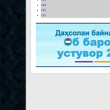
134
135
136