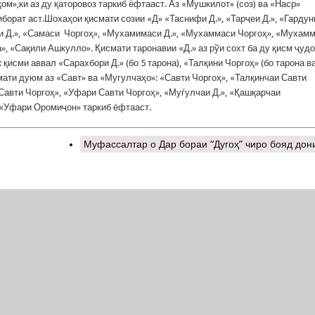
м»,ки аз ду қаторовоз таркиб ёфтааст. Аз «Мушкилот» (соз) ва «Наср»
иборат аст.Шохаҳои қисмати созии «Д» «Таснифи Д.», «Тарҷеи Д.», «Гардуни
 Д.», «Самаси Чоргоҳ», «Мухамимаси Д.», «Мухаммаси Чоргоҳ», «Мухам
», «Сақили Ашкулло». Қисмати таронавии «Д.» аз рўи сохт ба ду қисм ҷудо
 қисми аввал «Сарахбори Д.» (бо 5 тарона), «Талқини Чоргоҳ» (бо тарона в
мати дуюм аз «Савт» ва «Мугулчаҳо»: «Савти Чоргоҳ», «Талқинчаи Савти
Савти Чоргоҳ», «Уфари Савти Чоргоҳ», «Муѓулчаи Д.», «Қашқарчаи
 «Уфари Оромиҷон» таркиб ёфтааст.
Муфассалтар
о Дар бораи “Дугоҳ” чиро бояд дон