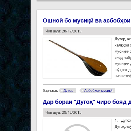
Ошноӣ бо мусиқӣ ва асбобҳои 
Чоп шуд: 28/12/2015
Дутор, а
халқҳои 
мусиқии 
зиёд наб
мусиқии 
шўҳрат д
низ исти
барчасп:
Дутор
Асбобҳои мусиқӣ
Дар бораи “Дугоҳ” чиро бояд 
Чоп шуд: 28/12/2015
1. Дуго
Дугоҳ.-ш