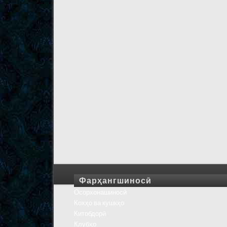
Фарҳангшиносӣ
Осорхонашиносӣ
Кохҳо ва кушкҳо
Китобдорӣ
Клубҳо