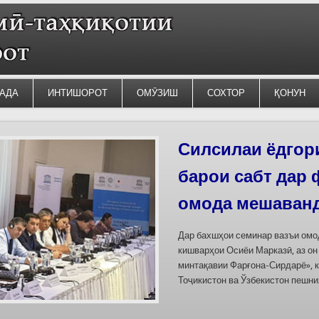
АДА
ИНТИШОРОТ
ОМӮЗИШ
СОХТОР
ҚОНУН
Силсилаи ёдгор
барои сабт дар
омода мешаван
Дар бахшҳои семинар вазъи омо
кишварҳои Осиёи Марказӣ, аз он
минтақавии Фарғона-Сирдарё», к
Тоҷикистон ва Ўзбекистон пешн