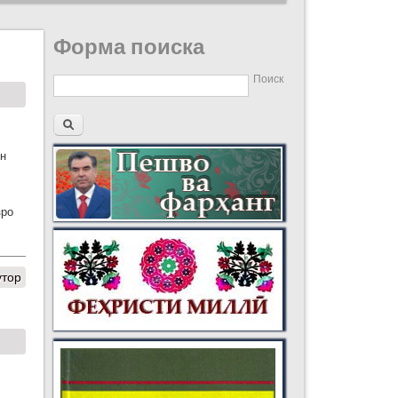
Форма поиска
Поиск
ин
зро
утор