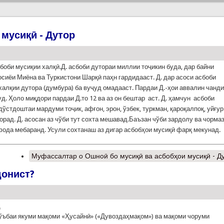
мусиқӣ - Дутор
сбоби мусиқии халқӣ.Д. асбоби дутораи миллии тоҷикин буда, дар байни
осиёи Миёна ва Туркистони Шарқӣ паҳн гардидааст. Д. дар асоси асбоби
халқии дутора (думбура) ба вуҷуд омадааст. Пардаи Д.-ҳои аввалин чанд
уд. Ҳоло миқдори пардаи Д.то 12 ва аз он бештар аст. Д. ҳамчун асбоби
дўстдоштаи мардуми тоҷик, афғон, эрон, ўзбек, туркман, қароқалпоқ, уйғур
орад. Д. асосан аз чўби тут сохта мешавад.Баъзан чўби зардолу ва чорма
фода мебаранд. Усули сохтанаш аз дигар асбобҳои мусиқӣ фарқ мекунад.
Муфассалтар
о Ошноӣ бо мусиқӣ ва асбобҳои мусиқӣ - Д
донист?
ҳ
ўъбаи якуми мақоми «Ҳусайнӣ» («Дувоздаҳмақом») ва мақоми чоруми