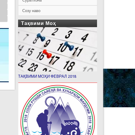
Суратхона
Созу наво
Тақвими Моҳ
ТАҚВИМИ МОҲИ ФЕВРАЛ 2018