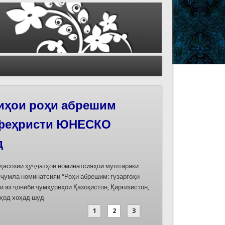
иҳои роҳи абрешим
 феҳристи ЮНЕСКО
д
дасозии ҳуҷҷатҳои номинатсияҳои муштараки
 ҷумла номинатсияи “Роҳи абрешим: гузаргоҳи
и аз ҷониби ҷумҳуриҳои Қазоқистон, Қирғизистон,
иҳод хоҳад шуд
1
2
3