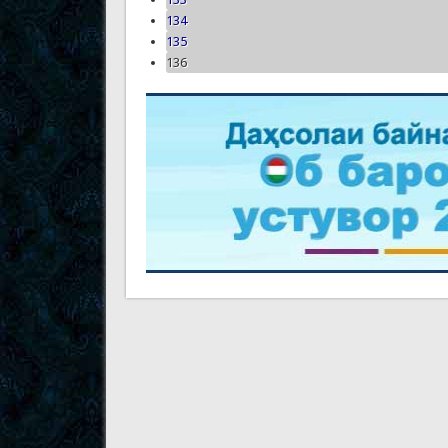
134
135
136