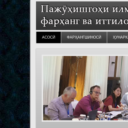
АСОСӢ
ФАРҲАНГШИНОСӢ
ҲУНАРК