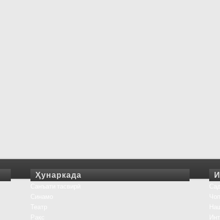
Ҳунаркада
И
Санъати тасвирӣ
Сад
Синамо
Чоп
Театр
На
Рақс
Инт