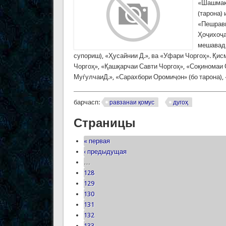
«Шашмақо
(тарона) 
«Пешрави
Ҳоҷихоҷа
мешавад:
супориш), «Ҳусайнии Д.», ва «Уфари Чоргоҳ». Қис
Чоргоҳ», «Қашқарчаи Савти Чоргоҳ», «Соқиномаи 
МуѓулчаиД.», «Сарахбори Оромиҷон» (бо тарона),
барчасп:
равзанаи қомус
дугоҳ
Страницы
« первая
‹ предыдущая
…
128
129
130
131
132
133