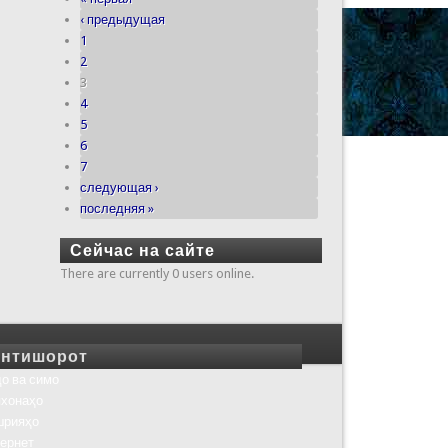
‹ предыдущая
1
2
3
4
5
6
7
следующая ›
последняя »
Сейчас на сайте
There are currently 0 users online.
нтишорот
о ва симо
хонаҳо
шрияҳо
ернет