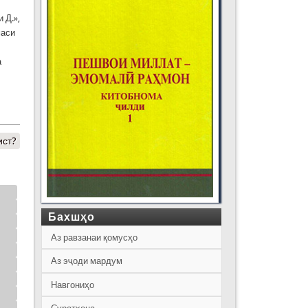
 Д.»,
маси
а
ист?
Бахшҳо
Аз равзанаи қомусҳо
Аз эҷоди мардум
Навгониҳо