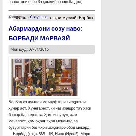
навохтани онро ба ҳамдиёронаш ёд дод,
барчасп:
Созу наво
Муфассалтар
о Созҳои мусиқӣ: Барбат
Абармардони созу наво:
БОРБАДИ МАРВАЗӢ
Чоп шуд: 03/01/2016
Борбад аз ҷумлаи маъруфтарин чеҳраҳои
ҳунар аст. Хунёгарест, ки назирашро таърихи
башар ёд надошта. Ҳам месуруд, ҳам
менавохт, ҳам оҳанг эҷод менамуд ва
бузургтарин базмҳои шоҳонаро обод мекард.
Борбад (тақр. 585 – 89, Нисо (Нусай), Марв –