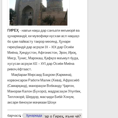
ГИРЕҲ
- навъи нақш дар санъати меъморӣ ва
ҳунармандӣ, ки мувофиқи нусхаи асл нақшҳо
бо ҳам пайвасту такрор меоянд. Ҳунари
гиреҳбандӣ дар асрҳои IX – XIX дар Осиёи
Миёна, Ҳиндустон, Афғонистон, Эрон, Ироқ,
Миср, Тунис, Марокаш, Қафқоз маъмул буда,
хусусан асрҳои XII – XYI дар Осиёи Миёна
ривоҷ ёфтааст.
Мақбараи Мирсаид Баҳром (Кармина),
корвонсарои Работи Малик (Хева), Афросиёб
(Самарқанд), манораҳои Вобканду Ҷарғон,
Манораи Калон (Бухоро), мадрасаҳои Улуғбек,
Тиллокорӣ, Шердор, масҷиди Бибӣ Хонум,
аксари биноҳои маҷмааи Шоҳи
барчасп:
Ҳунаркада
Муфассалтар
о Гиреҳ, яъне чӣ?