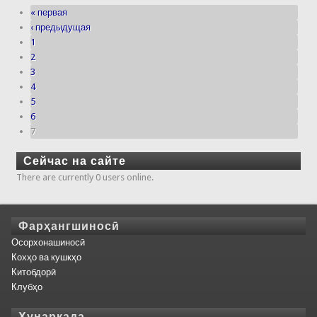
« первая
‹ предыдущая
1
2
3
4
5
6
7
Сейчас на сайте
There are currently 0 users online.
Фарҳангшиносӣ
Осорхонашиносӣ
Кохҳо ва кушкҳо
Китобдорӣ
Клубҳо
Ҳунаркада