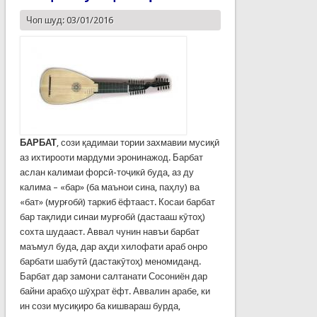
Чоп шуд: 03/01/2016
БАРБАТ
, сози қадимаи тории захмавии мусиқӣ
аз ихтирооти мардуми эронинажод. Барбат
аслан калимаи форсӣ-тоҷикӣ буда, аз ду
калима – «бар» (ба маънои сина, паҳлу) ва
«бат» (мурғобӣ) таркиб ёфтааст. Косаи барбат
бар тақлиди синаи мурғобӣ (дастааш кӯтоҳ)
сохта шудааст. Аввал чунин навъи барбат
маъмул буда, дар аҳди хилофати араб онро
барбати шабутӣ (дастакӯтоҳ) меномиданд.
Барбат дар замони салтанати Сосониён дар
байни арабҳо шӯҳрат ёфт. Аввалин арабе, ки
ин сози мусиқиро ба кишвараш бурда,