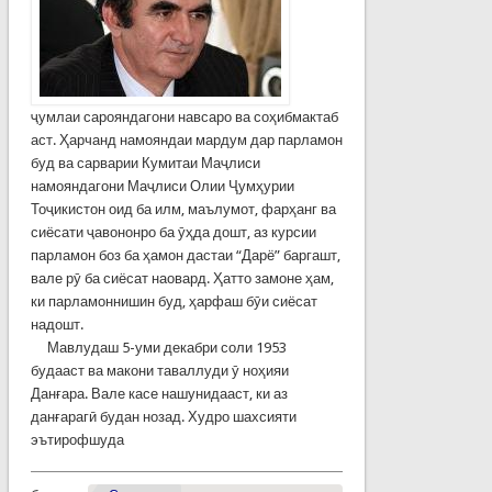
ҷумлаи сарояндагони навсаро ва соҳибмактаб
аст. Ҳарчанд намояндаи мардум дар парламон
буд ва сарварии Кумитаи Маҷлиси
намояндагони Маҷлиси Олии Ҷумҳурии
Тоҷикистон оид ба илм, маълумот, фарҳанг ва
сиёсати ҷавононро ба ӯҳда дошт, аз курсии
парламон боз ба ҳамон дастаи “Дарё” баргашт,
вале рӯ ба сиёсат наовард. Ҳатто замоне ҳам,
ки парламоннишин буд, ҳарфаш бӯи сиёсат
надошт.
Мавлудаш 5-уми декабри соли 1953
будааст ва макони таваллуди ӯ ноҳияи
Данғара. Вале касе нашунидааст, ки аз
данғарагӣ будан нозад. Худро шахсияти
эътирофшуда