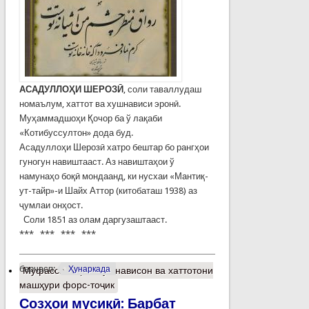
АСАДУЛЛОҲИ ШЕРОЗӢ
, соли таваллудаш
номаълум, хаттот ва хушнависи эронӣ.
Муҳаммадшоҳи Қочор ба ў лақаби
«Котибуссултон» дода буд.
Асадуллоҳи Шерозӣ хатро бештар бо рангҳои
гуногун навиштааст. Аз навиштаҳои ў
намунаҳо боқӣ мондаанд, ки нусхаи «Мантиқ-
ут-тайр»-и Шайх Аттор (китобаташ 1938) аз
ҷумлаи онҳост.
Соли 1851 аз олам даргузаштааст.
*** *** *** ***
барчасп:
Ҳунаркада
Муфассалтар
о Хушнависон ва хаттотони
машҳури форс-тоҷик
Созҳои мусиқӣ: Барбат