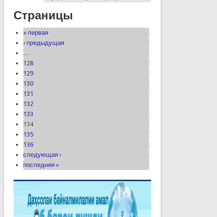
Страницы
« первая
‹ предыдущая
…
128
129
130
131
132
133
134
135
136
следующая ›
последняя »