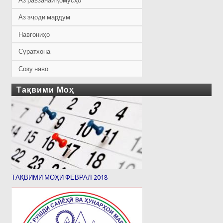
Аз равзанаи қомусҳо
Аз эҷоди мардум
Навгониҳо
Суратхона
Созу наво
Тақвими Моҳ
ТАҚВИМИ МОҲИ ФЕВРАЛ 2018