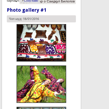
барчасп:
Созу наво
Муфассалтар
о Саидқул Билолов
Photo gallery #1
Чоп шуд: 18/01/2016