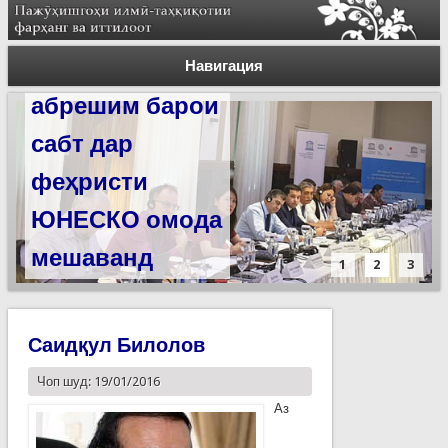
Силсилаи
ёдгориҳои роҳи
Навигация
абрешим барои
сабт дар
феҳристи
ЮНЕСКО омода
мешаванд
1
2
3
Саидқул Билолов
Чоп шуд: 19/01/2016
Аз