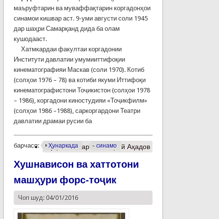
маъруфтарин ва муваффақтарин коргадонҳои
синамои кишвар аст. 9-уми августи соли 1945
дар шаҳри Самарқанд дида ба олам
кушодааст.
Хатмкардаи факултаи коргадонии
Институти давлатии умумииттифоқии
кинематографияи Маскав (соли 1970). Котиб
(солҳои 1976 – 78) ва котиби якуми Иттифоқи
кинематографистони Тоҷикистон (солҳои 1978
– 1986), коргадони киностудияи «Тоҷикфилм»
(солҳои 1986 –1988), саркоргардони Театри
давлатии драмаи русии ба
барчасп:
Ҳунаркада
синамо
Муфассалтар
о Валерий Аҳадов
Хушнависон ва хаттотони
машҳури форс-тоҷик
Чоп шуд: 04/01/2016