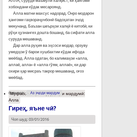
АЛЛА, суруди маъмули халқист, ки ҳангоми
хобондани кўдак месароянд.
Алла матни махсус надорад. Онро модарон
ҳангоми гаҳвораҷунбонӣ бадоҳатан эҷод
мекунанд. Баъзан шеърҳои халқӣ ё китобӣ, ки
рўҳи ҳузнангез дошта бошанд, ба сифати алла
суруда мешаванд.
Дар алла руҳия ва эҳсоси модар, орзуву
умедҳои ў барои хушбахтии кўдак ифода
меёбад. Алла одатан, бо калимаҳои «алла,
аллаё, алла» ё «алла гўям, аллаё», ки дар
охири ҳар мисраъ такрор мешаванд, оғоз
меёбад.
барчасп:
Аз эҷоди мардум
Муфассалтар
о Сурудаҳои мардумӣ:
Алла
Гиреҳ, яъне чӣ?
Чоп шуд: 03/01/2016