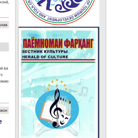
хонӣ,
нак
ӣ ва
ӯз
илмию
ҳмон
е