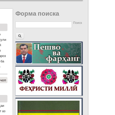
Форма поиска
Поиск
р
кули
ӣ
о
ароз
 ба
ӣ
 чоп
ҳаи
т аз