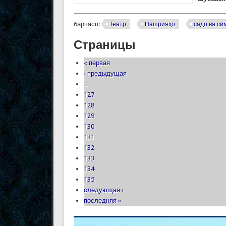
барчасп:
Театр
Нашрияҳо
садо ва си
Страницы
« первая
‹ предыдущая
…
127
128
129
130
131
132
133
134
135
следующая ›
последняя »