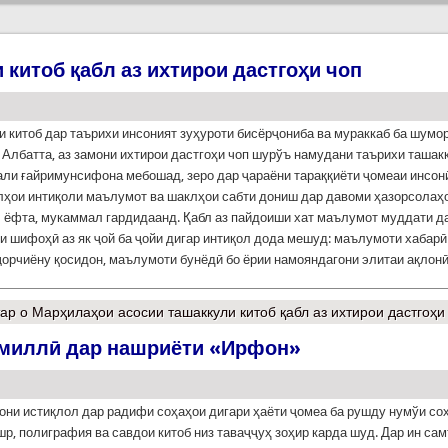
китоб қабл аз ихтирои дастгоҳи чоп
 китоб дар таърихи инсоният зуҳуроти бисёрҷониба ва мураккаб ба шумо
 Албатта, аз замони ихтирои дастгоҳи чоп шурўъ намудани таърихи ташак
али ғайримунсифона мебошад, зеро дар ҷараёни тараққиёти ҷомеаи инсон
лҳои интиқоли маълумот ва шаклҳои сабти дониш дар давоми ҳазорсолаҳ
 ёфта, мукаммал гардидаанд. Қабл аз пайдоиши хат маълумот муддати д
и шифоҳӣ аз як ҷой ба ҷойи дигар интиқол дода мешуд: маълумоти хабарӣ
ҷорчиёну қосидон, маълумоти бунёдӣ бо ёрии намояндагони элитаи ақлон
ар
о Марҳилаҳои асосии ташаккули китоб қабл аз ихтирои дастгоҳи
миллӣ дар нашриёти «Ирфон»
они истиқлол дар радифи соҳаҳои дигари ҳаёти ҷомеа ба рушду нумўи со
шр, полиграфия ва савдои китоб низ таваҷҷуҳ зоҳир карда шуд. Дар ин сам