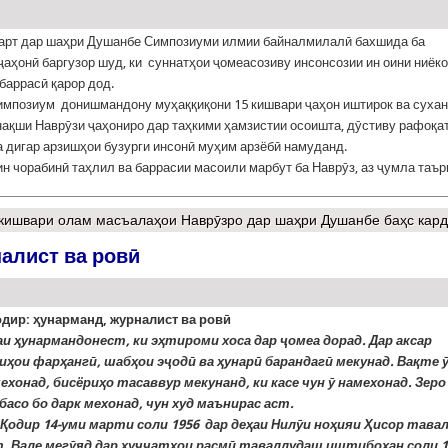
арт дар шаҳри Душанбе Симпозиуми илмии байналмилалӣ бахшида ба
ҷаҳонӣ баргузор шуд, ки суннатҳои ҷомеасозиву инсонсозии ин оини ниёк
баррасӣ қарор дод.
импозиум донишмандону муҳаққиқони 15 кишвари ҷаҳон иштирок ва суха
нақши Наврӯзи ҷаҳониро дар таҳкими ҳамзистии осоишта, дӯстиву рафоқат
а дигар арзишҳои бузурги инсонӣ муҳим арзёбӣ намуданд.
н чорабинӣ таҳлил ва баррасии масоили марбут ба Наврӯз, аз ҷумла таър
кишвари олам масъалаҳои Наврӯзро дар шаҳри Душанбе баҳс кар
алист ва ровӣ
дир: ҳунарманд, журналист ва ровӣ
аи ҳунармандонест, ки эҳтироми хоса дар ҷомеа дорад. Дар аксар
иҳои фарҳангӣ, шабҳои эҷодӣ ва ҳунарӣ барандагӣ мекунад. Вақте 
хонад, бисёриҳо тасаввур мекунанд, ки касе чун ӯ намехонад. Зеро
асо бо дарк мехонад, чун худ маънирас аст.
Қодир 14-уми марти соли 1956 дар деҳаи Нилӯи ноҳияи Ҳисор тава
. Вале мегӯяд дар ҳуҷҷатҳои расмӣ таваллудаш иштибоҳан соли 1