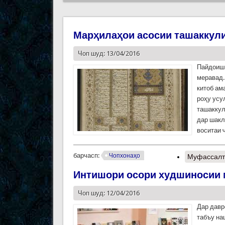
Марҳилаҳои асосии ташаккули 
Чоп шуд: 13/04/2016
Пайдоиши
меравад.
китоб ам
роҳу усу
ташаккул
дар шакл
воситаи 
барчасп:
Чопхонаҳо
Муфассалт
Интишори осори худшиносии 
Чоп шуд: 12/04/2016
Дар давр
табъу на