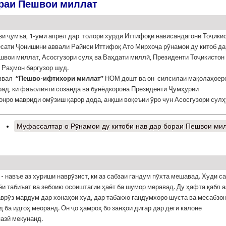
ораи Пешвои миллат
зи ҷумъа, 1-уми апрел дар толори хурди Иттифоқи нависандагони Тоҷики
ёсати Ҷонишини аввали Райиси Иттифоқ Ато Мирхоҷа рӯнамои ду китоб да
швои миллат, Асосгузори сулҳ ва Ваҳдати миллӣ, Президенти Тоҷикистон
Раҳмон баргузор шуд.
аввал
“Пешво-ифтихори миллат”
НОМ дошт ва он силсилаи мақолаҳоер
рад, ки фаъолияти созанда ва бунёдкорона Президенти Ҷумҳурии
онро мавриди омӯзиш қарор дода, анқши воқеъии ӯро чун Асосгузори сулҳ
Муфассалтар
о Рӯнамои ду китоби нав дар бораи Пешвои ми
-
навъе аз хуриши наврӯзист, ки аз сабзаи гандум пӯхта мешавад. Худи с
ёи табиъат ва зебоию осоиштагии ҳаёт ба шумор меравад. Ду ҳафта қабл а
врӯз мардум дар хонаҳои худ, дар табакхо гандумхоро шуста ва месабзо
ид ба идгоҳ меоранд. Он ҷо ҳамроҳ бо занҳои дигар дар деги калоне
азӣ мекунанд.