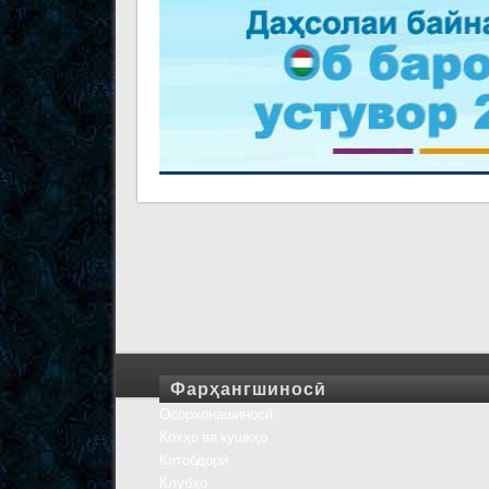
Фарҳангшиносӣ
Осорхонашиносӣ
Кохҳо ва кушкҳо
Китобдорӣ
Клубҳо