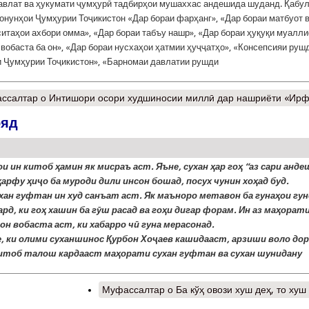
авлат ва ҳукумати ҷумҳурӣ тадбирҳои мушаххас андешида шуданд. Қабу
онунҳои Ҷумҳурии Тоҷикистон «Дар бораи фарҳанг», «Дар бораи матбуот 
ситаҳои ахбори омма», «Дар бораи табъу нашр», «Дар бораи ҳуқуқи муалл
 вобаста ба он», «Дар бораи нусхаҳои ҳатмии ҳуҷҷатҳо», «Консепсияи руш
 Ҷумҳурии Тоҷикистон», «Барномаи давлатии рушди
ссалтар
о Интишори осори худшиносии миллӣ дар нашриёти «Ир
ояд
 ин китоб ҳамин як мисраъ аст. Яъне, сухан ҳар гоҳ “аз сари анде
ҳарфу ҳиҷо ба муроди дили инсон бошад, посух чунин хоҳад буд.
хан гуфтан ин худ санъат аст. Як маъноро метавон ба гунаҳои гу
рд, ки гоҳ хашин ба гӯш расад ва гоҳи дигар форам. Ин аз маҳорат
он вобаста аст, ки хабарро чӣ гуна мерасонад.
, ки олими суханшинос Қурбон Хоҷаев кашидааст, арзиши воло дор
китоб талош кардааст маҳорати сухан гуфтан ва сухан шунидану
Муфассалтар
о Ба кўҳ овози хуш деҳ, то хуш