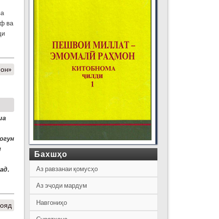
л
ва
иф ва
ди
фон»
ша
ногун
и
Бахшҳо
Аз равзанаи қомусҳо
ад.
Аз эҷоди мардум
Навгониҳо
 ояд