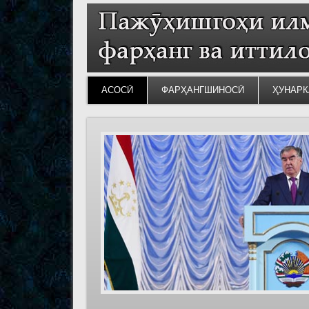
АСОСӢ
ФАРҲАНГШИНОСӢ
ҲУНАРК