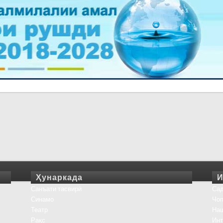
Ҳунаркада
И
Санъати тасвирӣ
Сад
Синамо
Чоп
Театр
На
Рақс
Инт