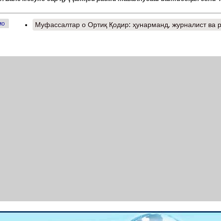
мо
Муфассалтар
о Ортиқ Қодир: ҳунарманд, журналист ва 