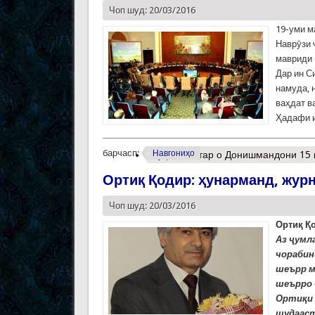
Чоп шуд: 20/03/2016
19-уми м
Наврӯзи 
мавриди 
Дар ин С
намуда, 
ваҳдат в
Ҳадафи и
барчасп:
Навгониҳо
Муфассалтар
о Донишмандони 15 
Ортиқ Қодир: ҳунарманд, журн
Чоп шуд: 20/03/2016
Ортиқ Қо
Аз ҷумл
чорабин
шеърр ме
шеърро б
Ортиқи 
шудааст