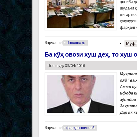
ҷониби д
шудани қ
дигар во
ҳуқуқҳои
фарҳанги
барчасп:
Чопхонаҳо
Муфа
Ба кўҳ овози хуш деҳ, то хуш 
Чоп шуд: 05/04/2016
Муҳтавои
ояд” ва 
Аммо су
ифода ка
гӯяндаи 
Заҳмате
Дар як 
барчасп:
фарҳангшиносӣ