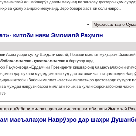
суманакпазӣ як шабонарӯз давом мекунад ва занҳову духтарон ҳам суруд
иҳо ва ҳазлу хандаҳо мекунанд. Зеро боваре ҳаст, ки соли навро...
Муфассалтар
о Сума
ат»- китоби нави Эмомалӣ Раҳмон
ави Асосгузори сулҳу Ваҳдати миллӣ, Пешвои миллат муҳтарам Эмомалӣ
«Забони миллат- ҳастии миллат»
баргузор шуд.
ор Раҳмонзода –Ёрдамчии Президенти кишвар оид ба масъалаҳои иҷтимо
о ҷомеа дар сухани муқаддимотии худ дар остонаи ҷашни ҷамшедии Навр
дидани китоби «Забони миллат –ҳастии миллат»-ро дастоварди бузурги 
 ва муждаи наврӯзӣ барои миллати тоҷик ва кулли форсизабонони ҷаҳон
ард.
лтар
о «Забони миллат- ҳастии миллат»- китоби нави Эмомалӣ Ра
ам масъалаҳои Наврӯзро дар шаҳри Душанб