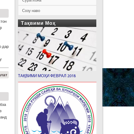
Суратхона
Созу наво
стон
Тақвими Моҳ
р
о дар
у
ллат
ТАҚВИМИ МОҲИ ФЕВРАЛ 2018
абза
з
нанд