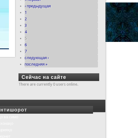
‹ предыдущая
1
2
3
4
5
6
7
следующая ›
последняя »
Сейчас на сайте
There are currently 0 users online.
нтишорот
о ва симо
хонаҳо
шрияҳо
ернет