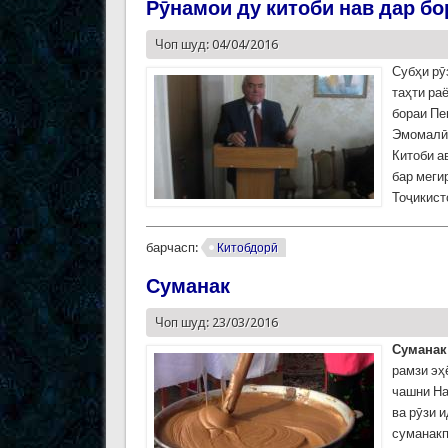
Рӯнамои ду китоби нав дар б
Чоп шуд: 04/04/2016
Субҳи рӯ
таҳти ра
бораи Пе
Эмомалӣ 
Китоби 
бар меги
Тоҷикист
барчасп:
Китобдорӣ
Суманак
Чоп шуд: 23/03/2016
Суманак 
рамзи эҳ
чашни На
ва рӯзи 
суманакп