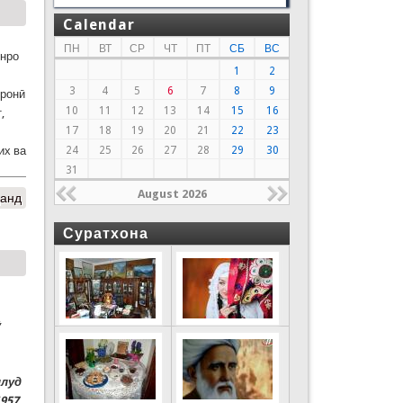
Calendar
ПН
ВТ
СР
ЧТ
ПТ
СБ
ВС
онро
1
2
3
4
5
6
7
8
9
нронӣ
10
11
12
13
14
15
16
,
17
18
19
20
21
22
23
24
25
26
27
28
29
30
их ва
31
August 2026
данд
Суратхона
ӯ
ллуд
957