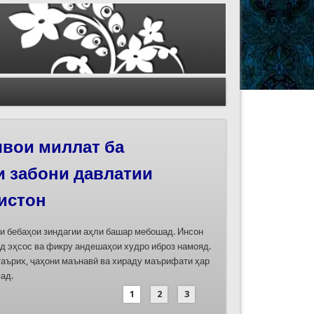
вои миллат ба
иҳои роҳи абрешим
и забони давлатии
 феҳристи ЮНЕСКО
истон
д
ти бебаҳои зиндагии аҳли башар мебошад. Инсон
дасозии ҳуҷҷатҳои номинатсияҳои муштараки
д эҳсос ва фикру андешаҳои худро иброз намояд.
 ҷумла номинатсияи “Роҳи абрешим: гузаргоҳи
таърих, ҷаҳони маънавӣ ва хираду маърифати ҳар
и аз ҷониби ҷумҳуриҳои Қазоқистон, Қирғизистон,
ад.
иҳод хоҳад шуд
1
2
3