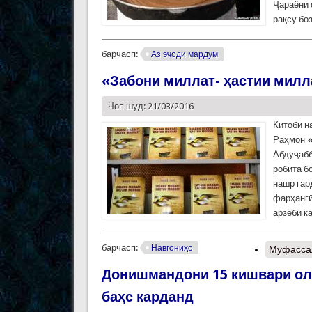
Ҷараёни 
рақсу боз
барчасп:
Аз эҷоди мардум
«Забони миллат- ҳастии милл
Чоп шуд: 21/03/2016
Китоби н
Раҳмон
Абдуҷабб
робита б
нашр гар
фарҳангӣ
арзёбӣ к
барчасп:
Навгониҳо
Муфасса
Донишмандони 15 кишвари ол
баҳс карданд