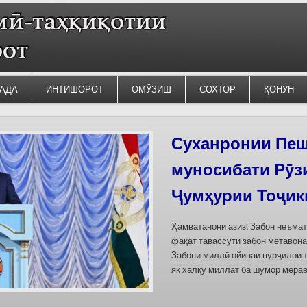
АДА
ИНТИШОРОТ
ОМӮЗИШ
СОХТОР
ҚОНУН
Суханронии Пеш
Силсилаи ёдгор
муносибати Рӯз
барои сабт дар
Ҷумҳурии Тоҷик
омода мешаван
Ҳамватанони азиз! Забон неъма
Дар бахшҳои семинар вазъи омо
фақат тавассути забон метавона
кишварҳои Осиёи Марказӣ, аз он
Забони миллӣ ойинаи пурҷилои 
минтақавии Фарғона-Сирдарё», к
як халқу миллат ба шумор мерав
Тоҷикистон ва Ўзбекистон пешн