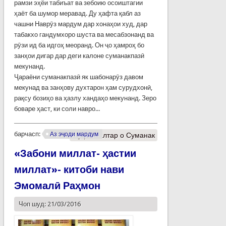
рамзи эҳёи табиъат ва зебоию осоиштагии
ҳаёт ба шумор меравад. Ду ҳафта қабл аз
чашни Наврӯз мардум дар хонаҳои худ, дар
табакхо гандумхоро шуста ва месабзонанд ва
рӯзи ид ба идгоҳ меоранд. Он ҷо ҳамроҳ бо
занҳои дигар дар деги калоне суманакпазӣ
мекунанд.
Ҷараёни суманакпазӣ як шабонарӯз давом
мекунад ва занҳову духтарон ҳам сурудхонӣ,
рақсу бозиҳо ва ҳазлу хандаҳо мекунанд. Зеро
боваре ҳаст, ки соли навро...
барчасп:
Аз эҷоди мардум
Муфассалтар
о Суманак
«Забони миллат- ҳастии
миллат»- китоби нави
Эмомалӣ Раҳмон
Чоп шуд: 21/03/2016