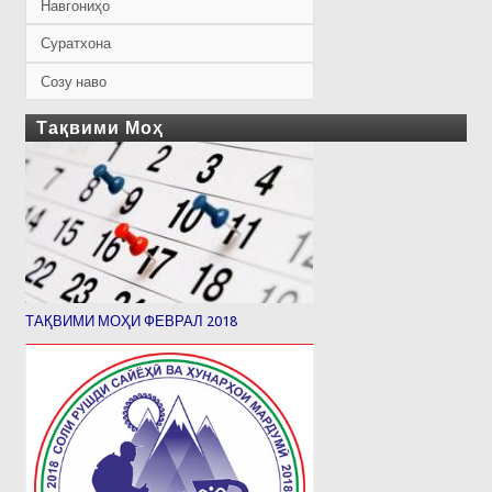
Навгониҳо
Суратхона
Созу наво
Тақвими Моҳ
ТАҚВИМИ МОҲИ ФЕВРАЛ 2018