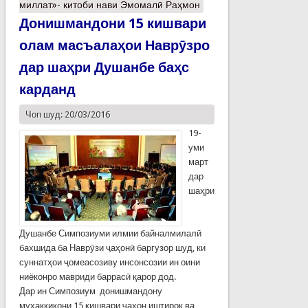
миллат»- китоби нави Эмомалӣ Раҳмон
Донишмандони 15 кишвари
олам масъалаҳои Наврӯзро
дар шаҳри Душанбе баҳс
карданд
Чоп шуд: 20/03/2016
19-
уми
март
дар
шаҳри
Душанбе Симпозиуми илмии байналмилалӣ
бахшида ба Наврӯзи ҷаҳонӣ баргузор шуд, ки
суннатҳои ҷомеасозиву инсонсозии ин оини
ниёконро мавриди баррасӣ қарор дод.
Дар ин Симпозиум донишмандону
муҳаққиқони 15 кишвари ҷаҳон иштирок ва