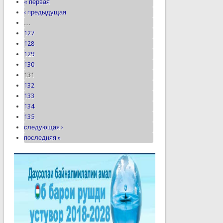
« первая
‹ предыдущая
…
127
128
129
130
131
132
133
134
135
следующая ›
последняя »