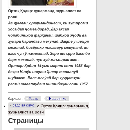
Ортиқ Қодир: ҳунарманд, журналист ва
ровӣ
Аз ҷумлаи ҳунармандонест, ки эҳтироми
хоса дар ҷомеа дорад. Дар аксар
чорабиниҳои фарҳангӣ, шабҳои эҷодӣ ва
ҳунарӣ барандагӣ мекунад. Вақте ӯ шеърр
мехонад, бисёриҳо тасаввур мекунанд, ки
касе чун ӯ намехонад. Зеро шеърро басо бо
дарк мехонад, чун худ маънирас аст.
Ортиқи Қодир 14-уми марти соли 1956 дар
деҳаи Нилӯи ноҳияи Ҳисор таваллуд
шудааст. Вале мегӯяд дар ҳуҷҷатҳои
расмӣ таваллудаш иштибоҳан соли 1957
барчасп:
Театр
Нашрияҳо
садо ва симо
Муфассалтар
о Ортиқ Қодир: ҳунарманд,
журналист ва ровӣ
Страницы