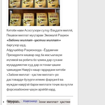
Китоби нави Асосгузори сулҳу Ваҳдати миллӣ,
Пешвои миллат муҳтарам Эмомалӣ Раҳмон
«Забони миллат- ҳастии миллат»
баргузор шуд.
Абдуҷаббор Раҳмонзода –Ёрдамчии
Президенти кишвар оид ба масъалаҳои
иҷтимоӣ ва робита бо ҷомеа дар сухани
муқаддимотии худ дар остонаи ҷашни
ҷамшедии Наврӯз нашр гардидани китоби
«Забони миллат –ҳастии миллат»-ро
дастоварди бузурги илмию фарҳангӣ ва
муждаи наврӯзӣ барои миллати тоҷик ва кулли
форсизабонони ҷаҳон арзёбӣ кард.
барчасп:
Навгониҳо
Муфассалтар
о «Забони миллат- ҳастии