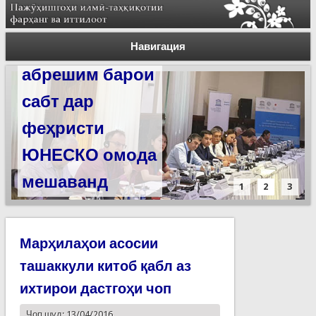
Силсилаи
ёдгориҳои роҳи
Навигация
абрешим барои
сабт дар
феҳристи
ЮНЕСКО омода
мешаванд
1
2
3
Марҳилаҳои асосии
ташаккули китоб қабл аз
ихтирои дастгоҳи чоп
Чоп шуд: 13/04/2016