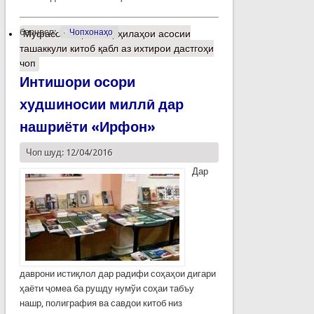
барчасп:
Чопхонаҳо
Муфассалтар
о Марҳилаҳои асосии
ташаккули китоб қабл аз ихтирои дастгоҳи
чоп
Интишори осори
худшиносии миллӣ дар
нашриёти «Ирфон»
Чоп шуд: 12/04/2016
Дар
даврони истиқлол дар радифи соҳаҳои дигари
ҳаёти ҷомеа ба рушду нумўи соҳаи табъу
нашр, полиграфия ва савдои китоб низ