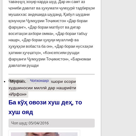
таваҷҷуҳ зоҳир карда шуд. Дар ин самт аз
ҷониби давлат ва ҳукумати ҷумҳурӣ тадбирҳои
мушаххас андешида шуданд. Қабул шудани
қонунҳои Ҷумҳурии Тоҷикистон «Дар бораи
фарҳанг», «Дар бораи матбуот ва дигар
воситаҳои ахбори омма», «Дар бораи табъу
нашр», «Дар бораи ҳуқуқи муаллиф ва
ҳуқуқҳои вобаста ба он», «Дар бораи нусхаҳои
ҳатмии ҳуҷҷатҳо», «Консепсияи рушди
фарҳанги Ҷумҳурии Тоҷикистон», «Барномаи
давлатии рушди
барчасп:
Чопхонаҳо
Муфассалтар
о Интишори осори
худшиносии миллӣ дар нашриёти
«Ирфон»
Ба кўҳ овози хуш деҳ, то
хуш ояд
Чоп шуд: 05/04/2016