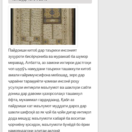
Пайдоиши китоб дар таърихи инсоният
зуҳуроти бисёрҷониба ва мураккаб ба шумор
меравад. Албатта, аз замони ихтирои дастгоҳи
чоп шурўъ намудани таърихи ташаккули китоб
амали ғайримунсифона мебошад, зеро дар
ҷараёни тараққиёти ҷомеаи инсонӣ роҳу
усулҳои интиқоли маълумот ва шаклҳои сабти
дониш дар давоми ҳазорсолаҳо ташаккул
ёфта, мукаммал гардидаанд. Қабл аз
пайдоиши хат маълумот муддати дароз дар
шакли шифоҳӣ аз як ҷой ба ҷойи дигар интиқол
дода мешуд: маълумоти хабарӣ ба воситаи
ҷорчиёну қосидон, маълумоти бунёдӣ бо ёрии
намояндагони элитаи ақлонӣ