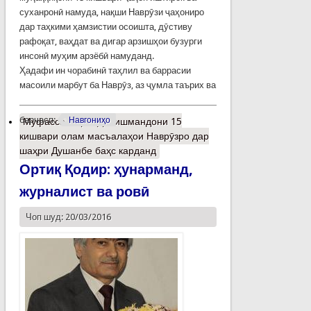
суханронӣ намуда, нақши Наврӯзи ҷаҳониро
дар таҳкими ҳамзистии осоишта, дӯстиву
рафоқат, ваҳдат ва дигар арзишҳои бузурги
инсонӣ муҳим арзёбӣ намуданд.
Ҳадафи ин чорабинӣ таҳлил ва баррасии
масоили марбут ба Наврӯз, аз ҷумла таърих ва
барчасп:
Навгониҳо
Муфассалтар
о Донишмандони 15
кишвари олам масъалаҳои Наврӯзро дар
шаҳри Душанбе баҳс карданд
Ортиқ Қодир: ҳунарманд,
журналист ва ровӣ
Чоп шуд: 20/03/2016