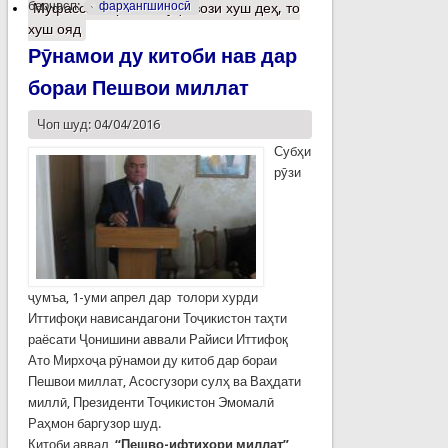
барчасп:
фарҳангшиносӣ
Муфассалтар
о Ба кўҳ овози хуш деҳ, то
хуш ояд
Рӯнамои ду китоби нав дар
бораи Пешвои миллат
Чоп шуд: 04/04/2016
Субҳи
рӯзи
ҷумъа, 1-уми апрел дар толори хурди
Иттифоқи нависандагони Тоҷикистон таҳти
раёсати Ҷонишини аввали Райиси Иттифоқ
Ато Мирхоҷа рӯнамои ду китоб дар бораи
Пешвои миллат, Асосгузори сулҳ ва Ваҳдати
миллӣ, Президенти Тоҷикистон Эмомалӣ
Раҳмон баргузор шуд.
Китоби аввал
“Пешво-ифтихори миллат”