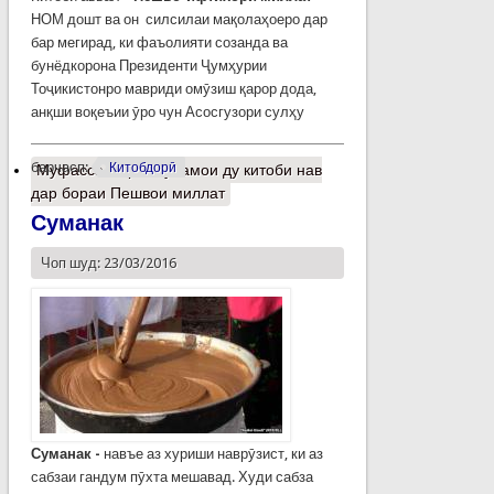
НОМ дошт ва он силсилаи мақолаҳоеро дар
бар мегирад, ки фаъолияти созанда ва
бунёдкорона Президенти Ҷумҳурии
Тоҷикистонро мавриди омӯзиш қарор дода,
анқши воқеъии ӯро чун Асосгузори сулҳу
барчасп:
Китобдорӣ
Муфассалтар
о Рӯнамои ду китоби нав
дар бораи Пешвои миллат
Суманак
Чоп шуд: 23/03/2016
Суманак -
навъе аз хуриши наврӯзист, ки аз
сабзаи гандум пӯхта мешавад. Худи сабза