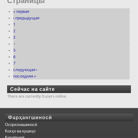
Страницы
« первая
‹ предыдущая
1
2
3
4
5
6
7
следующая ›
последняя »
Сейчас на сайте
There are currently 0 users online.
Фарҳангшиносӣ
Осорхонашиносӣ
Кохҳо ва кушкҳо
Китобдорӣ