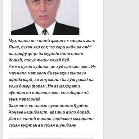
Муҳтавои ин китоб ҳамин як мисраъ аст.
Яъне, сухан ҳар гоҳ “аз сари андеша ояд”
ва ҳарфу ҳиҷо ба муроди дили инсон
бошад, посух чунин хоҳад буд.
Аммо сухан гуфтан ин худ санъат аст. Як
маъноро метавон ба гунаҳои гуногун
ифода кард, ки гоҳ хашин ба гӯш расад ва
гоҳи дигар форам. Ин аз маҳорати
гӯяндаи он вобаста аст, ки хабарро чӣ
гуна мерасонад.
Заҳмате, ки олими суханшинос Қурбон
Хоҷаев кашидааст, арзиши воло дорад.
Дар як китоб талош кардааст маҳорати
сухан гуфтан ва сухан шунидану