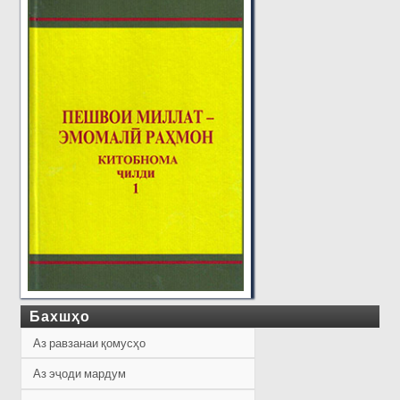
Бахшҳо
Аз равзанаи қомусҳо
Аз эҷоди мардум