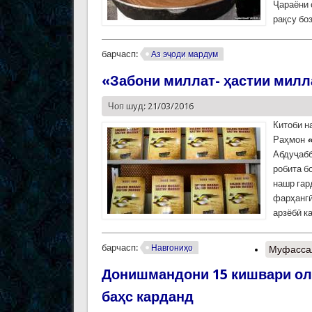
Ҷараёни 
рақсу боз
барчасп:
Аз эҷоди мардум
«Забони миллат- ҳастии милл
Чоп шуд: 21/03/2016
Китоби н
Раҳмон
Абдуҷабб
робита б
нашр гар
фарҳангӣ
арзёбӣ к
барчасп:
Навгониҳо
Муфасса
Донишмандони 15 кишвари ол
баҳс карданд