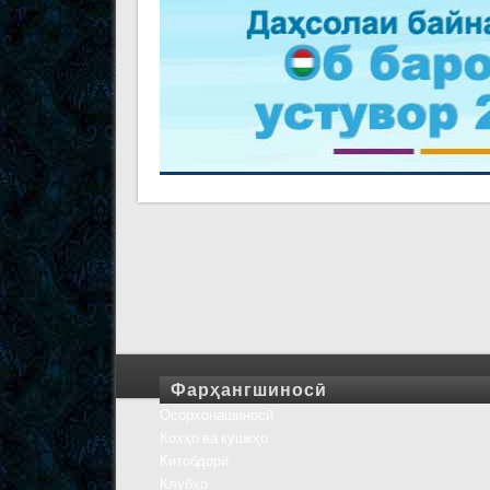
Фарҳангшиносӣ
Осорхонашиносӣ
Кохҳо ва кушкҳо
Китобдорӣ
Клубҳо