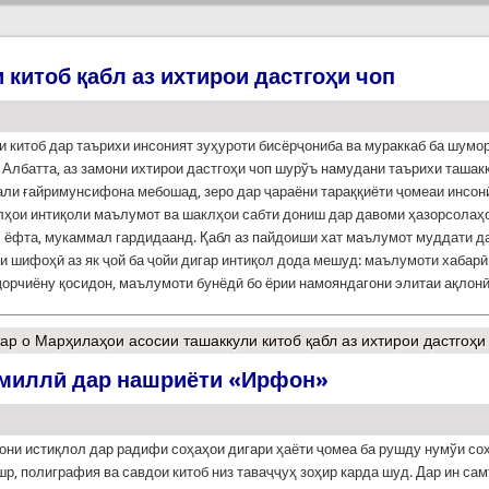
китоб қабл аз ихтирои дастгоҳи чоп
 китоб дар таърихи инсоният зуҳуроти бисёрҷониба ва мураккаб ба шумо
 Албатта, аз замони ихтирои дастгоҳи чоп шурўъ намудани таърихи ташак
али ғайримунсифона мебошад, зеро дар ҷараёни тараққиёти ҷомеаи инсон
лҳои интиқоли маълумот ва шаклҳои сабти дониш дар давоми ҳазорсолаҳ
 ёфта, мукаммал гардидаанд. Қабл аз пайдоиши хат маълумот муддати д
и шифоҳӣ аз як ҷой ба ҷойи дигар интиқол дода мешуд: маълумоти хабарӣ
ҷорчиёну қосидон, маълумоти бунёдӣ бо ёрии намояндагони элитаи ақлон
ар
о Марҳилаҳои асосии ташаккули китоб қабл аз ихтирои дастгоҳи
миллӣ дар нашриёти «Ирфон»
они истиқлол дар радифи соҳаҳои дигари ҳаёти ҷомеа ба рушду нумўи со
шр, полиграфия ва савдои китоб низ таваҷҷуҳ зоҳир карда шуд. Дар ин сам