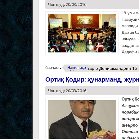
Чоп шуд: 20/03/2016
19-уми м
Наврӯзи 
мавриди 
Дар ин С
намуда, 
ваҳдат в
Ҳадафи и
барчасп:
Навгониҳо
Муфассалтар
о Донишмандони 15 
Ортиқ Қодир: ҳунарманд, журн
Чоп шуд: 20/03/2016
Ортиқ Қо
Аз ҷумл
чорабин
шеърр ме
шеърро б
Ортиқи 
шудааст