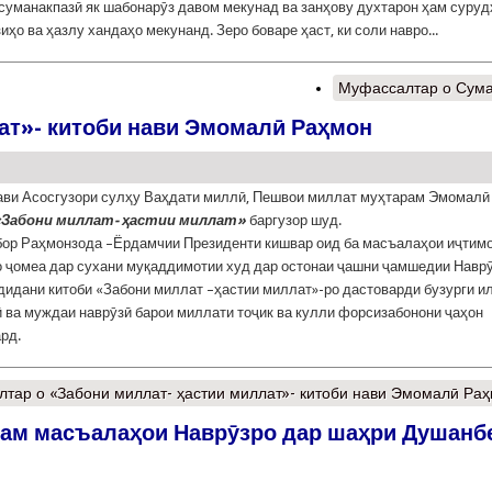
суманакпазӣ як шабонарӯз давом мекунад ва занҳову духтарон ҳам суруд
иҳо ва ҳазлу хандаҳо мекунанд. Зеро боваре ҳаст, ки соли навро...
Муфассалтар
о Сума
ат»- китоби нави Эмомалӣ Раҳмон
ави Асосгузори сулҳу Ваҳдати миллӣ, Пешвои миллат муҳтарам Эмомалӣ
«Забони миллат- ҳастии миллат»
баргузор шуд.
ор Раҳмонзода –Ёрдамчии Президенти кишвар оид ба масъалаҳои иҷтимо
о ҷомеа дар сухани муқаддимотии худ дар остонаи ҷашни ҷамшедии Навр
дидани китоби «Забони миллат –ҳастии миллат»-ро дастоварди бузурги 
 ва муждаи наврӯзӣ барои миллати тоҷик ва кулли форсизабонони ҷаҳон
ард.
лтар
о «Забони миллат- ҳастии миллат»- китоби нави Эмомалӣ Ра
ам масъалаҳои Наврӯзро дар шаҳри Душанб