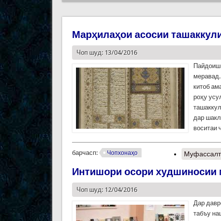
Марҳилаҳои асосии ташаккули 
Чоп шуд: 13/04/2016
Пайдоиши
меравад.
китоб ам
роҳу усу
ташаккул
дар шакл
воситаи 
барчасп:
Чопхонаҳо
Муфассалт
Интишори осори худшиносии 
Чоп шуд: 12/04/2016
Дар давр
табъу на