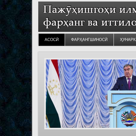
АСОСӢ
ФАРҲАНГШИНОСӢ
ҲУНАРК