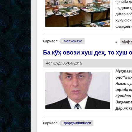
ҷониби д
шудани қ
дигар во
ҳуқуқҳои
фарҳанги
барчасп:
Чопхонаҳо
Муфа
Ба кўҳ овози хуш деҳ, то хуш 
Чоп шуд: 05/04/2016
Муҳтавои
ояд” ва 
Аммо су
ифода ка
гӯяндаи 
Заҳмате
Дар як 
барчасп:
фарҳангшиносӣ