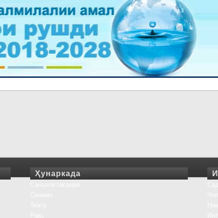
Ҳунаркада
И
Санъати тасвирӣ
Сад
Синамо
Чоп
Театр
На
Рақс
Инт