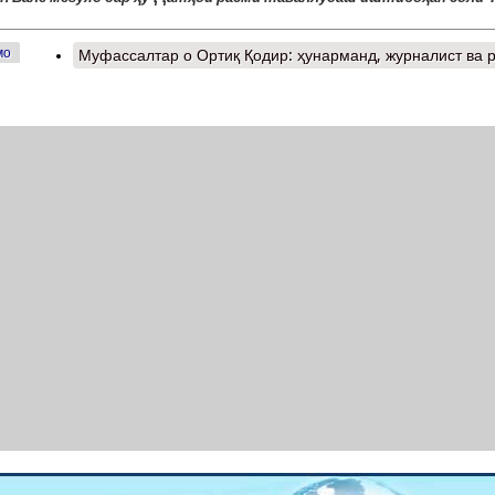
мо
Муфассалтар
о Ортиқ Қодир: ҳунарманд, журналист ва 