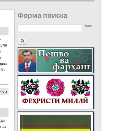
Форма поиска
Поиск
р
кули
ӣ
о
ароз
 ба
ӣ
 чоп
ҳаи
т аз