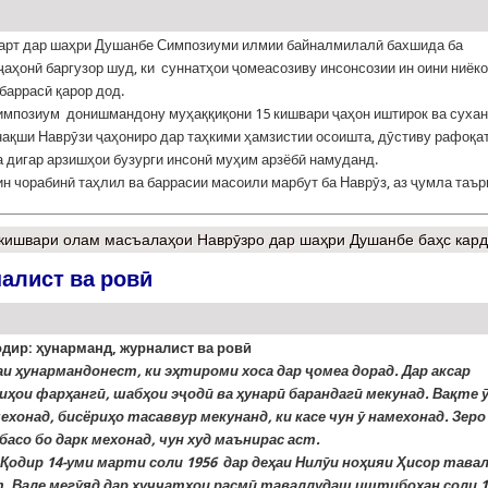
арт дар шаҳри Душанбе Симпозиуми илмии байналмилалӣ бахшида ба
ҷаҳонӣ баргузор шуд, ки суннатҳои ҷомеасозиву инсонсозии ин оини ниёк
баррасӣ қарор дод.
импозиум донишмандону муҳаққиқони 15 кишвари ҷаҳон иштирок ва суха
нақши Наврӯзи ҷаҳониро дар таҳкими ҳамзистии осоишта, дӯстиву рафоқат
а дигар арзишҳои бузурги инсонӣ муҳим арзёбӣ намуданд.
н чорабинӣ таҳлил ва баррасии масоили марбут ба Наврӯз, аз ҷумла таър
кишвари олам масъалаҳои Наврӯзро дар шаҳри Душанбе баҳс кар
алист ва ровӣ
дир: ҳунарманд, журналист ва ровӣ
аи ҳунармандонест, ки эҳтироми хоса дар ҷомеа дорад. Дар аксар
иҳои фарҳангӣ, шабҳои эҷодӣ ва ҳунарӣ барандагӣ мекунад. Вақте 
хонад, бисёриҳо тасаввур мекунанд, ки касе чун ӯ намехонад. Зеро
асо бо дарк мехонад, чун худ маънирас аст.
Қодир 14-уми марти соли 1956 дар деҳаи Нилӯи ноҳияи Ҳисор тава
. Вале мегӯяд дар ҳуҷҷатҳои расмӣ таваллудаш иштибоҳан соли 1