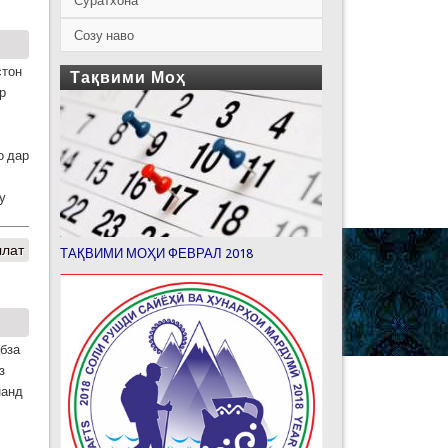
Суратхона
Созу наво
стон
Тақвими Моҳ
р
о дар
у
ллат
ТАҚВИМИ МОҲИ ФЕВРАЛ 2018
абза
з
нанд