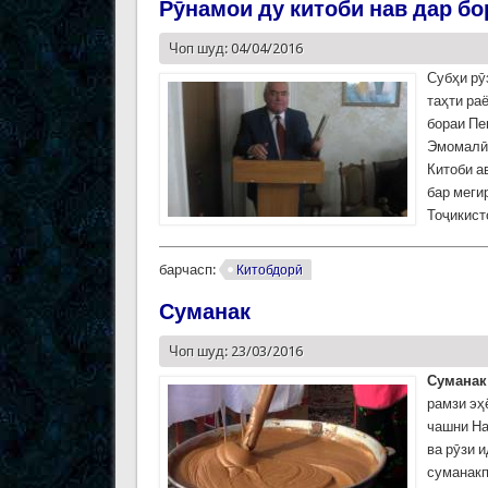
Рӯнамои ду китоби нав дар б
Чоп шуд: 04/04/2016
Субҳи рӯ
таҳти ра
бораи Пе
Эмомалӣ 
Китоби 
бар меги
Тоҷикист
барчасп:
Китобдорӣ
Суманак
Чоп шуд: 23/03/2016
Суманак 
рамзи эҳ
чашни На
ва рӯзи 
суманакп