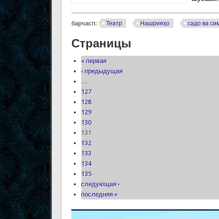
барчасп:
Театр
Нашрияҳо
садо ва си
Страницы
« первая
‹ предыдущая
…
127
128
129
130
131
132
133
134
135
следующая ›
последняя »