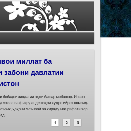
иҳои роҳи абрешим
 феҳристи ЮНЕСКО
д
дасозии ҳуҷҷатҳои номинатсияҳои муштараки
 ҷумла номинатсияи “Роҳи абрешим: гузаргоҳи
и аз ҷониби ҷумҳуриҳои Қазоқистон, Қирғизистон,
иҳод хоҳад шуд
1
2
3