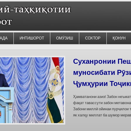
АДА
ИНТИШОРОТ
ОМӮЗИШ
СОХТОР
ҚОНУН
Силсилаи ёдгор
барои сабт дар
омода мешаван
Дар бахшҳои семинар вазъи омо
кишварҳои Осиёи Марказӣ, аз он
минтақавии Фарғона-Сирдарё», к
Тоҷикистон ва Ўзбекистон пешн