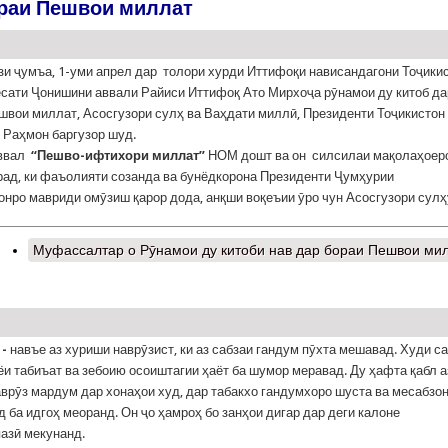
ораи Пешвои миллат
зи ҷумъа, 1-уми апрел дар толори хурди Иттифоқи нависандагони Тоҷики
ёсати Ҷонишини аввали Райиси Иттифоқ Ато Мирхоҷа рӯнамои ду китоб да
швои миллат, Асосгузори сулҳ ва Ваҳдати миллӣ, Президенти Тоҷикистон
Раҳмон баргузор шуд.
аввал
“Пешво-ифтихори миллат”
НОМ дошт ва он силсилаи мақолаҳоер
рад, ки фаъолияти созанда ва бунёдкорона Президенти Ҷумҳурии
онро мавриди омӯзиш қарор дода, анқши воқеъии ӯро чун Асосгузори сулҳ
Муфассалтар
о Рӯнамои ду китоби нав дар бораи Пешвои ми
-
навъе аз хуриши наврӯзист, ки аз сабзаи гандум пӯхта мешавад. Худи с
ёи табиъат ва зебоию осоиштагии ҳаёт ба шумор меравад. Ду ҳафта қабл а
врӯз мардум дар хонаҳои худ, дар табакхо гандумхоро шуста ва месабзо
ид ба идгоҳ меоранд. Он ҷо ҳамроҳ бо занҳои дигар дар деги калоне
азӣ мекунанд.