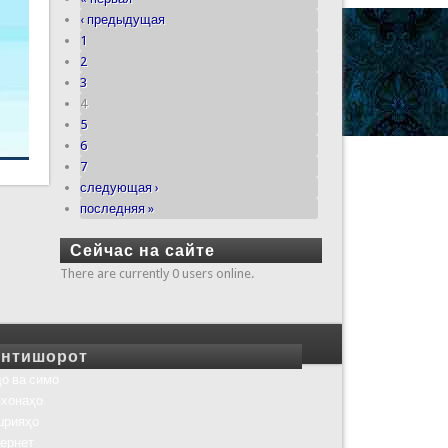
‹ предыдущая
1
2
3
4
5
6
7
следующая ›
последняя »
Сейчас на сайте
There are currently 0 users online.
нтишорот
о ва симо
хонаҳо
шрияҳо
ернет