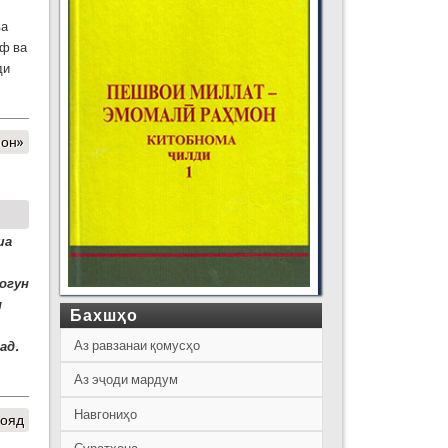
л
ва
иф ва
ди
фон»
ша
ногун
и
Бахшҳо
Аз равзанаи қомусҳо
ад.
Аз эҷоди мардум
Навгониҳо
 ояд