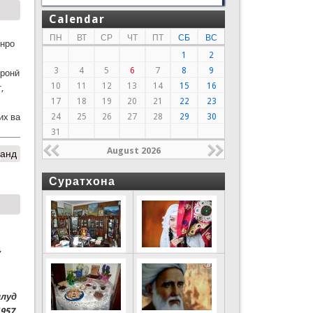
Calendar
ПН
ВТ
СР
ЧТ
ПТ
СБ
ВС
онро
1
2
3
4
5
6
7
8
9
нронӣ
10
11
12
13
14
15
16
,
17
18
19
20
21
22
23
24
25
26
27
28
29
30
их ва
31
August 2026
данд
Суратхона
ӯ
ллуд
957