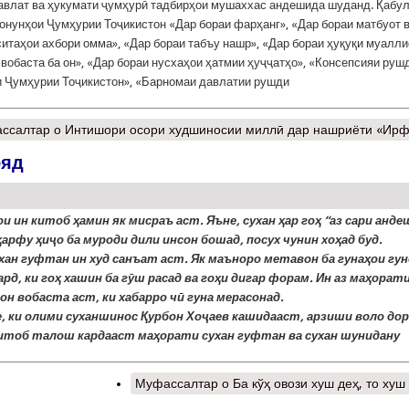
авлат ва ҳукумати ҷумҳурӣ тадбирҳои мушаххас андешида шуданд. Қабу
онунҳои Ҷумҳурии Тоҷикистон «Дар бораи фарҳанг», «Дар бораи матбуот 
ситаҳои ахбори омма», «Дар бораи табъу нашр», «Дар бораи ҳуқуқи муалл
 вобаста ба он», «Дар бораи нусхаҳои ҳатмии ҳуҷҷатҳо», «Консепсияи руш
 Ҷумҳурии Тоҷикистон», «Барномаи давлатии рушди
ссалтар
о Интишори осори худшиносии миллӣ дар нашриёти «Ир
ояд
 ин китоб ҳамин як мисраъ аст. Яъне, сухан ҳар гоҳ “аз сари анде
ҳарфу ҳиҷо ба муроди дили инсон бошад, посух чунин хоҳад буд.
хан гуфтан ин худ санъат аст. Як маъноро метавон ба гунаҳои гу
рд, ки гоҳ хашин ба гӯш расад ва гоҳи дигар форам. Ин аз маҳорат
он вобаста аст, ки хабарро чӣ гуна мерасонад.
, ки олими суханшинос Қурбон Хоҷаев кашидааст, арзиши воло дор
китоб талош кардааст маҳорати сухан гуфтан ва сухан шунидану
Муфассалтар
о Ба кўҳ овози хуш деҳ, то хуш