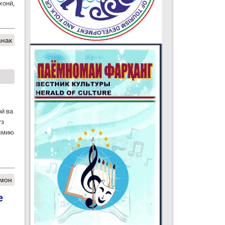
хонӣ,
нак
ӣ ва
ӯз
илмию
ҳмон
е