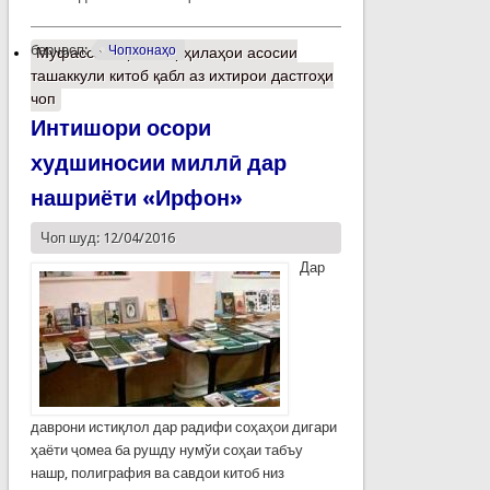
барчасп:
Чопхонаҳо
Муфассалтар
о Марҳилаҳои асосии
ташаккули китоб қабл аз ихтирои дастгоҳи
чоп
Интишори осори
худшиносии миллӣ дар
нашриёти «Ирфон»
Чоп шуд: 12/04/2016
Дар
даврони истиқлол дар радифи соҳаҳои дигари
ҳаёти ҷомеа ба рушду нумўи соҳаи табъу
нашр, полиграфия ва савдои китоб низ