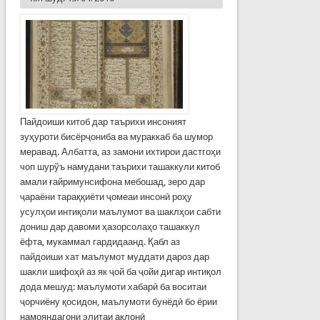
Пайдоиши китоб дар таърихи инсоният
зуҳуроти бисёрҷониба ва мураккаб ба шумор
меравад. Албатта, аз замони ихтирои дастгоҳи
чоп шурўъ намудани таърихи ташаккули китоб
амали ғайримунсифона мебошад, зеро дар
ҷараёни тараққиёти ҷомеаи инсонӣ роҳу
усулҳои интиқоли маълумот ва шаклҳои сабти
дониш дар давоми ҳазорсолаҳо ташаккул
ёфта, мукаммал гардидаанд. Қабл аз
пайдоиши хат маълумот муддати дароз дар
шакли шифоҳӣ аз як ҷой ба ҷойи дигар интиқол
дода мешуд: маълумоти хабарӣ ба воситаи
ҷорчиёну қосидон, маълумоти бунёдӣ бо ёрии
намояндагони элитаи ақлонӣ