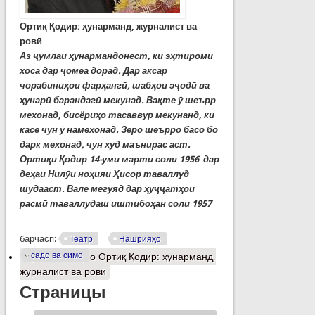
Ортиқ Қодир: ҳунарманд, журналист ва
ровӣ
Аз ҷумлаи ҳунармандонест, ки эҳтироми
хоса дар ҷомеа дорад. Дар аксар
чорабиниҳои фарҳангӣ, шабҳои эҷодӣ ва
ҳунарӣ барандагӣ мекунад. Вақте ӯ шеърр
мехонад, бисёриҳо тасаввур мекунанд, ки
касе чун ӯ намехонад. Зеро шеърро басо бо
дарк мехонад, чун худ маънирас аст.
Ортиқи Қодир 14-уми марти соли 1956 дар
деҳаи Нилӯи ноҳияи Ҳисор таваллуд
шудааст. Вале мегӯяд дар ҳуҷҷатҳои
расмӣ таваллудаш иштибоҳан соли 1957
барчасп:
Театр
Нашрияҳо
садо ва симо
Муфассалтар
о Ортиқ Қодир: ҳунарманд,
журналист ва ровӣ
Страницы