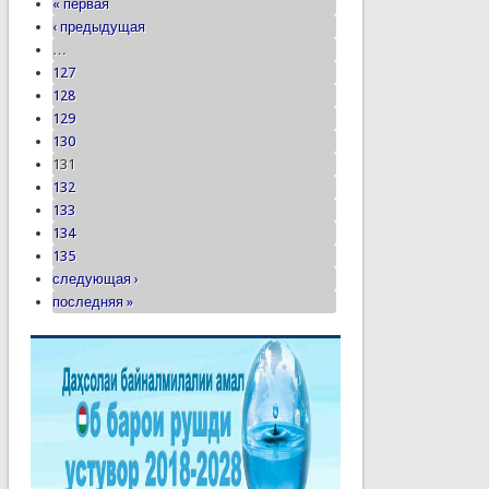
« первая
‹ предыдущая
…
127
128
129
130
131
132
133
134
135
следующая ›
последняя »