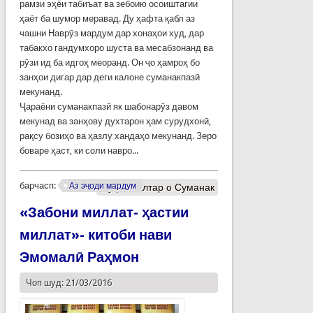
рамзи эҳёи табиъат ва зебоию осоиштагии
ҳаёт ба шумор меравад. Ду ҳафта қабл аз
чашни Наврӯз мардум дар хонаҳои худ, дар
табакхо гандумхоро шуста ва месабзонанд ва
рӯзи ид ба идгоҳ меоранд. Он ҷо ҳамроҳ бо
занҳои дигар дар деги калоне суманакпазӣ
мекунанд.
Ҷараёни суманакпазӣ як шабонарӯз давом
мекунад ва занҳову духтарон ҳам сурудхонӣ,
рақсу бозиҳо ва ҳазлу хандаҳо мекунанд. Зеро
боваре ҳаст, ки соли навро...
барчасп:
Аз эҷоди мардум
Муфассалтар
о Суманак
«Забони миллат- ҳастии
миллат»- китоби нави
Эмомалӣ Раҳмон
Чоп шуд: 21/03/2016