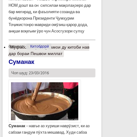
НОМ дошт ва он силсилаи мақолаҳоеро дар
бар мегирад, ки фаъолияти созанда ва
бунёдкорона Президенти Ҷумҳурии
Тоҷикистонро мавриди омӯзиш қарор дода,
анқши воқеъии ӯро чун Асосгузори сулҳу
барчасп:
Китобдорӣ
Муфассалтар
о Рӯнамои ду китоби нав
дар бораи Пешвои миллат
Суманак
Чоп шуд: 23/03/2016
Суманак -
навъе аз хуриши наврӯзист, ки аз
сабзаи гандум пӯхта мешавад. Худи сабза