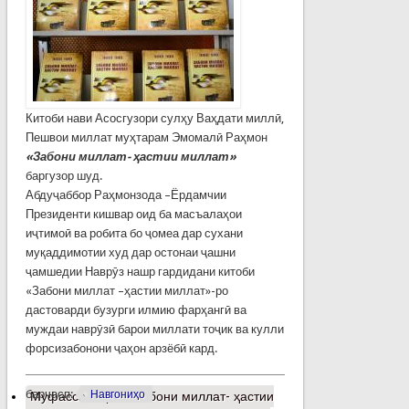
Китоби нави Асосгузори сулҳу Ваҳдати миллӣ,
Пешвои миллат муҳтарам Эмомалӣ Раҳмон
«Забони миллат- ҳастии миллат»
баргузор шуд.
Абдуҷаббор Раҳмонзода –Ёрдамчии
Президенти кишвар оид ба масъалаҳои
иҷтимоӣ ва робита бо ҷомеа дар сухани
муқаддимотии худ дар остонаи ҷашни
ҷамшедии Наврӯз нашр гардидани китоби
«Забони миллат –ҳастии миллат»-ро
дастоварди бузурги илмию фарҳангӣ ва
муждаи наврӯзӣ барои миллати тоҷик ва кулли
форсизабонони ҷаҳон арзёбӣ кард.
барчасп:
Навгониҳо
Муфассалтар
о «Забони миллат- ҳастии