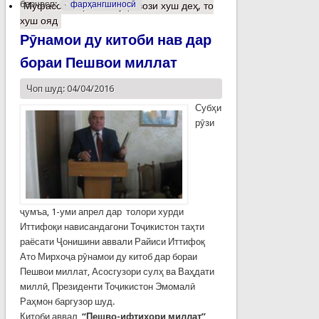
барчасп:
фарҳангшиносӣ
Муфассалтар
о Ба кўҳ овози хуш деҳ, то
хуш ояд
Рӯнамои ду китоби нав дар
бораи Пешвои миллат
Чоп шуд: 04/04/2016
Субҳи
рӯзи
ҷумъа, 1-уми апрел дар толори хурди
Иттифоқи нависандагони Тоҷикистон таҳти
раёсати Ҷонишини аввали Райиси Иттифоқ
Ато Мирхоҷа рӯнамои ду китоб дар бораи
Пешвои миллат, Асосгузори сулҳ ва Ваҳдати
миллӣ, Президенти Тоҷикистон Эмомалӣ
Раҳмон баргузор шуд.
Китоби аввал
“Пешво-ифтихори миллат”