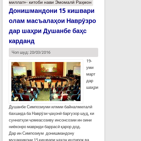
миллат»- китоби нави Эмомалӣ Раҳмон
Донишмандони 15 кишвари
олам масъалаҳои Наврӯзро
дар шаҳри Душанбе баҳс
карданд
Чоп шуд: 20/03/2016
19-
уми
март
дар
шаҳри
Душанбе Симпозиуми илмии байналмилалӣ
бахшида ба Наврӯзи ҷаҳонӣ баргузор шуд, ки
суннатҳои ҷомеасозиву инсонсозии ин оини
ниёконро мавриди баррасӣ қарор дод.
Дар ин Симпозиум донишмандону
муҳаққиқони 15 кишвари ҷаҳон иштирок ва