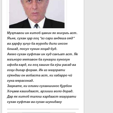
Муҳтавои ин китоб ҳамин як мисраъ аст.
Яъне, сухан ҳар гоҳ “аз сари андеша ояд”
ва ҳарфу ҳиҷо ба муроди дили инсон
бошад, посух чунин хоҳад буд.
Аммо сухан гуфтан ин худ санъат аст. Як
маъноро метавон ба гунаҳои гуногун
ифода кард, ки гоҳ хашин ба гӯш расад ва
гоҳи дигар форам. Ин аз маҳорати
гӯяндаи он вобаста аст, ки хабарро чӣ
гуна мерасонад.
Заҳмате, ки олими суханшинос Қурбон
Хоҷаев кашидааст, арзиши воло дорад.
Дар як китоб талош кардааст маҳорати
сухан гуфтан ва сухан шунидану