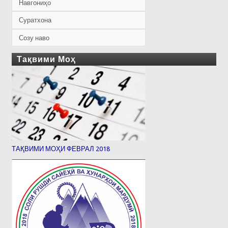
Навгониҳо
Суратхона
Созу наво
Тақвими Моҳ
ТАҚВИМИ МОҲИ ФЕВРАЛ 2018