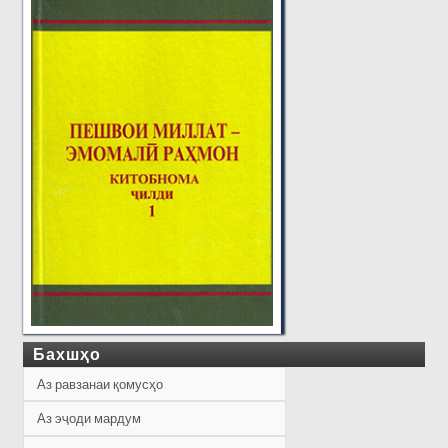
Бахшҳо
Аз равзанаи қомусҳо
Аз эҷоди мардум