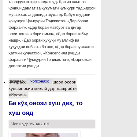
таваҷҷуҳ зоҳир карда шуд. Дар ин самт аз
ҷониби давлат ва ҳукумати ҷумҳурӣ тадбирҳои
мушаххас андешида шуданд. Қабул шудани
қонунҳои Ҷумҳурии Тоҷикистон «Дар бораи
фарҳанг», «Дар бораи матбуот ва дигар
воситаҳои ахбори омма», «Дар бораи табъу
нашр», «Дар бораи ҳуқуқи муаллиф ва
ҳуқуқҳои вобаста ба он», «Дар бораи нусхаҳои
ҳатмии ҳуҷҷатҳо», «Консепсияи рушди
фарҳанги Ҷумҳурии Тоҷикистон», «Барномаи
давлатии рушди
барчасп:
Чопхонаҳо
Муфассалтар
о Интишори осори
худшиносии миллӣ дар нашриёти
«Ирфон»
Ба кўҳ овози хуш деҳ, то
хуш ояд
Чоп шуд: 05/04/2016