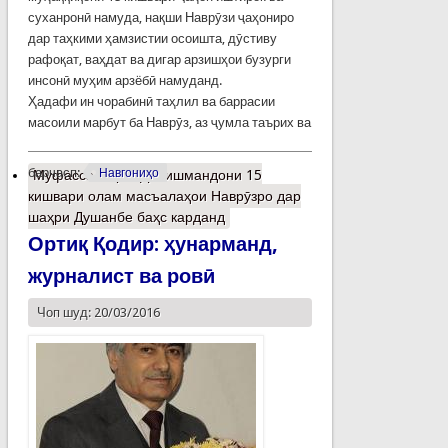
суханронӣ намуда, нақши Наврӯзи ҷаҳониро
дар таҳкими ҳамзистии осоишта, дӯстиву
рафоқат, ваҳдат ва дигар арзишҳои бузурги
инсонӣ муҳим арзёбӣ намуданд.
Ҳадафи ин чорабинӣ таҳлил ва баррасии
масоили марбут ба Наврӯз, аз ҷумла таърих ва
барчасп:
Навгониҳо
Муфассалтар
о Донишмандони 15
кишвари олам масъалаҳои Наврӯзро дар
шаҳри Душанбе баҳс карданд
Ортиқ Қодир: ҳунарманд,
журналист ва ровӣ
Чоп шуд: 20/03/2016