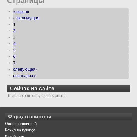
Страницы
« первая
‹ предыдущая
1
2
3
4
5
6
7
следующая ›
последняя »
Сейчас на сайте
There are currently 0 users online.
Фарҳангшиносӣ
Осорхонашиносӣ
Кохҳо ва кушкҳо
Китобдорӣ