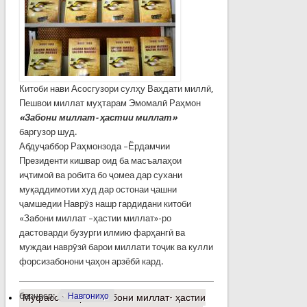
Китоби нави Асосгузори сулҳу Ваҳдати миллӣ,
Пешвои миллат муҳтарам Эмомалӣ Раҳмон
«Забони миллат- ҳастии миллат»
баргузор шуд.
Абдуҷаббор Раҳмонзода –Ёрдамчии
Президенти кишвар оид ба масъалаҳои
иҷтимоӣ ва робита бо ҷомеа дар сухани
муқаддимотии худ дар остонаи ҷашни
ҷамшедии Наврӯз нашр гардидани китоби
«Забони миллат –ҳастии миллат»-ро
дастоварди бузурги илмию фарҳангӣ ва
муждаи наврӯзӣ барои миллати тоҷик ва кулли
форсизабонони ҷаҳон арзёбӣ кард.
барчасп:
Навгониҳо
Муфассалтар
о «Забони миллат- ҳастии