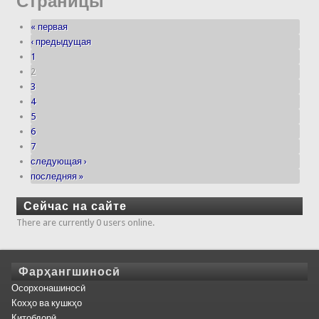
Страницы
« первая
‹ предыдущая
1
2
3
4
5
6
7
следующая ›
последняя »
Сейчас на сайте
There are currently 0 users online.
Фарҳангшиносӣ
Осорхонашиносӣ
Кохҳо ва кушкҳо
Китобдорӣ