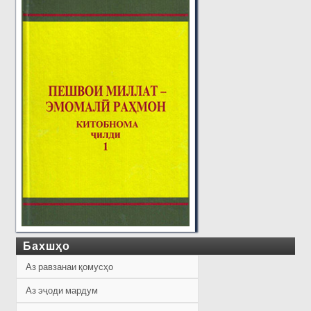
Бахшҳо
Аз равзанаи қомусҳо
Аз эҷоди мардум