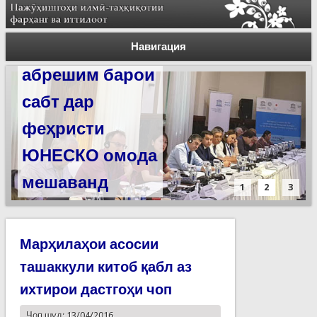
Силсилаи
ёдгориҳои роҳи
Навигация
абрешим барои
сабт дар
феҳристи
ЮНЕСКО омода
мешаванд
1
2
3
Марҳилаҳои асосии
ташаккули китоб қабл аз
ихтирои дастгоҳи чоп
Чоп шуд: 13/04/2016