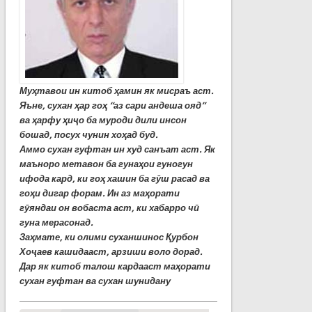
Муҳтавои ин китоб ҳамин як мисраъ аст.
Яъне, сухан ҳар гоҳ “аз сари андеша ояд”
ва ҳарфу ҳиҷо ба муроди дили инсон
бошад, посух чунин хоҳад буд.
Аммо сухан гуфтан ин худ санъат аст. Як
маъноро метавон ба гунаҳои гуногун
ифода кард, ки гоҳ хашин ба гӯш расад ва
гоҳи дигар форам. Ин аз маҳорати
гӯяндаи он вобаста аст, ки хабарро чӣ
гуна мерасонад.
Заҳмате, ки олими суханшинос Қурбон
Хоҷаев кашидааст, арзиши воло дорад.
Дар як китоб талош кардааст маҳорати
сухан гуфтан ва сухан шунидану