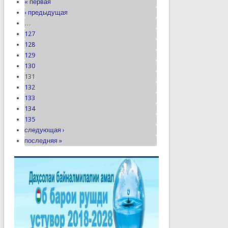
« первая
‹ предыдущая
…
127
128
129
130
131
132
133
134
135
следующая ›
последняя »