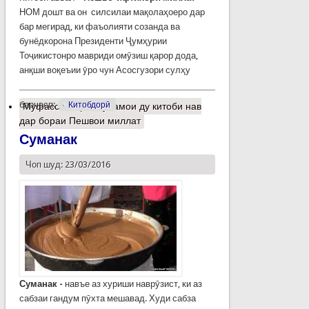
НОМ дошт ва он силсилаи мақолаҳоеро дар
бар мегирад, ки фаъолияти созанда ва
бунёдкорона Президенти Ҷумҳурии
Тоҷикистонро мавриди омӯзиш қарор дода,
анқши воқеъии ӯро чун Асосгузори сулҳу
барчасп:
Китобдорӣ
Муфассалтар
о Рӯнамои ду китоби нав
дар бораи Пешвои миллат
Суманак
Чоп шуд: 23/03/2016
Суманак -
навъе аз хуриши наврӯзист, ки аз
сабзаи гандум пӯхта мешавад. Худи сабза