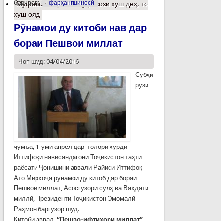
барчасп:
фарҳангшиносӣ
Муфассалтар
о Ба кўҳ овози хуш деҳ, то
хуш ояд
Рӯнамои ду китоби нав дар
бораи Пешвои миллат
Чоп шуд: 04/04/2016
Субҳи
рӯзи
ҷумъа, 1-уми апрел дар толори хурди
Иттифоқи нависандагони Тоҷикистон таҳти
раёсати Ҷонишини аввали Райиси Иттифоқ
Ато Мирхоҷа рӯнамои ду китоб дар бораи
Пешвои миллат, Асосгузори сулҳ ва Ваҳдати
миллӣ, Президенти Тоҷикистон Эмомалӣ
Раҳмон баргузор шуд.
Китоби аввал
“Пешво-ифтихори миллат”