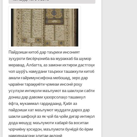
Пайдоиши китоб дар таърихи инсоният
зуҳуроти бисёрҷониба ва мураккаб ба шумор
меравад. Албатта, аз замони ихтирои дастгоҳи
чоп шурўъ намудани таърихи ташаккули китоб
амали ғайримунсифона мебошад, зеро дар
ҷараёни тараққиёти ҷомеаи инсонӣ роҳу
усулҳои интиқоли маълумот ва шаклҳои сабти
дониш дар давоми ҳазорсолаҳо ташаккул
ёфта, мукаммал гардидаанд. Қабл аз
пайдоиши хат маълумот муддати дароз дар
шакли шифоҳӣ аз як ҷой ба ҷойи дигар интиқол
дода мешуд: маълумоти хабарӣ ба воситаи
ҷорчиёну қосидон, маълумоти бунёдӣ бо ёрии
намояндагони элитаи ақлонӣ