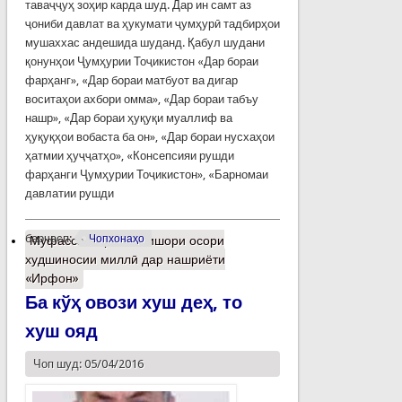
таваҷҷуҳ зоҳир карда шуд. Дар ин самт аз
ҷониби давлат ва ҳукумати ҷумҳурӣ тадбирҳои
мушаххас андешида шуданд. Қабул шудани
қонунҳои Ҷумҳурии Тоҷикистон «Дар бораи
фарҳанг», «Дар бораи матбуот ва дигар
воситаҳои ахбори омма», «Дар бораи табъу
нашр», «Дар бораи ҳуқуқи муаллиф ва
ҳуқуқҳои вобаста ба он», «Дар бораи нусхаҳои
ҳатмии ҳуҷҷатҳо», «Консепсияи рушди
фарҳанги Ҷумҳурии Тоҷикистон», «Барномаи
давлатии рушди
барчасп:
Чопхонаҳо
Муфассалтар
о Интишори осори
худшиносии миллӣ дар нашриёти
«Ирфон»
Ба кўҳ овози хуш деҳ, то
хуш ояд
Чоп шуд: 05/04/2016