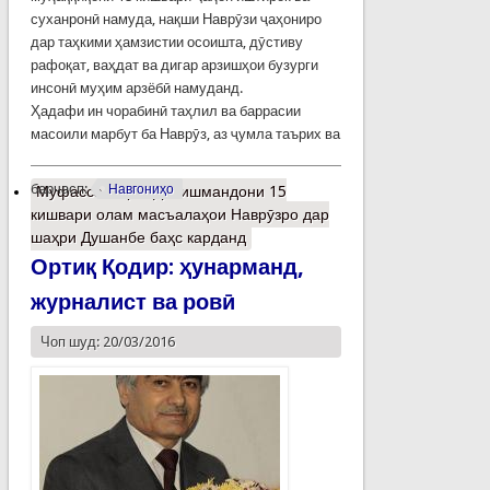
суханронӣ намуда, нақши Наврӯзи ҷаҳониро
дар таҳкими ҳамзистии осоишта, дӯстиву
рафоқат, ваҳдат ва дигар арзишҳои бузурги
инсонӣ муҳим арзёбӣ намуданд.
Ҳадафи ин чорабинӣ таҳлил ва баррасии
масоили марбут ба Наврӯз, аз ҷумла таърих ва
барчасп:
Навгониҳо
Муфассалтар
о Донишмандони 15
кишвари олам масъалаҳои Наврӯзро дар
шаҳри Душанбе баҳс карданд
Ортиқ Қодир: ҳунарманд,
журналист ва ровӣ
Чоп шуд: 20/03/2016