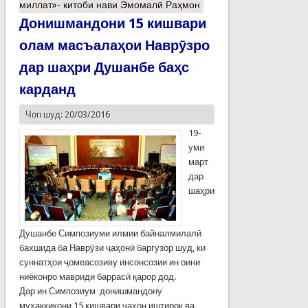
миллат»- китоби нави Эмомалӣ Раҳмон
Донишмандони 15 кишвари
олам масъалаҳои Наврӯзро
дар шаҳри Душанбе баҳс
карданд
Чоп шуд: 20/03/2016
19-
уми
март
дар
шаҳри
Душанбе Симпозиуми илмии байналмилалӣ
бахшида ба Наврӯзи ҷаҳонӣ баргузор шуд, ки
суннатҳои ҷомеасозиву инсонсозии ин оини
ниёконро мавриди баррасӣ қарор дод.
Дар ин Симпозиум донишмандону
муҳаққиқони 15 кишвари ҷаҳон иштирок ва