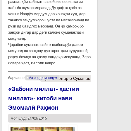
рамзи эҳёи табиъат ва зебоию осоиштагии
ҳаёт ба шумор меравад. Ду ҳафта қабл аз
чашни Наврӯз мардум дар хонаҳои худ, дар
табакхо гандумхоро шуста ва месабзонанд ва
рӯзи ид ба идгоҳ меоранд. Он ҷо ҳамроҳ бо
занҳои дигар дар деги калоне суманакпазӣ
мекунанд.
Ҷараёни суманакпазӣ як шабонарӯз давом
мекунад ва занҳову духтарон ҳам сурудхонӣ,
рақсу бозиҳо ва ҳазлу хандаҳо мекунанд. Зеро
боваре ҳаст, ки соли навро...
барчасп:
Аз эҷоди мардум
Муфассалтар
о Суманак
«Забони миллат- ҳастии
миллат»- китоби нави
Эмомалӣ Раҳмон
Чоп шуд: 21/03/2016