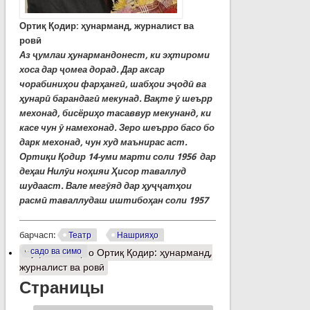
Ортиқ Қодир: ҳунарманд, журналист ва
ровӣ
Аз ҷумлаи ҳунармандонест, ки эҳтироми
хоса дар ҷомеа дорад. Дар аксар
чорабиниҳои фарҳангӣ, шабҳои эҷодӣ ва
ҳунарӣ барандагӣ мекунад. Вақте ӯ шеърр
мехонад, бисёриҳо тасаввур мекунанд, ки
касе чун ӯ намехонад. Зеро шеърро басо бо
дарк мехонад, чун худ маънирас аст.
Ортиқи Қодир 14-уми марти соли 1956 дар
деҳаи Нилӯи ноҳияи Ҳисор таваллуд
шудааст. Вале мегӯяд дар ҳуҷҷатҳои
расмӣ таваллудаш иштибоҳан соли 1957
барчасп:
Театр
Нашрияҳо
садо ва симо
Муфассалтар
о Ортиқ Қодир: ҳунарманд,
журналист ва ровӣ
Страницы