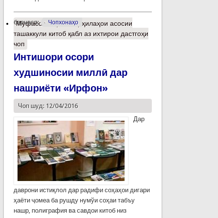
барчасп:
Чопхонаҳо
Муфассалтар
о Марҳилаҳои асосии
ташаккули китоб қабл аз ихтирои дастгоҳи
чоп
Интишори осори
худшиносии миллӣ дар
нашриёти «Ирфон»
Чоп шуд: 12/04/2016
Дар
даврони истиқлол дар радифи соҳаҳои дигари
ҳаёти ҷомеа ба рушду нумўи соҳаи табъу
нашр, полиграфия ва савдои китоб низ