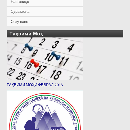
Навгониҳо
Суратхона
Созу наво
Тақвими Моҳ
ТАҚВИМИ МОҲИ ФЕВРАЛ 2018