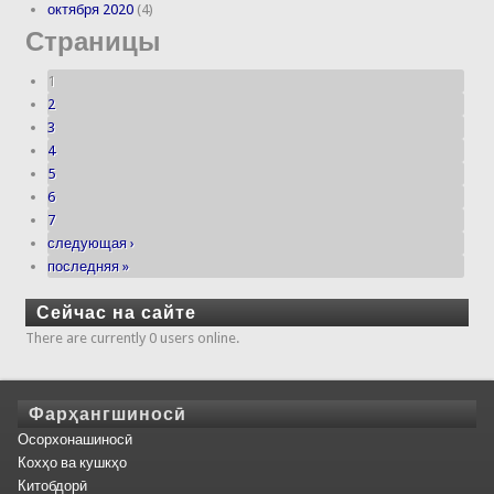
октября 2020
(4)
Страницы
1
2
3
4
5
6
7
следующая ›
последняя »
Сейчас на сайте
There are currently 0 users online.
Фарҳангшиносӣ
Осорхонашиносӣ
Кохҳо ва кушкҳо
Китобдорӣ