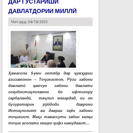
ДАР ГУСТАРИШИ
ДАВЛАТДОРИИ МИЛЛӢ
Чоп шуд: 04/10/2025
Ҳамасола 5-уми октябр дар ҷумҳурии
азизамонон – Тоҷикистон, Рӯзи забони
давлатӣ ҳамчун забони давлати
соҳибистиқлоламон бо ифтихору
сарбаландӣ, таҷлил мегардад, ки он
бузургтарин рӯйдоди даврони
Истиқлолият ва давраи эҳёи забони
тоҷикист. Маҳз тавассути забон халқи
тоҷик асолати хешро ҳифз намудааст...