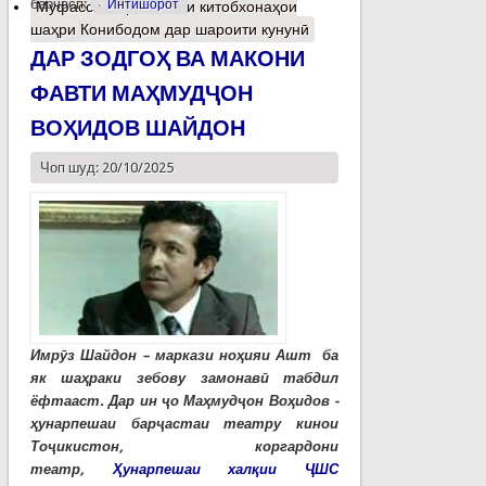
барчасп:
Интишорот
Муфассалтар
о Вазъи китобхонаҳои
шаҳри Конибодом дар шароити кунунӣ
ДАР ЗОДГОҲ ВА МАКОНИ
ФАВТИ МАҲМУДҶОН
ВОҲИДОВ ШАЙДОН
Чоп шуд: 20/10/2025
Имрӯз Шайдон – маркази ноҳияи Ашт ба
як шаҳраки зебову замонавӣ табдил
ёфтааст. Дар ин ҷо Маҳмудҷон Воҳидов -
ҳунарпешаи барҷастаи театру кинои
Тоҷикистон, коргардони
театр,
Ҳунарпешаи халқии ҶШС