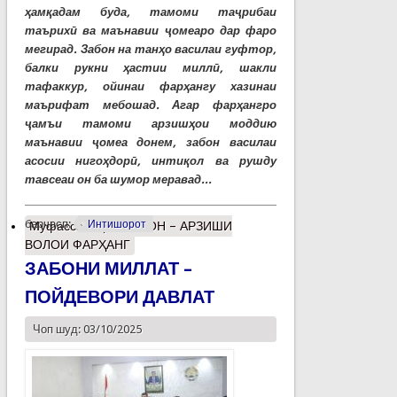
ҳамқадам буда, тамоми таҷрибаи
таърихӣ ва маънавии ҷомеаро дар фаро
мегирад. Забон на танҳо василаи гуфтор,
балки рукни ҳастии миллӣ, шакли
тафаккур, ойинаи фарҳангу хазинаи
маърифат мебошад. Агар фарҳангро
ҷамъи тамоми арзишҳои моддию
маънавии ҷомеа донем, забон василаи
асосии нигоҳдорӣ, интиқол ва рушду
тавсеаи он ба шумор меравад...
барчасп:
Интишорот
Муфассалтар
о ЗАБОН – АРЗИШИ
ВОЛОИ ФАРҲАНГ
ЗАБОНИ МИЛЛАТ –
ПОЙДЕВОРИ ДАВЛАТ
Чоп шуд: 03/10/2025