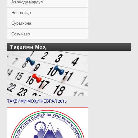
Аз эҷоди мардум
Навгониҳо
Суратхона
Созу наво
Тақвими Моҳ
ТАҚВИМИ МОҲИ ФЕВРАЛ 2018