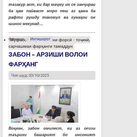
тазакур аст, ки дар маҷму ин се занҷираи
ба ҳам пайваст моро пеш аз ҳама ба
рафти рушду такомул ва гунаҳои он
шинос мекунад...
барчасп:
Интишорот
Муфассалтар
о Забони форсӣ - тоҷикӣ,
сарчашмаи фарҳанги тамаддун
ЗАБОН – АРЗИШИ ВОЛОИ
ФАРҲАНГ
Чоп шуд: 03/10/2025
Воқеан, забон омилест, ки аз оғози
таърихи башарият бо инсоният