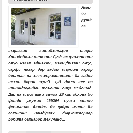
Агар
ба
рушд
ва
тараққии китобхонаҳои шаҳри
Конибодоми вилояти Суғд ва фаъолияти
онҳо назар афканем, мавҷудияти онҳо,
сарфи назар дар кадом шароит қарор
доштан ва хизматрасонияшон ба қадри
имкон барои аҳолӣ, худ фоли нек ва
нишондиҳандаи таъсири онҳо мебошад.
Дар ин шаҳр айни замон 29 китобхона бо
фонди умумии 155204 нусха китоб
фаъоляит дошда, ба қадри имкон бо
сокинони илмдӯсту фарҳангпарвар
робита барқарор мекунанд...