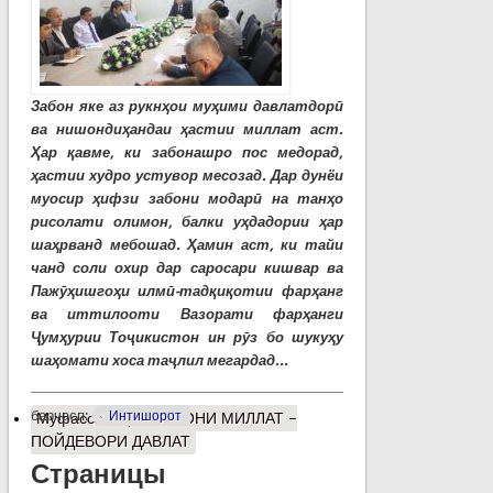
Забон яке аз рукнҳои муҳими давлатдорӣ
ва нишондиҳандаи ҳастии миллат аст.
Ҳар қавме, ки забонашро пос медорад,
ҳастии худро устувор месозад. Дар дунёи
муосир ҳифзи забони модарӣ на танҳо
рисолати олимон, балки уҳдадории ҳар
шаҳрванд мебошад. Ҳамин аст, ки тайи
чанд соли охир дар саросари кишвар ва
Пажӯҳишгоҳи илмӣ-тадқиқотии фарҳанг
ва иттилооти Вазорати фарҳанги
Ҷумҳурии Тоҷикистон ин рӯз бо шукуҳу
шаҳомати хоса таҷлил мегардад...
барчасп:
Интишорот
Муфассалтар
о ЗАБОНИ МИЛЛАТ –
ПОЙДЕВОРИ ДАВЛАТ
Страницы