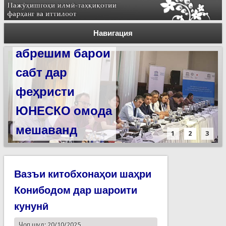
Силсилаи
ёдгориҳои роҳи
Навигация
абрешим барои
сабт дар
феҳристи
ЮНЕСКО омода
мешаванд
1
2
3
Вазъи китобхонаҳои шаҳри
Конибодом дар шароити
кунунӣ
Чоп шуд: 20/10/2025