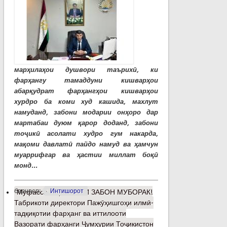
марҳилаҳои душвори таърихӣ, ки
фарҳангу тамаддуни кишварҳои
абарқудрат фарҳангҳои кишварҳои
хурдро ба коми худ кашида, махлут
намуданд, забони модарии онҳоро дар
мартабаи дуюм қарор доданд, забони
тоҷикӣ асолати худро гум накарда,
мақоми давлатӣ пайдо намуд ва ҳамчун
муаррифгар ва ҳастии миллат боқӣ
монд...
барчасп:
Интишорот
Муфассалтар
о РӮЗИ ЗАБОН МУБОРАК!
Табрикоти директори Пажӯҳишгоҳи илмӣ-
тадқиқотии фарҳанг ва иттилооти
Вазорати фарҳанги Ҷумҳурии Тоҷикистон