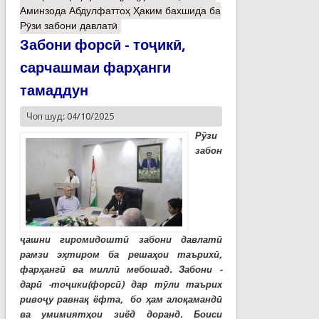
Аминзода Абдулфаттоҳ Ҳаким бахшида ба
Рӯзи забони давлатӣ
Забони форсӣ - тоҷикӣ,
сарчашмаи фарҳанги
тамаддун
Чоп шуд: 04/10/2025
Рӯзи
забон
ҷашни гиромидоштӣ забони давлатӣ
рамзи эҳтиром ба решаҳои таърихӣ,
фарҳангӣ ва миллӣ мебошад. Забони -
дарӣ -тоҷики(форсӣ) дар тӯли таърих
ривоҷу равнақ ёфта, бо ҳам алоқамандӣ
ва умимиятҳои зиёд доранд. Боиси