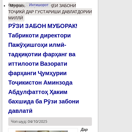
барчасп:
Интишорот
Муфассалтар
о МАВҚЕИ ЗАБОНИ
ТОҶИКӢ ДАР ГУСТАРИШИ ДАВЛАТДОРИИ
МИЛЛӢ
РӮЗИ ЗАБОН МУБОРАК!
Табрикоти директори
Пажӯҳишгоҳи илмӣ-
тадқиқотии фарҳанг ва
иттилооти Вазорати
фарҳанги Ҷумҳурии
Тоҷикистон Аминзода
Абдулфаттоҳ Ҳаким
бахшида ба Рӯзи забони
давлатӣ
Чоп шуд: 04/10/2025
Дар