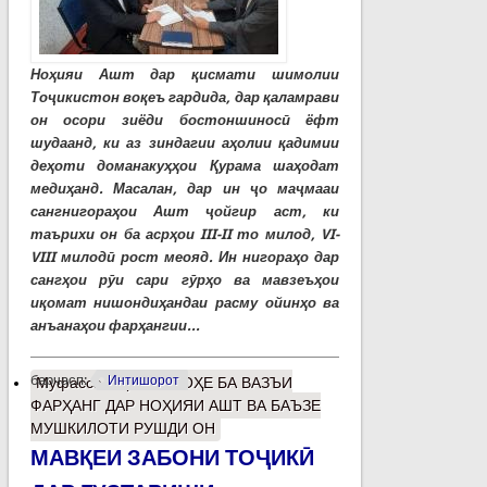
Ноҳияи Ашт дар қисмати шимолии
Тоҷикистон воқеъ гардида, дар қаламрави
он осори зиёди бостоншиносӣ ёфт
шудаанд, ки аз зиндагии аҳолии қадимии
деҳоти доманакуҳҳои Қурама шаҳодат
медиҳанд. Масалан, дар ин ҷо маҷмааи
сангнигораҳои Ашт ҷойгир аст, ки
таърихи он ба асрҳои III-II то милод, VI-
VIII милодӣ рост меояд. Ин нигораҳо дар
сангҳои рӯи сари гӯрҳо ва мавзеъҳои
иқомат нишондиҳандаи расму ойинҳо ва
анъанаҳои фарҳангии...
барчасп:
Интишорот
Муфассалтар
о НИГОҲЕ БА ВАЗЪИ
ФАРҲАНГ ДАР НОҲИЯИ АШТ ВА БАЪЗЕ
МУШКИЛОТИ РУШДИ ОН
МАВҚЕИ ЗАБОНИ ТОҶИКӢ