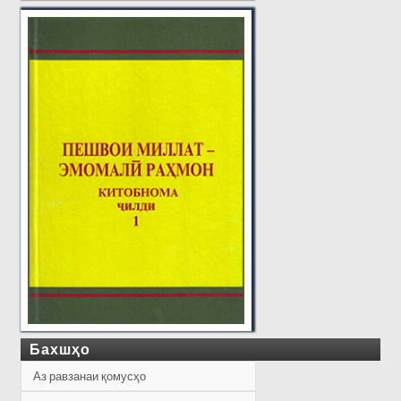
Бахшҳо
Аз равзанаи қомусҳо