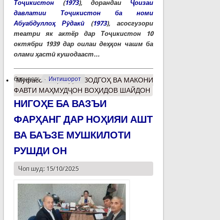
Тоҷикистон
(
1973
), дорандаи
Ҷоизаи
давлатии Тоҷикистон ба номи
Абуабдуллоҳ Рӯдакӣ
(
1973
), асосгузори
театри як актёр дар Тоҷикистон 10
октябри 1939 дар оилаи деҳқон чашм ба
олами ҳастӣ кушодааст...
барчасп:
Интишорот
Муфассалтар
о ДАР ЗОДГОҲ ВА МАКОНИ
ФАВТИ МАҲМУДҶОН ВОҲИДОВ ШАЙДОН
НИГОҲЕ БА ВАЗЪИ
ФАРҲАНГ ДАР НОҲИЯИ АШТ
ВА БАЪЗЕ МУШКИЛОТИ
РУШДИ ОН
Чоп шуд: 15/10/2025