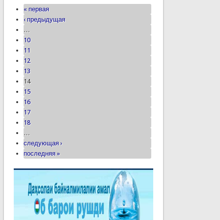
« первая
‹ предыдущая
…
10
11
12
13
14
15
16
17
18
…
следующая ›
последняя »