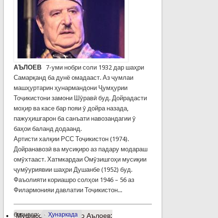
АЪЛОЕВ
7-уми нобри соли 1932 дар шаҳри
Самарқанд ба дунё омадааст. Аз ҷумлаи
машҳуртарин ҳунармандони Ҷумҳурии
Тоҷикистони замони Шӯравӣ буд. Дойрадасти
моҳир ва касе бар пояи ӯ дойра назада,
пажуҳишгарон ба санъати навозандагии ӯ
баҳои баланд додаанд.
Артисти халқии РСС Тоҷикистон (1974).
Дойранавозӣ ва мусиқиро аз падару модараш
омӯхтааст. Хатмкардаи Омӯзишгоҳи мусиқии
ҷумӯуриявии шаҳри Душанбе (1952) буд.
Фаъолияти кориашро солҳои 1946 – 56 аз
Филармонияи давлатии Тоҷикистон...
барчасп:
Ҳунаркада
Муфассалтар
о Аъло Аълоев: