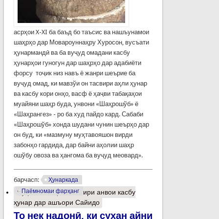
асрҳои X-XI ба баъд бо таъсис ва нашъунамои
шаҳрҳо дар Мовароуннаҳру Хуросон, вусъати
ҳунармандӣ ва ба вуҷуд омадани касбу
ҳунарҳои гуногун дар шаҳрҳо дар адабиёти
форсу тоҷик низ навъ ё жанри шеърие ба
вуҷуд омад, ки мавзўи он тасвири аҳли ҳунар
ва касбу кори онҳо, васф ё ҳаҷви табақаҳои
муайяни шаҳр буда, унвони «Шаҳрошўб» ё
«Шаҳрангез» - ро ба худ пайдо кард. Сабаби
«Шаҳрошўб» хонда шудани чунин шеърҳо дар
он буд, ки «мазмуну муҳтавояшон вирди
забонҳо гардида, дар байни аҳолии шаҳр
ошўбу овоза ва ҳангома ба вуҷуд меовард».
барчасп:
Ҳунаркада
Паёмномаи фарҳанг
Муфассалтар
о Тасвири анвои касбу
ҳунар дар ашъори Сайидо
То нек надонӣ, ки сухан айни