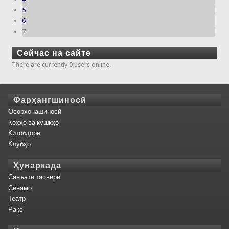
5
6
7
Сейчас на сайте
There are currently 0 users online.
Фарҳангшиносӣ
Осорхонашиносӣ
Кохҳо ва кушкҳо
Китобдорӣ
Клубҳо
Ҳунаркада
Санъати тасвирӣ
Синамо
Театр
Рақс