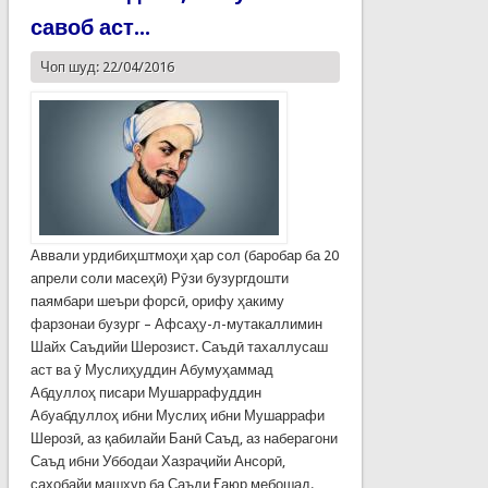
савоб аст...
Чоп шуд: 22/04/2016
Аввали урдибиҳштмоҳи ҳар сол (баробар ба 20
апрели соли масеҳӣ) Рӯзи бузургдошти
паямбари шеъри форсӣ, орифу ҳакиму
фарзонаи бузург – Афсаҳу-л-мутакаллимин
Шайх Саъдийи Шерозист. Саъдӣ тахаллусаш
аст ва ӯ Муслиҳуддин Абумуҳаммад
Абдуллоҳ писари Мушаррафуддин
Абуабдуллоҳ ибни Муслиҳ ибни Мушаррафи
Шерозӣ, аз қабилайи Банӣ Саъд, аз наберагони
Саъд ибни Уббодаи Хазраҷийи Ансорӣ,
саҳобайи машҳур ба Саъди Ғаюр мебошад.