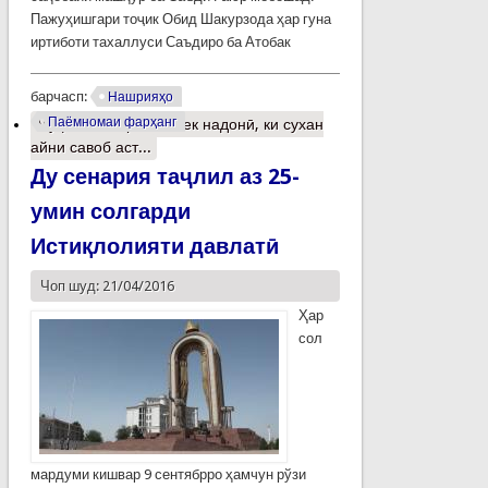
Пажуҳишгари тоҷик Обид Шакурзода ҳар гуна
иртиботи тахаллуси Саъдиро ба Атобак
барчасп:
Нашрияҳо
Паёмномаи фарҳанг
Муфассалтар
о То нек надонӣ, ки сухан
айни савоб аст...
Ду сенария таҷлил аз 25-
умин солгарди
Истиқлолияти давлатӣ
Чоп шуд: 21/04/2016
Ҳар
сол
мардуми кишвар 9 сентябрро ҳамчун рўзи