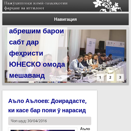
Силсилаи
ёдгориҳои роҳи
Навигация
абрешим барои
сабт дар
феҳристи
ЮНЕСКО омода
мешаванд
1
2
3
Аъло Аълоев: Доирадасте,
ки касе бар пояи ӯ нарасид
Чоп шуд: 30/04/2016
Аъло