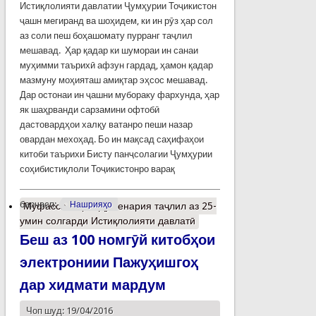
Истиқлолияти давлатии Ҷумҳурии Тоҷикистон
ҷашн мегиранд ва шоҳидем, ки ин рӯз ҳар сол
аз соли пеш боҳашомату пурранг таҷлил
мешавад. Ҳар қадар ки шумораи ин санаи
муҳимми таърихӣ афзун гардад, ҳамон қадар
мазмуну моҳияташ амиқтар эҳсос мешавад.
Дар остонаи ин ҷашни мубораку фархунда, ҳар
як шаҳрванди сарзамини офтобӣ
дастовардҳои халқу ватанро пеши назар
овардан мехоҳад. Бо ин мақсад саҳифаҳои
китоби таърихи Бисту панҷсолагии Ҷумҳурии
соҳибистиқлоли Тоҷикистонро варақ
барчасп:
Нашрияҳо
Муфассалтар
о Ду сенария таҷлил аз 25-
умин солгарди Истиқлолияти давлатӣ
Беш аз 100 номгӯй китобҳои
электрониии Пажуҳишгоҳ
дар хидмати мардум
Чоп шуд: 19/04/2016