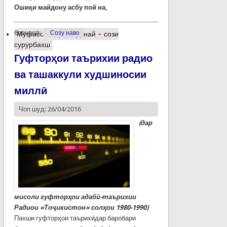
Ошиқи майдону асбу пой на,
барчасп:
Созу наво
Муфассалтар
о Сурнай – сози
сурурбахш
Гуфторҳои таърихии радио
ва ташаккули худшиносии
миллӣ
Чоп шуд: 26/04/2016
(дар
мисоли гуфторҳои адабӣ-таърихии
Радиои «Тоҷикистон» солҳои 1980-1990)
Пахши гуфторҳои таърихӣдар баробари