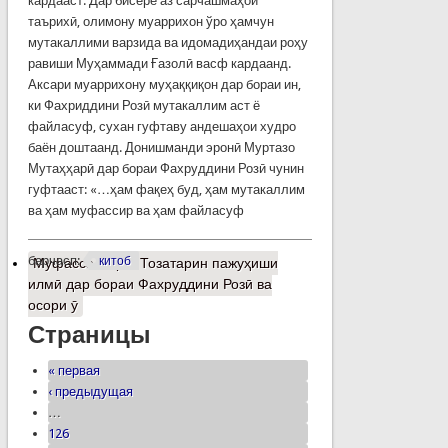
кардааст. Дар бисёре аз сарчашмаҳои
таърихӣ, олимону муаррихон ўро ҳамчун
мутакаллими варзида ва идомадиҳандаи роҳу
равиши Муҳаммади Ғазолӣ васф кардаанд.
Аксари муаррихону муҳаққиқон дар бораи ин,
ки Фахриддини Розӣ мутакаллим аст ё
файласуф, сухан гуфтаву андешаҳои худро
баён доштаанд. Донишманди эронӣ Муртазо
Мутаҳҳарӣ дар бораи Фахруддини Розӣ чунин
гуфтааст: «…ҳам фақеҳ буд, ҳам мутакаллим
ва ҳам муфассир ва ҳам файласуф
барчасп:
китоб
Муфассалтар
о Тозатарин пажуҳиши
илмӣ дар бораи Фахруддини Розӣ ва
осори ӯ
Страницы
« первая
‹ предыдущая
…
126