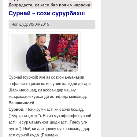
Доирадасте, ки касе бар пояи ӯ нарасид
Сурнай – сози сурурбахш
Чоп шуд: 30/04/2016
Сурнай (сурной) яке аз созҳои анъанавии
нафасии тоҷикон ва инчунин халқҳои дигари
Шарқ мебошад, ки асосан дар ҷашну
маъракаҳои хурсандӣ истифода мешавад.
Решашиносӣ
Сурной.
Нойи румӣ аст, ки сарно бошад.
(“Бурҳони қотеъ”). Ва ин мухаффафи сурной
аст, чӣ сур ба маънои шодӣ аст. (Ғиёсу ул-
луғот”). Ной, ки дар ҷашну сур навозанд, дар
асл сурной буда. (Рашидӣ).