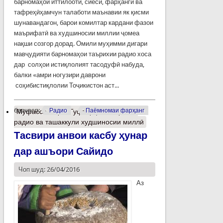
барномаҳои иттилоотӣ, сиёсӣ, фарҳангӣ ва
тафреҳӣҳамчун талаботи маънавии як қисми
шунавандагон, барои комилтар кардани фазои
маърифатӣ ва худшиносии миллии ҷомеа
нақши созгор дорад. Омили муҳимми дигари
мавҷудияти барномаҳои таърихии радио хоса
дар солҳои истиқлолият тасодуфӣ набуда,
балки «амри ногузири даврони
соҳибистиқлолии Тоҷикистон аст...
барчасп:
Радио
Паёмномаи фарҳанг
Муфассалтар
о Гуфторҳои таърихии
радио ва ташаккули худшиносии миллӣ
Тасвири анвои касбу ҳунар
дар ашъори Сайидо
Чоп шуд: 26/04/2016
Аз