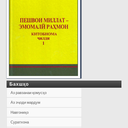
Бахшҳо
Аз равзанаи қомусҳо
Аз эҷоди мардум
Навгониҳо
Суратхона