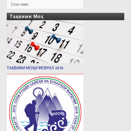
Созу наво
Тақвими Моҳ
ТАҚВИМИ МОҲИ ФЕВРАЛ 2018