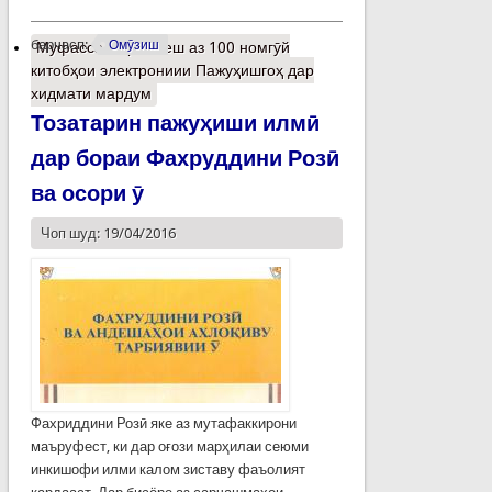
барчасп:
Омӯзиш
Муфассалтар
о Беш аз 100 номгӯй
китобҳои электрониии Пажуҳишгоҳ дар
хидмати мардум
Тозатарин пажуҳиши илмӣ
дар бораи Фахруддини Розӣ
ва осори ӯ
Чоп шуд: 19/04/2016
Фахриддини Розӣ яке аз мутафаккирони
маъруфест, ки дар оғози марҳилаи сеюми
инкишофи илми калом зиставу фаъолият