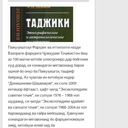
Пажуҳишгоҳи Фарҳанг ва иттилооти назди
Вазорати фарҳанги Ҷумҳурии Тоҷикистон беш
аз 100 матни китоби электрониро дар бойгонии
худ дорад, ки хонандагон метавонанд барои
ошноӣ бо онҳо ба Пажуҳишгоҳ ташриф
биёранд. Аз ҷумлаи ин китобҳои нодир
“Донишнноми Шашмақом”, ки соли 2009
интишор ёфтааст, ҳафт ҷилд “Энсиклопедияи
советии тоҷик”, ки солҳои 1978 – 1988 чоп
шудаанд, се ҷилди “Энсиклопедияи адабиёт
ва санъати тоҷик”, ки солҳои 1988-2004 аз чоп
баромадаанд ва ғайра мебошанд. Ҳамчунин
хонандагон метавонанд бо фарҳангномаҳои
зиёд, китобҳои илмӣ оид ба