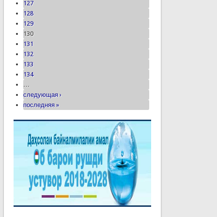
127
128
129
130
131
132
133
134
…
следующая ›
последняя »