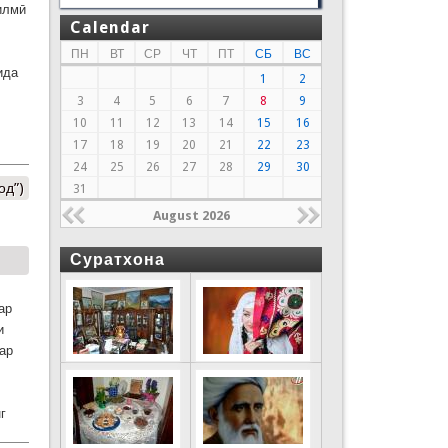
илмӣ
Calendar
ПН
ВТ
СР
ЧТ
ПТ
СБ
ВС
ида
1
2
3
4
5
6
7
8
9
10
11
12
13
14
15
16
17
18
19
20
21
22
23
24
25
26
27
28
29
30
од”)
31
August 2026
Суратхона
ар
и
ар
г