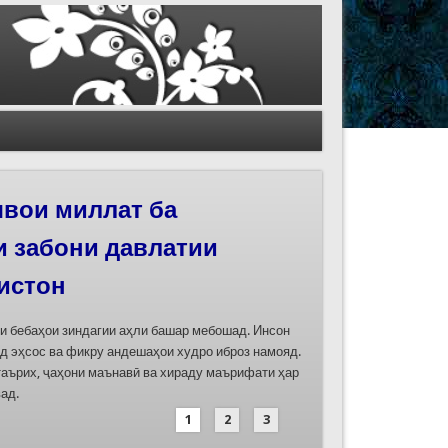
вои миллат ба
иҳои роҳи абрешим
и забони давлатии
 феҳристи ЮНЕСКО
истон
д
ти бебаҳои зиндагии аҳли башар мебошад. Инсон
дасозии ҳуҷҷатҳои номинатсияҳои муштараки
д эҳсос ва фикру андешаҳои худро иброз намояд.
 ҷумла номинатсияи “Роҳи абрешим: гузаргоҳи
таърих, ҷаҳони маънавӣ ва хираду маърифати ҳар
и аз ҷониби ҷумҳуриҳои Қазоқистон, Қирғизистон,
ад.
иҳод хоҳад шуд
1
2
3