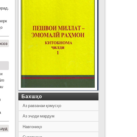
орад.
черк
ҳо
осоз
ти
йт
аи
Бахшҳо
и
Аз равзанаи қомусҳо
а
Аз эҷоди мардум
Навгониҳо
 шуд