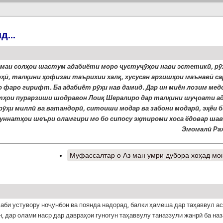
...
имаи солҳои шастум адабиёти моро ҷустуҷӯҳои нави эстетикӣ, рӯ
оҳӣ, талқини ҳофизаи таърихии халқ, хусусан арзишҳои маънавӣ с
о фаро гирифт.
Ба адабиёт рӯҳи нав дамид. Дар ин миён лозим ме
тҳои пурарзиши шодравон Лоиқ Шералиро дар талқини шуҷоати ад
рӯҳи миллӣ ва ватандорӣ, ситоиши модар ва забони модарӣ, эҳёи 
уннатҳои шеъри оламгири мо бо сипосу эҳтироми хоса ёдовар шав
Эмомалӣ Ра
Муфассалтар
о Аз ман умри дубора хоҳад мон
аби устувору ноҷунбон ва поянда надорад, балки ҳамеша дар таҳаввул ас
, дар олами наср дар давраҳои гуногун таҳаввулу та­наззули жанрӣ ба на