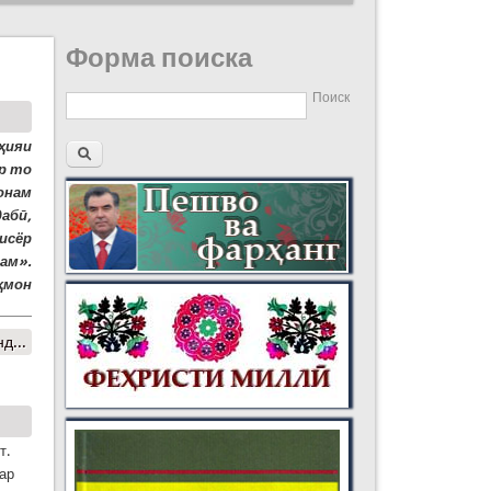
Форма поиска
Поиск
ҳияи
ар то
донам
абӣ,
бисёр
ам».
ҳмон
д...
т.
зар