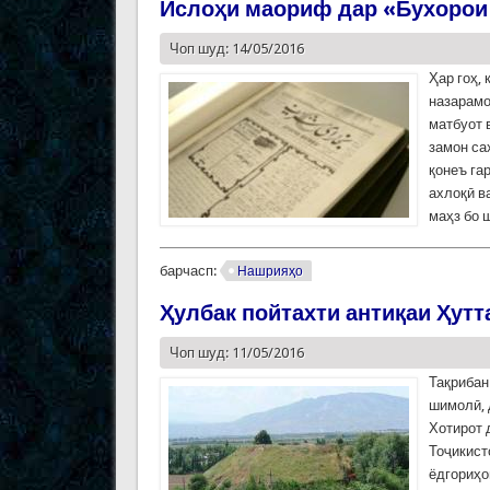
Ислоҳи маориф дар «Бухоро
Чоп шуд: 14/05/2016
Ҳар гоҳ,
назарамо
матбуот 
замон са
қонеъ га
ахлоқӣ в
маҳз бо 
барчасп:
Нашрияҳо
Ҳулбак пойтахти антиқаи Ҳутт
Чоп шуд: 11/05/2016
Тақрибан
шимолӣ, 
Хотирот 
Тоҷикист
ёдгориҳо