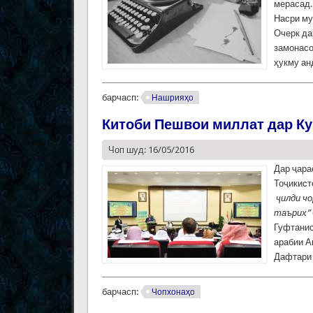
мерасад.
Насри му
Очерк да
замонасо
ҳукму ан
барчасп:
Нашрияҳо
Китоби Пешвои миллат дар К
Чоп шуд: 16/05/2016
Дар ҷара
Тоҷикис
ҷ
илди
чо
таърих”
Гуфтанис
арабии А
Дафтари 
барчасп:
Чопхонаҳо