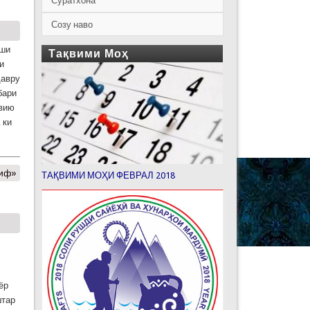
Суратхона
Созу наво
еши
Тақвими Моҳ
и
давру
бари
авию
 ки
риф»
ТАҚВИМИ МОҲИ ФЕВРАЛ 2018
ёр
штар