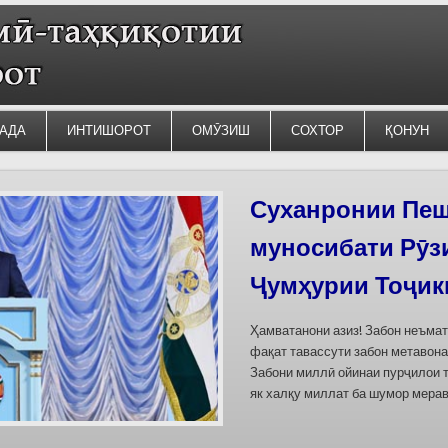
АДА
ИНТИШОРОТ
ОМӮЗИШ
СОХТОР
ҚОНУН
Суханронии Пеш
Силсилаи ёдгор
муносибати Рӯз
барои сабт дар
Ҷумҳурии Тоҷик
омода мешаван
Ҳамватанони азиз! Забон неъма
Дар бахшҳои семинар вазъи омо
фақат тавассути забон метавона
кишварҳои Осиёи Марказӣ, аз он
Забони миллӣ ойинаи пурҷилои 
минтақавии Фарғона-Сирдарё», к
як халқу миллат ба шумор мерав
Тоҷикистон ва Ўзбекистон пешн