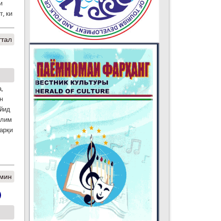
и
, ки
ттал
,
н
айид
олим
арқи
амин
)