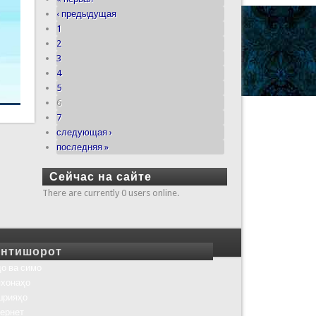
‹ предыдущая
1
2
3
4
5
6
7
следующая ›
последняя »
Сейчас на сайте
There are currently 0 users online.
нтишорот
о ва симо
хонаҳо
шрияҳо
ернет