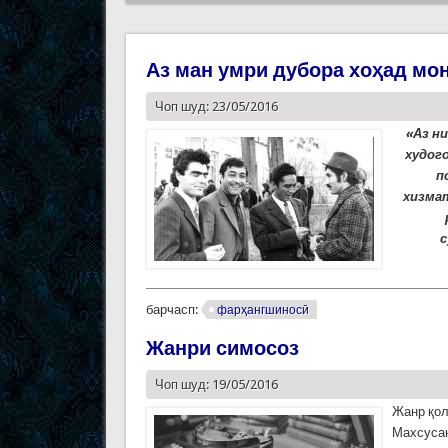
Аз ман умри дубора хоҳад монд
Чоп шуд: 23/05/2016
«Аз н
худог
п
хизма
с
барчасп:
фарҳангшиносӣ
Жанри симосоз
Чоп шуд: 19/05/2016
Жанр қол
Махсусан