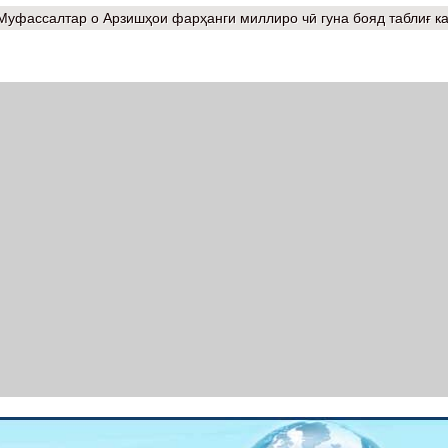
Муфассалтар
о Арзишҳои фарҳанги миллиро чӣ гуна бояд таблиғ к