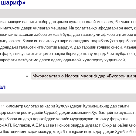
и шариф»
 ки аз мавқеи васоити ахбор дар ҷомеа сухан ронданӣ мешавем, бегумон п
н матбуоти даврӣ ҷилвагар мешавад. Ин ҳолат танҳо ифодагари он нест, к
воситаи классикии ахбори оммавӣ буда, дар ташаккули афкори иҷтимоии 
ҳмгузор аст, балки ин восита чун пири солдидаву таҷрибаомўхта дар баро
рдонидани талаботи иттилоотии мардум, дар тарбияи ғоявию сиёсӣ, маън
а фарҳангиву эстетики ҷомеа нақши бориз доштаву дорад. Чои шубҳа нест,
шарофати матбуот мо дарси одаму одамгарӣ, худогоҳиву худшиносӣ,
Муфассалтар
о Ислоҳи маориф дар «Бухорои ша
ал
 11 километр болотар аз қасри Ҳулбук (деҳаи Қурбоншаҳид) дар самти
дар соҳили рости дарёи Сурхоб, деҳаи замонавии Ҳулбак ҷойгир шудааст.
дар бораи ин деҳа дар қайдҳои ҷолиби муҳаққиқони таъриху фарҳанги
он А.П. Колпаков, А.Е.Маҷӣ ва F.Fоибов оварда шудааст. Онҳо аз байни бис
и бостонии минтақаи мазкур, маҳз ба шаҳраки воқеъ дар деҳаи Ҳулбак бе