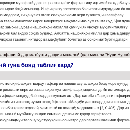
шрияҳои музофотӣ дар пешрафти ҳаёти фарҳангиву иҷтимоӣ ва адабиву 
ашмрас боқӣ мемонад. Ин фикри хулосасозро ба сифати муқаддима ба он
оз медорем, ки ҳанӯз аз оғози солҳои сиюми асри гузашта, ин вазифаву
ба таври мушаххас барои нашрияҳои маҳаллӣ маълум гашта буд. Ҷои пуш
 дар замони шӯравӣ нашрияҳои маҳаллӣ ҳамчун як унсури муҳими таблиғу
ақоми баландро соҳиб буданд. Албатта, нашрияҳои миллӣ дар ҳама давру
 лиҳози таъинот, иқтидор ва маҳбубият болотар аз соири матбуоти дигари
аофаринӣ дар матбуоти даврии маҳаллӣ (дар мисоли “Нури Нуроб
ӣ гуна бояд таблиғ кард?
 истилоҳи фарҳанг шарҳу тафсир ва навиштаву асарҳои бешуморе вуҷуд
ки рисолати онро аз равзанаҳои мухталиф шарҳ медиҳанд. Ин истилоҳро д
к ифодаи маҳдуд баён кардан мушкил аст. Дар китоби «Фарҳанги тафсири
оҷикӣ» ин истилоҳ чунин шарҳ ёфтааст: «Маҷмӯи дастовардҳои инсоният д
носибатҳои истеҳсолӣ, ҷамъиятӣ ва ахлоқӣ; маданият…» [2, C.406]. Дар ин
ин маънӣ муайянкунандаи самти андешаи мо қарор гирифтааст.
зкур маҷмӯи талошу ҷустуҷӯҳои инсониятро дар партави калимаи фарҳан