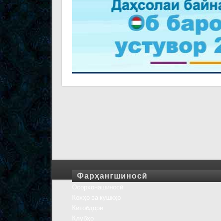
Фарҳангшиносӣ
Осорхонашиносӣ
Кохҳо ва кушкҳо
Китобдорӣ
Клубҳо