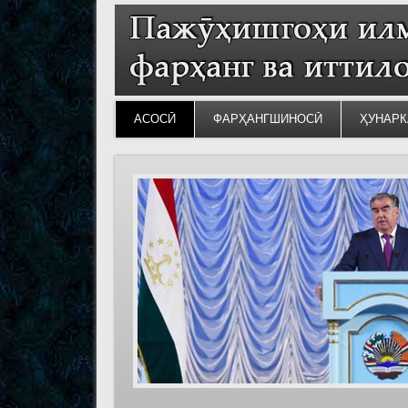
АСОСӢ
ФАРҲАНГШИНОСӢ
ҲУНАРК