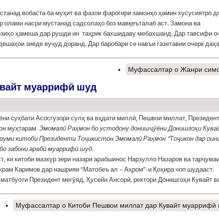
станад вобаста ба муҳит ва фазои фарогири замонҳо ҳамин хусусиятро д
р олами насри мустанад садсолаҳо боз мавқеъталаб аст. Замона ва
зиҳо ҳамеша дар рушди ин таҳрик бахшидаву мебахшанд. Дар тавсифи о
дешаҳои зиёде вуҷуд доранд. Дар баробари се навъи газетавии очерк даҳ
Муфассалтар
о Жанри сим
увайт муаррифӣ шуд
ёни суҳбати Асосгузори сулҳ ва вҳдати миллӣ, Пешвои миллат, Президен
тон муҳтарам
Эмомал
ӣ
Ра
ҳ
мон
бо
устодону
дон
иш
ҷӯ
ёни
Донишго
ҳ
и
Кува
руми
китоби
Президенти
То
ҷ
икистон
Эмомал
ӣ
Ра
ҳ
мон
“То
ҷ
икон
дар
оин
бо
забони
араб
ӣ
муарриф
ӣ
шуд
.
т, ки китоби мазкур зери назари арабшинос Нарзулло Назаров ва тарҷума
крам Каримов дар нашрияи “Матобеъ ал – Аҳром”-и Қоҳира чоп шудааст.
матбуоти Президент мегӯяд, Ҳусейн Ансорӣ, ректори Донишгоҳи Кувайт в
Муфассалтар
о Китоби Пешвои миллат дар Кувайт муаррифӣ