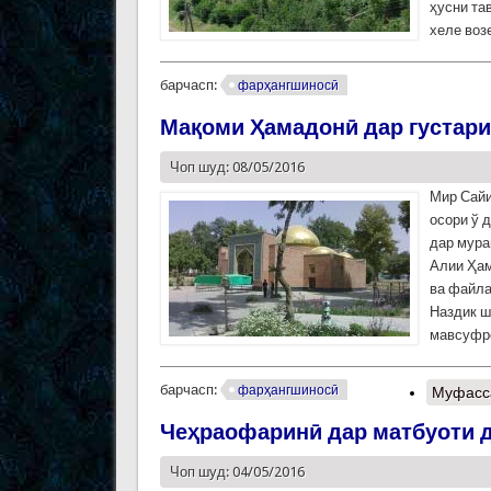
ҳусни та
хеле воз
барчасп:
фарҳангшиносӣ
Мақоми Ҳамадонӣ дар густар
Чоп шуд: 08/05/2016
Мир Сайи
осори ў 
дар мура
Алии Ҳам
ва файла
Наздик ш
мавсуфро
барчасп:
фарҳангшиносӣ
Муфасс
Чеҳраофаринӣ дар матбуоти д
Чоп шуд: 04/05/2016