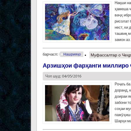
Нақши на
ҳамеша ч
ваҷҳ ибр
рисолат 
нест, ки
ташвиқ м
замон аз
барчасп:
Нашрияҳо
Муфассалтар
о Чеҳр
Арзишҳои фарҳанги миллиро ч
Чоп шуд: 04/05/2016
Роҷеъ ба
доранд, 
доираи я
забони т
соҳаи му
пажӯҳиш 
Шарҳи ма