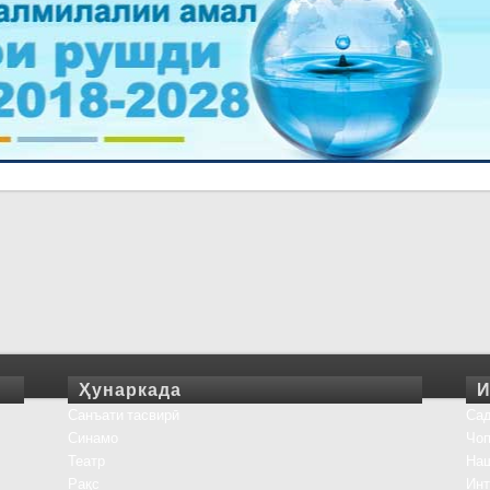
Ҳунаркада
И
Санъати тасвирӣ
Сад
Синамо
Чоп
Театр
На
Рақс
Инт