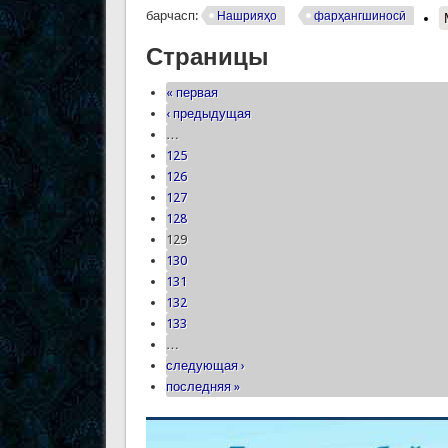
барчасп:
Нашрияҳо
фарҳангшиносӣ
Страницы
« первая
‹ предыдущая
…
125
126
127
128
129
130
131
132
133
…
следующая ›
последняя »