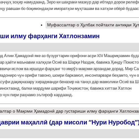
ваҷҷуҳ зоҳир намудаанд. Зеро ки шаҳраки мазкур дар ибтидо дорои релеф
еҳу равшан бо боқимондаҳои иморатҳои муҳташам ва хатҳои обёрӣ будааст
Муфассалтар
о Ҳулбак пойтахти антиқаи Ҳу
иши илму фарҳанги Хатлонзамин
д Алии Ҳамадонӣ яке аз бузургтарин орифони асри XIV Машриқзамин буда
дар ҳаёти маънавии халқҳои Осиё ва Шарқи Наздик, бавижа Ҳинду Покисто
ввиҷи ислом ва иршоди фарҳанг то имрўз мақоми арзандае дорад. Мир С
адониро чун орифи тавоно, шоири баркамол, инсонпарвари беҳамто, чун 
суфи дақиқназару хирадманди беназир на танҳо дар мамолики Осиё ва Ш
инохтаанд, балки мардуми шарифи Тоҷикистон, бавижа хиттаи Хатлон
 чун пири раҳнамо эътироф кардаанд.
алтар
о Мақоми Ҳамадонӣ дар густариши илму фарҳанги Хатлонз
аврии маҳаллӣ (дар мисоли “Нури Нуробод”