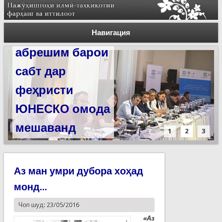
Силсилаи
ёдгориҳои роҳи
Навигация
абрешим барои
сабт дар
феҳристи
ЮНЕСКО омода
мешаванд
1
2
3
Аз ман умри дубора хоҳад
монд...
Чоп шуд: 23/05/2016
«Аз