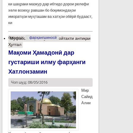
ки шаҳраки мазкур дар ибтидо дорои релефи
хеле возеҳу равшан бо боқимондаҳои
иморатҳои муҳташам ва хатҳои обёрӣ будааст,
ки
барчасп:
фарҳангшиносӣ
Муфассалтар
о Ҳулбак пойтахти антиқаи
Ҳуттал
Мақоми Ҳамадонӣ дар
густариши илму фарҳанги
Хатлонзамин
Чоп шуд: 08/05/2016
Мир
Сайид
Алии