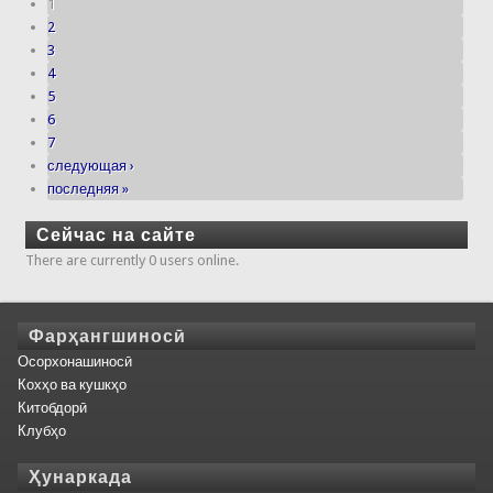
1
2
3
4
5
6
7
следующая ›
последняя »
Сейчас на сайте
There are currently 0 users online.
Фарҳангшиносӣ
Осорхонашиносӣ
Кохҳо ва кушкҳо
Китобдорӣ
Клубҳо
Ҳунаркада