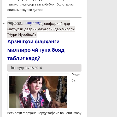
таъинот, иқтидор ва маҳбубият болотар аз
соири матбуоти дигари
барчасп:
Нашрияҳо
Муфассалтар
о Чеҳраофаринӣ дар
матбуоти даврии маҳаллӣ (дар мисоли
“Нури Нуробод”)
Арзишҳои фарҳанги
миллиро чӣ гуна бояд
таблиғ кард?
Чоп шуд: 04/05/2016
Роҷеъ
ба
истилоҳи фарҳанг шарҳу тафсир ва навиштаву