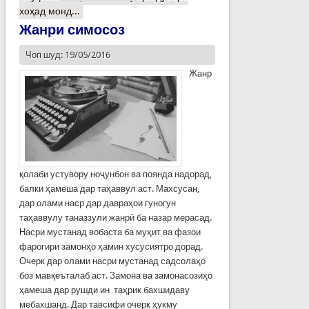
хоҳад монд...
Жанри симосоз
Чоп шуд: 19/05/2016
Жанр
қолаби устувору ноҷунбон ва поянда надорад,
балки ҳамеша дар таҳаввул аст. Махсусан,
дар олами наср дар давраҳои гуногун
таҳаввулу та­наззули жанрӣ ба назар мерасад.
Насри мустанад вобаста ба муҳит ва фазои
фарогири замонҳо ҳамин хусусиятро дорад.
Очерк дар олами насри мустанад садсолаҳо
боз мавқеъталаб аст. Замона ва замонасозиҳо
ҳамеша дар рушди ин таҳрик бахшидаву
мебахшанд. Дар тавсифи очерк ҳукму