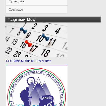
Суратхона
Созу наво
Тақвими Моҳ
ТАҚВИМИ МОҲИ ФЕВРАЛ 2018