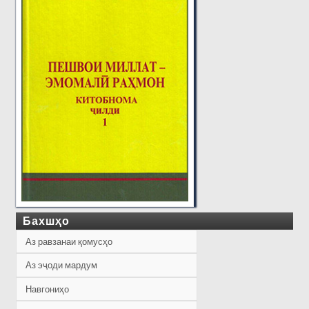
Бахшҳо
Аз равзанаи қомусҳо
Аз эҷоди мардум
Навгониҳо