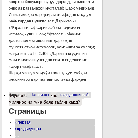
асарҳои бешуморе вуҷуд доранд, ки рисолати
онро аз равзанаҳои мухталиф шарҳ медиҳанд.
Ин истилоҳро дар доираи як ифодаи маҳдуд
баён кардан мушкил аст. Дар китоби
«Фарҳанги тафсирии забони тоҷикӣ» ин
истилоҳ чунин шарҳ ёфтааст: «Маҷмӯи
дастовардҳои инсоният дар соҳаи
муносибатҳои истеҳсолӣ, ҷамъиятӣ ва ахлоқӣ;
маданият…» [2, C.406]. Дар ин пажӯҳиш ин
маънӣ муайянкунандаи самти андешаи мо
қарор гирифтааст.
Шарҳи мазкур маҷмӯи талошу ҷустуҷӯҳои
инсониятро дар партави калимаи фарҳанг
барчасп:
Нашрияҳо
фарҳангшиносӣ
Муфассалтар
о Арзишҳои фарҳанги
миллиро чӣ гуна бояд таблиғ кард?
Страницы
« первая
‹ предыдущая
…