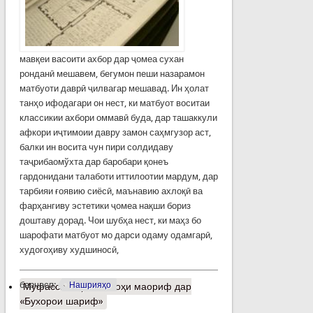
мавқеи васоити ахбор дар ҷомеа сухан
ронданӣ мешавем, бегумон пеши назарамон
матбуоти даврӣ ҷилвагар мешавад. Ин ҳолат
танҳо ифодагари он нест, ки матбуот воситаи
классикии ахбори оммавӣ буда, дар ташаккули
афкори иҷтимоии давру замон саҳмгузор аст,
балки ин восита чун пири солдидаву
таҷрибаомўхта дар баробари қонеъ
гардонидани талаботи иттилоотии мардум, дар
тарбияи ғоявию сиёсӣ, маънавию ахлоқӣ ва
фарҳангиву эстетики ҷомеа нақши бориз
доштаву дорад. Чои шубҳа нест, ки маҳз бо
шарофати матбуот мо дарси одаму одамгарӣ,
худогоҳиву худшиносӣ,
барчасп:
Нашрияҳо
Муфассалтар
о Ислоҳи маориф дар
«Бухорои шариф»