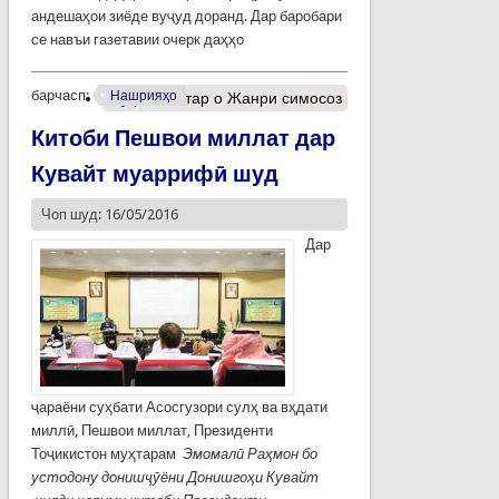
андешаҳои зиёде вуҷуд доранд. Дар баробари
се навъи газетавии очерк даҳҳо
барчасп:
Нашрияҳо
Муфассалтар
о Жанри симосоз
Китоби Пешвои миллат дар
Кувайт муаррифӣ шуд
Чоп шуд: 16/05/2016
Дар
ҷараёни суҳбати Асосгузори сулҳ ва вҳдати
миллӣ, Пешвои миллат, Президенти
Тоҷикистон муҳтарам
Эмомал
ӣ
Ра
ҳ
мон
бо
устодону
дон
иш
ҷӯ
ёни
Донишго
ҳ
и
Кувайт