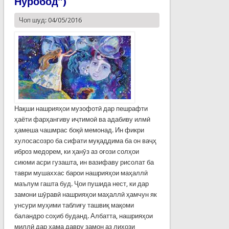
Нуробод”)
Чоп шуд: 04/05/2016
Нақши нашрияҳои музофотӣ дар пешрафти
ҳаёти фарҳангиву иҷтимоӣ ва адабиву илмӣ
ҳамеша чашмрас боқӣ мемонад. Ин фикри
хулосасозро ба сифати муқаддима ба он ваҷҳ
иброз медорем, ки ҳанӯз аз оғози солҳои
сиюми асри гузашта, ин вазифаву рисолат ба
таври мушаххас барои нашрияҳои маҳаллӣ
маълум гашта буд. Ҷои пушида нест, ки дар
замони шӯравӣ нашрияҳои маҳаллӣ ҳамчун як
унсури муҳими таблиғу ташвиқ мақоми
баландро соҳиб буданд. Албатта, нашрияҳои
миллӣ дар ҳама давру замон аз лиҳози