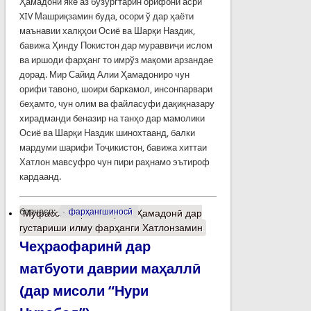
Ҳамадонӣ яке аз бузургтарин орифони асри
XIV Машриқзамин буда, осори ў дар ҳаёти
маънавии халқҳои Осиё ва Шарқи Наздик,
бавижа Ҳинду Покистон дар мураввиҷи ислом
ва иршоди фарҳанг то имрўз мақоми арзандае
дорад. Мир Сайид Алии Ҳамадониро чун
орифи тавоно, шоири баркамол, инсонпарвари
беҳамто, чун олим ва файласуфи дақиқназару
хирадманди беназир на танҳо дар мамолики
Осиё ва Шарқи Наздик шинохтаанд, балки
мардуми шарифи Тоҷикистон, бавижа хиттаи
Хатлон мавсуфро чун пири раҳнамо эътироф
кардаанд.
барчасп:
фарҳангшиносӣ
Муфассалтар
о Мақоми Ҳамадонӣ дар
густариши илму фарҳанги Хатлонзамин
Чеҳраофаринӣ дар
матбуоти даврии маҳаллӣ
(дар мисоли “Нури