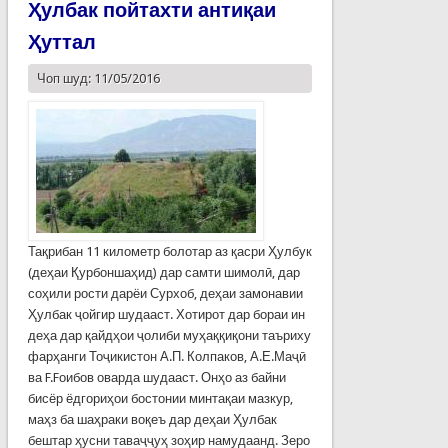
Ҳулбак пойтахти антиқаи
Ҳуттал
Чоп шуд: 11/05/2016
Тақрибан 11 километр болотар аз қасри Ҳулбук
(деҳаи Қурбоншаҳид) дар самти шимолӣ, дар
соҳили рости дарёи Сурхоб, деҳаи замонавии
Ҳулбак ҷойгир шудааст. Хотирот дар бораи ин
деҳа дар қайдҳои ҷолиби муҳаққиқони таъриху
фарҳанги Тоҷикистон А.П. Колпаков, А.Е.Маҷӣ
ва F.Fоибов оварда шудааст. Онҳо аз байни
бисёр ёдгориҳои бостонии минтақаи мазкур,
маҳз ба шаҳраки воқеъ дар деҳаи Ҳулбак
бештар ҳусни таваҷҷуҳ зоҳир намудаанд. Зеро