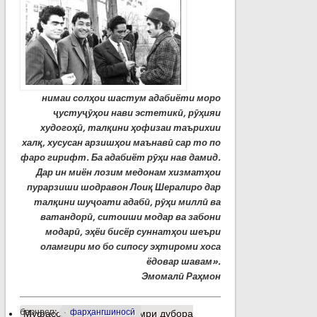
нимаи солҳои шастум адабиёти моро
ҷустуҷӯҳои нави эстетикӣ, рӯҳияи
худогоҳӣ, талқини ҳофизаи таърихии
халқ, хусусан арзишҳои маънавӣ сар то по
фаро гирифт.
Ба адабиёт рӯҳи нав дамид.
Дар ин миён лозим медонам хизматҳои
пурарзиши шодравон Лоиқ Шералиро дар
талқини шуҷоати адабӣ, рӯҳи миллӣ ва
ватандорӣ, ситоиши модар ва забони
модарӣ, эҳёи бисёр суннатҳои шеъри
оламгири мо бо сипосу эҳтироми хоса
ёдовар шавам».
Эмомалӣ Раҳмон
барчасп:
фарҳангшиносӣ
Муфассалтар
о Аз ман умри дубора