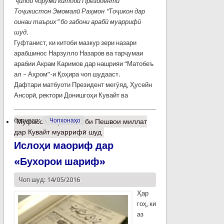
ҷ
илди
чоруми
китоби
Президенти
То
ҷ
икистон
Эмомал
ӣ
Ра
ҳ
мон
“То
ҷ
икон
дар
оинаи
таърих”
бо
забони
араб
ӣ
муарриф
ӣ
шуд
.
Гуфтанист, ки китоби мазкур зери назари
арабшинос Нарзулло Назаров ва тарҷумаи
арабии Акрам Каримов дар нашрияи “Матобеъ
ал – Аҳром”-и Қоҳира чоп шудааст.
Дафтари матбуоти Президент мегӯяд, Ҳусейн
Ансорӣ, ректори Донишгоҳи Кувайт ва
барчасп:
Чопхонаҳо
Муфассалтар
о Китоби Пешвои миллат
дар Кувайт муаррифӣ шуд
Ислоҳи маориф дар
«Бухорои шариф»
Чоп шуд: 14/05/2016
Ҳар
гоҳ, ки
аз