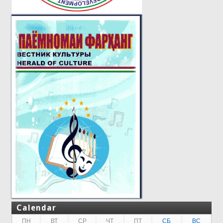
Calendar
ПН
ВТ
СР
ЧТ
ПТ
СБ
ВС