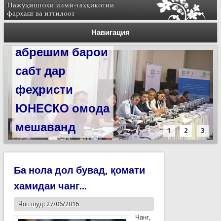
Силсилаи
ёдгориҳои роҳи
Навигация
абрешим барои
сабт дар
феҳристи
ЮНЕСКО омода
мешаванд
1
2
3
Ба нола дол бувад, қомати
хамидаи чанг...
Чоп шуд: 27/06/2016
Чанг,