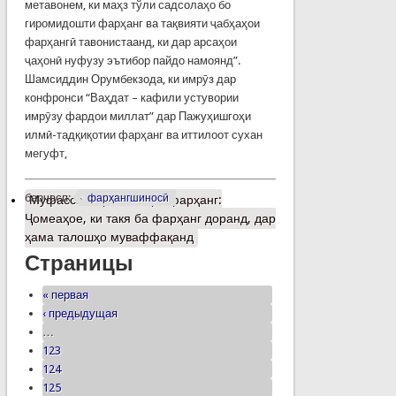
метавонем, ки маҳз тўли садсолаҳо бо
гиромидошти фарҳанг ва тақвияти ҷабҳаҳои
фарҳангӣ тавонистаанд, ки дар арсаҳои
ҷаҳонӣ нуфузу эътибор пайдо намоянд”.
Шамсиддин Орумбекзода, ки имрӯз дар
конфронси “Ваҳдат – кафили устувории
имрӯзу фардои миллат” дар Пажуҳишгоҳи
илмӣ-тадқиқотии фарҳанг ва иттилоот сухан
мегуфт,
барчасп:
фарҳангшиносӣ
Муфассалтар
о Вазири фарҳанг:
Ҷомеаҳое, ки такя ба фарҳанг доранд, дар
ҳама талошҳо муваффақанд
Страницы
« первая
‹ предыдущая
…
123
124
125