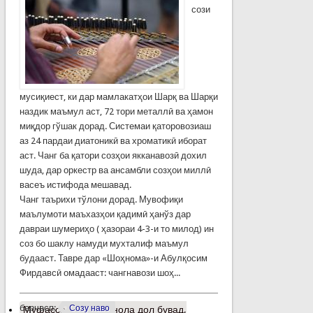
сози
мусиқиест, ки дар мамлакатҳои Шарқ ва Шарқи
наздик маъмул аст, 72 тори металлӣ ва ҳамон
миқдор гўшак дорад. Системаи қаторовозиаш
аз 24 пардаи диатоникӣ ва хроматикӣ иборат
аст. Чанг ба қатори созҳои якканавозӣ дохил
шуда, дар оркестр ва ансамбли созҳои миллӣ
васеъ истифода мешавад.
Чанг таърихи тўлони дорад. Мувофиқи
маълумоти маъхазҳои қадимӣ ҳанўз дар
давраи шумериҳо ( ҳазораи 4-3-и то милод) ин
соз бо шаклу намуди мухталиф маъмул
будааст. Тавре дар «Шоҳнома»-и Абулқосим
Фирдавсӣ омадааст: чангнавози шоҳ...
барчасп:
Созу наво
Муфассалтар
о Ба нола дол бувад,