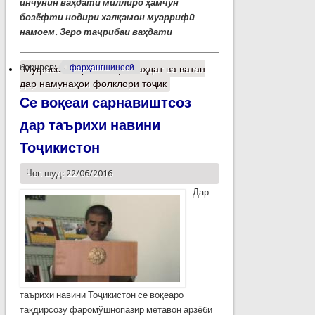
инчунин
ва
ҳ
дати
миллиро
ҳ
амчун
бозёфти
нодири
хал
қ
амон
муарриф
ӣ
намоем
. Зеро таҷ
рибаи
ва
ҳ
дати
барчасп:
фарҳангшиносӣ
Муфассалтар
о Васфи ваҳдат ва ватан
дар намунаҳои фолклори тоҷик
Се воқеаи сарнавиштсоз
дар таърихи навини
Тоҷикистон
Чоп шуд: 22/06/2016
Дар
таърихи навини Тоҷикистон се воқеаро
тақдирсозу фаромўшнопазир метавон арзёбӣ