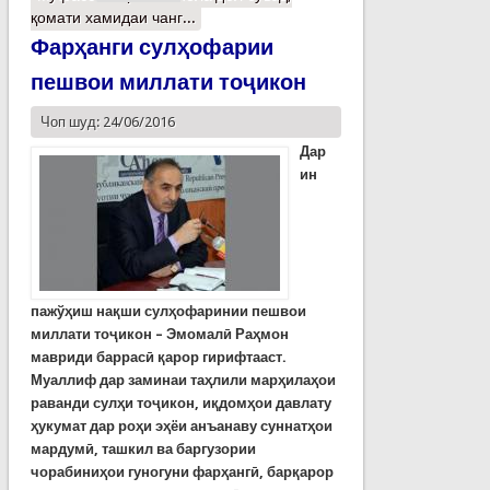
қомати хамидаи чанг...
Фарҳанги сулҳофарии
пешвои миллати тоҷикон
Чоп шуд: 24/06/2016
Дар
ин
пажўҳиш нақши сулҳофаринии пешвои
миллати тоҷикон – Эмомалӣ Раҳмон
мавриди баррасӣ қарор гирифтааст.
Муаллиф дар заминаи таҳлили марҳилаҳои
раванди сулҳи тоҷикон, иқдомҳои давлату
ҳукумат дар роҳи эҳёи анъанаву суннатҳои
мардумӣ, ташкил ва баргузории
чорабиниҳои гуногуни фарҳангӣ, барқарор