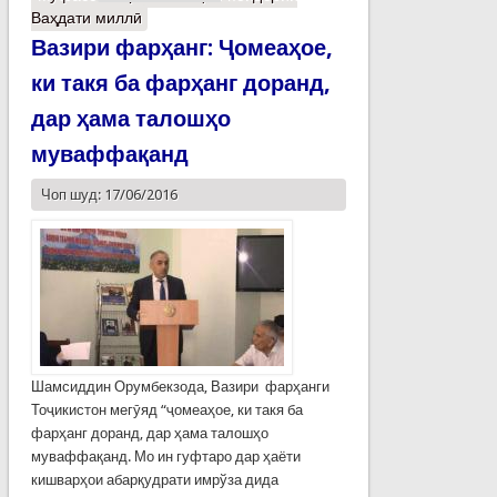
Ваҳдати миллӣ
Вазири фарҳанг: Ҷомеаҳое,
ки такя ба фарҳанг доранд,
дар ҳама талошҳо
муваффақанд
Чоп шуд: 17/06/2016
Шамсиддин Орумбекзода, Вазири фарҳанги
Тоҷикистон мегӯяд “ҷомеаҳое, ки такя ба
фарҳанг доранд, дар ҳама талошҳо
муваффақанд. Мо ин гуфтаро дар ҳаёти
кишварҳои абарқудрати имрўза дида