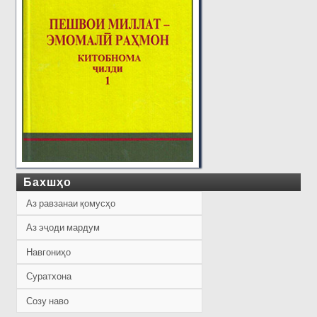
Бахшҳо
Аз равзанаи қомусҳо
Аз эҷоди мардум
Навгониҳо
Суратхона
Созу наво