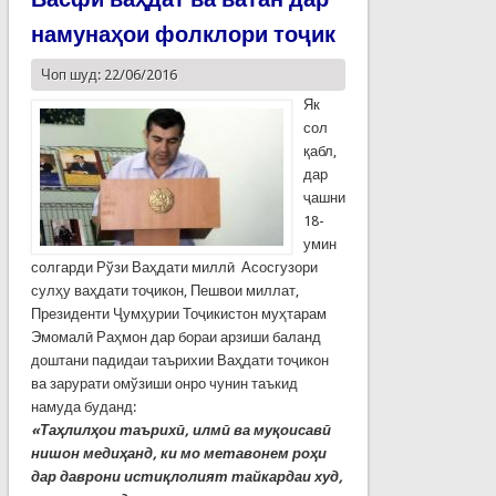
намунаҳои фолклори тоҷик
Чоп шуд: 22/06/2016
Як
сол
қабл,
дар
ҷашни
18-
умин
солгарди Рўзи Ваҳдати миллӣ Асосгузори
сулҳу ваҳдати тоҷикон, Пешвои миллат,
Президенти Ҷумҳурии Тоҷикистон муҳтарам
Эмомалӣ Раҳмон дар бораи арзиши баланд
доштани падидаи таърихии Ваҳдати тоҷикон
ва зарурати омўзиши онро чунин таъкид
намуда буданд:
«
Таҳ
лил
ҳ
ои
таърих
ӣ,
илм
ӣ
ва
му
қ
оисав
ӣ
нишон
меди
ҳ
анд
,
ки
мо
метавонем
ро
ҳ
и
дар
даврони
исти
қ
лолият
тайкардаи
худ
,