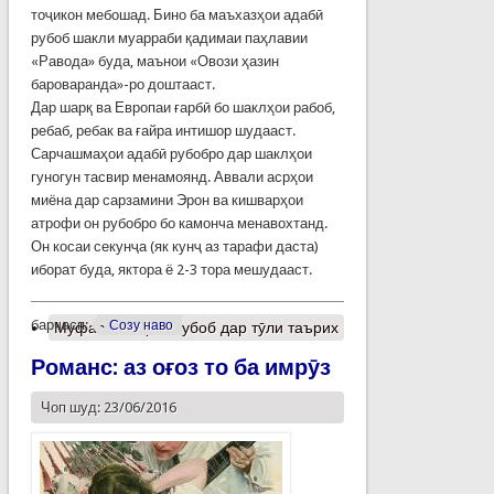
тоҷикон мебошад. Бино ба маъхазҳои адабӣ
рубоб шакли муарраби қадимаи паҳлавии
«Равода» буда, маънои «Овози ҳазин
бароваранда»-ро доштааст.
Дар шарқ ва Европаи ғарбӣ бо шаклҳои рабоб,
ребаб, ребак ва ғайра интишор шудааст.
Сарчашмаҳои адабӣ рубобро дар шаклҳои
гуногун тасвир менамоянд. Аввали асрҳои
миёна дар сарзамини Эрон ва кишварҳои
атрофи он рубобро бо камонча менавохтанд.
Он косаи секунҷа (як кунҷ аз тарафи даста)
иборат буда, яктора ё 2-3 тора мешудааст.
барчасп:
Созу наво
Муфассалтар
о Рубоб дар тӯли таърих
Романс: аз оғоз то ба имрӯз
Чоп шуд: 23/06/2016