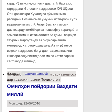
кард: Рўзи истиқлолияти давлатӣ, баргузор
гардидани Иҷлосияи тақдирсози ХVI Шўрои
Олӣ дар шаҳри Хуҷанд ва рўзи ба имзо
расидани Созишномаи умумии истиқрори сулҳ
ва ризоияти миллӣ. Агар гўем, ки тамоми
дастоварду комёбиҳо ва пешрафту тараққиёти
замони замони истиқлолият ба ҳамин воқеҳои
таърихӣ марбутанду аз онҳо сарчашма
мегиранд, хато нахоҳад шуд. Аз ин рў ин се
воқеаи тақдирсоз бояд дар таърихи навини
кишвари соҳибистиқлоли мо бо хатти заррин
сабт карда шаванд.
барчасп:
фарҳангшиносӣ
Муфассалтар
о Се воқеаи сарнавиштсоз
дар таърихи навини Тоҷикистон
Омилҳои пойдории Ваҳдати
миллӣ
Чоп шуд: 22/06/2016