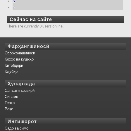
6
7
Сейчас на сайте
There are currently 0 users online.
Фарҳангшиносӣ
Осорхонашиносӣ
Кохҳо ва кушкҳо
Китобдорӣ
Клубҳо
Ҳунаркада
Санъати тасвирӣ
Синамо
Театр
Рақс
Интишорот
Садо ва симо