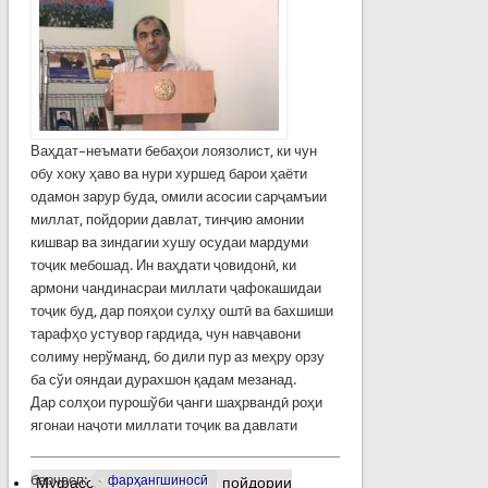
Ваҳдат–неъмати бебаҳои лоязолист, ки чун
обу хоку ҳаво ва нури хуршед барои ҳаёти
одамон зарур буда, омили асосии сарҷамъии
миллат, пойдории давлат, тинҷию амонии
кишвар ва зиндагии хушу осудаи мардуми
тоҷик мебошад. Ин ваҳдати ҷовидонӣ, ки
армони чандинасраи миллати ҷафокашидаи
тоҷик буд, дар пояҳои сулҳу оштӣ ва бахшиши
тарафҳо устувор гардида, чун навҷавони
солиму нерўманд, бо дили пур аз меҳру орзу
ба сўи ояндаи дурахшон қадам мезанад.
Дар солҳои пурошўби ҷанги шаҳрвандӣ роҳи
ягонаи наҷоти миллати тоҷик ва давлати
барчасп:
фарҳангшиносӣ
Муфассалтар
о Омилҳои пойдории