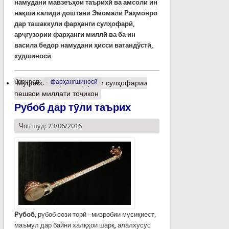
намудани мавзеъҳои таърихӣ ва амсоли ин
нақши калиди доштани Эмомалӣ Раҳмонро
дар ташаккули фарҳанги сулҳофарӣ,
арҷгузории фарҳанги миллӣ ва ба ин
васила бедор намудани ҳисси ватандўстӣ,
худшиносӣ
барчасп:
фарҳангшиносӣ
Муфассалтар
о Фарҳанги сулҳофарии
пешвои миллати тоҷикон
Рубоб дар тӯли таърих
Чоп шуд: 23/06/2016
Рубоб
, рубоб сози торӣ –мизробии мусиқиест,
маъмул дар байни халқҳои шарқ, алалхусус