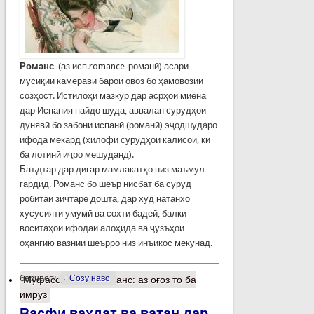
Романс
(аз исп.romance-романӣ) асари
мусиқии камеравӣ барои овоз бо ҳамовозии
созҳост. Истилоҳи мазкур дар асрҳои миёна
дар Испания пайдо шуда, аввалан сурудҳои
дунявӣ бо забони испанӣ (романӣ) эҷодшударо
ифода мекард (хилофи сурудҳои калисоӣ, ки
ба лотинӣ иҷро мешуданд).
Баъдтар дар дигар мамлакатҳо низ маъмул
гардид. Романс бо шеър нисбат ба суруд
робитаи зичтаре дошта, дар худ натанхо
хусусияти умумӣ ва сохти бадеӣ, балки
воситаҳои ифодаи алоҳида ва ҷузъҳои
оҳангию вазнии шеърро низ инъикос мекунад.
барчасп:
Созу наво
Муфассалтар
о Романс: аз оғоз то ба
имрӯз
Васфи ваҳдат ва ватан дар