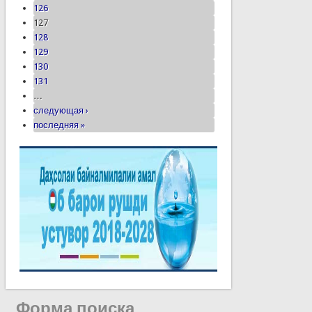
126
127
128
129
130
131
…
следующая ›
последняя »
Форма поиска