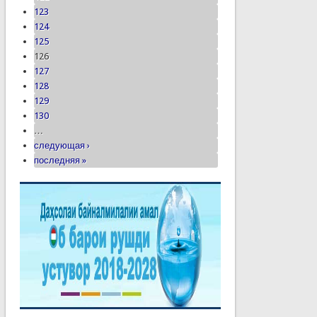
123
124
125
126
127
128
129
130
…
следующая ›
последняя »