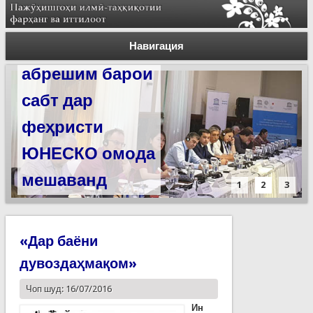
Силсилаи
ёдгориҳои роҳи
Навигация
абрешим барои
сабт дар
феҳристи
ЮНЕСКО омода
мешаванд
1
2
3
«Дар баёни
дувоздаҳмақом»
Чоп шуд: 16/07/2016
Ин