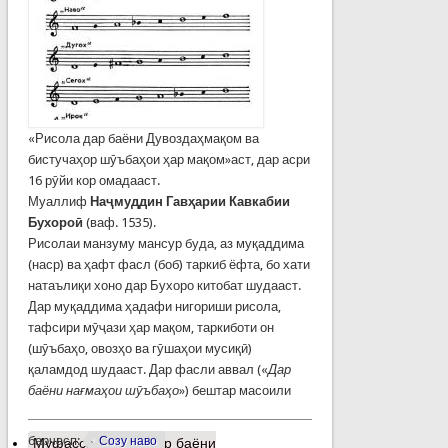
«Рисола дар баёни Дувоздаҳмақом ва
бистучаҳор шӯъбаҳои ҳар мақом»аст, дар асри
16 рӯйи кор омадааст.
Муаллиф
Наҷмуддин Гавҳарии Кавкабии
Бухороӣ
(ваф. 1535).
Рисолаи манзуму мансур буда, аз муқаддима
(наср) ва ҳафт фасл (боб) таркиб ёфта, бо хати
натаълиқи хоно дар Бухоро китобат шудааст.
Дар муқаддима ҳадафи нигориши рисола,
тафсири мӯҷази ҳар мақом, таркиботи он
(шӯъбаҳо, овозҳо ва гӯшаҳои мусиқӣ)
қаламдод шудааст. Дар фасли аввал («
Дар
баёни нағмаҳои шӯъбаҳо
») бештар масоили
барчасп:
Созу наво
Муфассалтар
о «Дар баёни