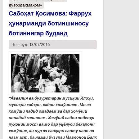
дувоздаҳмақом»
Сабоҳат Қосимова: Фаррух
ҳунарманди ботиншиносу
ботиннигар буданд
Чоп шуд: 13/07/2016
“Аввалин ва бузургтарин мусиқии Илоҳӣ,
мусиқии кайҳон, садои хомўшист. Мо аз
хомўшӣ падид омадаем ва дар хомўшӣ
нопадид мешавем. Xомўшӣ садои зодгоҳи
руҳонии мост ва мо дар уқёнуси бекарони
хомўшие, ки пур аз гавҳари савту наво ва
назм аст, ба назми бузурги Мавлонои Балх