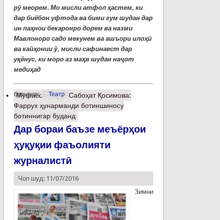
рӯ меорем. Мо мисли атфол ҳастем, ки
дар биёбон уфтода ва бими гум шудан дар
ин паҳнои бекаронро дорем ва назми
Мавлоноро садо мекунем ва ашъори илоҳӣ
ва кайҳонии ў, мисли сафинаест дар
уқёнус, ки моро аз маҳв шудан наҷот
медиҳад
барчасп:
Театр
Муфассалтар
о Сабоҳат Қосимова:
Фаррух ҳунарманди ботиншиносу
ботиннигар буданд
Дар бораи баъзе меъёрҳои
ҳуқуқии фаъолияти
журналистӣ
Чоп шуд: 11/07/2016
Зимни