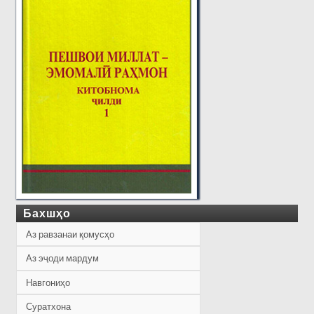
Бахшҳо
Аз равзанаи қомусҳо
Аз эҷоди мардум
Навгониҳо
Суратхона