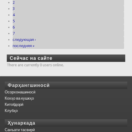
2
3
4
5
6
7
следующая ›
последняя »
Сейчас на сайте
There are currently 0 users online.
Фарҳангшиносӣ
Осорхонашиносӣ
Кохҳо ва кушкҳо
Китобдорӣ
Клубҳо
Ҳунаркада
Санъати тасвирӣ