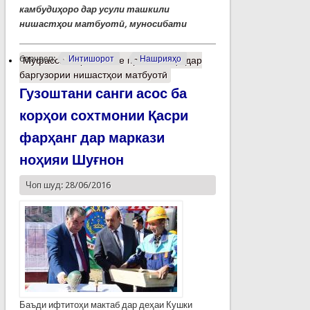
камбудиҳоро дар усули ташкили
нишастҳои матбуотӣ, муносибати
барчасп:
Интишорот
Нашрияҳо
Муфассалтар
о Баъзе проблемаҳо дар
баргузории нишастҳои матбуотӣ
Гузоштани санги асос ба
корҳои сохтмонии Қасри
фарҳанг дар маркази
ноҳияи Шуғнон
Чоп шуд: 28/06/2016
Баъди ифтитоҳи мактаб дар деҳаи Кушки