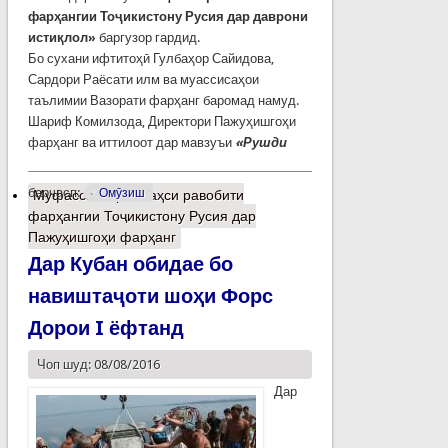
фарҳангии Тоҷикистону Русия дар даврони
истиқлол»
баргузор гардид.
Бо сухани ифтитоҳӣ Гулбаҳор Сайидова,
Сардори Раёсати илм ва муассисаҳои
таълимии Вазорати фарҳанг баромад намуд.
Шариф Комилзода, Директори Пажуҳишгоҳи
фарҳанг ва иттилоот дар мавзуъи
«Рушди
барчасп:
Омӯзиш
Муфассалтар
о Баҳси равобити
фарҳангии Тоҷикистону Русия дар
Пажуҳишгоҳи фарҳанг
Дар Кубан обидае бо
навиштаҷоти шоҳи Форс
Дорои I ёфтанд
Чоп шуд: 08/08/2016
Дар