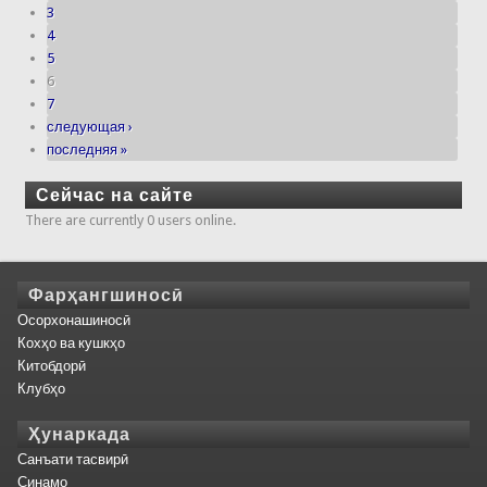
3
4
5
6
7
следующая ›
последняя »
Сейчас на сайте
There are currently 0 users online.
Фарҳангшиносӣ
Осорхонашиносӣ
Кохҳо ва кушкҳо
Китобдорӣ
Клубҳо
Ҳунаркада
Санъати тасвирӣ
Синамо