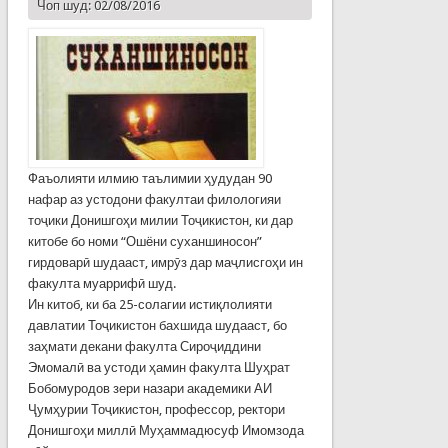
Чоп шуд: 02/08/2016
Фаъолияти илмию таълимии ҳудудан 90
нафар аз устодони факултаи филологияи
тоҷики Донишгоҳи милии Тоҷикистон, ки дар
китобе бо номи “Ошёни суханшиносон”
гирдоварӣ шудааст, имрӯз дар маҷлисгоҳи ин
факулта муаррифӣ шуд.
Ин китоб, ки ба 25-солагии истиқлолияти
давлатии Тоҷикистон бахшида шудааст, бо
заҳмати декани факулта Сироҷиддини
Эмомалӣ ва устоди ҳамин факулта Шуҳрат
Бобомуродов зери назари академики АИ
Ҷумҳурии Тоҷикистон, профессор, ректори
Донишгоҳи миллӣ Муҳаммадюсуф Имомзода