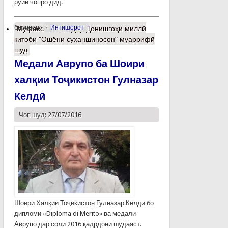
рӯйи чопро дид.
барчасп:
Интишорот
Муфассалтар
о Дар Донишгоҳи миллӣ
китоби “Ошёни суханшиносон” муаррифӣ
шуд
Медали Аврупо ба Шоири
халқии Тоҷикистон Гулназар
Келдӣ
Чоп шуд: 27/07/2016
Шоири Халқии Тоҷикистон Гулназар Келдӣ бо
дипломи «Diploma di Merito» ва медали
Аврупо дар соли 2016 қадрдонӣ шудааст.