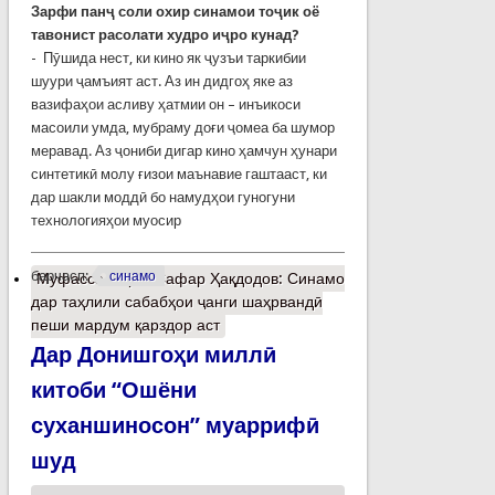
Зарфи панҷ соли охир синамои тоҷик оё
тавонист расолати худро иҷро кунад?
- Пӯшида нест, ки кино як ҷузъи таркибии
шуури ҷамъият аст. Аз ин дидгоҳ яке аз
вазифаҳои асливу ҳатмии он – инъикоси
масоили умда, мубраму доғи ҷомеа ба шумор
меравад. Аз ҷониби дигар кино ҳамчун ҳунари
синтетикӣ молу ғизои маънавие гаштааст, ки
дар шакли моддӣ бо намудҳои гуногуни
технологияҳои муосир
барчасп:
синамо
Муфассалтар
о Сафар Ҳақдодов: Синамо
дар таҳлили сабабҳои ҷанги шаҳрвандӣ
пеши мардум қарздор аст
Дар Донишгоҳи миллӣ
китоби “Ошёни
суханшиносон” муаррифӣ
шуд