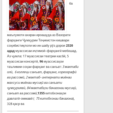
ба
маълумоти ахиран ироашуда аз Вазорати
фарҳанги Ҷумҳурии Тоҷикистон кишвари
соҳибистиқлоли мо ин шабу рӯз дорои
2320
адад
муассисаи иҷтимоӣ–фарҳангӣ мебошад.
Аз ҷумла: 17 муассисаи театрии касбӣ, 5
муассисаи консертӣ,
96
муассисаҳои
таълимии соҳаи фарҳанг ва санъат:
3 мактаби
олӣ, 6 коллеҷи санъат, фарҳанг, хореографӣ
ва рассомӣ, 2 мактаб- интернати миёнаи
махсуси миёнаи мусиқӣ ва санъати
ҷумҳуриявӣ, 84 мактабҳои бачагонаи мусиқӣ,
санъат ва рассомӣ
,
1355
китобхонаҳои
давлатӣ-оммавӣ (
75 китобхонаи бачагона
),
328 қаср ва