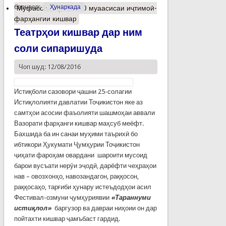
барчасп:
Ҳунаркада
Муфассалтар
о 2320 муаасисаи иҷтимоӣ-
фарҳангии кишвар
Театрҳои кишвар дар ним
соли сипаришуда
Чоп шуд: 12/08/2016
Истиқболи сазовори ҷашни 25-солагии
Истиқлолияти давлатии Тоҷикистон яке аз
самтҳои асосии фаъолияти шашмоҳаи аввали
Вазорати фарҳанги кишвар маҳсуб меёфт.
Бахшида ба ин санаи муҳими таърихӣ бо
ибтикори Ҳукумати Ҷумҳурии Тоҷикистон
ҷиҳати фароҳам овардани шароити мусоид
барои вусъати нерӯи эҷодӣ, дарёфти чеҳраҳои
нав – овозхонҳо, навозандагон, раққосон,
раққосаҳо, тарғиби ҳунару истеъдодҳои асил
Фестивал-озмуни ҷумҳуриявии
«Тараннуми
истиқлол»
баргузор ва давраи ниҳоии он дар
пойтахти кишвар ҷамъбаст гардид.