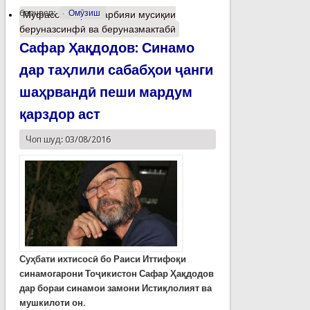
барчасп:
Омӯзиш
Муфассалтар
о Тарбияи мусиқии
беруназсинфӣ ва беруназмактабӣ
Сафар Ҳақдодов: Синамо
дар таҳлили сабабҳои ҷанги
шаҳрвандӣ пеши мардум
қарздор аст
Чоп шуд: 03/08/2016
Суҳбати ихтисосӣ бо Раиси Иттифоқи
синамогарони Тоҷикистон Сафар Ҳақдодов
дар бораи синамои замони Истиқлолият ва
мушкилоти он.