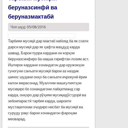
беруназсинфӣ ва
беруназмактабӣ
Чоп шуд: 05/08/2016
Тарбияи мусиқӣ дар мактаб набояд ба як соати
дарси мусиқӣ дар як ҳафта маҳдуд карда
шавад. Барои пурра кардани он корҳои
беруназсинфиро ба нақша гирифтан лозим аст.
Иштирок кардани хонандагон дар кружокҳои
гуногуни санъати мусиқӣ барои аз наздик
шинос шудани онҳо ба санъати иҷрокунӣ ёрии
калон мерасонад. Муаллим машғулиятҳои
мусиқиро бо хонандагони лаёқатманд сар
карда, онҳоро дар рўҳияи мусиқидўстдорӣ ва
зебоипарастӣ тарбия карда, шароити
мустақилонаи эҷодиро нисбат ба мусиқӣ ва
суруду рақс барои хонандагон фароҳам
меоварад.