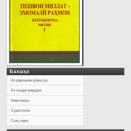
Бахшҳо
Аз равзанаи қомусҳо
Аз эҷоди мардум
Навгониҳо
Суратхона
Созу наво