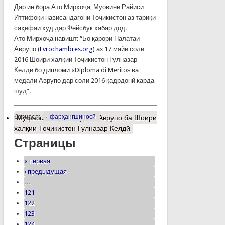
Дар ин бора Ато Мирхоҷа, Муовини Райиси
Иттифоқи нависандагони Тоҷикистон аз тариқи
саҳифаи худ дар Фейсбук хабар дод.
Ато Мирхоҷа навишт: “Бо қарори Палатаи
Аврупо (
Evrochambres.org
) аз 17 майи соли
2016 Шоири халқии Тоҷикистон Гулназар
Келдӣ бо дипломи «Diploma di Merito» ва
медали Аврупо дар соли 2016 қадрдонӣ карда
шуд”.
барчасп:
фарҳангшиносӣ
Муфассалтар
о Медали Аврупо ба Шоири
халқии Тоҷикистон Гулназар Келдӣ
Страницы
« первая
‹ предыдущая
…
121
122
123
124