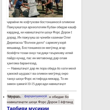
ҷараёни як кофтукови бостоншиносӣ олимони
Пажуҳишгоҳи археологияи Кубан обидае кашф
карданд, ки навиштаҷоти шоҳи Форс Дорои I
дорад. Ин пажуҳиш аз ҷониби хазинаи Олег
Дерипаска “Волное дело” сармоягузорӣ
мешавад. Бостоншиносон мегӯянд агар
бозёфти тозаи онҳо тасдиқи таърихиву илмӣ
пайдо кунад, пас ин метавонад дар олам
ҳангома барангезад.
— Навиштаҷот дар як пора обида бо хати мехӣ
ҳаккокӣ шудааст ва олимон мегӯянд онро
танҳо шоҳи Форс истифода мекард. То ин
замон ҳамагӣ I0-I5 дарсади навиштаҷот
барчасп:
фарҳангшиносӣ
Муфассалтар
о Дар Кубан обидае бо
навиштаҷоти шоҳи Форс Дорои I ёфтанд
Тарбияи мусиқии