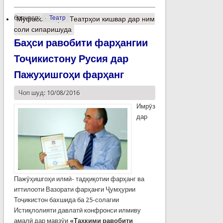
барчасп:
Театр
Муфассалтар
о Театрҳои кишвар дар ним
соли сипаришуда
Баҳси равобити фарҳангии
Тоҷикистону Русия дар
Пажуҳишгоҳи фарҳанг
Чоп шуд: 10/08/2016
Имрӯз
дар
Пажӯҳишгоҳи илмӣ- тадқиқотии фарҳанг ва
иттилооти Вазорати фарҳанги Ҷумҳурии
Тоҷикистон бахшида ба 25-солагии
Истиқлолияти давлатӣ конфронси илмиву
амалӣ дар мавзӯи
«Таҳкими равобити