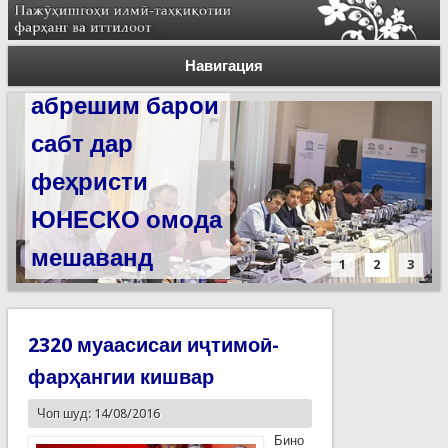
Силсилаи
ёдгориҳои роҳи
Навигация
абрешим барои
сабт дар
феҳристи
ЮНЕСКО омода
мешаванд
1
2
3
2320 муаасисаи иҷтимоӣ-
фарҳангии кишвар
Чоп шуд: 14/08/2016
Бино