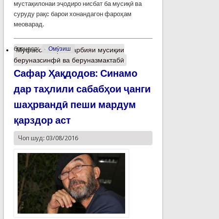
мустақилонаи эҷодиро нисбат ба мусиқӣ ва
суруду рақс барои хонандагон фароҳам
меоварад.
барчасп:
Омӯзиш
Муфассалтар
о Тарбияи мусиқии
беруназсинфӣ ва беруназмактабӣ
Сафар Ҳақдодов: Синамо
дар таҳлили сабабҳои ҷанги
шаҳрвандӣ пеши мардум
қарздор аст
Чоп шуд: 03/08/2016