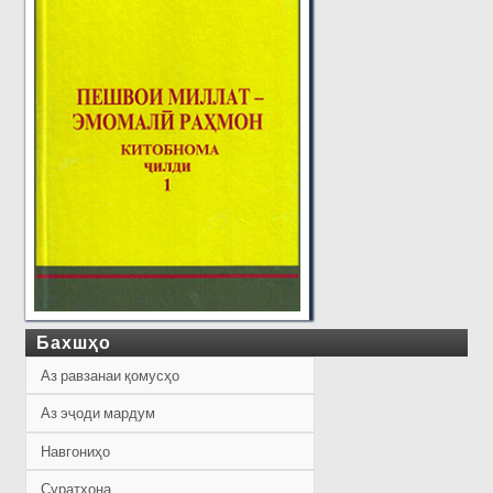
Бахшҳо
Аз равзанаи қомусҳо
Аз эҷоди мардум
Навгониҳо
Суратхона