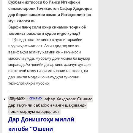
Суҳбати ихтисосӣ бо Раиси Иттифоқи
синамогарони Тоҷикистон Сафар Ҳақдодов
дар бораи синамои замони Истиқлолият ва
мушкилоти он.
Зарфи панҷ соли охир синамои тоҷик оё
тавонист расолати худро иҷро кунад?
- Пӯшида нест, ки кино як ҷузъи таркибии
шуури ҷамъият аст. Аз ин дидгоҳ яке аз
вазифаҳои асливу ҳатмии он – инъикоси
масоили умда, мубраму доғи ҷомеа ба шумор
меравад. Аз ҷониби дигар кино ҳамчун ҳунари
синтетикӣ молу ғизои маънавие гаштааст, ки
дар шакли моддӣ бо намудҳои гуногуни
технологияҳои муосир
барчасп:
синамо
Муфассалтар
о Сафар Ҳақдодов: Синамо
дар таҳлили сабабҳои ҷанги шаҳрвандӣ
пеши мардум қарздор аст
Дар Донишгоҳи миллӣ
китоби “Ошёни