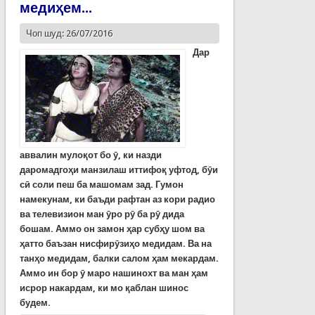
медиҳем...
Чоп шуд: 26/07/2016
Дар
аввалин мулоқот бо ӯ, ки назди
даромадгоҳи манзилаш иттифоқ уфтод, бӯи
сӣ соли пеш ба машомам зад. Гумон
намекунам, ки баъди рафтан аз кори радио
ва телевизион ман ӯро рӯ ба рӯ дида
бошам. Аммо он замон ҳар субҳу шом ва
ҳатто баъзан нисфирӯзиҳо медидам. Ва на
танҳо медидам, балки салом ҳам мекардам.
Аммо ин бор ӯ маро нашинохт ва ман ҳам
исрор накардам, ки мо қаблан шинос
будем.