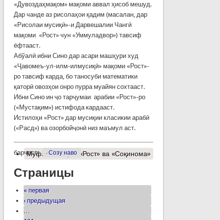
«Дувоздаҳмақом» мақоми аввал ҳисоб мешуд.
Дар чанде аз рисолаҳои қадим (масалан, дар
«Рисолаи мусиқӣ»-и Дарвешалии Чангӣ
мақоми «Рост» чун «Уммуладвор») тавсиф
ёфтааст.
Абўалӣ ибни Сино дар асари машҳури худ
«Ҷавомеъ-ул-илм-илмусиқӣ» мақоми «Рост»-
ро тавсиф карда, бо таносуби математики
қаторӣ овозҳои онро пурра муайян сохтааст.
Ибни Сино ин ҷо тарҷумаи арабии «Рост»-ро
(«Мустақим») истифода кардааст.
Истилоҳи «Рост» дар мусиқии класикии арабӣ
(«Расд») ва озорбойҷонӣ низ маъмул аст.
барчасп:
Созу наво
Муфассалтар
о «Рост» ва «Соқинома»
Страницы
« первая
‹ предыдущая
…