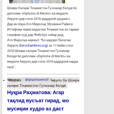
Шоири Халқии Тоҷикистон Гулназар Келдӣ бо
дипломи «Diploma di Merito» ва медали
Аврупо дар соли 2016 қадрдонӣ шудааст.
Дар ин бора Ато Мирхоҷа, Муовини Райиси
Иттифоқи нависандагони Тоҷикистон аз тариқи
саҳифаи худ дар Фейсбук хабар дод.
Ато Мирхоҷа навишт: “Бо қарори Палатаи
Аврупо (
Evrochambres.org
) аз 17 майи соли
2016 Шоири халқии Тоҷикистон Гулназар
Келдӣ бо дипломи «Diploma di Merito» ва
медали Аврупо дар соли 2016 қадрдонӣ карда
шуд”.
барчасп:
фарҳангшиносӣ
Муфассалтар
о Медали Аврупо ба Шоири
халқии Тоҷикистон Гулназар Келдӣ
Нуқра Раҳматова: Агар
тақлид вусъат гирад, мо
мусиқии худро аз даст