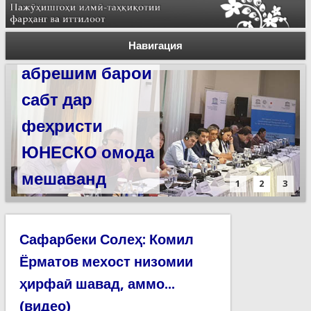
Силсилаи
ёдгориҳои роҳи
Навигация
абрешим барои
сабт дар
феҳристи
ЮНЕСКО омода
мешаванд
1
2
3
Сафарбеки Солеҳ: Комил
Ёрматов мехост низомии
ҳирфаӣ шавад, аммо...
(видео)