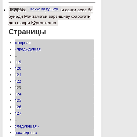
барчасп:
Кохҳо ва кушкҳо
Муфассалтар
о Гузоштани санги асос ба
бунёди Маҷтамаъи варзишиву фароғатӣ
дар шаҳри Қӯрғонтеппа
Страницы
« первая
‹ предыдущая
…
119
120
121
122
123
124
125
126
127
…
следующая ›
последняя »