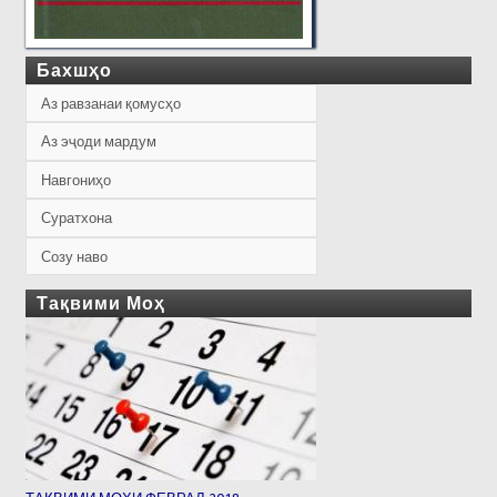
Бахшҳо
Аз равзанаи қомусҳо
Аз эҷоди мардум
Навгониҳо
Суратхона
Созу наво
Тақвими Моҳ