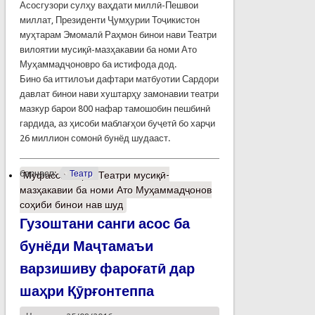
Асосгузори сулҳу ваҳдати миллӣ-Пешвои
миллат, Президенти Ҷумҳурии Тоҷикистон
муҳтарам Эмомалӣ Раҳмон бинои нави Театри
вилоятии мусиқӣ-мазҳакавии ба номи Ато
Муҳаммадҷоновро ба истифода дод.
Бино ба иттилоъи дафтари матбуотии Сардори
давлат бинои нави хуштарҳу замонавии театри
мазкур барои 800 нафар тамошобин пешбинӣ
гардида, аз ҳисоби маблағҳои буҷетӣ бо харҷи
26 миллион сомонӣ бунёд шудааст.
барчасп:
Театр
Муфассалтар
о Театри мусиқӣ-
мазҳакавии ба номи Ато Муҳаммадҷонов
соҳиби бинои нав шуд
Гузоштани санги асос ба
бунёди Маҷтамаъи
варзишиву фароғатӣ дар
шаҳри Қӯрғонтеппа