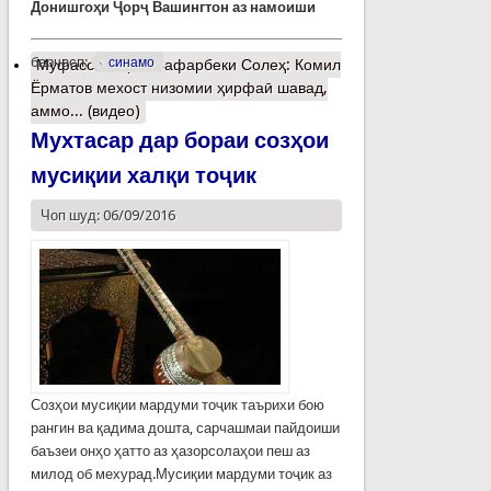
Донишго
ҳ
и
Ҷ
ор
ҷ
Вашингтон
аз
намоиши
барчасп:
синамо
Муфассалтар
о Сафарбеки Солеҳ: Комил
Ёрматов мехост низомии ҳирфаӣ шавад,
аммо... (видео)
Мухтасар дар бораи созҳои
мусиқии халқи тоҷик
Чоп шуд: 06/09/2016
Созҳои мусиқии мардуми тоҷик таърихи бою
рангин ва қадима дошта, сарчашмаи пайдоиши
баъзеи онҳо ҳатто аз ҳазорсолаҳои пеш аз
милод об мехурад.Мусиқии мардуми тоҷик аз