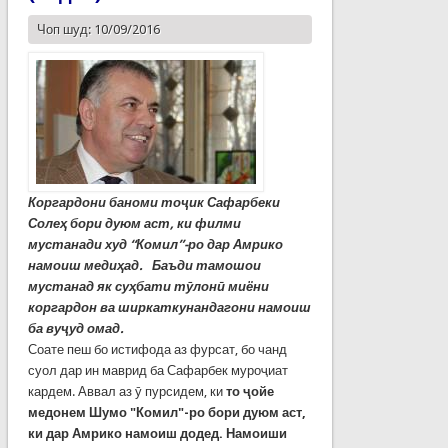
Чоп шуд: 10/09/2016
Коргардони баноми то
ҷ
ик
Сафарбеки
Соле
ҳ
бори
дуюм
аст
,
ки
филми
мустанади
худ
“Комил”
-
ро
дар
Амрико
намоиш
меди
ҳ
ад
.
Баъди
тамошои
мустанад
як
су
ҳ
бати
т
ӯ
лон
ӣ
миёни
коргардон
ва
ширкаткунандагони
намоиш
ба
ву
ҷ
уд
омад
.
Соате пеш бо истифода аз фурсат, бо чанд
суол дар ин маврид ба Сафарбек муроҷиат
кардем. Аввал аз ӯ пурсидем, ки
то
ҷ
ойе
медонем
Шумо
"
Комил
"-
ро
бори
дуюм
аст
,
ки
дар
Амрико
намоиш
додед
.
Намоиши