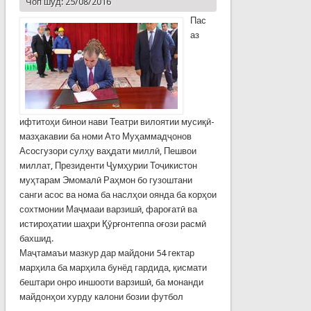
Чоп шуд: 25/08/2016
Пас
аз
ифтитоҳи бинои нави Театри вилоятии мусиқӣ-
мазҳакавии ба номи Ато Муҳаммадҷонов
Асосгузори сулҳу ваҳдати миллӣ, Пешвои
миллат, Президенти Ҷумҳурии Тоҷикистон
муҳтарам Эмомалӣ Раҳмон бо гузоштани
санги асос ва нома ба наслҳои оянда ба корҳои
сохтмонии Маҷмааи варзишӣ, фароғатӣ ва
истироҳатии шаҳри Қӯрғонтеппа оғози расмӣ
бахшид.
Маҷтамаъи мазкур дар майдони 54 гектар
марҳила ба марҳила бунёд гардида, қисмати
бештари онро иншооти варзишӣ, ба монанди
майдонҳои хурду калони бозии футбол