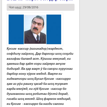
Чоп шуд: 29/08/2016
Қосим -кассир (хазинадор) мардест,
софдилу хайрхоҳ. Дар даргоҳи шоҳ соҳиби
вазифаи баланд аст. Кӯшиш мекунад, ки
ҳамеша дар ҳаёт кори хайреро анҷом
бидиҳад. Ва ҳар вақт ӯ ба сагҳои гуруснаи
дарбор нону хӯрок медод. Вақте ки
хидматгори шоҳ Бусал Қосим - кассирро
ҳам аз рӯи рашку ҳасад ба шоҳ туҳмат
карда мегӯяд, ки гӯё Қосим - кассир бо
душманони шоҳ робитаи дӯстӣ дорад,
ғазаби шоҳ меояд. Шоҳ фармон медиҳад,
ки Қосим - кассирро ба назди сагони