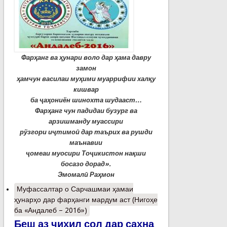
Фарҳанг ва ҳунари воло дар ҳама давру
замон
ҳамчун василаи муҳими муаррифии халқу
кишвар
ба ҷаҳониён шинохта шудааст…
Фарҳанг чун падидаи бузург ва
арзишманду муассири
рўзгори иҷтимоӣ дар таърих ва рушди
маънавии
ҷомеаи муосири Тоҷикистон нақши
босазо дорад».
Эмомалӣ Раҳмон
Муфассалтар
о Сарчашмаи ҳамаи
ҳунарҳо дар фарҳанги мардум аст (Нигоҳе
ба «Андалеб – 2016»)
Беш аз чиҳил сол дар саҳна