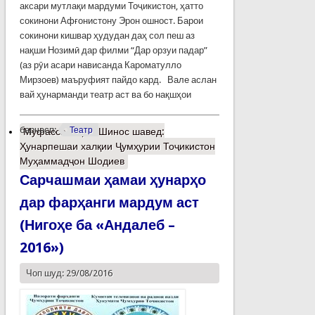
аксари мутлақи мардуми Тоҷикистон, ҳатто
сокинони Афғонистону Эрон ошност. Барои
сокинони кишвар ҳудудан даҳ сол пеш аз
нақши Нозимӣ дар филми “Дар орзуи падар”
(аз рӯи асари нависанда Кароматулло
Мирзоев) маъруфият пайдо кард. Вале аслан
вай ҳунарманди театр аст ва бо нақшҳои
барчасп:
Театр
Муфассалтар
о Шинос шавед:
Ҳунарпешаи халқии Ҷумҳурии Тоҷикистон
Муҳаммадҷон Шодиев
Сарчашмаи ҳамаи ҳунарҳо
дар фарҳанги мардум аст
(Нигоҳе ба «Андалеб –
2016»)
Чоп шуд: 29/08/2016