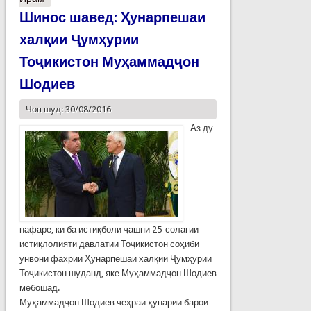
Шинос шавед: Ҳунарпешаи
халқии Ҷумҳурии
Тоҷикистон Муҳаммадҷон
Шодиев
Чоп шуд: 30/08/2016
Аз ду
нафаре, ки ба истиқболи ҷашни 25-солагии
истиқлолияти давлатии Тоҷикистон соҳиби
унвони фахрии Ҳунарпешаи халқии Ҷумҳурии
Тоҷикистон шуданд, яке Муҳаммадҷон Шодиев
мебошад.
Муҳаммадҷон Шодиев чеҳраи ҳунарии барои