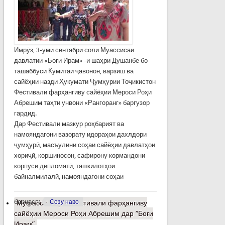
Имрӯз, 3-уми сентябри соли Муассисаи
давлатии «Боғи Ирам» -и шаҳри Душанбе бо
ташаббуси Кумитаи ҷавонон, варзиш ва
сайёҳии назди Ҳукумати Ҷумҳурии Тоҷикистон
Фестивали фарҳангиву сайёҳии Мероси Роҳи
Абрешим таҳти унвони «Рангоранг» баргузор
гардид.
Дар Фестивали мазкур роҳбарият ва
намояндагони вазорату идораҳои дахлдори
ҷумҳурӣ, масъулини соҳаи сайёҳии давлатҳои
хориҷӣ, коршиносон, сафирону кормандони
корпуси дипломатӣ, ташкилотҳои
байналмилалӣ, намояндагони соҳаи
барчасп:
Созу наво
Муфассалтар
о Фестивали фарҳангиву
сайёҳии Мероси Роҳи Абрешим дар “Боғи
Ирам”