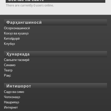
There are currently 0 users online.
Фарҳангшиносӣ
Осорхонашиносӣ
Кохҳо ва кушкҳо
Китобдорӣ
Клубҳо
Ҳунаркада
Санъати тасвирӣ
Синамо
Театр
Рақс
Интишорот
Садо ва симо
Чопхонаҳо
Нашрияҳо
Интернет