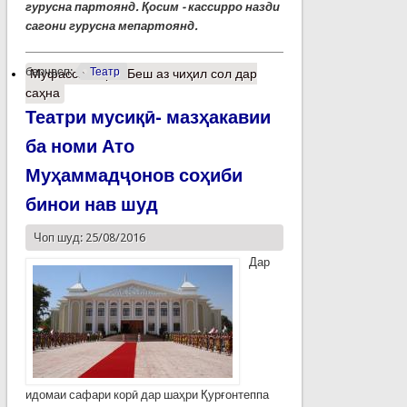
гурусна партоянд. Қосим - кассирро назди
сагони гурусна мепартоянд.
барчасп:
Театр
Муфассалтар
о Беш аз чиҳил сол дар
саҳна
Театри мусиқӣ- мазҳакавии
ба номи Ато
Муҳаммадҷонов соҳиби
бинои нав шуд
Чоп шуд: 25/08/2016
Дар
идомаи сафари корӣ дар шаҳри Қурғонтеппа