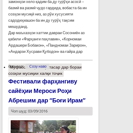
замонҳои хело қадим ба ду гурўҳи асосӣ –
базмӣ ва размӣ ҷудо гардида, вобаста ба ин
созҳои мусиқӣ низ, аз рўи хусусияти
садодиҳиашон ба ин ду гурўҳ тақсим
мешуданд.
Дар маъхазҳои хаттии давраи Сосониён аз
қабили «Фарҳанги паҳлавик», «Корномаи
Ардашери Бобакон», «Пандномаи Зарирон»,
«Андарзи Хусрави Қубодон» ва ғайра дар
барчасп:
Созу наво
Муфассалтар
о Мухтасар дар бораи
созҳои мусиқии халқи тоҷик
Фестивали фарҳангиву
сайёҳии Мероси Роҳи
Абрешим дар “Боғи Ирам”
Чоп шуд: 03/09/2016